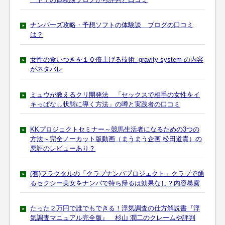
ナンバーズ攻略・予想ソフトの体験談 ブログの口コミ
は？
女性の食いつきを１０倍上げる技術 -gravity system-の内容
がネタバレ
ミュウが教えるクリ開発法 「セックスで相手の女性をイ
キっぱなし状態に導く方法」の噂と実践者の口コミ
KKプロジェクトセミナー～競馬生活者になるための3つの
方法～完全ノーカット版動画（まうまう企画 松田道貴）の
悪評のレビューあり？
(有)フラクタルの「クラブナンパプロジェクト」クラブで踊
るセクシー美女をナンパで持ち帰るは効果なし？内容暴露
たった２万円で誰でもできる！浮気調査の仕方解説書『浮
気調査マニュアル完全版』 杉山 潤二のクレームや評判