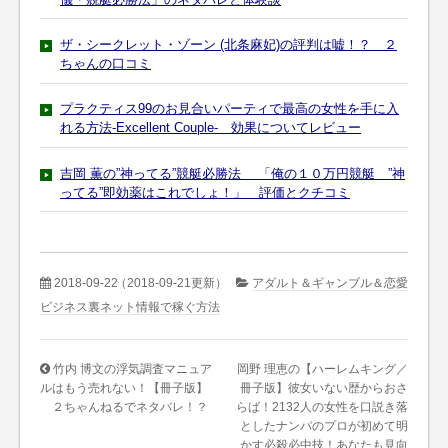
ザ・シークレット・ゾーン (北条麻妃)の評判は嘘！？ ２
ちゃんの口コミ
プラクティス99のお見合いパーティで最高の女性を手に入
れる方法-Excellent Couple- 効果についてレビュー
吉岡 薫の”神ってる”競艇必勝法 「俺の１０万円競艇 ”神
ってる”即効薬はこれでしょ！」 評価とクチコミ
2018-09-22
（2018-09-21更新）
アダルト＆ギャンブル＆恋愛
ビジネス裏ネット情報で稼ぐ方法
竹内 博文の浮気調査マニュア
岡野 理恵の【ハーレムキング／
ルはもう売れない！【冊子版】
冊子版】彼女いない歴からおさ
２ちゃんねるでネタバレ！？
らば！2132人の女性を口説き落
としたナンパのプロが初めて明
かす必殺必中技！あなたも見向