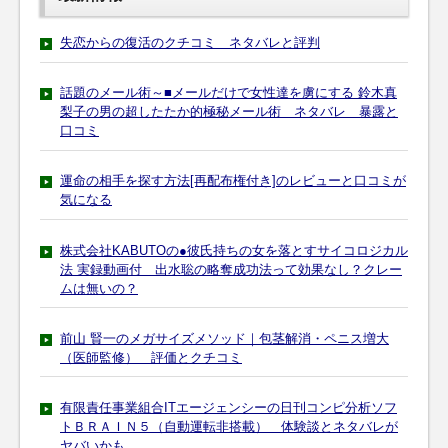
失恋からの復活のクチコミ ネタバレと評判
話題のメール術～■メールだけで女性達を虜にする 鈴木真
梨子の男の超したたか的極秘メール術 ネタバレ 暴露と
口コミ
運命の相手を探す方法[再配布権付き]のレビューと口コミが
気になる
株式会社KABUTOの●彼氏持ちの女を落とすサイコロジカル
法 実録動画付 出水聡の略奪成功法って効果なし？クレー
ムは無いの？
前山 賢一のメガサイズメソッド｜包茎解消・ペニス増大
（医師監修） 評価とクチコミ
有限責任事業組合ITエージェンシーの日刊コンピ分析ソフ
トＢＲＡＩＮ５（自動運転非搭載） 体験談とネタバレが
ヤバいかも