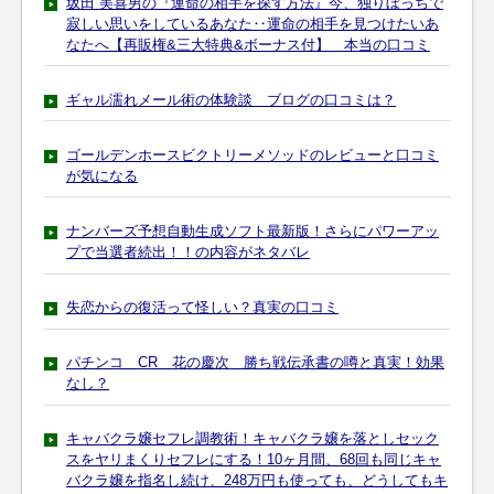
坂田 美喜男の『運命の相手を探す方法』今、独りぼっちで
寂しい思いをしているあなた‥運命の相手を見つけたいあ
なたへ【再販権&三大特典&ボーナス付】 本当の口コミ
ギャル濡れメール術の体験談 ブログの口コミは？
ゴールデンホースビクトリーメソッドのレビューと口コミ
が気になる
ナンバーズ予想自動生成ソフト最新版！さらにパワーアッ
プで当選者続出！！の内容がネタバレ
失恋からの復活って怪しい？真実の口コミ
パチンコ CR 花の慶次 勝ち戦伝承書の噂と真実！効果
なし？
キャバクラ嬢セフレ調教術！キャバクラ嬢を落としセック
スをヤリまくりセフレにする！10ヶ月間、68回も同じキャ
バクラ嬢を指名し続け、248万円も使っても、どうしてもキ