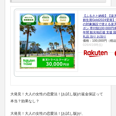
【ふるさと納税】【楽
創生賞Gold2024受
の対象施設で使える楽
ポン 寄付額100,000
年間 観光地応援 支援 
礼品 泊り お泊り
価格：100,000円（税
026/4/16時点)
大発見！大人の女性の恋愛法！[お試し版]の返金保証って
本当？効果なし？
大発見！大人の女性の恋愛法！[お試し版]が、