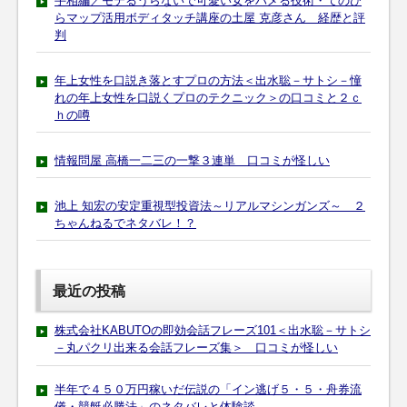
手相編／モテるうらないで可愛い女をハメる技術・てのひ
らマップ活用ボディタッチ講座の土屋 克彦さん 経歴と評
判
年上女性を口説き落とすプロの方法＜出水聡－サトシ－憧
れの年上女性を口説くプロのテクニック＞の口コミと２ｃ
ｈの噂
情報問屋 高橋一二三の一撃３連単 口コミが怪しい
池上 知宏の安定重視型投資法～リアルマシンガンズ～ ２
ちゃんねるでネタバレ！？
最近の投稿
株式会社KABUTOの即効会話フレーズ101＜出水聡－サトシ
－丸パクリ出来る会話フレーズ集＞ 口コミが怪しい
半年で４５０万円稼いだ伝説の「イン逃げ５・５・舟券流
儀・競艇必勝法」のネタバレと体験談