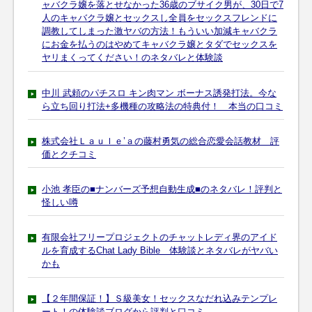
ャバクラ嬢を落とせなかった36歳のブサイク男が、30日で7
人のキャバクラ嬢とセックスし全員をセックスフレンドに
調教してしまった激ヤバの方法！もういい加減キャバクラ
にお金を払うのはやめてキャバクラ嬢とタダでセックスを
ヤリまくってください！のネタバレと体験談
中川 武頼のパチスロ キン肉マン ボーナス誘発打法。今な
ら立ち回り打法+多機種の攻略法の特典付！ 本当の口コミ
株式会社Ｌａｕｌｅ’ａの藤村勇気の総合恋愛会話教材 評
価とクチコミ
小池 孝臣の■ナンバーズ予想自動生成■のネタバレ！評判と
怪しい噂
有限会社フリープロジェクトのチャットレディ界のアイド
ルを育成するChat Lady Bible 体験談とネタバレがヤバい
かも
【２年間保証！】Ｓ級美女！セックスなだれ込みテンプレ
ート！の体験談ブログから評判と口コミ