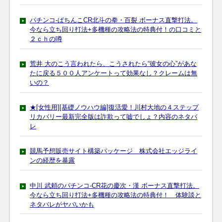
パチンコ-ぱちんこCR北斗の拳・百裂 ボーナス直撃打法。
今なら立ち回り打法+多機種の攻略法の特典付！の口コミと
２ｃｈの噂
荒井 大のこう言われたら、こうされたら“彼女の心”があな
たに戻る５００人アンケートって効果なし？クレームは無
いの？
★[女性用][基礎ノウハウ編]復活愛！川村大地の４ステップ
リカバリー最新完全版は詐欺って嘘でしょ？内容のネタバ
レ
競馬予想販売サイト構築パッケージ 株式会社エッジライ
ンの経歴を暴露
中川 武頼のパチンコ-CR花の慶次・漢 ボーナス直撃打法。
今なら立ち回り打法+多機種の攻略法の特典付！ 体験談と
ネタバレがヤバいかも