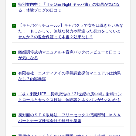
特別案内中！『The One Night キャバ嬢』の効果が気にな
る！体験ブログの口コミ
【キャバゲッチュー♪♪♪】キャバクラで女を口説きたいあな
た！ もしかして、無駄な努力や間違った努力をしていま
せんか？の返金保証って本当？効果なし？
離婚調停成功マニュアル＋音声パックのレビューと口コミ
が気になる
有限会社 エスティアイの浮気調査探偵マニュアルは効果
なし？内容暴露
（株）刺激LIFE 長寺忠浩の「21世紀の房中術」射精コン
トロールとセックス技法 体験談とネタバレがヤバいかも
初対面のＳＥＸ攻略法 フリーセックス倶楽部刊 Ｍ＆Ａ
パートナーズ株式会社の経歴を暴露