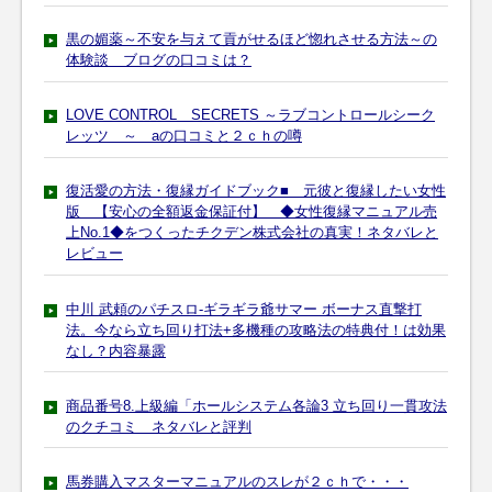
黒の媚薬～不安を与えて貢がせるほど惚れさせる方法～の
体験談 ブログの口コミは？
LOVE CONTROL SECRETS ～ラブコントロールシーク
レッツ ～ aの口コミと２ｃｈの噂
復活愛の方法・復縁ガイドブック■ 元彼と復縁したい女性
版 【安心の全額返金保証付】 ◆女性復縁マニュアル売
上No.1◆をつくったチクデン株式会社の真実！ネタバレと
レビュー
中川 武頼のパチスロ-ギラギラ爺サマー ボーナス直撃打
法。今なら立ち回り打法+多機種の攻略法の特典付！は効果
なし？内容暴露
商品番号8.上級編「ホールシステム各論3 立ち回り一貫攻法
のクチコミ ネタバレと評判
馬券購入マスターマニュアルのスレが２ｃｈで・・・