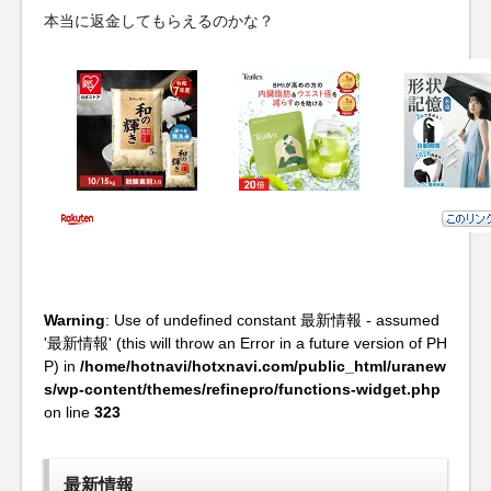
本当に返金してもらえるのかな？
Warning
: Use of undefined constant 最新情報 - assumed
'最新情報' (this will throw an Error in a future version of PH
P) in
/home/hotnavi/hotxnavi.com/public_html/uranew
s/wp-content/themes/refinepro/functions-widget.php
on line
323
最新情報