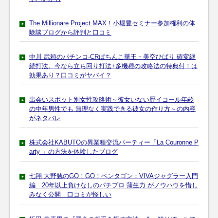
The Millionare Project MAX！小堀豊セミナー参加権利の体
験談ブログから評判と口コミ
中川 武頼のパチンコ-CRぱちんこ華王・美空ひばり 確変継
続打法。今なら立ち回り打法+多機種の攻略法の特典付！は
効果あり？口コミがヤバイ？
出会いスポット別女性攻略術～彼女いない歴イコール年齢
の中年男性でも 無理なく実践できる彼女の作り方～の内容
がネタバレ
株式会社KABUTOの異業種交流パーティー「La Couronne P
arty 」の方法を体験したブログ
七翔 大野勉のGO！GO！ペンタゴン：VIVAジャグラー入門
編 20年以上負けなしのパチプロ 蒲生力 がノウハウを惜し
みなく公開 口コミが怪しい