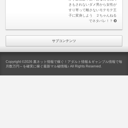
きもされないダメ男から女性が
すり寄って離さないモテモテ王
子に変身しよう ２ちゃんねる
でネタバレ！？
サブコンテンツ
Copyright ©2026 裏ネット情報で稼ぐ！アダルト情報＆ギャンブル情報で毎
月数万円～を確実に稼ぐ最新マル秘情報♪ All Rights Reserved.