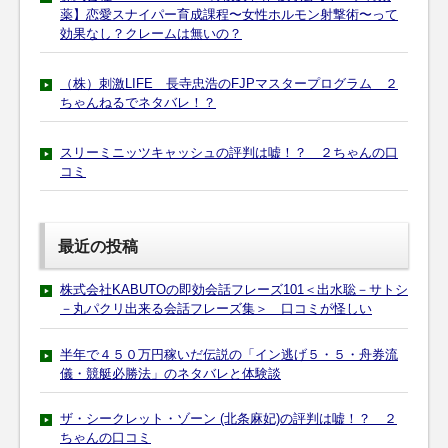
薬】恋愛スナイパー育成課程〜女性ホルモン射撃術〜って
効果なし？クレームは無いの？
（株）刺激LIFE 長寺忠浩のFJPマスタープログラム ２
ちゃんねるでネタバレ！？
スリーミニッツキャッシュの評判は嘘！？ ２ちゃんの口
コミ
最近の投稿
株式会社KABUTOの即効会話フレーズ101＜出水聡－サトシ
－丸パクリ出来る会話フレーズ集＞ 口コミが怪しい
半年で４５０万円稼いだ伝説の「イン逃げ５・５・舟券流
儀・競艇必勝法」のネタバレと体験談
ザ・シークレット・ゾーン (北条麻妃)の評判は嘘！？ ２
ちゃんの口コミ