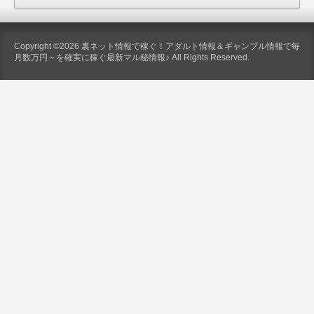
Copyright ©2026 裏ネット情報で稼ぐ！アダルト情報＆ギャンブル情報で毎
月数万円～を確実に稼ぐ最新マル秘情報♪ All Rights Reserved.