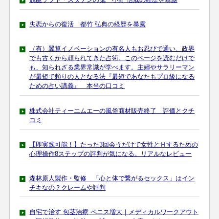
失恋からの復活 都竹 弘典の経歴を暴露
（有）翼算イノベーションの有名人もお忍びで通い、政界
でも古くから頼られてきた占術。このページを読むだけで
も、知られざる業界常識が学べます。主婦やサラリーマン
が最短で頼りの人となる法『最短であなたもプロ級になる
ための占い講義』 本当の口コミ
株式会社ティーエムエーの風俗商材販売終了 評価とクチ
コミ
【即実践可能！】たった3回会うだけで女性とＨするための
心理操作8ステップの評判が気になる。リアルなレビュー
森林原人製作・監修 「心と体で繋がるセックス」はイン
チキなの？クレームや評判
自宅で治す 包茎治療 ペニス増大｜メディカルワークアウト