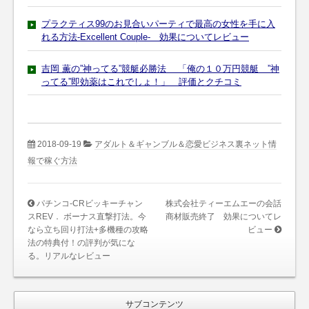
プラクティス99のお見合いパーティで最高の女性を手に入
れる方法-Excellent Couple- 効果についてレビュー
吉岡 薫の”神ってる”競艇必勝法 「俺の１０万円競艇 ”神
ってる”即効薬はこれでしょ！」 評価とクチコミ
2018-09-19
アダルト＆ギャンブル＆恋愛ビジネス裏ネット情
報で稼ぐ方法
パチンコ-CRビッキーチャン
株式会社ティーエムエーの会話
スREV． ボーナス直撃打法。今
商材販売終了 効果についてレ
なら立ち回り打法+多機種の攻略
ビュー
法の特典付！の評判が気にな
る。リアルなレビュー
サブコンテンツ