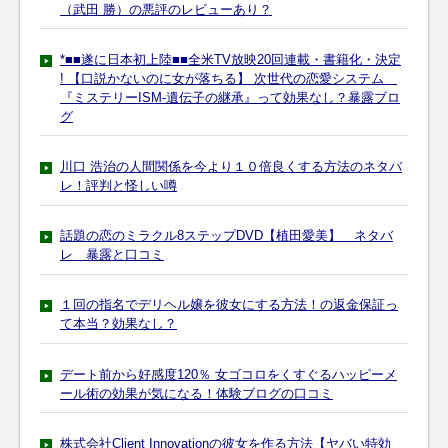
（武田 勝）の悪評のレビューあり？
*■■遂に日本初上陸■■全米TV放映20回連載・書籍化・決定
! 【口説かないのに女が落ちる】 次世代の恋愛システム
『ミステリーISM-遺伝子の継承』って効果なし？暴露ブロ
グ
川口 浩治の人間関係を今より１０倍良くする方法のネタバ
レ！評判と怪しい噂
話題の恋のミラクル8ステップDVD【植田愛美】 ネタバ
レ 暴露と口コミ
１回の指名でデリヘル嬢を彼女にする方法！の返金保証っ
て本当？効果なし？
デート前から好感度120％ 女ゴコロをくすぐるハッピーメ
ール術の効果が気になる！体験ブログの口コミ
株式会社Client Innovationの彼女を作る方法【ヤバい特効