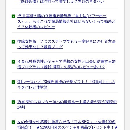
（医師監修）は詐欺って嘘でしょ？内容のネタバレ
成川 嘉啓の噂の３連複必勝馬券『単力法(パワーホー
ス）』。もうこれで競馬情報会社はいらない！って効果ど
う？体験者のレビュー
復縁女性版 ７つのステップでもう一度好きにさせる方法
って効果なし？暴露ブログ
４０代独身男性が３ヶ月で理想の女性と出会い結婚する婚
活プログラム（曽我 博司）の悪評のレビューあり？
G1レースだけで3億円達成の予想ソフト！「G1fighter」の
ネタバレと体験談
西尾 秀のスロッター頂への最短ルート購入者が言う実際の
評判
女の全身を性感帯に激変させる『フルSEX 』・先着100名
様限定！ ★52900円分のスペシャル商品プレゼント中！★