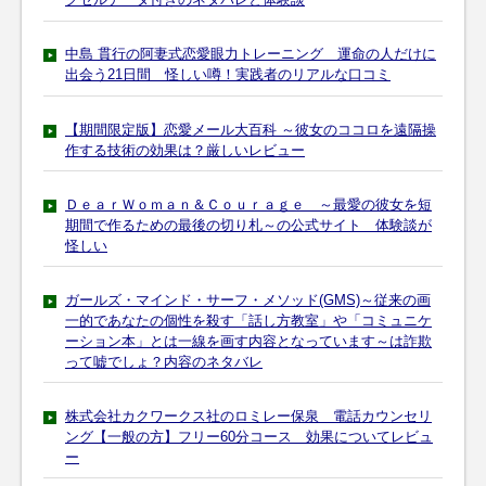
中島 貫行の阿妻式恋愛眼力トレーニング 運命の人だけに
出会う21日間 怪しい噂！実践者のリアルな口コミ
【期間限定版】恋愛メール大百科 ～彼女のココロを遠隔操
作する技術の効果は？厳しいレビュー
ＤｅａｒＷｏｍａｎ＆Ｃｏｕｒａｇｅ ～最愛の彼女を短
期間で作るための最後の切り札～の公式サイト 体験談が
怪しい
ガールズ・マインド・サーフ・メソッド(GMS)～従来の画
一的であなたの個性を殺す「話し方教室」や「コミュニケ
ーション本」とは一線を画す内容となっています～は詐欺
って嘘でしょ？内容のネタバレ
株式会社カクワークス社のロミレー保泉 電話カウンセリ
ング【一般の方】フリー60分コース 効果についてレビュ
ー