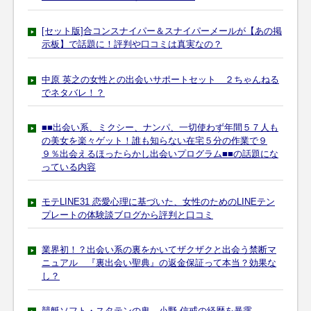
[セット版]合コンスナイパー＆スナイパーメールが【あの掲
示板】で話題に！評判や口コミは真実なの？
中原 英之の女性との出会いサポートセット ２ちゃんねる
でネタバレ！？
■■出会い系、ミクシー、ナンパ、一切使わず年間５７人も
の美女を楽々ゲット！誰も知らない在宅５分の作業で９
９％出会えるほったらかし出会いプログラム■■の話題にな
っている内容
モテLINE31 恋愛心理に基づいた、女性のためのLINEテン
プレートの体験談ブログから評判と口コミ
業界初！？出会い系の裏をかいてザクザクと出会う禁断マ
ニュアル 『裏出会い聖典』の返金保証って本当？効果な
し？
競艇ソフト・スタテンの鬼 小野 信戒の経歴を暴露