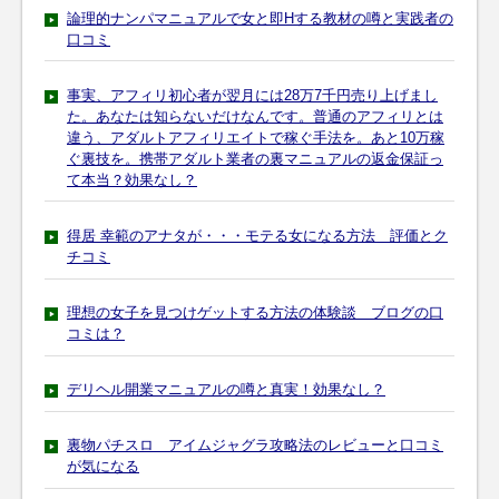
論理的ナンパマニュアルで女と即Hする教材の噂と実践者の
口コミ
事実、アフィリ初心者が翌月には28万7千円売り上げまし
た。あなたは知らないだけなんです。普通のアフィリとは
違う、アダルトアフィリエイトで稼ぐ手法を。あと10万稼
ぐ裏技を。携帯アダルト業者の裏マニュアルの返金保証っ
て本当？効果なし？
得居 幸範のアナタが・・・モテる女になる方法 評価とク
チコミ
理想の女子を見つけゲットする方法の体験談 ブログの口
コミは？
デリヘル開業マニュアルの噂と真実！効果なし？
裏物パチスロ アイムジャグラ攻略法のレビューと口コミ
が気になる