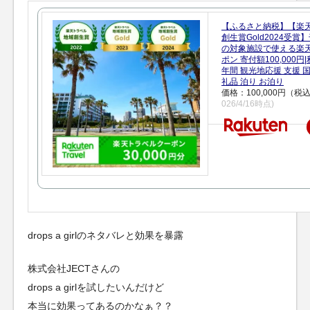
【ふるさと納税】【楽
創生賞Gold2024受
の対象施設で使える楽
ポン 寄付額100,000
年間 観光地応援 支援 
礼品 泊り お泊り
価格：100,000円（税
026/4/16時点)
drops a girlのネタバレと効果を暴露
株式会社JECTさんの
drops a girlを試したいんだけど
本当に効果ってあるのかなぁ？？