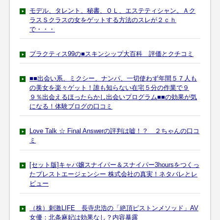
モデル、タレント、秘書、ＯＬ、エステティシャン。Ａク
ラスＳクラスの女をゲットする方法のスレが２ｃｈ
で・・・
プラクティス99の■スキンシップ大百科 評価とクチコミ
■■出会い系、ミクシー、ナンパ、一切使わず年間５７人も
の美女を楽々ゲット！誰も知らない在宅５分の作業で９
９％出会えるほったらかし出会いプログラム■■の効果が気
になる！体験ブログの口コミ
Love Talk ☆ Final Answerの評判は嘘！？ ２ちゃんの口コ
ミ
[セット版]キャバ嬢スナイパー＆スナイパー3hoursをつくっ
たプレストエージェンシー 株式会社の真実！ネタバレとレ
ビュー
（株）刺激LIFE 長寺忠浩の「絶頂ピストンメソッド」AV
女優：北条麻妃は効果なし？内容暴露