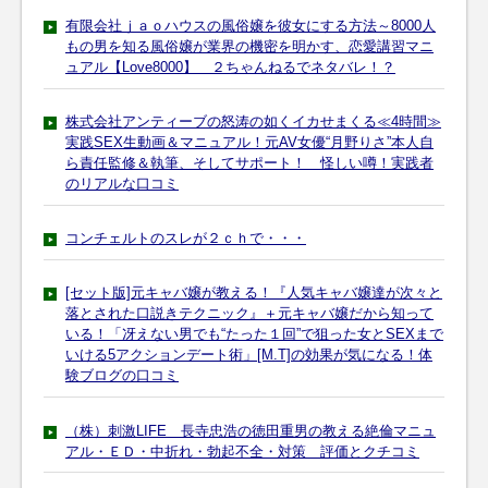
有限会社ｊａｏハウスの風俗嬢を彼女にする方法～8000人
もの男を知る風俗嬢が業界の機密を明かす、恋愛講習マニ
ュアル【Love8000】 ２ちゃんねるでネタバレ！？
株式会社アンティーブの怒涛の如くイカせまくる≪4時間≫
実践SEX生動画＆マニュアル！元AV女優“月野りさ”本人自
ら責任監修＆執筆、そしてサポート！ 怪しい噂！実践者
のリアルな口コミ
コンチェルトのスレが２ｃｈで・・・
[セット版]元キャバ嬢が教える！『人気キャバ嬢達が次々と
落とされた口説きテクニック』＋元キャバ嬢だから知って
いる！「冴えない男でも“たった１回”で狙った女とSEXまで
いける5アクションデート術」[M.T]の効果が気になる！体
験ブログの口コミ
（株）刺激LIFE 長寺忠浩の徳田重男の教える絶倫マニュ
アル・ＥＤ・中折れ・勃起不全・対策 評価とクチコミ