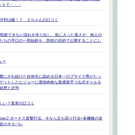
ｃｈで・・・
評判は嘘！？ ２ちゃんの口コミ
、拒絶できない流れを作り出し、気に入った美人や、他人の
たちの手口の一部始終を、防犯の目的で公開することにし
ュー
鹿にされ続けた自他共に認める日本一のブサイク男がたっ
ゲットしたヒジョーに酒池肉林な新感覚芋づる式ギャルＧ
経歴と評判
怪しい？真実の口コミ
pec2 ボーナス直撃打法。今なら立ち回り打法+多機種の攻
容のネタバレ