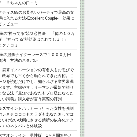
？ ２ちゃんの口コミ
クティス99のお見合いパーティで最高の女
に入れる方法-Excellent Couple- 効果に
てレビュー
 薫の”神ってる”競艇必勝法 「俺の１０万
艇 ”神ってる”即効薬はこれでしょ！」
とクチコミ
 薫の競艇ナイターレースで１０００万円
資法 方法のネタバレ
）翼算イノベーションの有名人もお忍びで
、政界でも古くから頼られてきた占術。こ
ージを読むだけでも、知られざる業界常識
べます。主婦やサラリーマンが最短で頼り
となる法『最短であなたもプロ級になるた
占い講義』購入者が言う実際の評判
ルズマインドハッカー（狙った女性を強制
ホレさせココロもカラダもあなた無しでは
ていけない状態にさせる禁断の依存化テク
ク）のネタバレと体験談
大学オンライン 男性版 1ヶ月間無料メ