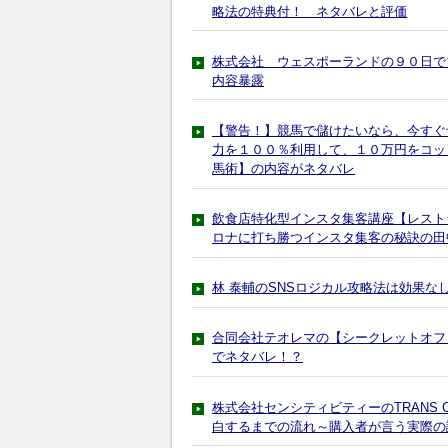
略法の特典付！ ネタバレと評価
株式会社 ウェスポーランドの９０日でブ
内容暴露
【警告！】競馬で儲けたいなら、今すぐ
力を１００％利用して、１０万円をコッ
馬術】の内容がネタバレ
飲食店特化型インスタ集客講座【レスト
ロナに打ち勝つインスタ集客の秘訣の田
林 泰輔のSNSロジカル攻略法は効果な
合同会社テオレマの【シークレットオフ
でネタバレ！？
株式会社センシティビティーのTRANS 
白するまでの流れ～購入者が言う実際の