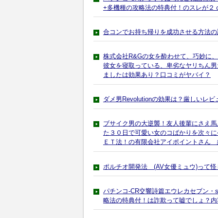
+多機種の攻略法の特典付！のスレが２
合コンでお持ち帰りを成功させる方法の
株式会社R&Gの女を酔わせて、巧妙に
彼女を寝取っている、卑劣なヤリちん男
ましたは効果あり？口コミがヤバイ？
ダメ男Revolutionの効果は？厳しいレビ
ブサイク男の大逆襲！友人後輩にさえ馬
た３０日で可愛い女のコばかりを次々に
ＥＴ法！の有限会社アイポイントさん 
ポルチオ開発法 (AV女優ミュウ)って
パチンコ-CR交響詩篇エウレカセブン・s
略法の特典付！は詐欺って嘘でしょ？内