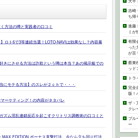
大平
吉崎
ち帰
進藤
抜く方法の噂と実践者の口コミ
ミが
有限
ロト6で3等連続当選！LOTO-NAVIは効果なし？内容暴
った
が言
蔡東
好きにさせる方法は詐欺という噂は本当？あの掲示板での
ッド
トラ
当にモテる方法】のスレが２ｃｈで・・・
完全
版！
愛マーケティング！の内容がネタバレ
ザ・
クレ
ガズム淫乱連鎖反応を起こすクリトリス調教術の口コミと
ブル
ー
MAX EDITION ボーナス直撃打法。今なら立ち回り打法