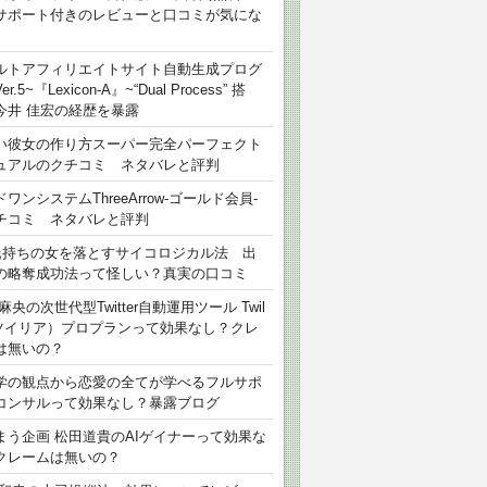
サポート付きのレビューと口コミが気にな
ルトアフィリエイトサイト自動生成プログ
r.5~『Lexicon-A』~“Dual Process” 搭
今井 佳宏の経歴を暴露
い彼女の作り方スーパー完全パーフェクト
ュアルのクチコミ ネタバレと評判
ワンシステムThreeArrow-ゴールド会員-
チコミ ネタバレと評判
氏持ちの女を落とすサイコロジカル法 出
の略奪成功法って怪しい？真実の口コミ
麻央の次世代型Twitter自動運用ツール Twil
（ツイリア）プロプランって効果なし？クレ
は無いの？
学の観点から恋愛の全てが学べるフルサポ
コンサルって効果なし？暴露ブログ
まう企画 松田道貴のAIゲイナーって効果な
クレームは無いの？