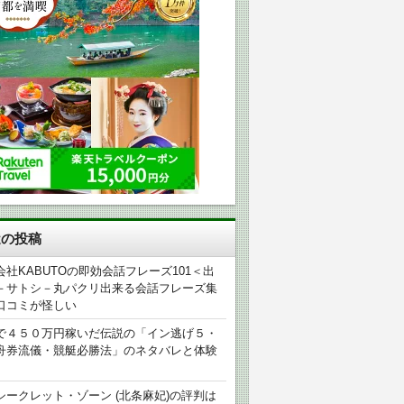
近の投稿
会社KABUTOの即効会話フレーズ101＜出
－サトシ－丸パクリ出来る会話フレーズ集
口コミが怪しい
で４５０万円稼いだ伝説の「イン逃げ５・
舟券流儀・競艇必勝法」のネタバレと体験
シークレット・ゾーン (北条麻妃)の評判は