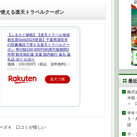
で使える楽天トラベルクーポン
【ふるさと納税】【楽天トラベル地域
創生賞Gold2024受賞】千葉県浦安市
の対象施設で使える楽天トラベルクー
ポン 寄付額100,000円|利用可能期間3
年間 観光地応援 支援 国内旅行 返礼 返
礼品 泊り お泊り
価格：100,000円（税込、送料無料)
(2
026/4/16時点)
楽天で購
最
入
株式
水聡
＞ 
半年
５・
談
ーズ４ 口コミが怪しい
ザ・