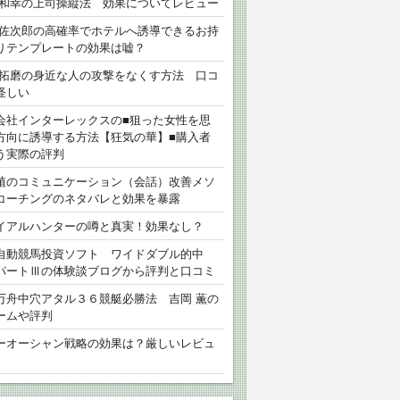
 和幸の上司操縦法 効果についてレビュー
 佐次郎の高確率でホテルへ誘導できるお持
りテンプレートの効果は嘘？
 拓磨の身近な人の攻撃をなくす方法 口コ
怪しい
会社インターレックスの■狙った女性を思
方向に誘導する方法【狂気の華】■購入者
う実際の評判
植のコミュニケーション（会話）改善メソ
コーチングのネタバレと効果を暴露
イアルハンターの噂と真実！効果なし？
自動競馬投資ソフト ワイドダブル的中
パートⅢの体験談ブログから評判と口コミ
万舟中穴アタル３６競艇必勝法 吉岡 薫の
ームや評判
ーオーシャン戦略の効果は？厳しいレビュ