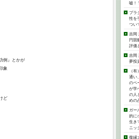
嘘！
プラ
性を手
つい
吉岡
円競
評価
吉岡
功例』とかが
夢投
印象
（有
通い
のペ
が学
の人
けど
めの
ガー
的に
生き
ニッ
復縁