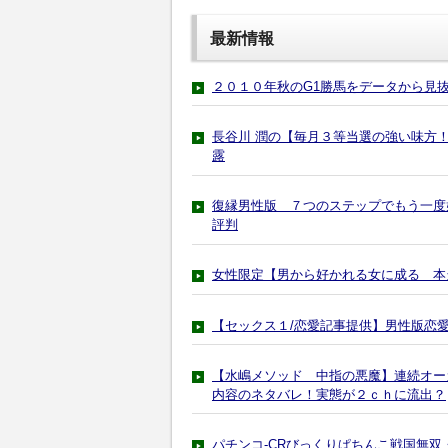
最新情報
２０１０年秋のG1勝馬をデータから見
長谷川 潤の【毎月３等当選の強い味方！】
露
復縁男性版 ７つのステップでもう一度
評判
女性限定【男から好かれる女に成る 本
【セックス１/恋愛記事提供】男性版恋
【水嶋メソッド 中指の悪魔】連続オー
内容のネタバレ！実態が２ｃｈに流出？
パチンコ-CRびっくりぱちんこ戦国無双・