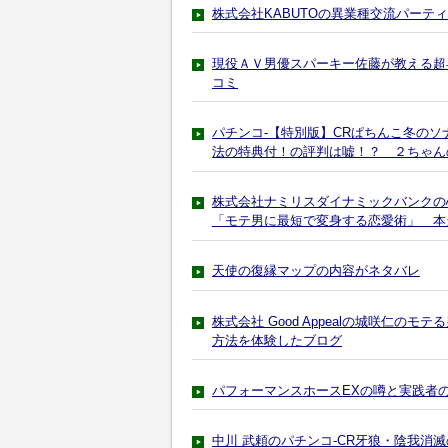
株式会社KABUTOの異業種交流パーティー「L
現役ＡＶ男優スパーキー佐藤が教える超
コミ
パチンコ-【特別版】CRぱちんこ冬のソ
法の特典付！の評判は嘘！？ ２ちゃん
株式会社ナミリスダイナミックバンクの
「モテ男に最短で変身する恋愛術」 本
天使の復縁マップの内容がネタバレ
株式会社 Good Appealの城咲仁
方法を体験したブログ
パフォーマンスホースEXの噂と実践者
中川 武頼のパチンコ-CR牙狼・陰我消