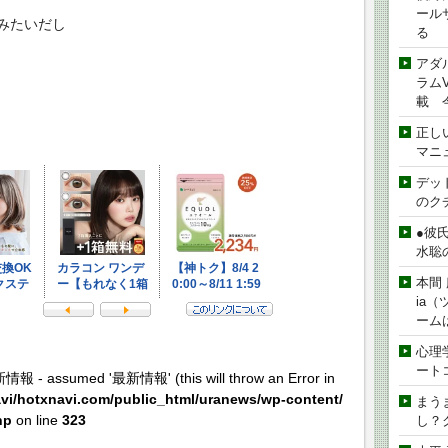
ール
みたいだし
る
アダ
ラムVe
載 
正し
マニ
デッド
のク
●彼
水聡
本間 
ia
ーム
心理
ート
新情報 - assumed '最新情報' (this will throw an Error in
vi/hotxnavi.com/public_html/uranews/wp-content/
まう
hp
on line
323
し？