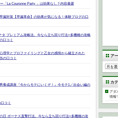
a Couronne Party 」は効果なし？内容暴露
早漏対策【早漏革命】の効果が気になる！体験ブログの口
ナタ プレミアム攻略法。今なら立ち回り打法+多機種の攻略
の口コミ
心理学とプロファイリングと乙女の感情から確立された
ア
当の口コミ
ア
ー
カ
カ
イ
のモテる男養成講座『今からモテにいくぞ！』今モテ1／出会い編の
ブ
アダ
情報
の口コミ
滅の日 ボーナス直撃打法。今なら立ち回り打法+多機種の攻