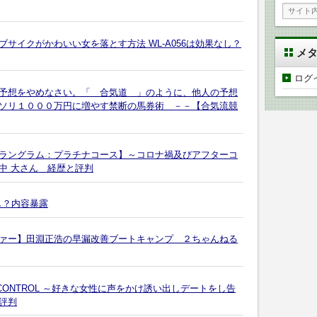
サイクがかわいい女を落とす方法 WL-A056は効果なし？
メ
ログ
予想をやめなさい。「 合気道 」のように、他人の予想
ソリ１０００万円に増やす禁断の馬券術 －－【合気流競
ラングラム：プラチナコース】～コロナ禍及びアフターコ
中 大さん 経歴と評判
し？内容暴露
ァー】田淵正浩の早漏改善ブートキャンプ ２ちゃんねる
CONTROL ～好きな女性に声をかけ誘い出しデートをし告
評判