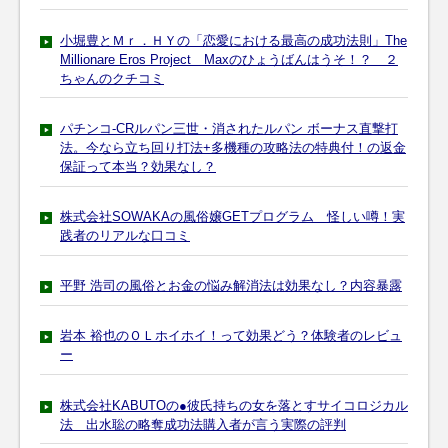
小堀豊とＭｒ．ＨＹの「恋愛における最高の成功法則」The
Millionare Eros Project Maxのひょうばんはうそ！？ ２
ちゃんのクチコミ
パチンコ-CRルパン三世・消されたルパン ボーナス直撃打
法。今なら立ち回り打法+多機種の攻略法の特典付！の返金
保証って本当？効果なし？
株式会社SOWAKAの風俗嬢GETプログラム 怪しい噂！実
践者のリアルな口コミ
平野 浩司の風俗とお金の悩み解消法は効果なし？内容暴露
岩本 裕也のＯＬホイホイ！って効果どう？体験者のレビュ
ー
株式会社KABUTOの●彼氏持ちの女を落とすサイコロジカル
法 出水聡の略奪成功法購入者が言う実際の評判