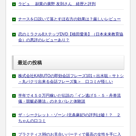
ラピュ 副業の廣野 友則さん 経歴と評判
ナースを口説いて落とすほ右方の効果は？厳しいレビュー
恋のミラクル8ステップDVD【植田愛美】（日本未来教育協
会）の悪評のレビューあり？
最近の投稿
株式会社KABUTOの即効会話フレーズ101＜出水聡－サトシ
－丸パクリ出来る会話フレーズ集＞ 口コミが怪しい
半年で４５０万円稼いだ伝説の「イン逃げ５・５・舟券流
儀・競艇必勝法」のネタバレと体験談
ザ・シークレット・ゾーン (北条麻妃)の評判は嘘！？ ２
ちゃんの口コミ
プラクティス99のお見合いパーティで最高の女性を手に入