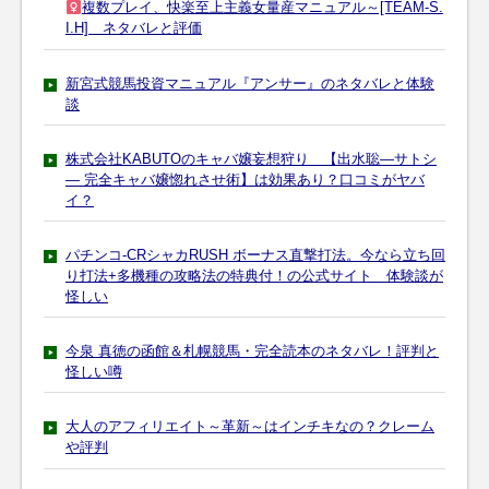
複数プレイ、快楽至上主義女量産マニュアル～[TEAM-S.
I.H] ネタバレと評価
新宮式競馬投資マニュアル『アンサー』のネタバレと体験
談
株式会社KABUTOのキャバ嬢妄想狩り 【出水聡―サトシ
― 完全キャバ嬢惚れさせ術】は効果あり？口コミがヤバ
イ？
パチンコ-CRシャカRUSH ボーナス直撃打法。今なら立ち回
り打法+多機種の攻略法の特典付！の公式サイト 体験談が
怪しい
今泉 真徳の函館＆札幌競馬・完全読本のネタバレ！評判と
怪しい噂
大人のアフィリエイト～革新～はインチキなの？クレーム
や評判