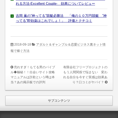
れる方法-Excellent Couple- 効果についてレビュー
吉岡 薫の”神ってる”競艇必勝法 「俺の１０万円競艇 ”神
ってる”即効薬はこれでしょ！」 評価とクチコミ
2018-09-18
アダルト＆ギャンブル＆恋愛ビジネス裏ネット情
報で稼ぐ方法
売れすぎ！もてる男のバイブ
有限会社フリープロジェクトの
ル◆極秘！！出会いサイト攻略
もう人間関係で悩まない 変わ
マニュアルは詐欺という噂は本
れる自分を今すぐ実感は効果あ
当？あの掲示板での評判
り？口コミがヤバイ？
サブコンテンツ