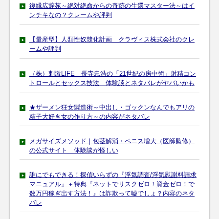
復縁広辞苑～絶対絶命からの奇跡の生還マスター法～はイ
ンチキなの？クレームや評判
【量産型】人類性奴隷化計画 クラヴィス株式会社のクレ
ームや評判
（株）刺激LIFE 長寺忠浩の「21世紀の房中術」射精コン
トロールとセックス技法 体験談とネタバレがヤバいかも
★ザーメン狂女製造術～中出し・ゴックンなんでもアリの
精子大好き女の作り方～の内容がネタバレ
メガサイズメソッド｜包茎解消・ペニス増大（医師監修）
の公式サイト 体験談が怪しい
誰にでもできる！探偵いらずの『浮気調査/浮気慰謝料請求
マニュアル』＋特典『ネットでリスクゼロ！資金ゼロ！で
数万円稼ぎ出す方法！』は詐欺って嘘でしょ？内容のネタ
バレ