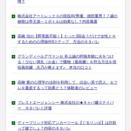
噂？
株式会社アートレックスの現役AV男優、徳田重男７７歳の
秘密は帝王源～１ボトルは効果なし？内容暴露
高橋 功の【即実践可能！】たった3回会うだけで女性とＨ
するための心理操作8ステップ 方法のネタバレ
グランディールアヴァンセ 井上誠の狩猟本能に火をつけ
る！少ない弾丸（お金）で獲物（風俗嬢）を狩る方法を現
役風俗嬢 志乃が教えます♪ 本当の口コミ
高柳 豊の心理学の法則を利用して、出会い系で恋人、セフ
レを量産するって効果どう？体験者のレビュー
プレストエージェンシー 株式会社の★キャバ嬢スナイパ
ー ネタバレと評価
ディープリンク対応アンカーツール【ぐるリンぱ】は詐欺
って嘘でしょ？内容のネタバレ