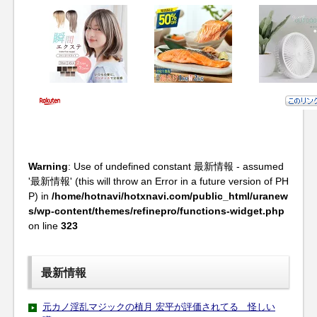
Warning
: Use of undefined constant 最新情報 - assumed
'最新情報' (this will throw an Error in a future version of PH
P) in
/home/hotnavi/hotxnavi.com/public_html/uranew
s/wp-content/themes/refinepro/functions-widget.php
on line
323
最新情報
元カノ淫乱マジックの植月 宏平が評価されてる 怪しい