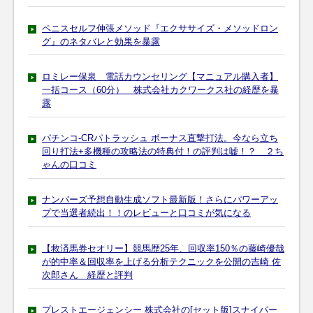
ペニスセルフ伸張メソッド『エクササイズ・メソッドロン
グ』のネタバレと効果を暴露
ロミレー保泉 電話カウンセリング【マニュアル購入者】
一括コース（60分） 株式会社カクワークス社の経歴を暴
露
パチンコ-CRパトラッシュ ボーナス直撃打法。今なら立ち
回り打法+多機種の攻略法の特典付！の評判は嘘！？ ２ち
ゃんの口コミ
ナンバーズ予想自動生成ソフト最新版！さらにパワーアッ
プで当選者続出！！のレビューと口コミが気になる
【救済馬券セオリー】競馬歴25年、回収率150％の藤崎優哉
が的中率＆回収率を上げる分析テクニックを公開の吉崎 佐
次郎さん 経歴と評判
プレストエージェンシー 株式会社の[セット版]スナイパー