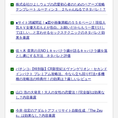
株式会社ひよしウェブの恋愛初心者のためのペアーズ攻略
テンプレート ルーティン３ ２ちゃんねるでネタバレ！？
●サイト消滅間近！●図や画像満載の５５６ページ！現役人
気ＡＶ女優大石もえが告白。お願いだからもう一度だけし
てほしい…と言わせるセックステクニックのネタバレと効
果を暴露
佐々木 貴憲の元NO１キャバクラ嬢が語るキャバクラ嬢を落
とし虜にする方法 ネタバレと評価
パチンコ-【特別版】CR新世紀エヴァンゲリオン・セカンド
インパクト プレミアム攻略法。今なら立ち回り打法+多機
種の攻略法の特典付！の効果は？厳しいレビュー
山口 浩の大発見！大人の女性の恋愛法！[完全版]は効果な
し？内容暴露
今井 佳宏のアダルトアフィリサイト自動生成 『The Zeu
s』は効果なし？内容暴露