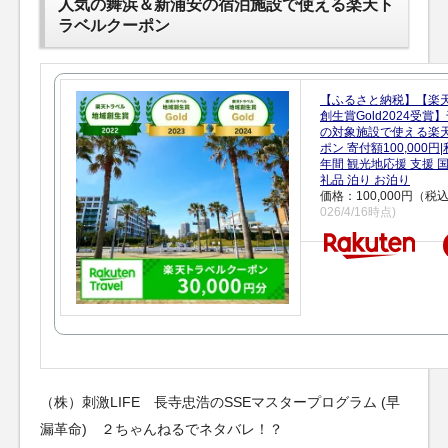
人気の舞浜＆新浦安の宿泊施設で使える楽天ト
ラベルクーポン
【ふるさと納税】【楽
創生賞Gold2024受
の対象施設で使える楽
ポン 寄付額100,000
年間 観光地応援 支援 
礼品 泊り お泊り
価格：100,000円（税
026/4/16時点)
（株）刺激LIFE 長寺忠浩のSSEマスタープログラム (早
漏革命) ２ちゃんねるでネタバレ！？