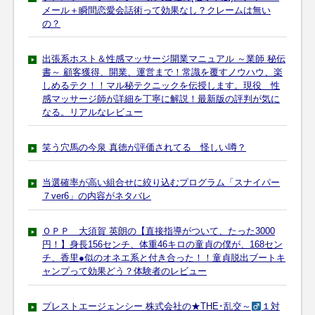
メール＋瞬間恋愛会話術って効果なし？クレームは無い
の？
出張系ホスト＆性感マッサージ開業マニュアル ～業師 秘伝
書～ 顧客獲得、開業、運営まで！常識を覆すノウハウ、楽
しめるテク！！マル秘テクニックを伝授します。現役 性
感マッサージ師が詳細を丁寧に解説！最新版の評判が気に
なる。リアルなレビュー
笑う穴馬の今泉 真徳が評価されてる 怪しい噂？
当選確率が高い組合せに絞り込むプログラム「スナイパー
７ver6」の内容がネタバレ
ＯＰＰ 大須賀 英朗の【直接指導がついて、たった3000
円！】身長156センチ、体重46キロの童貞の僕が、168セン
チ、香里●似のオネエ系と付き合った！！童貞脱出ブートキ
ャンプって効果どう？体験者のレビュー
プレストエージェンシー 株式会社の★THE･乱交～
１対