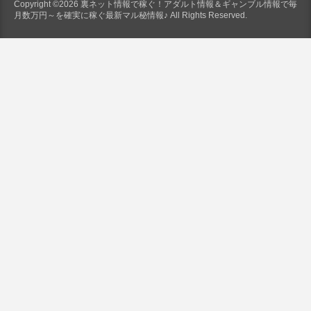
Copyright ©2026 裏ネット情報で稼ぐ！アダルト情報＆ギャンブル情報で毎
月数万円～を確実に稼ぐ最新マル秘情報♪ All Rights Reserved.