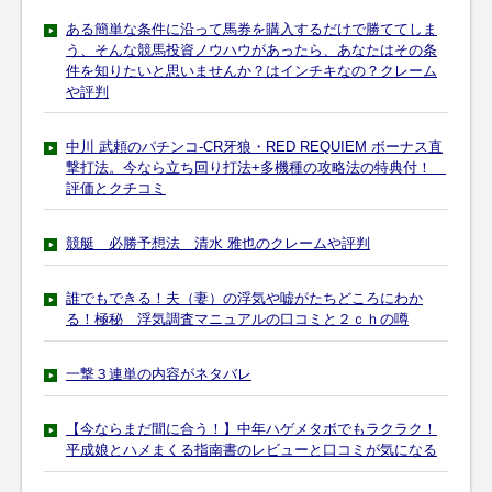
ある簡単な条件に沿って馬券を購入するだけで勝ててしま
う、そんな競馬投資ノウハウがあったら、あなたはその条
件を知りたいと思いませんか？はインチキなの？クレーム
や評判
中川 武頼のパチンコ-CR牙狼・RED REQUIEM ボーナス直
撃打法。今なら立ち回り打法+多機種の攻略法の特典付！
評価とクチコミ
競艇 必勝予想法 清水 雅也のクレームや評判
誰でもできる！夫（妻）の浮気や嘘がたちどころにわか
る！極秘 浮気調査マニュアルの口コミと２ｃｈの噂
一撃３連単の内容がネタバレ
【今ならまだ間に合う！】中年ハゲメタボでもラクラク！
平成娘とハメまくる指南書のレビューと口コミが気になる