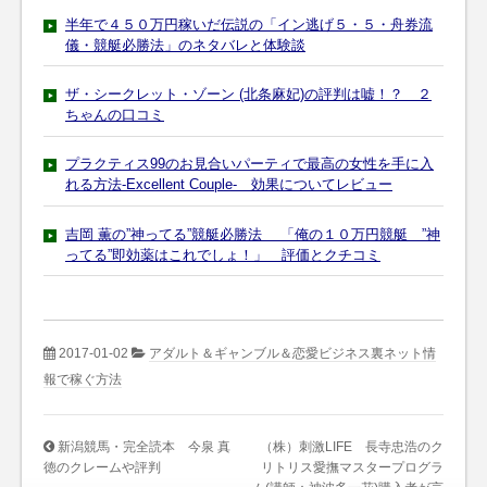
半年で４５０万円稼いだ伝説の「イン逃げ５・５・舟券流
儀・競艇必勝法」のネタバレと体験談
ザ・シークレット・ゾーン (北条麻妃)の評判は嘘！？ ２
ちゃんの口コミ
プラクティス99のお見合いパーティで最高の女性を手に入
れる方法-Excellent Couple- 効果についてレビュー
吉岡 薫の”神ってる”競艇必勝法 「俺の１０万円競艇 ”神
ってる”即効薬はこれでしょ！」 評価とクチコミ
2017-01-02
アダルト＆ギャンブル＆恋愛ビジネス裏ネット情
報で稼ぐ方法
新潟競馬・完全読本 今泉 真
（株）刺激LIFE 長寺忠浩のク
徳のクレームや評判
リトリス愛撫マスタープログラ