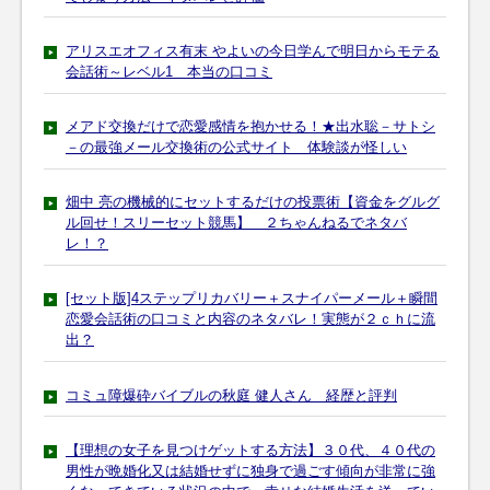
アリスエオフィス有末 やよいの今日学んで明日からモテる
会話術～レベル1 本当の口コミ
メアド交換だけで恋愛感情を抱かせる！★出水聡－サトシ
－の最強メール交換術の公式サイト 体験談が怪しい
畑中 亮の機械的にセットするだけの投票術【資金をグルグ
ル回せ！スリーセット競馬】 ２ちゃんねるでネタバ
レ！？
[セット版]4ステップリカバリー＋スナイパーメール＋瞬間
恋愛会話術の口コミと内容のネタバレ！実態が２ｃｈに流
出？
コミュ障爆砕バイブルの秋庭 健人さん 経歴と評判
【理想の女子を見つけゲットする方法】３０代、４０代の
男性が晩婚化又は結婚せずに独身で過ごす傾向が非常に強