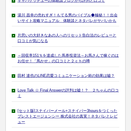
キャバゲッチューの体験談ブログから評判と口コミ
湯川 昌幸の売れすぎ！もてる男のバイブル◆極秘！！出会
いサイト攻略マニュアル 体験談とネタバレがヤバいかも
片思いの大好きなあの人へのリセット告白法のレビューと
口コミが気になる
～回収率151％を達成した馬券投資法～お馬さんで稼ぐのは
お任せ！「馬かせ」の口コミと２ｃｈの噂
田村 達也のLINE恋愛コミュニケーション術の効果は嘘？
Love Talk ☆ Final Answerの評判は嘘！？ ２ちゃんの口コ
ミ
[セット版]スナイパーメール+スナイパー3hoursをつくった
プレストエージェンシー 株式会社の真実！ネタバレとレビ
ュー