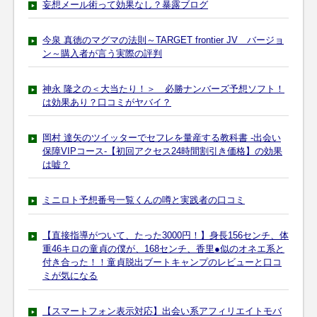
妄想メール術って効果なし？暴露ブログ
今泉 真徳のマグマの法則～TARGET frontier JV バージョ
ン～購入者が言う実際の評判
神永 隆之の＜大当たり！＞ 必勝ナンバーズ予想ソフト！
は効果あり？口コミがヤバイ？
岡村 達矢のツイッターでセフレを量産する教科書 -出会い
保障VIPコース-【初回アクセス24時間割引き価格】の効果
は嘘？
ミニロト予想番号一覧くんの噂と実践者の口コミ
【直接指導がついて、たった3000円！】身長156センチ、体
重46キロの童貞の僕が、168センチ、香里●似のオネエ系と
付き合った！！童貞脱出ブートキャンプのレビューと口コ
ミが気になる
【スマートフォン表示対応】出会い系アフィリエイトモバ