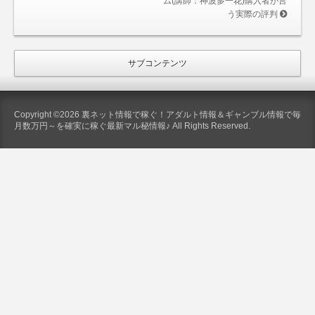
ム(講師：神波多一花)購入者が言
う実際の評判
サブコンテンツ
Copyright ©2026 裏ネット情報で稼ぐ！アダルト情報＆ギャンブル情報で毎
月数万円～を確実に稼ぐ最新マル秘情報♪ All Rights Reserved.