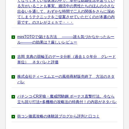
くなってきている状況の中で、幸せな結婚生活を送ってい
る方がいることも事実。婚活中の男性たちのほんの小さな
出会いを通して、わずかな時間で二人の関係をさらに深め
てしまうテクニックをご提案させていただくのが本書の内
容です。のスレが２ｃｈで・・・
miniTOTOで儲ける方法 ―――誰も気づかなかったルー
ル―――の効果は？厳しいレビュー
吉岡 克典の競輪王のデータ分析（過去１０年分 グレード
単位） ネタバレと評価
株式会社ティーエムエーの風俗商材販売終了 方法のネタ
バレ
パチンコ-CR牙狼・魔戒閃騎鋼 ボーナス直撃打法。今なら
立ち回り打法+多機種の攻略法の特典付！の内容がネタバレ
街コン徹底攻略の体験談ブログから評判と口コミ