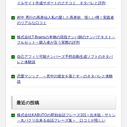
イルサイト作成サポートのクチコミ ネタバレと評判
村中 秀行の馬券仙人私の愛した馬券術 怪しい噂！実践者
のリアルな口コミ
株式会社T-Brainsの本物の現役ナンパ師のナンパテキスト～
フルセット～購入者が言う実際の評判
自己アフィリ可能ナンバーズ予想自動生成ソフトのネタバ
レと体験談
恋愛マジック ～意中の彼女を落とす～のネタバレと体験
談
最近の投稿
株式会社KABUTOの即効会話フレーズ101＜出水聡－サトシ
－丸パクリ出来る会話フレーズ集＞ 口コミが怪しい