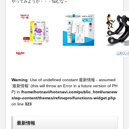
やってみようか・・・悩むな～
Warning
: Use of undefined constant 最新情報 - assumed
'最新情報' (this will throw an Error in a future version of PH
P) in
/home/hotnavi/hotxnavi.com/public_html/uranew
s/wp-content/themes/refinepro/functions-widget.php
on line
323
最新情報