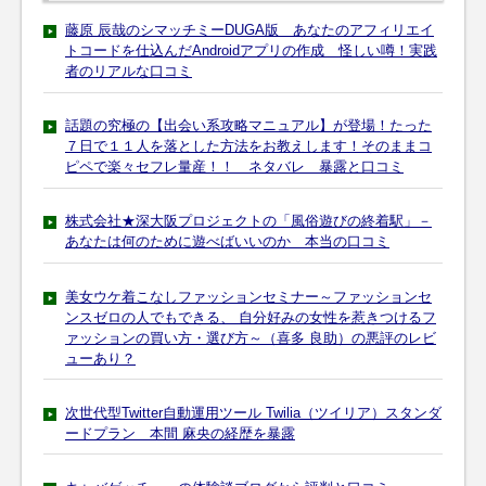
藤原 辰哉のシマッチミーDUGA版 あなたのアフィリエイ
トコードを仕込んだAndroidアプリの作成 怪しい噂！実践
者のリアルな口コミ
話題の究極の【出会い系攻略マニュアル】が登場！たった
７日で１１人を落とした方法をお教えします！そのままコ
ピペで楽々セフレ量産！！ ネタバレ 暴露と口コミ
株式会社★深大阪プロジェクトの「風俗遊びの終着駅」－
あなたは何のために遊べばいいのか 本当の口コミ
美女ウケ着こなしファッションセミナー～ファッションセ
ンスゼロの人でもできる、 自分好みの女性を惹きつけるフ
ァッションの買い方・選び方～（喜多 良助）の悪評のレビ
ューあり？
次世代型Twitter自動運用ツール Twilia（ツイリア）スタンダ
ードプラン 本間 麻央の経歴を暴露