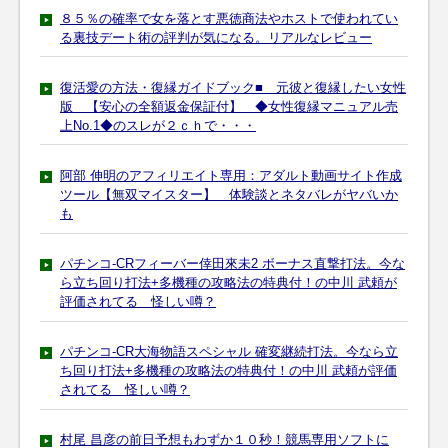
８５％の確率で女を落とす悪徳商法やホストで使われてい
る裏技デート術の評判が気になる。リアルなレビュー
復活愛の方法・復縁ガイドブック■ 元彼と復縁したい女性
版 【安心の全額返金保証付】 ◆女性復縁マニュアル売
上No.1◆のスレが２ｃｈで・・・
阿部 伸明のアフィリエイト専用：アダルト動画サイト作成
ツール【無双マイスター】 体験談とネタバレがヤバいか
も
パチンコ-CRフィーバー倖田來未2 ボーナス直撃打法。今な
ら立ち回り打法+多機種の攻略法の特典付！の中川 武頼が
評価されてる 怪しい噂？
パチンコ-CR大海物語スペシャル 確変継続打法。今なら立
ち回り打法+多機種の攻略法の特典付！の中川 武頼が評価
されてる 怪しい噂？
村尾 昌彦の前日予想もわずか１０秒！競馬専用ソフトに