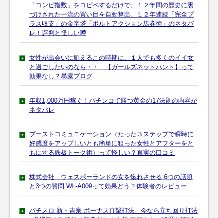
「コンピ指数」をコピペするだけで、１２年間の歴史に裏
づけされた一流の買い目を自動算出。１２年連続「完全プ
ラス収支」の金字塔「ボルトアクション馬券術」のネタバ
レ！評判と怪しい噂
女性が出会いに飢えるこの時期に、１人でも多くのイイ女
と過ごしたいのなら・・ 【ガールズネットハント】って
効果なし？暴露ブログ
年収1,000万円稼ぐ！パチンコで勝つ黄金の17法則の内容が
ネタバレ
ブーストコミュニケーション（たった３ステップで瞬時に
好感度をアップしいとも簡単に狙った女性とアフターをと
もにする鉄板トーク術）って怪しい？真実の口コミ
株式会社 ウェスポーランドの女を惚れさせる 6つの話題
と3つの質問 WL-A009って効果どう？体験者のレビュー
パチスロ-新・吉宗 ボーナス直撃打法。今なら立ち回り打法