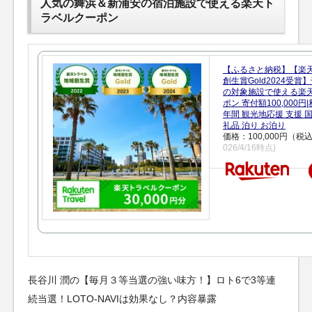
人気の舞浜＆新浦安の宿泊施設で使える楽天ト
ラベルクーポン
【ふるさと納税】【楽
創生賞Gold2024受
の対象施設で使える楽
ポン 寄付額100,000
年間 観光地応援 支援 
礼品 泊り お泊り
価格：100,000円（税
026/4/16時点)
長谷川 潤の【毎月３等当選の強い味方！】ロト6で3等連
続当選！LOTO-NAVIは効果なし？内容暴露