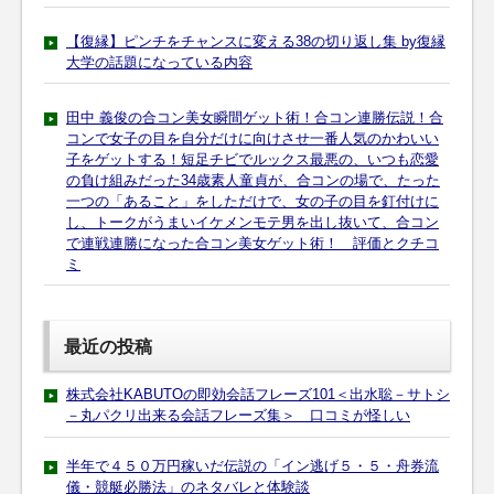
【復縁】ピンチをチャンスに変える38の切り返し集 by復縁
大学の話題になっている内容
田中 義俊の合コン美女瞬間ゲット術！合コン連勝伝説！合
コンで女子の目を自分だけに向けさせ一番人気のかわいい
子をゲットする！短足チビでルックス最悪の、いつも恋愛
の負け組みだった34歳素人童貞が、合コンの場で、たった
一つの「あること」をしただけで、女の子の目を釘付けに
し、トークがうまいイケメンモテ男を出し抜いて、合コン
で連戦連勝になった合コン美女ゲット術！ 評価とクチコ
ミ
最近の投稿
株式会社KABUTOの即効会話フレーズ101＜出水聡－サトシ
－丸パクリ出来る会話フレーズ集＞ 口コミが怪しい
半年で４５０万円稼いだ伝説の「イン逃げ５・５・舟券流
儀・競艇必勝法」のネタバレと体験談