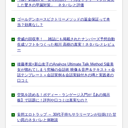
した驚きの早漏対策」 ネタバレと評価
ゴールデンホースビクトリーメソッドの返金保証って本
当？効果なし？
脅威の回収率！….雑誌にも掲載されたナンバーズ予想自動
生成ソフトをつくった相川 高樹の真実！ネタバレとレビュ
ー
後藤孝規×新山友子のAnalyze Ultimate Talk Method S級美
女が惚れてしまう究極の会話術 映像＆音声＆テキスト＋会
話テンプレート＋会話実例＆会話実録付きの噂と実践者の
口コミ
空気を読める！ボディー・ランゲージ入門が【あの掲示
板】で話題に！評判や口コミは真実なの？
妄想エロトラップ ～ 30代子持ちサラリーマンが仕掛けた甘
い罠のネタバレと体験談