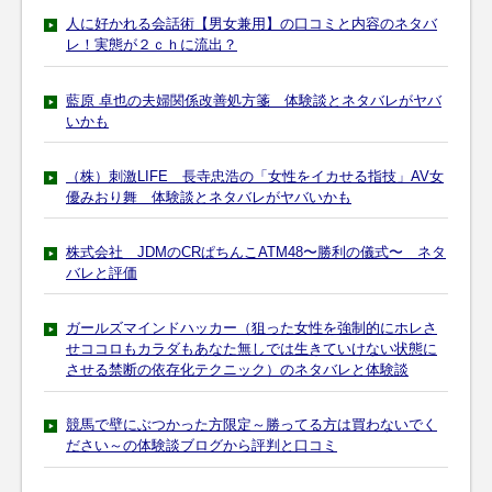
人に好かれる会話術【男女兼用】の口コミと内容のネタバ
レ！実態が２ｃｈに流出？
藍原 卓也の夫婦関係改善処方箋 体験談とネタバレがヤバ
いかも
（株）刺激LIFE 長寺忠浩の「女性をイカせる指技」AV女
優みおり舞 体験談とネタバレがヤバいかも
株式会社 JDMのCRぱちんこATM48〜勝利の儀式〜 ネタ
バレと評価
ガールズマインドハッカー（狙った女性を強制的にホレさ
せココロもカラダもあなた無しでは生きていけない状態に
させる禁断の依存化テクニック）のネタバレと体験談
競馬で壁にぶつかった方限定～勝ってる方は買わないでく
ださい～の体験談ブログから評判と口コミ