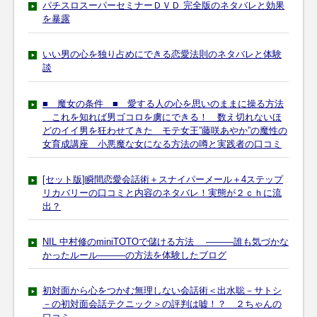
パチスロスーパーセミナーＤＶＤ 完全版のネタバレと効果
を暴露
いい男の心を独り占めにできる恋愛法則のネタバレと体験
談
■ 魔女の条件 ■ 愛する人の心を思いのままに操る方法
これを知れば男ゴコロを虜にできる！ 数え切れないほ
どのイイ男を狂わせてきた モテ女王”藤咲あやか”の魔性の
女育成講座 小悪魔な女になる方法の噂と実践者の口コミ
[セット版]瞬間恋愛会話術＋スナイパーメール＋4ステップ
リカバリーの口コミと内容のネタバレ！実態が２ｃｈに流
出？
NIL 中村修のminiTOTOで儲ける方法 ―――誰も気づかな
かったルール―――の方法を体験したブログ
初対面から心をつかむ無理しない会話術＜出水聡－サトシ
－の初対面会話テクニック＞の評判は嘘！？ ２ちゃんの