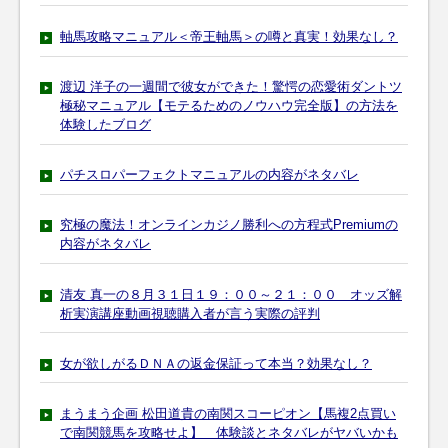
軸馬攻略マニュアル＜帝王軸馬＞の噂と真実！効果なし？
渡辺 洋子の一週間で彼女ができた！驚愕の恋愛術ダントツ
極秘マニュアル【モテるためのノウハウ完全版】の方法を
体験したブログ
パチスロパーフェクトマニュアルの内容がネタバレ
究極の魔法！オンラインカジノ勝利への方程式Premiumの
内容がネタバレ
清友 真一の８月３１日１９：００～２１：００ オッズ解
析実演講座動画視聴購入者が言う実際の評判
女が欲しがるＤＮＡの返金保証って本当？効果なし？
まうまう企画 松田道貴の南関スコーピオン【馬複2点買い
で南関競馬を攻略せよ】 体験談とネタバレがヤバいかも