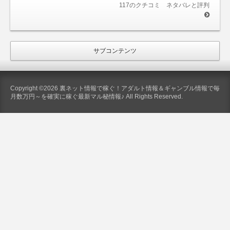
117のクチコミ ネタバレと評判
サブコンテンツ
Copyright ©2026 裏ネット情報で稼ぐ！アダルト情報＆ギャンブル情報で毎
月数万円～を確実に稼ぐ最新マル秘情報♪ All Rights Reserved.