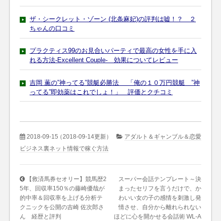
ザ・シークレット・ゾーン (北条麻妃)の評判は嘘！？ ２
ちゃんの口コミ
プラクティス99のお見合いパーティで最高の女性を手に入
れる方法-Excellent Couple- 効果についてレビュー
吉岡 薫の”神ってる”競艇必勝法 「俺の１０万円競艇 ”神
ってる”即効薬はこれでしょ！」 評価とクチコミ
2018-09-15
（2018-09-14更新）
アダルト＆ギャンブル＆恋愛
ビジネス裏ネット情報で稼ぐ方法
【救済馬券セオリー】競馬歴2
スーパー会話テンプレート～決
5年、回収率150％の藤崎優哉が
まったセリフを言うだけで、か
的中率＆回収率を上げる分析テ
わいい女の子の感情を刺激し発
クニックを公開の吉崎 佐次郎さ
情させ、自分から離れられない
ん 経歴と評判
ほどに心を開かせる会話術 WL-A