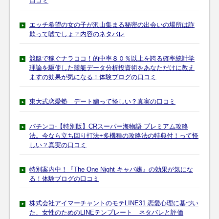
口コミ
エッチ希望の女の子が沢山集まる秘密の出会いの場所は詐
欺って嘘でしょ？内容のネタバレ
競艇で稼ぐナラココ！的中率８０％以上を誇る確率統計学
理論を駆使した競艇データ分析投資術をあなただけに教え
ますの効果が気になる！体験ブログの口コミ
東大式恋愛塾 デート編って怪しい？真実の口コミ
パチンコ-【特別版】CRスーパー海物語 プレミアム攻略
法。今なら立ち回り打法+多機種の攻略法の特典付！って怪
しい？真実の口コミ
特別案内中！『The One Night キャバ嬢』の効果が気にな
る！体験ブログの口コミ
株式会社アイマーチャントのモテLINE31 恋愛心理に基づい
た、女性のためのLINEテンプレート ネタバレと評価