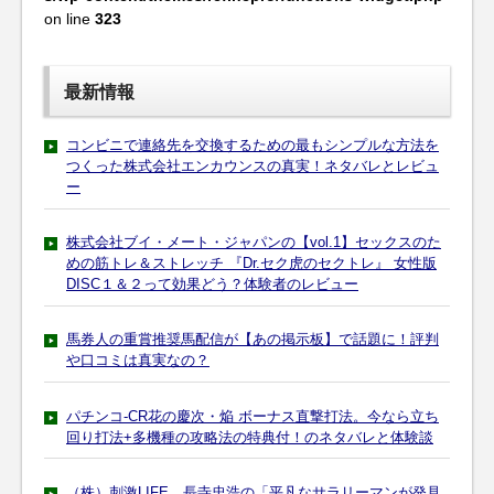
on line
323
最新情報
コンビニで連絡先を交換するための最もシンプルな方法を
つくった株式会社エンカウンスの真実！ネタバレとレビュ
ー
株式会社ブイ・メート・ジャパンの【vol.1】セックスのた
めの筋トレ＆ストレッチ 『Dr.セク虎のセクトレ』 女性版
DISC１＆２って効果どう？体験者のレビュー
馬券人の重賞推奨馬配信が【あの掲示板】で話題に！評判
や口コミは真実なの？
パチンコ-CR花の慶次・焔 ボーナス直撃打法。今なら立ち
回り打法+多機種の攻略法の特典付！のネタバレと体験談
（株）刺激LIFE 長寺忠浩の「平凡なサラリーマンが発見