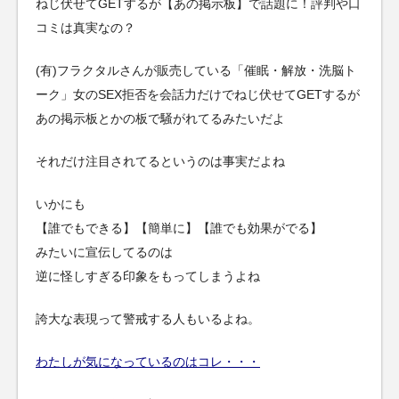
ねじ伏せてGETするが【あの掲示板】で話題に！評判や口
コミは真実なの？
(有)フラクタルさんが販売している「催眠・解放・洗脳ト
ーク」女のSEX拒否を会話力だけでねじ伏せてGETするが
あの掲示板とかの板で騒がれてるみたいだよ
それだけ注目されてるというのは事実だよね
いかにも
【誰でもできる】【簡単に】【誰でも効果がでる】
みたいに宣伝してるのは
逆に怪しすぎる印象をもってしまうよね
誇大な表現って警戒する人もいるよね。
わたしが気になっているのはコレ・・・