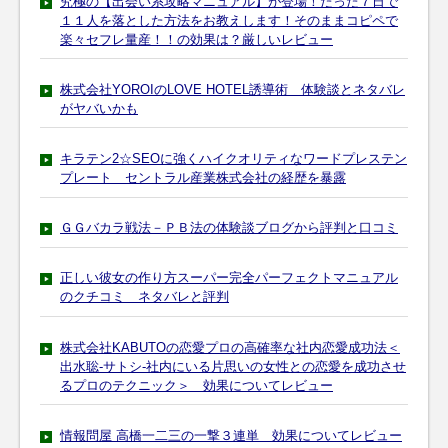
究極の【出会い系攻略マニュアル】が登場！たった７日で
１１人を落とした方法をお教えします！そのままコピペで
楽々セフレ量産！！の効果は？厳しいレビュー
株式会社YOROIのLOVE HOTEL誘導術 体験談とネタバレ
がヤバいかも
キラテン2☆SEOに強くハイクオリティなワードプレステン
プレート セントラル産業株式会社の経歴を暴露
ＧＧバカラ戦法－ＰＢ法の体験談ブログから評判と口コミ
正しい彼女の作り方スーパー完全パーフェクトマニュアル
のクチコミ ネタバレと評判
株式会社KABUTOの恋愛プロの高確率な社内恋愛成功法＜
出水聡-サトシ-社内にいる片思いの女性との恋愛を成功させ
るプロのテクニック＞ 効果についてレビュー
情報問屋 高橋一二三の一撃３連単 効果についてレビュー