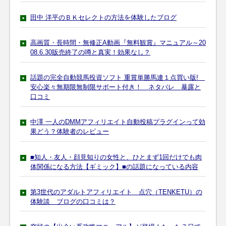
田中 洋平のＢＫセレクトの方法を体験したブログ
高画質・長時間・無修正A動画『無料観賞』マニュアル～20
08.6.30販売終了の噂と真実！効果なし？
話題の完全自動競馬投資ソフト 重賞単勝馬連１点買い版!
安心楽々無期限無制限サポート付き！ ネタバレ 暴露と
口コミ
中澤 一人のDMMアフィリエイト自動投稿プラグインって効
果どう？体験者のレビュー
■知人・友人・顔見知りの女性と、ひとまず1回だけでも肉
体関係になる方法【ギミック】■の話題になっている内容
第3世代のアダルトアフィリエイト 点穴（TENKETU）の
体験談 ブログの口コミは？