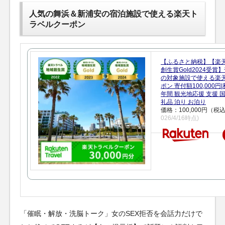
人気の舞浜＆新浦安の宿泊施設で使える楽天ト
ラベルクーポン
【ふるさと納税】【楽
創生賞Gold2024受
の対象施設で使える楽
ポン 寄付額100,000
年間 観光地応援 支援 
礼品 泊り お泊り
価格：100,000円（税
026/4/16時点)
「催眠・解放・洗脳トーク」女のSEX拒否を会話力だけで