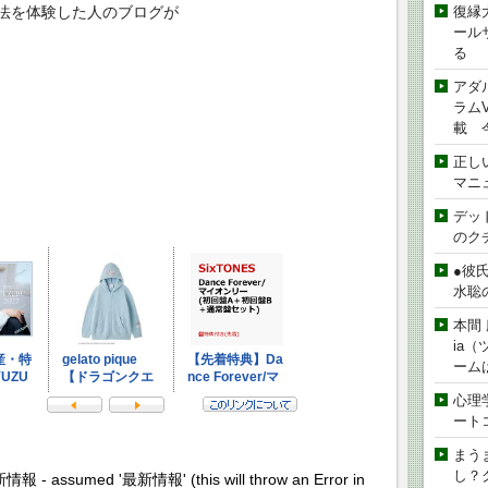
復縁
法を体験した人のブログが
ール
る
アダ
ラムVe
載 
正し
マニ
デッド
のク
●彼
水聡
本間 
ia
ーム
心理
ート
まう
し？
新情報 - assumed '最新情報' (this will throw an Error in