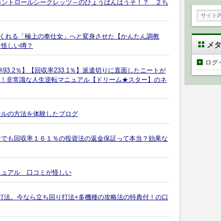
 ～ラブコントロールシークレッツ～のひょうばんはうそ！？ ２ち
くれる「極上の奉仕女」へと変身させた【かんたん調教
メ
 怪しい噂？
ログ
93.2％】【回収率233.1％】派遣切りに直面したニートが
いだ！非常識な人生逆転マニュアル【ドリーム★スター】のネ
ールの方法を体験したブログ
者でも回収率１６１％の投資法の返金保証って本当？効果な
ニュアル 口コミが怪しい
直撃打法。今なら立ち回り打法+多機種の攻略法の特典付！の口