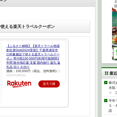
で使える楽天トラベルクーポン
【ふるさと納税】【楽天トラベル地域
創生賞Gold2024受賞】千葉県浦安市
の対象施設で使える楽天トラベルクー
ポン 寄付額100,000円|利用可能期間3
年間 観光地応援 支援 国内旅行 返礼 返
礼品 泊り お泊り
価格：100,000円（税込、送料無料)
(2
最
026/4/16時点)
株式
楽天で購
水聡
入
＞ 
半年
５・
談