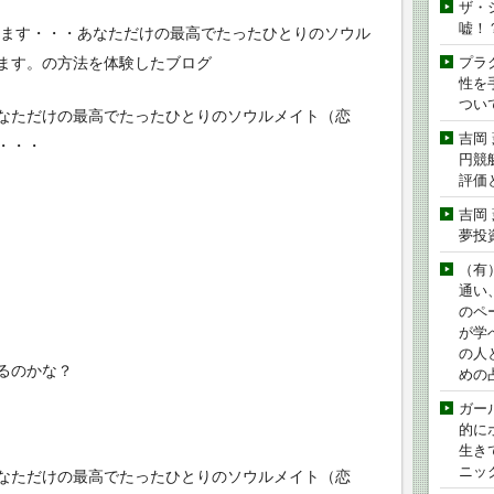
ザ・
嘘！
います・・・あなただけの最高でたったひとりのソウル
ます。の方法を体験したブログ
プラ
性を手
つい
なただけの最高でたったひとりのソウルメイト（恋
吉岡
・・・
円競
評価
吉岡
夢投
（有
通い
のペ
が学
の人
るのかな？
めの
ガー
的に
生き
ニッ
なただけの最高でたったひとりのソウルメイト（恋