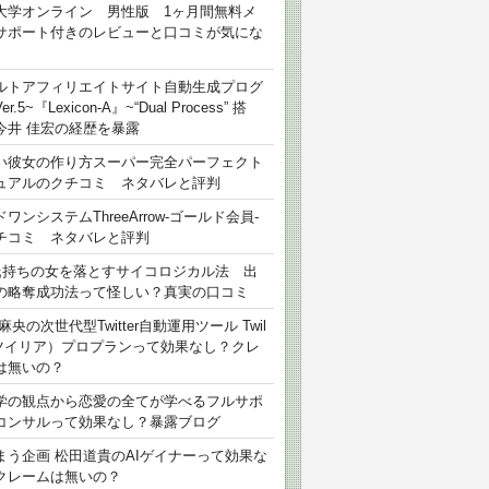
大学オンライン 男性版 1ヶ月間無料メ
サポート付きのレビューと口コミが気にな
ルトアフィリエイトサイト自動生成プログ
r.5~『Lexicon-A』~“Dual Process” 搭
今井 佳宏の経歴を暴露
い彼女の作り方スーパー完全パーフェクト
ュアルのクチコミ ネタバレと評判
ワンシステムThreeArrow-ゴールド会員-
チコミ ネタバレと評判
氏持ちの女を落とすサイコロジカル法 出
の略奪成功法って怪しい？真実の口コミ
麻央の次世代型Twitter自動運用ツール Twil
（ツイリア）プロプランって効果なし？クレ
は無いの？
学の観点から恋愛の全てが学べるフルサポ
コンサルって効果なし？暴露ブログ
まう企画 松田道貴のAIゲイナーって効果な
クレームは無いの？