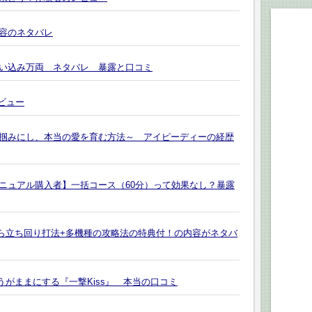
容のネタバレ
い込み万両 ネタバレ 暴露と口コミ
いレビュー
掴みにし、本当の愛を育む方法～ アイピーディーの経歴
ニュアル購入者】一括コース（60分）って効果なし？暴露
今なら立ち回り打法+多機種の攻略法の特典付！の内容がネタバ
うがままにする『一撃Kiss』 本当の口コミ