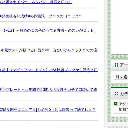
キャバ嬢スナイパー ネタバレ 暴露と口コミ
■発売後も好成績■の体験談 ブログの口コミは？
 【FLS】～肝心の女の子にもてる方法～のスレが２ｃｈ
とす元ホストが授ける口説き術 出会いからエッチまでの流
ア
馬券術【コンピ・ワン・イズム】の体験談ブログから評判と口
ア
ー
カ
会話テンプレート～25年間で2,391人の女性をガチで口説いて導
カ
イ
ブ
アダ
情報
女開発マニュアル[TEAM-S.I.H]は詐欺って嘘でしょ？