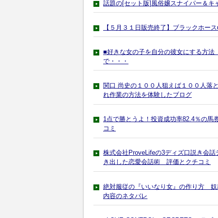
話題の[セット版]風俗嬢スナイパー＆
【５月３１日販売終了】ブラックホース
■好きな女の子を自分の彼女にする方法
で・・・
関口 尚史の１００人狙えば１００人落
れ作業の方法を体験したブログ
1点で勝とうよ！投資成功率82.4％の
コミ
株式会社ProveLifeの3ディズ口説き
き出した恋愛会話術 評価とクチコミ
絶対服従の『いいなり女』の作り方 奴隷M
内容のネタバレ