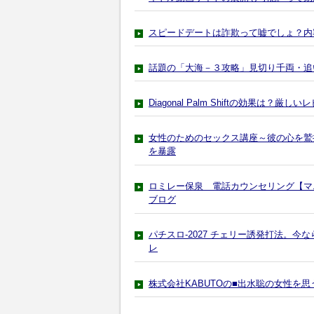
スピードデートは詐欺って嘘でしょ？内
話題の「大海－３攻略」見切り千両・追
Diagonal Palm Shiftの効果は？厳し
女性のためのセックス講座～彼の心を鷲
を暴露
ロミレー保泉 電話カウンセリング【マ
ブログ
パチスロ-2027 チェリー誘発打法。
レ
株式会社KABUTOの■出水聡の女性を思