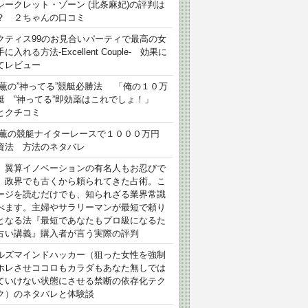
シークレット・ゾーン (北条麻妃)の評判は
？ ２ちゃんの口コミ
クティス99のお見合いパーティで最高の女
に入れる方法-Excellent Couple- 効果に
てレビュー
 薫の”神ってる”競艇必勝法 「俺の１０万
艇 ”神ってる”即効薬はこれでしょ！」
とクチコミ
 薫の競艇ナイターレースで１０００万円
資法 方法のネタバレ
）翼算イノベーションの有名人もお忍びで
、政界でも古くから頼られてきた占術。こ
ージを読むだけでも、知られざる業界常識
べます。主婦やサラリーマンが最短で頼り
となる法『最短であなたもプロ級になるた
占い講義』購入者が言う実際の評判
ルズマインドハッカー（狙った女性を強制
ホレさせココロもカラダもあなた無しでは
ていけない状態にさせる禁断の依存化テク
ク）のネタバレと体験談