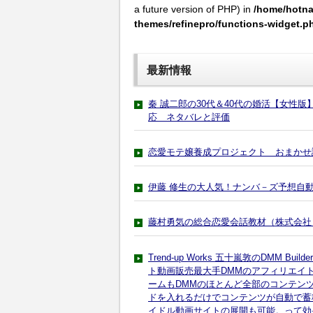
a future version of PHP) in
/home/hotna
themes/refinepro/functions-widget.p
最新情報
秦 誠二郎の30代＆40代の婚活【女性
応 ネタバレと評価
恋愛モテ嬢養成プロジェクト おまかせ
伊藤 修生の大人気！ナンバ－ズ予想自
藤村勇気の総合恋愛会話教材（株式会社
Trend-up Works 五十嵐敦のDMM 
ト動画販売最大手DMMのアフィリエイ
ームもDMMのほとんど全部のコンテン
ドを入れるだけでコンテンツが自動で蓄
イドル動画サイトの展開も可能。って効