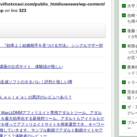
vi/hotxnavi.com/public_html/uranews/wp-content/
大平
hp
on line
323
吉崎
ち帰
進藤
ミが
版】 『効率よく結婚相手を見つける方法』 シングルマザー対
有限
った
が言
講座の公式サイト 体験談が怪しい
蔡東
ッド
動生成ソフトのネタバレ！評判と怪しい噂
トラ
完全
Ｌａｕｌｅ’ａ）の悪評のレビューあり？
版！
ザ・
Builder MaxはDMMアフィリエイト専用アダルトツール。アダル
クレ
トを最大効率化する新発想ツール。アダルトもアイドルもゲ
ブル
ツを使ってアフィリエイトサイトを簡単運営でき、キーワー
ー
積していきます。サンプル動画でアダルト動画サイトやア
果どう？体験者のレビュー