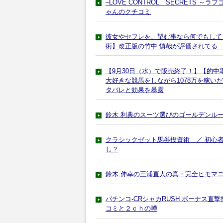
–LOVE CONTROL SECRETS
ゃんのクチコミ
彼女やセフレを、望む事なら何でもして
術】改正版の竹中 慎哉が評価されてる
【9月30日（水）で販売終了！】【的中率
大好きな競馬をしながら1078万を稼
タバレと効果を暴露
鈴木 利典のスーツ選びのゴールデンル
クラシックゼット馬券投資術 ／ 初心
し？
鈴木 伸幸の三浦直人の真・完全ヒモマ
パチンコ-CRシャカRUSH ボーナス
コミと２ｃｈの噂