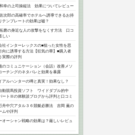
 和幸の上司操縦法 効果についてレビュー
 佐次郎の高確率でホテルへ誘導できるお持
りテンプレートの効果は嘘？
 拓磨の身近な人の攻撃をなくす方法 口コ
怪しい
会社インターレックスの■狙った女性を思
方向に誘導する方法【狂気の華】■購入者
う実際の評判
植のコミュニケーション（会話）改善メソ
コーチングのネタバレと効果を暴露
イアルハンターの噂と真実！効果なし？
自動競馬投資ソフト ワイドダブル的中
パートⅢの体験談ブログから評判と口コミ
万舟中穴アタル３６競艇必勝法 吉岡 薫の
ームや評判
ーオーシャン戦略の効果は？厳しいレビュ