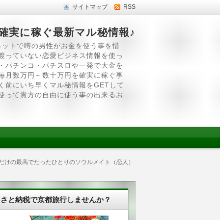
サイトマップ
RSS
確実に稼ぐ最新マル秘情報♪
ネットで噂の男性がお金を使う事を惜
渡っていない恋愛ビジネス情報を使っ
・パチンコ・パチスロや一発で大金を
毎月数万円～数十万円を確実に稼ぐ事
く前にいち早くマル秘情報をGETして
使って貴方の自由に使う事の出来るお
ただけの最高でたったひとりのソウルメイト（恋人）
るさと納税で京都旅行しませんか？