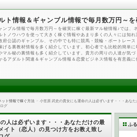
ルト情報＆ギャンブル情報で毎月数万円～を
ャンブル情報で毎月数万円～を確実に稼ぐ最新マル秘情報♪では、
ルトノウハウを使って大きく稼ぐ情報やあまり多くの人々には知れ
政府公認のギャンブル、その中でも特に競馬・競輪・ボートレース
稼げる裏教材情報を多く紹介しています。初心者でも比較的簡単に
やマル秘の裏情報も多く紹介しています。貴方の周りの人達が気づ
かるアダルト関連＆ギャンブル情報＆恋愛ビジネス情報を有意義に
ネット情報で稼ぐ方法
小笠原 武史の貴女にも運命の人は必ずいます・・・あな
ログ
命の人は必ずいます・・・あなただけの最
ふ
メイト（恋人）の見つけ方をお教え致し
ログ