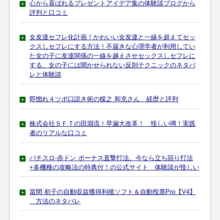
心から喜ばれるプレゼントアイデア集の体験談ブログから
評判と口コミ
女友達セフレ化計画！かわいい女友達と一線を超えてセッ
クスしセフレにする方法！不届きな心理学者が利用してい
た女の子に友達関係の一線を越えさせセックスしセフレに
する、女の子には聞かせられない反則テクニックのネタバ
レと体験談
即惚れ４ツボ口説き術の楳之 和充さん 経歴と評判
株式会社ＳＦＴの田淵流！早漏大改革！ 怪しい噂！実践
者のリアルな口コミ
パチスロ-赤ドン ボーナス直撃打法。今なら立ち回り打法
+多機種の攻略法の特典付！の公式サイト 体験談が怪しい
當間 初子の自動収益獲得利殖ソフト＆自動投票Pro【V4】
方法のネタバレ