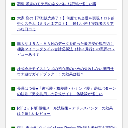
羽鳥 孝志のモテ男のネタバレ！評判と怪しい噂
大家 嶺の【7/31販売終了！】何度でも当選を実現！ロト的
中システム【ミリオネアロト】 怪しい噂！実践者のリア
ルな口コミ
膨大なＪＲＡ－ＶＡＮのデータを使った最強安心馬券術！
極楽マイニングタイム合計必勝法（村中 秀行）の悪評のレ
ビューあり？
株式会社モイスキンズの初心者のための失敗しない澳門サ
ウナ遊びガイドブック！！の効果は嘘？
長澤はつ美■「復活愛・格差愛・セカンド愛」逆転パターン
の法則『男女共用』の公式サイト 体験談が怪しい
[c][セット版]極秘メール洗脳術＋アドレスハンターの効果
は？厳しいレビュー
森川 圭のラブレシピ ~Love Recipe 30~購入者が言う実際の