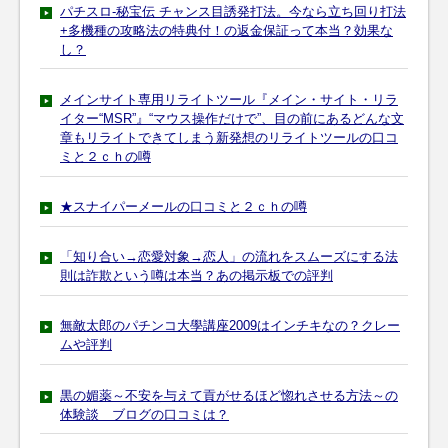
パチスロ-秘宝伝 チャンス目誘発打法。今なら立ち回り打法
+多機種の攻略法の特典付！の返金保証って本当？効果な
し？
メインサイト専用リライトツール『メイン・サイト・リラ
イター“MSR”』“マウス操作だけで”、目の前にあるどんな文
章もリライトできてしまう新発想のリライトツールの口コ
ミと２ｃｈの噂
★スナイパーメールの口コミと２ｃｈの噂
「知り合い→恋愛対象→恋人」の流れをスムーズにする法
則は詐欺という噂は本当？あの掲示板での評判
無敵太郎のパチンコ大學講座2009はインチキなの？クレー
ムや評判
黒の媚薬～不安を与えて貢がせるほど惚れさせる方法～の
体験談 ブログの口コミは？