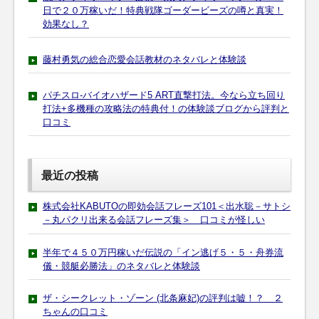
日で２０万稼いだ！特典戦隊ゴーダービーズの噂と真実！
効果なし？
藤村勇気の総合恋愛会話教材のネタバレと体験談
パチスロ-バイオハザード5 ART直撃打法。今なら立ち回り
打法+多機種の攻略法の特典付！の体験談ブログから評判と
口コミ
最近の投稿
株式会社KABUTOの即効会話フレーズ101＜出水聡－サトシ
－丸パクリ出来る会話フレーズ集＞ 口コミが怪しい
半年で４５０万円稼いだ伝説の「イン逃げ５・５・舟券流
儀・競艇必勝法」のネタバレと体験談
ザ・シークレット・ゾーン (北条麻妃)の評判は嘘！？ ２
ちゃんの口コミ