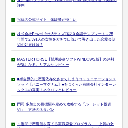
評判
祝福の公式サイト 体験談が怪しい
株式会社ProveLifeの3ディズ口説き会話テンプレート～25
年間で2,391人の女性をガチで口説いて導き出した恋愛会話
術の効果は嘘？
MASTER HORSE【競馬終身ソフトWINDOWS版】の評判
が気になる。リアルなレビュー
■半自動的に恋愛依存化させてしまうコミュニケーションメ
ソッド【ハニーマグナム】■をつくった有限会社インターレ
ックスの真実！ネタバレとレビュー
門司 多加史の目標額を定めて攻略する「ルーレット投資
術」 方法のネタバレ
１週間で恋愛脳を育てる実戦恋愛プログラム――上質の女