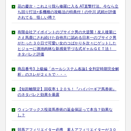
花の慶次・これより我ら修羅に入る AT直撃打法。今なら立
ち回り打法+多機種の攻略法の特典付！の中川 武頼が評価
されてる 怪しい噂？
有限会社アイポイントのブサイク男の大逆襲！友人後輩に
さえ馬鹿にされ続けた自他共に認める日本一のブサイク男
がたった３０日で可愛い女のコばかりを次々にゲットした
ヒジョーに酒池肉林な新感覚芋づる式ギャルＧＥＴ法！
ネタバレと評価
商品番号3.上級編「ホールシステム各論1 全判定時期完全解
析」のスレが２ｃｈで・・・
【短距離限定】回収率１２０％！『ハイパーギア馬券術』
のネタバレと効果を暴露
ウィンマックス投資馬券術の返金保証って本当？効果な
し？
競馬アフィリエイター必携 素人アフィリエイターが３０