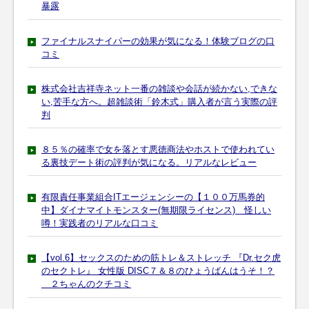
暴露
ファイナルスナイパーの効果が気になる！体験ブログの口
コミ
株式会社吉祥寺ネット一番の雑談や会話が続かない,できな
い,苦手な方へ。超雑談術「鈴木式」購入者が言う実際の評
判
８５％の確率で女を落とす悪徳商法やホストで使われてい
る裏技デート術の評判が気になる。リアルなレビュー
有限責任事業組合ITエージェンシーの【１００万馬券的
中】ダイナマイトモンスター(無期限ライセンス) 怪しい
噂！実践者のリアルな口コミ
【vol.6】セックスのための筋トレ＆ストレッチ 『Dr.セク虎
のセクトレ』 女性版 DISC７＆８のひょうばんはうそ！？
２ちゃんのクチコミ