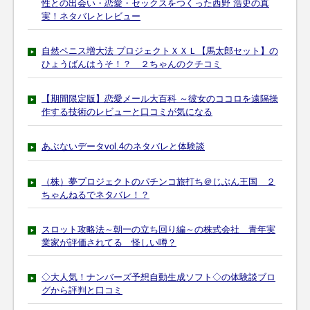
性との出会い・恋愛・セックスをつくった西野 浩史の真
実！ネタバレとレビュー
自然ペニス増大法 プロジェクトＸＸＬ【馬太郎セット】の
ひょうばんはうそ！？ ２ちゃんのクチコミ
【期間限定版】恋愛メール大百科 ～彼女のココロを遠隔操
作する技術のレビューと口コミが気になる
あぶないデータvol.4のネタバレと体験談
（株）夢プロジェクトのパチンコ旅打ち＠じぶん王国 ２
ちゃんねるでネタバレ！？
スロット攻略法～朝一の立ち回り編～の株式会社 青年実
業家が評価されてる 怪しい噂？
◇大人気！ナンバーズ予想自動生成ソフト◇の体験談ブロ
グから評判と口コミ