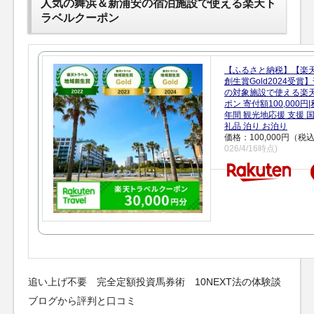
人気の舞浜＆新浦安の宿泊施設で使える楽天ト
ラベルクーポン
【ふるさと納税】【楽
創生賞Gold2024受
の対象施設で使える楽
ポン 寄付額100,000
年間 観光地応援 支援 
礼品 泊り お泊り
価格：100,000円（税
026/4/16時点)
追い上げ不要 完全定額投資馬券術 10NEXT法の体験談
ブログから評判と口コミ