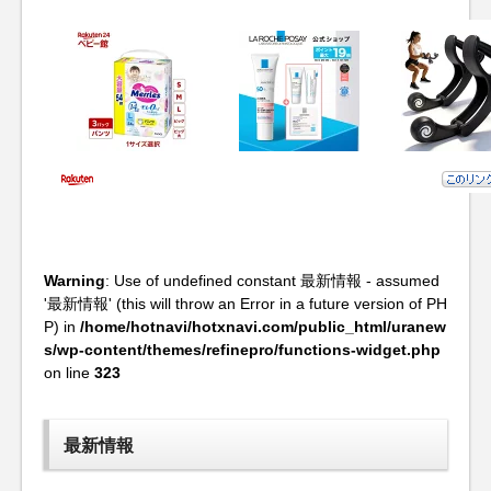
Warning
: Use of undefined constant 最新情報 - assumed
'最新情報' (this will throw an Error in a future version of PH
P) in
/home/hotnavi/hotxnavi.com/public_html/uranew
s/wp-content/themes/refinepro/functions-widget.php
on line
323
最新情報