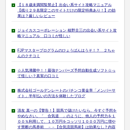
【１８歳未満閲覧禁止】出会い系サイト攻略マニュアル
【残り２９名限定このサイトだけの限定特典あり！】の効
果は？厳しいレビュー
ジョイカスコーポレーション 植野圭三の出会い系サイト攻
略マニュアル 口コミが怪しい
FJPマスタープログラムのひょうばんはうそ！？ ２ちゃ
んのクチコミ
☆人気沸騰中！！最強ナンバーズ予想自動生成ソフト☆っ
て怪しい？真実の口コミ
株式会社ゴールデンレートのパチンコ黄金率「メンバーサ
イト」半年払いの方法を体験したブログ
清友 真一の【警告！】競馬で儲けたいなら、今すぐ予想を
やめなさい。「 合気道 」のように、他人の予想力を１
００％利用して、１０万円をコッソリ１０００万円に増や
す禁断の馬券術 －－【合気流競馬術】は効果なし？内容