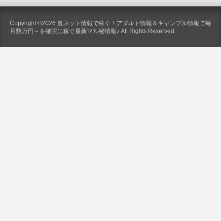
Copyright ©2026 裏ネット情報で稼ぐ！アダルト情報＆ギャンブル情報で毎
月数万円～を確実に稼ぐ最新マル秘情報♪ All Rights Reserved.