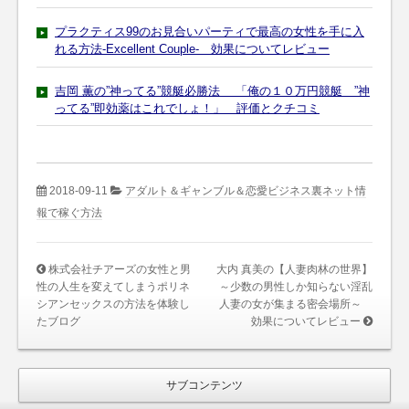
プラクティス99のお見合いパーティで最高の女性を手に入
れる方法-Excellent Couple- 効果についてレビュー
吉岡 薫の”神ってる”競艇必勝法 「俺の１０万円競艇 ”神
ってる”即効薬はこれでしょ！」 評価とクチコミ
2018-09-11
アダルト＆ギャンブル＆恋愛ビジネス裏ネット情
報で稼ぐ方法
株式会社チアーズの女性と男
大内 真美の【人妻肉林の世界】
性の人生を変えてしまうポリネ
～少数の男性しか知らない淫乱
シアンセックスの方法を体験し
人妻の女が集まる密会場所～
たブログ
効果についてレビュー
サブコンテンツ