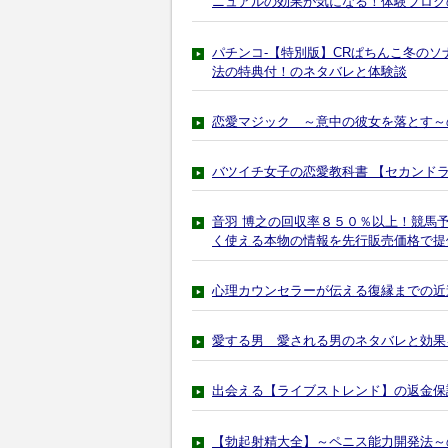
ニュアルの効果が気になる！体験ブログ
パチンコ-【特別版】CRぱちんこ冬のソ
法の特典付！のネタバレと体験談
恋愛マジック ～意中の彼女を落とす～
バツイチ女子の恋愛教科書 【セカンド
音羽 博之の回収率８５０％以上！競馬
く使える本物の情報を先行販売価格で提
心理カウンセラーが伝える復縁までの近
愛する男 愛される男のネタバレと効果
出会える【ライブストレンド】の返金保
【勃起射精大全】～ペニス能力開発法～