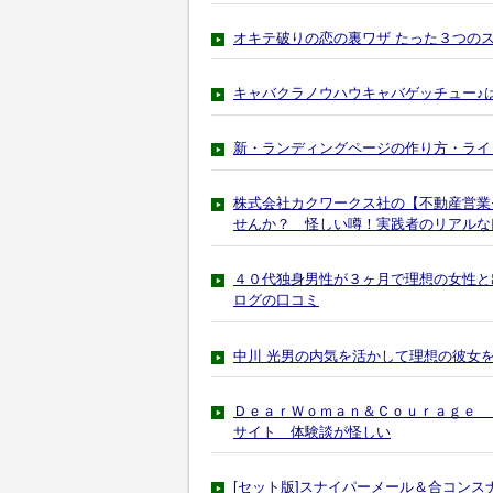
オキテ破りの恋の裏ワザ たった３つの
キャバクラノウハウキャバゲッチュー♪
新・ランディングページの作り方・ライ
株式会社カクワークス社の【不動産営業
せんか？ 怪しい噂！実践者のリアルな
４０代独身男性が３ヶ月で理想の女性と
ログの口コミ
中川 光男の内気を活かして理想の彼女
ＤｅａｒＷｏｍａｎ＆Ｃｏｕｒａｇｅ 
サイト 体験談が怪しい
[セット版]スナイパーメール＆合コン