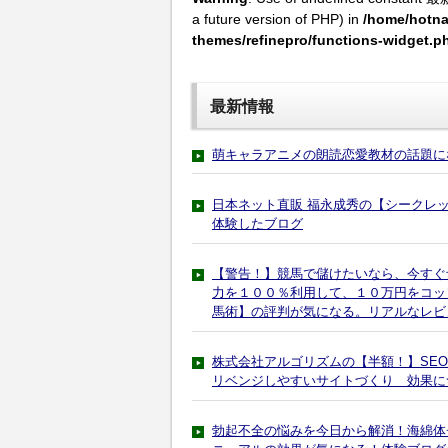
a future version of PHP) in
/home/hotna
themes/refinepro/functions-widget.p
最新情報
萌キャラアニメの朗読恋愛教材の話題に
日本ネット直販 福永成秀の【シークレ
体験したブログ
【警告！】競馬で儲けたいなら、今すぐ
力を１００％利用して、１０万円をコッ
馬術】の評判が気になる。リアルなレビ
株式会社アルゴリズムの【半額！】SE
リベンジしやすいサイトづくり 効果に
勃起不全の悩みを今日から解消！海綿体