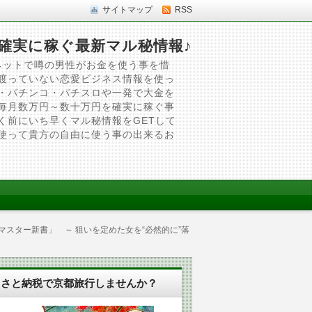
サイトマップ
RSS
確実に稼ぐ最新マル秘情報♪
ネットで噂の男性がお金を使う事を惜
渡っていない恋愛ビジネス情報を使っ
・パチンコ・パチスロや一発で大金を
毎月数万円～数十万円を確実に稼ぐ事
く前にいち早くマル秘情報をGETして
使って貴方の自由に使う事の出来るお
スター新書」 ～ 狙いを定めた女を“必然的に”落
るさと納税で京都旅行しませんか？