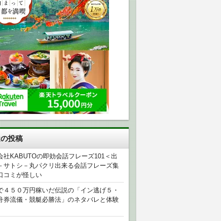
近の投稿
会社KABUTOの即効会話フレーズ101＜出
－サトシ－丸パクリ出来る会話フレーズ集
口コミが怪しい
で４５０万円稼いだ伝説の「イン逃げ５・
舟券流儀・競艇必勝法」のネタバレと体験