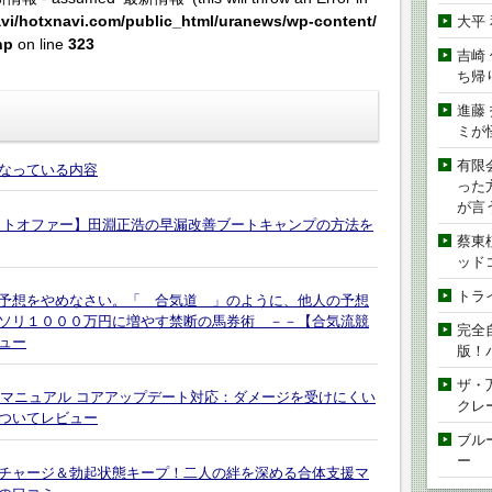
vi/hotxnavi.com/public_html/uranews/wp-content/
大平
hp
on line
323
吉崎
ち帰
進藤
ミが
有限
なっている内容
った
が言
ットオファー】田淵正浩の早漏改善ブートキャンプの方法を
蔡東
ッド
トラ
予想をやめなさい。「 合気道 」のように、他人の予想
ソリ１０００万円に増やす禁断の馬券術 －－【合気流競
完全
ュー
版！
ザ・
Oマニュアル コアアップデート対応：ダメージを受けにくい
クレ
ついてレビュー
ブル
ー
チャージ＆勃起状態キープ！二人の絆を深める合体支援マ