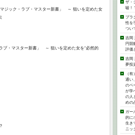
ザ・
嘘！
「マジック・ラブ・マスター新書」 ～ 狙いを定めた女
ミ
プラ
性を手
つい
吉岡
円競
ラブ・マスター新書」 ～ 狙いを定めた女を“必然的
評価
吉岡
夢投
（有
通い
のペ
が学
の人
めの
ガー
的に
生き
？
ニッ