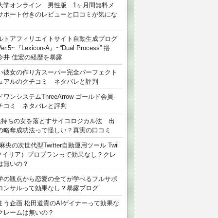
大学オンライン 男性版 1ヶ月間無料メ
サポート付きのレビューと口コミが気にな
ルトアフィリエイトサイト自動生成プログ
r.5~『Lexicon-A』~“Dual Process” 搭
今井 佳宏の経歴を暴露
い彼女の作り方スーパー完全パーフェクト
ュアルのクチコミ ネタバレと評判
ワンシステムThreeArrow-ゴールド会員-
チコミ ネタバレと評判
氏持ちの女を落とすサイコロジカル法 出
の略奪成功法って怪しい？真実の口コミ
麻央の次世代型Twitter自動運用ツール Twil
（ツイリア）プロプランって効果なし？クレ
は無いの？
学の観点から恋愛の全てが学べるフルサポ
コンサルって効果なし？暴露ブログ
まう企画 松田道貴のAIゲイナーって効果な
クレームは無いの？