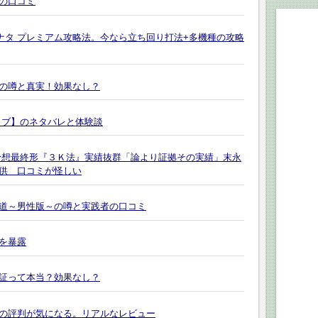
の口コミ
ナタ プレミアム攻略法。今なら立ち回り打法+多機種の攻略
の噂と真実！効果なし？
ラブ】のネタバレと体験談
予想最終形『３Ｋ法』実績抜群「論より証拠その実績」末永
供 口コミが怪しい
道～男性版～の噂と実践者の口コミ
を暴露
証って本当？効果なし？
の評判が気になる。リアルなレビュー