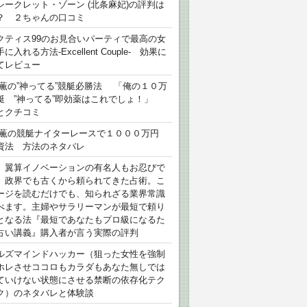
シークレット・ゾーン (北条麻妃)の評判は
？ ２ちゃんの口コミ
クティス99のお見合いパーティで最高の女
に入れる方法-Excellent Couple- 効果に
てレビュー
 薫の”神ってる”競艇必勝法 「俺の１０万
艇 ”神ってる”即効薬はこれでしょ！」
とクチコミ
 薫の競艇ナイターレースで１０００万円
資法 方法のネタバレ
）翼算イノベーションの有名人もお忍びで
、政界でも古くから頼られてきた占術。こ
ージを読むだけでも、知られざる業界常識
べます。主婦やサラリーマンが最短で頼り
となる法『最短であなたもプロ級になるた
占い講義』購入者が言う実際の評判
ルズマインドハッカー（狙った女性を強制
ホレさせココロもカラダもあなた無しでは
ていけない状態にさせる禁断の依存化テク
ク）のネタバレと体験談