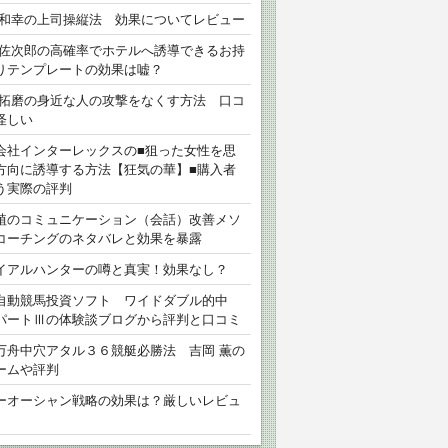
 和幸の上司操縦法 効果についてレビュー
 佐次郎の高確率でホテルへ誘導できるお持
りテンプレートの効果は嘘？
 拓磨の身近な人の攻撃をなくす方法 口コ
怪しい
会社インターレックスの■狙った女性を思
方向に誘導する方法【狂気の華】■購入者
う実際の評判
植のコミュニケーション（会話）改善メソ
コーチングのネタバレと効果を暴露
イアルハンターの噂と真実！効果なし？
自動競馬投資ソフト ワイドダブル的中
パートⅢの体験談ブログから評判と口コミ
万舟中穴アタル３６競艇必勝法 吉岡 薫の
ームや評判
ーオーシャン戦略の効果は？厳しいレビュ