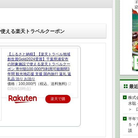
で使える楽天トラベルクーポン
【ふるさと納税】【楽天トラベル地域
創生賞Gold2024受賞】千葉県浦安市
の対象施設で使える楽天トラベルクー
ポン 寄付額100,000円|利用可能期間3
年間 観光地応援 支援 国内旅行 返礼 返
礼品 泊り お泊り
価格：100,000円（税込、送料無料)
(2
最
026/4/16時点)
株式
楽天で購
水聡
入
＞ 
半年
５・
談