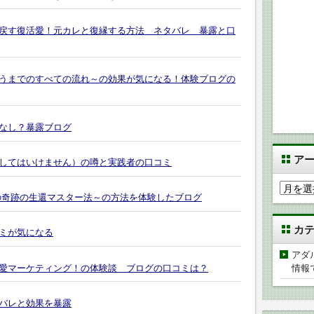
戻す復活愛！元カレと復縁する方法 ネタバレ 暴露と口
うまでのすべての流れ～の効果が気になる！体験ブログの
なし？暴露ブログ
ア
してはいけません）の噂と実践者の口コミ
ア
の奇跡の生還マスター法～の方法を体験したブログ
ー
カ
カ
イ
ミが気になる
ブ
アダ
愛マーケティング！の体験談 ブログの口コミは？
情報
バレと効果を暴露