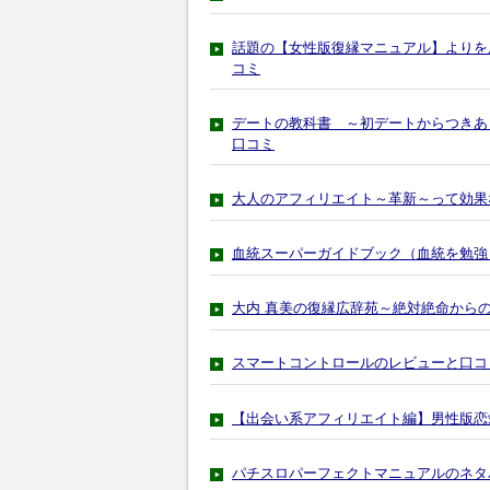
話題の【女性版復縁マニュアル】よりを
コミ
デートの教科書 ～初デートからつきあ
口コミ
大人のアフィリエイト～革新～って効果
血統スーパーガイドブック（血統を勉強
大内 真美の復縁広辞苑～絶対絶命から
スマートコントロールのレビューと口コ
【出会い系アフィリエイト編】男性版恋
パチスロパーフェクトマニュアルのネタ