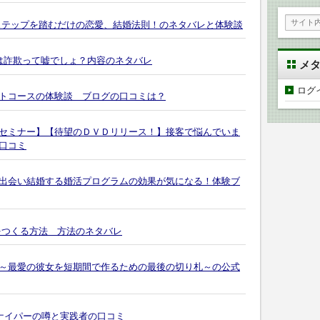
ステップを踏むだけの恋愛、結婚法則！のネタバレと体験談
は詐欺って嘘でしょ？内容のネタバレ
メ
ログ
トコースの体験談 ブログの口コミは？
セミナー】【待望のＤＶＤリリース！】接客で悩んでいま
口コミ
出会い結婚する婚活プログラムの効果が気になる！体験ブ
をつくる方法 方法のネタバレ
～最愛の彼女を短期間で作るための最後の切り札～の公式
スナイパーの噂と実践者の口コミ