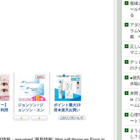
復縁
ール
る
アダ
ラムVe
載 
正し
マニ
デッド
のク
●彼
水聡
本間 
ia
ーム
心理
ート
まう
し？
新情報 - assumed '最新情報' (this will throw an Error in