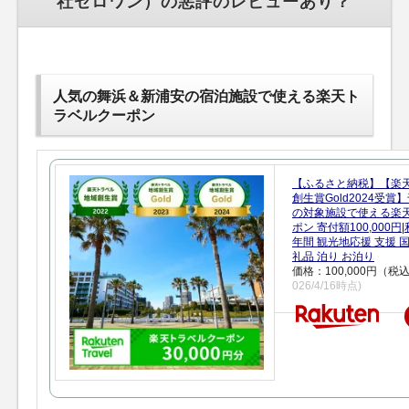
社ゼロワン）の悪評のレビューあり？
人気の舞浜＆新浦安の宿泊施設で使える楽天ト
ラベルクーポン
【ふるさと納税】【楽
創生賞Gold2024受
の対象施設で使える楽
ポン 寄付額100,000
年間 観光地応援 支援 
礼品 泊り お泊り
価格：100,000円（税
026/4/16時点)