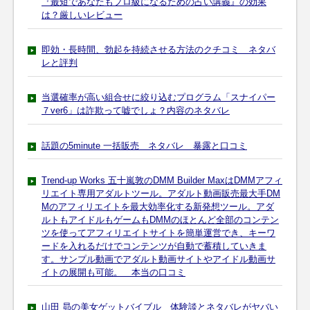
『最短であなたもプロ級になるための占い講義』の効果
は？厳しいレビュー
即効・長時間、勃起を持続させる方法のクチコミ ネタバ
レと評判
当選確率が高い組合せに絞り込むプログラム「スナイパー
７ver6」は詐欺って嘘でしょ？内容のネタバレ
話題の5minute 一括販売 ネタバレ 暴露と口コミ
Trend-up Works 五十嵐敦のDMM Builder MaxはDMMアフィ
リエイト専用アダルトツール。アダルト動画販売最大手DM
Mのアフィリエイトを最大効率化する新発想ツール。アダ
ルトもアイドルもゲームもDMMのほとんど全部のコンテン
ツを使ってアフィリエイトサイトを簡単運営でき、キーワ
ードを入れるだけでコンテンツが自動で蓄積していきま
す。サンプル動画でアダルト動画サイトやアイドル動画サ
イトの展開も可能。 本当の口コミ
山田 昴の美女ゲットバイブル 体験談とネタバレがヤバい