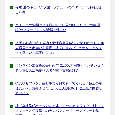
寺尾 進のキュバクラ嬢ゲッチュー♪のネタバレ！評判と怪
しい噂
パチンコの強制アタリ台をすぐに見つける！“かぐや姫理
論”の公式サイト 体験談が怪しい
恋愛初心者が続々成功！女性店員攻略法＜出水聡-サトシ-美
人店員との出会いを量産し彼女にするプロのテクニック＞
って怪しい？真実の口コミ
オンライン出版株式会社の年収1,000万円稼ぐ！パチンコで
勝つ黄金の17法則購入者が言う実際の評判
彼女やセフレを、望む事なら何でもしてくれる「極上の奉
仕女」へと変身させた【かんたん調教術】改正版の内容が
ネタバレ
株式会社R&Gのナンパの台本〈３つのキャラクター別〉 ～
オファーと切り返しのナンパフレーズ・テンプレート集