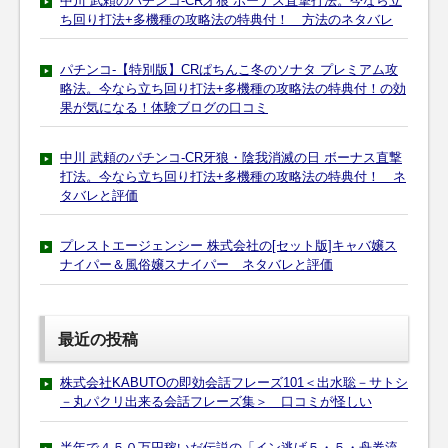
中川 武頼のパチンコ-CR牙狼 ボーナス直撃打法。今なら立
ち回り打法+多機種の攻略法の特典付！ 方法のネタバレ
パチンコ-【特別版】CRぱちんこ冬のソナタ プレミアム攻
略法。今なら立ち回り打法+多機種の攻略法の特典付！の効
果が気になる！体験ブログの口コミ
中川 武頼のパチンコ-CR牙狼・陰我消滅の日 ボーナス直撃
打法。今なら立ち回り打法+多機種の攻略法の特典付！ ネ
タバレと評価
プレストエージェンシー 株式会社の[セット版]キャバ嬢ス
ナイパー＆風俗嬢スナイパー ネタバレと評価
最近の投稿
株式会社KABUTOの即効会話フレーズ101＜出水聡－サトシ
－丸パクリ出来る会話フレーズ集＞ 口コミが怪しい
半年で４５０万円稼いだ伝説の「イン逃げ５・５・舟券流