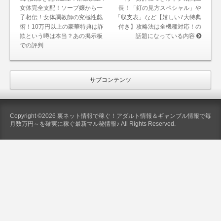
女体完全支配！ソープ嬢から一
長！「釘の見方スペシャル」や
子相伝！女体調教師の究極性戯
「収支表」など【嬉しい7大特典
術！10万円以上の豪華特典は詐
付き】攻略法は全機種対応！の
欺という噂は本当？あの掲示板
話題になっている内容
での評判
サブコンテンツ
Copyright ©2026 裏ネット情報で稼ぐ！アダルト情報＆ギャンブル情報で毎
月数万円～を確実に稼ぐ最新マル秘情報♪ All Rights Reserved.