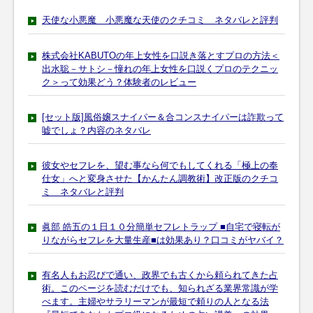
天使な小悪魔 小悪魔な天使のクチコミ ネタバレと評判
株式会社KABUTOの年上女性を口説き落とすプロの方法＜
出水聡－サトシ－憧れの年上女性を口説くプロのテクニッ
ク＞って効果どう？体験者のレビュー
[セット版]風俗嬢スナイパー＆合コンスナイパーは詐欺って
嘘でしょ？内容のネタバレ
彼女やセフレを、望む事なら何でもしてくれる「極上の奉
仕女」へと変身させた【かんたん調教術】改正版のクチコ
ミ ネタバレと評判
眞部 皓五の１日１０分簡単セフレトラップ ■自宅で寝転が
りながらセフレを大量生産■は効果あり？口コミがヤバイ？
有名人もお忍びで通い、政界でも古くから頼られてきた占
術。このページを読むだけでも、知られざる業界常識が学
べます。主婦やサラリーマンが最短で頼りの人となる法