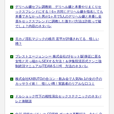
デリヘル嬢セフレ調教術 デリヘル嬢と本番やりまくりセ
ックスフレンドにする！6ヶ月同じデリヘル嬢を指名しても
本番できなかった男が1ヶ月で5人のデリヘル嬢と本番し全
員をセックスフレンドに調教した激ヤバ方法は詐欺って嘘
でしょ？内容のネタバレ
元カノ淫乱マジックの植月 宏平が評価されてる 怪しい
噂？
プレストエージェンシー 株式会社の[セット版]身近に居る
女性と片っ端からSEXする方法！＆伊集院流百式クンニ強
制絶頂マニュアル[TEAM-S.I.H] 方法のネタバレ
株式会社KABUTOの合コン・飲み会で人気No.1の女の子の
カッサライ術！ 怪しい噂！実践者のリアルな口コミ
ドルショック竹下の相性演出セックステクニックのネタバ
レと体験談