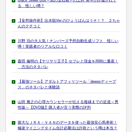
Black Jewel Box～黒の宝石箱～の上村 勇斗が評価されて
る 怪しい噂？
【妄想操作術】出水聡Ver.のひょうばんはうそ！？ ２ちゃ
んのクチコミ
川野 功の大人気！ナンバーズ予想自動生成ソフト 怪しい
噂！実践者のリアルな口コミ
森田 倫明の【ヤリヤリ王子】セフレと現金を同時に量産！
方法のネタバレ
【最強ツール】アダルトアフィリツール「deepsディープ
ス」のネタバレと体験談
山田 雅之の心理カウンセラーが伝える復縁までの近道～男
性版～【DVD版】購入者が言う実際の評判
膨大なＪＲＡ－ＶＡＮのデータを使った最強安心馬券術！
極楽マイニングタイム合計必勝法は詐欺という噂は本当？