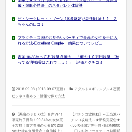
儀・競艇必勝法」のネタバレと体験談
ザ・シークレット・ゾーン (北条麻妃)の評判は嘘！？ ２
ちゃんの口コミ
プラクティス99のお見合いパーティで最高の女性を手に入
れる方法-Excellent Couple- 効果についてレビュー
吉岡 薫の”神ってる”競艇必勝法 「俺の１０万円競艇 ”神
ってる”即効薬はこれでしょ！」 評価とクチコミ
2018-09-08
（2018-09-07更新）
アダルト＆ギャンブル＆恋愛
ビジネス裏ネット情報で稼ぐ方法
【悪魔のＳＥＸ技】音声Ver！
【パチンコ波振動】～正当派パ
販売終了目前！99.84%の女体完
チンコ攻略法～★新発売記念★
全攻略！貴方専用の女蓄&穴奴隷
＜50名様限定先行特別価格9800
&肉奴隷を無限量産！麻薬以上！
円＞好評につきオトク期間延