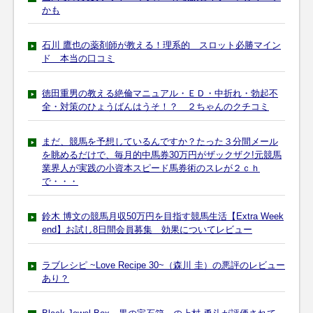
かも
石川 鷹也の薬剤師が教える！理系的 スロット必勝マイン
ド 本当の口コミ
徳田重男の教える絶倫マニュアル・ＥＤ・中折れ・勃起不
全・対策のひょうばんはうそ！？ ２ちゃんのクチコミ
まだ、競馬を予想しているんですか？たった３分間メール
を眺めるだけで、毎月的中馬券30万円がザックザク!元競馬
業界人が実践の小資本スピード馬券術のスレが２ｃｈ
で・・・
鈴木 博文の競馬月収50万円を目指す競馬生活【Extra Week
end】お試し8日間会員募集 効果についてレビュー
ラブレシピ ~Love Recipe 30~（森川 圭）の悪評のレビュー
あり？