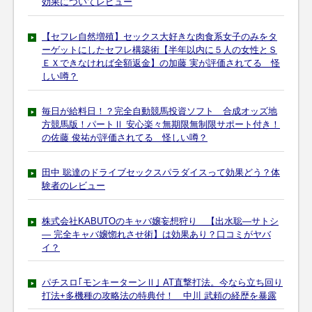
効果についてレビュー
【セフレ自然増殖】セックス大好きな肉食系女子のみをタ
ーゲットにしたセフレ構築術【半年以内に５人の女性とＳ
ＥＸできなければ全額返金】の加藤 実が評価されてる 怪
しい噂？
毎日が給料日！？完全自動競馬投資ソフト 合成オッズ地
方競馬版！パートⅡ 安心楽々無期限無制限サポート付き！
の佐藤 俊祐が評価されてる 怪しい噂？
田中 聡達のドライブセックスパラダイスって効果どう？体
験者のレビュー
株式会社KABUTOのキャバ嬢妄想狩り 【出水聡―サトシ
― 完全キャバ嬢惚れさせ術】は効果あり？口コミがヤバ
イ？
パチスロ｢モンキーターンⅡ｣ AT直撃打法。今なら立ち回り
打法+多機種の攻略法の特典付！ 中川 武頼の経歴を暴露