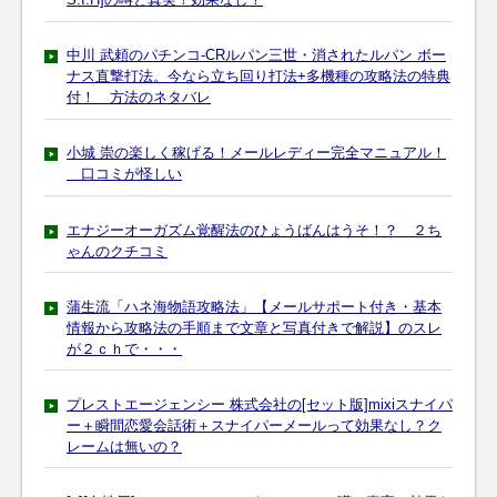
中川 武頼のパチンコ-CRルパン三世・消されたルパン ボー
ナス直撃打法。今なら立ち回り打法+多機種の攻略法の特典
付！ 方法のネタバレ
小城 崇の楽しく稼げる！メールレディー完全マニュアル！
口コミが怪しい
エナジーオーガズム覚醒法のひょうばんはうそ！？ ２ち
ゃんのクチコミ
蒲生流「ハネ海物語攻略法」【メールサポート付き・基本
情報から攻略法の手順まで文章と写真付きで解説】のスレ
が２ｃｈで・・・
プレストエージェンシー 株式会社の[セット版]mixiスナイパ
ー＋瞬間恋愛会話術＋スナイパーメールって効果なし？ク
レームは無いの？