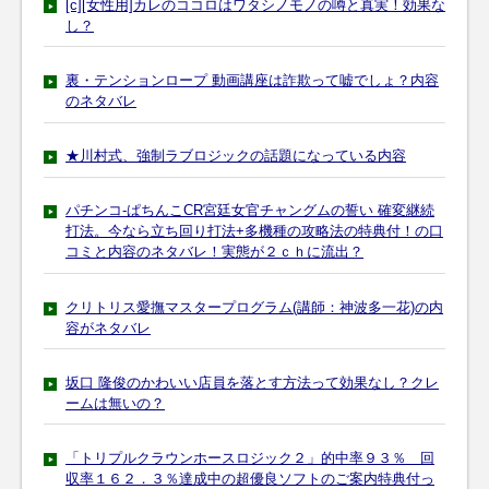
[c][女性用]カレのココロはワタシノモノの噂と真実！効果な
し？
裏・テンションロープ 動画講座は詐欺って嘘でしょ？内容
のネタバレ
★川村式、強制ラブロジックの話題になっている内容
パチンコ-ぱちんこCR宮廷女官チャングムの誓い 確変継続
打法。今なら立ち回り打法+多機種の攻略法の特典付！の口
コミと内容のネタバレ！実態が２ｃｈに流出？
クリトリス愛撫マスタープログラム(講師：神波多一花)の内
容がネタバレ
坂口 隆俊のかわいい店員を落とす方法って効果なし？クレ
ームは無いの？
「トリプルクラウンホースロジック２」的中率９３％ 回
収率１６２．３％達成中の超優良ソフトのご案内特典付っ