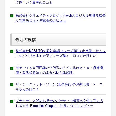
て怪しい？真実の口コミ
株式会社クリエイティブロジックwebのロジカル馬券攻略塾
って効果どう？体験者のレビュー
最近の投稿
株式会社KABUTOの即効会話フレーズ101＜出水聡－サトシ
－丸パクリ出来る会話フレーズ集＞ 口コミが怪しい
半年で４５０万円稼いだ伝説の「イン逃げ５・５・舟券流
儀・競艇必勝法」のネタバレと体験談
ザ・シークレット・ゾーン (北条麻妃)の評判は嘘！？ ２
ちゃんの口コミ
プラクティス99のお見合いパーティで最高の女性を手に入
れる方法-Excellent Couple- 効果についてレビュー