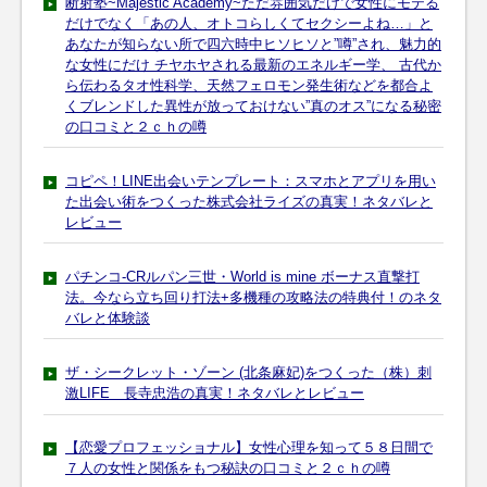
断射塾~Majestic Academy~ただ雰囲気だけで女性にモテる
だけでなく「あの人、オトコらしくてセクシーよね…」と
あなたが知らない所で四六時中ヒソヒソと”噂”され、魅力的
な女性にだけ チヤホヤされる最新のエネルギー学、 古代か
ら伝わるタオ性科学、天然フェロモン発生術などを都合よ
くブレンドした異性が放っておけない”真のオス”になる秘密
の口コミと２ｃｈの噂
コピペ！LINE出会いテンプレート：スマホとアプリを用い
た出会い術をつくった株式会社ライズの真実！ネタバレと
レビュー
パチンコ-CRルパン三世・World is mine ボーナス直撃打
法。今なら立ち回り打法+多機種の攻略法の特典付！のネタ
バレと体験談
ザ・シークレット・ゾーン (北条麻妃)をつくった（株）刺
激LIFE 長寺忠浩の真実！ネタバレとレビュー
【恋愛プロフェッショナル】女性心理を知って５８日間で
７人の女性と関係をもつ秘訣の口コミと２ｃｈの噂