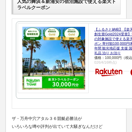
人気の舞浜＆新浦安の宿泊施設で使える楽天ト
ラベルクーポン
【ふるさと納税】【楽
創生賞Gold2024受
の対象施設で使える楽
ポン 寄付額100,000
年間 観光地応援 支援 
礼品 泊り お泊り
価格：100,000円（税
026/4/16時点)
ザ・万舟中穴アタル３６競艇必勝法が
いろいろな噂や評判が出ていて大騒ぎなんだけど