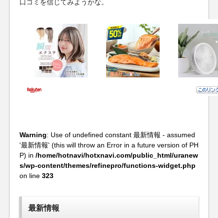
口コミを信じてみようかな。
Warning
: Use of undefined constant 最新情報 - assumed
'最新情報' (this will throw an Error in a future version of PH
P) in
/home/hotnavi/hotxnavi.com/public_html/uranew
s/wp-content/themes/refinepro/functions-widget.php
on line
323
最新情報