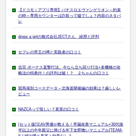
【ドコモｉアプリ専用】パチスロエヴァンゲリオン～約束
の時～専用カウンターは詐欺って嘘でしょ？内容のネタバ
レ
drops a girlの株式会社JECTさん 経歴と評判
セフレの帝王の噂と実践者の口コミ
吉宗 ボーナス直撃打法。今なら立ち回り打法+多機種の攻
略法の特典付！の評判は嘘！？ ２ちゃんの口コミ
競馬場別コースデータ～北海道開催編の効果は？厳しいレ
ビュー
NAZCAって怪しい？真実の口コミ
[セット版]元AV男優が教える！早漏改善マニュアル+30代後
半以上の中年親父に捧げる年下女即喰いマニュアル[TEAM-
S.I.H]の噂と真実！効果なし？