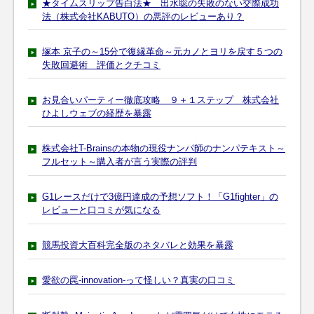
★タイムスリップ告白法★ 出水聡の失敗のない交際成功
法（株式会社KABUTO）の悪評のレビューあり？
塚本 京子の～15分で復縁革命～元カノとヨリを戻す５つの
失敗回避術 評価とクチコミ
お見合いパーティー徹底攻略 ９＋１ステップ 株式会社
ひよしウェブの経歴を暴露
株式会社T-Brainsの本物の現役ナンパ師のナンパテキスト～
フルセット～購入者が言う実際の評判
G1レースだけで3億円達成の予想ソフト！「G1fighter」の
レビューと口コミが気になる
競馬投資大百科完全版のネタバレと効果を暴露
愛欲の罠-innovation-って怪しい？真実の口コミ