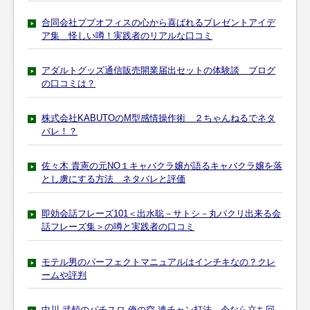
合同会社ププオフィスの心から喜ばれるプレゼントアイデ
ア集 怪しい噂！実践者のリアルな口コミ
アダルトグッズ通信販売開業届出セットの体験談 ブログ
の口コミは？
株式会社KABUTOのM型感情操作術 ２ちゃんねるでネタ
バレ！？
佐々木 貴憲の元NO１キャバクラ嬢が語るキャバクラ嬢を落
とし虜にする方法 ネタバレと評価
即効会話フレーズ101＜出水聡－サトシ－丸パクリ出来る会
話フレーズ集＞の噂と実践者の口コミ
モテル男のパーフェクトマニュアルはインチキなの？クレ
ームや評判
中川 武頼のパチスロ-俺の空 連チャン打法。今なら立ち回