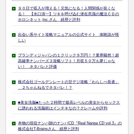
９０日で収入が増える！元気になる！人間関係が良くな
る！ 【水口清一】ツキを呼び込む潜在意識の魔法ＣＤの
ホロンネット,Inc.さん 経歴と評判
出会い系サイト攻略マニュアルの公式サイト 体験談が怪
しい
ブランディジャパンの１クリック９万円！？業界騒然！超
高確率ナンバーズ３攻略ソフト！月収５０万も夢じゃな
い！ ネタバレと評価
株式会社ゴールデンレートの甘デジ攻略「わらしべ長者」
２ちゃんねるでネタバレ！？
■美女洗脳■たった２時間で最高レベルの美女からセックス
に誘われる洗脳術はインチキなの？クレームや評判
本物の現役ナンパ師のナンパCD『Real Nanpa CD vol.3』の
株式会社T-Brainsさん 経歴と評判