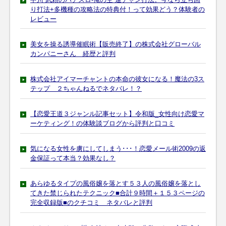
り打法+多機種の攻略法の特典付！って効果どう？体験者の
レビュー
美女を操る誘導催眠術【販売終了】の株式会社グローバル
カンパニーさん 経歴と評判
株式会社アイマーチャントの本命の彼女になる！魔法の3ス
テップ ２ちゃんねるでネタバレ！？
【恋愛王道３ジャンル記事セット】令和版_女性向け恋愛マ
ーケティング！の体験談ブログから評判と口コミ
気になる女性を虜にしてしまう･･･！恋愛メール術2009の返
金保証って本当？効果なし？
あらゆるタイプの風俗嬢を落とす５３人の風俗嬢を落とし
てきた禁じられたテクニック■合計９時間＋１５３ページの
完全収録版■のクチコミ ネタバレと評判