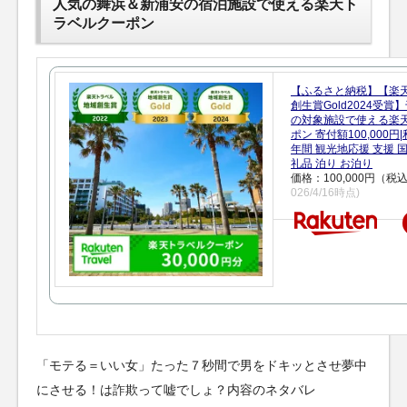
人気の舞浜＆新浦安の宿泊施設で使える楽天ト
ラベルクーポン
【ふるさと納税】【楽
創生賞Gold2024受
の対象施設で使える楽
ポン 寄付額100,000
年間 観光地応援 支援 
礼品 泊り お泊り
価格：100,000円（税
026/4/16時点)
「モテる＝いい女」たった７秒間で男をドキッとさせ夢中
にさせる！は詐欺って嘘でしょ？内容のネタバレ