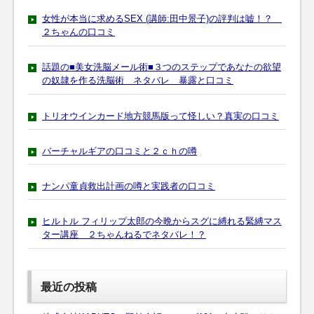
女性が本当に求めるSEX (講師:田中景子)の評判は嘘！？
２ちゃんの口コミ
話題の■美女洗脳メール術■３つのステップであなたの欲望
の奴隷を作る洗脳術 ネタバレ 暴露と口コミ
トリオウインカード地方競馬版って怪しい？真実の口コミ
バーチャルギアの口コミと２ｃｈの噂
ナンパ童貞救出計画の噂と実践者の口コミ
ヒルトル フィリップ太郎の今晩からスグに縛れる緊縛マス
ター講座 ２ちゃんねるでネタバレ！？
最近の投稿