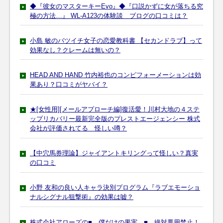
◆『彼女のマスターキーEvo』◆『口説かずに女が落ちる究
極の方法…』 WL-A123の体験談 ブログの口コミは？
小島 敏のバツイチ女子の恋愛教科書 【セカンドラブ】って
効果なし？クレームは無いの？
HEAD AND HAND 竹内裕也のコンピフォーメーションは効
果あり？口コミがヤバイ？
★[女性用][メールアプローチ編]復活愛！川村大地の４ステ
ップリカバリー最新完全版のプレストエージェンシー 株式
会社が評価されてる 怪しい噂？
【中穴馬券理論】ジャイアントキリングって怪しい？真実
の口コミ
小野 友和の良い人キャラ決別プログラム『ラブエモーショ
ナルシグナル狙撃術』の効果は嘘？
株式会社アローズの■ 僕だけの果実 ■ 絶対悪用禁止！