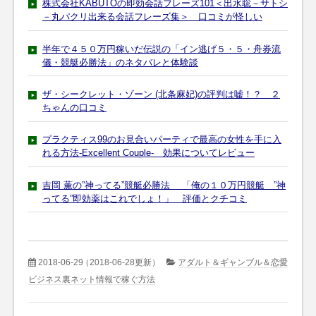
株式会社KABUTOの即効会話フレーズ101＜出水聡－サトシ
－丸パクリ出来る会話フレーズ集＞ 口コミが怪しい
半年で４５０万円稼いだ伝説の「イン逃げ５・５・舟券流
儀・競艇必勝法」のネタバレと体験談
ザ・シークレット・ゾーン (北条麻妃)の評判は嘘！？ ２
ちゃんの口コミ
プラクティス99のお見合いパーティで最高の女性を手に入
れる方法-Excellent Couple- 効果についてレビュー
吉岡 薫の”神ってる”競艇必勝法 「俺の１０万円競艇 ”神
ってる”即効薬はこれでしょ！」 評価とクチコミ
2018-06-29
（2018-06-28更新）
アダルト＆ギャンブル＆恋愛
ビジネス裏ネット情報で稼ぐ方法