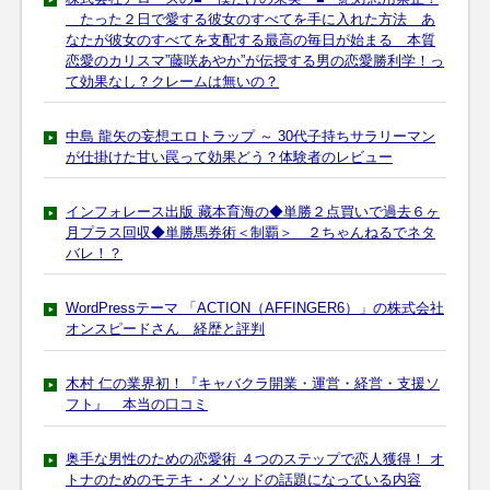
たった２日で愛する彼女のすべてを手に入れた方法 あ
なたが彼女のすべてを支配する最高の毎日が始まる 本質
恋愛のカリスマ”藤咲あやか”が伝授する男の恋愛勝利学！っ
て効果なし？クレームは無いの？
中島 龍矢の妄想エロトラップ ～ 30代子持ちサラリーマン
が仕掛けた甘い罠って効果どう？体験者のレビュー
インフォレース出版 藏本育海の◆単勝２点買いで過去６ヶ
月プラス回収◆単勝馬券術＜制覇＞ ２ちゃんねるでネタ
バレ！？
WordPressテーマ 「ACTION（AFFINGER6）」の株式会社
オンスピードさん 経歴と評判
木村 仁の業界初！『キャバクラ開業・運営・経営・支援ソ
フト』 本当の口コミ
奥手な男性のための恋愛術 ４つのステップで恋人獲得！ オ
トナのためのモテキ・メソッドの話題になっている内容