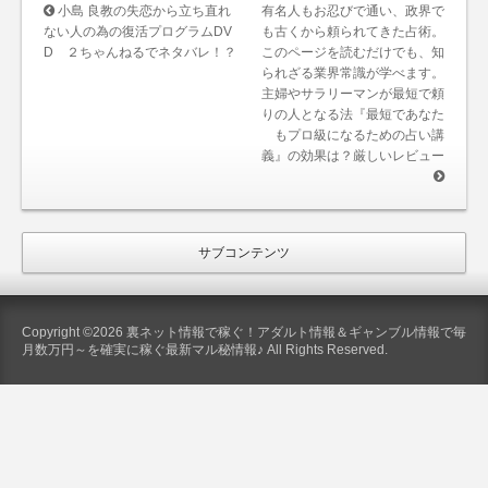
小島 良教の失恋から立ち直れ
有名人もお忍びで通い、政界で
ない人の為の復活プログラムDV
も古くから頼られてきた占術。
D ２ちゃんねるでネタバレ！？
このページを読むだけでも、知
られざる業界常識が学べます。
主婦やサラリーマンが最短で頼
りの人となる法『最短であなた
もプロ級になるための占い講
義』の効果は？厳しいレビュー
サブコンテンツ
Copyright ©2026 裏ネット情報で稼ぐ！アダルト情報＆ギャンブル情報で毎
月数万円～を確実に稼ぐ最新マル秘情報♪ All Rights Reserved.