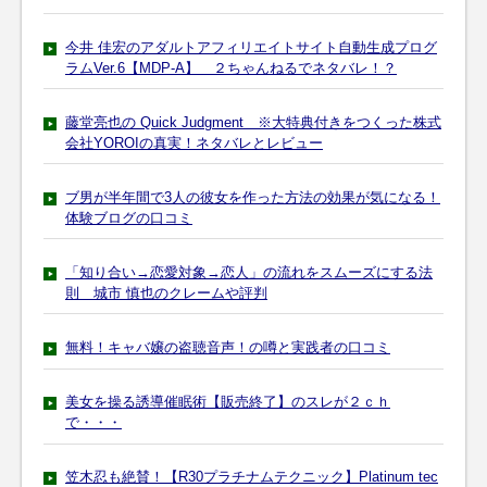
今井 佳宏のアダルトアフィリエイトサイト自動生成プログ
ラムVer.6【MDP-A】 ２ちゃんねるでネタバレ！？
藤堂亮也の Quick Judgment ※大特典付きをつくった株式
会社YOROIの真実！ネタバレとレビュー
ブ男が半年間で3人の彼女を作った方法の効果が気になる！
体験ブログの口コミ
「知り合い→恋愛対象→恋人」の流れをスムーズにする法
則 城市 慎也のクレームや評判
無料！キャバ嬢の盗聴音声！の噂と実践者の口コミ
美女を操る誘導催眠術【販売終了】のスレが２ｃｈ
で・・・
笠木忍も絶賛！【R30プラチナムテクニック】Platinum tec