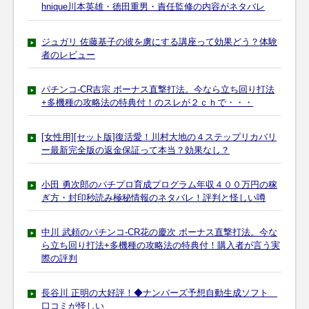
hnique川本英雄・徳田重男・責任監修の内容がネタバレ
ジュガリ 佐藤基子の彼を虜にする講座って効果どう？体験
者のレビュー
パチンコ-CR吉宗 ボーナス直撃打法。今なら立ち回り打法
+多機種の攻略法の特典付！のスレが２ｃｈで・・・
[女性用][セット版]復活愛！川村大地の４ステップリカバリ
ー最新完全版の返金保証って本当？効果なし？
小田 勇次郎のパチプロ育成プログラム年収４００万円の稼
ぎ方・封印秒読み極秘情報のネタバレ！評判と怪しい噂
中川 武頼のパチンコ-CR花の慶次 ボーナス直撃打法。今な
ら立ち回り打法+多機種の攻略法の特典付！購入者が言う実
際の評判
長谷川 正明の大好評！◆ナンバーズ予想自動生成ソフト
口コミが怪しい