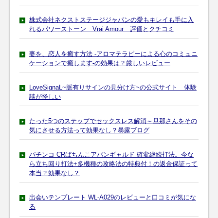
株式会社ネクストステージジャパンの愛もキレイも手に入
れるパワーストーン Vrai Amour 評価とクチコミ
妻を、恋人を癒す方法 -アロマテラピーによる心のコミュニ
ケーションで癒します-の効果は？厳しいレビュー
LoveSignaL~脈有りサインの見分け方~の公式サイト 体験
談が怪しい
たった5つのステップでセックスレス解消～旦那さんをその
気にさせる方法って効果なし？暴露ブログ
パチンコ-CRぱちんこアバンギャルド 確変継続打法。今な
ら立ち回り打法+多機種の攻略法の特典付！の返金保証って
本当？効果なし？
出会いテンプレート WL-A029のレビューと口コミが気にな
る