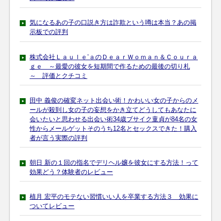
気になるあの子の口説き方は詐欺という噂は本当？あの掲
示板での評判
株式会社Ｌａｕｌｅ’ａのＤｅａｒＷｏｍａｎ＆Ｃｏｕｒａ
ｇｅ ～最愛の彼女を短期間で作るための最後の切り札
～ 評価とクチコミ
田中 義俊の確変ネット出会い術！かわいい女の子からのメ
ールが殺到し女の子の妄想をかき立てどうしてもあなたに
会いたいと思わせる出会い術34歳ブサイク童貞が84名の女
性からメールゲットそのうち12名とセックスできた！購入
者が言う実際の評判
朝日 新の１回の指名でデリヘル嬢を彼女にする方法！って
効果どう？体験者のレビュー
植月 宏平のモテない習慣いい人を卒業する方法３ 効果に
ついてレビュー