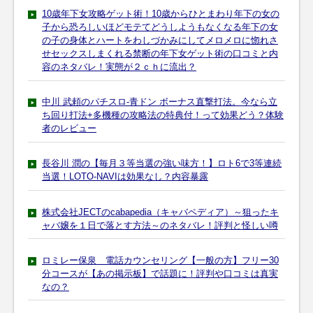
10歳年下女攻略ゲット術！10歳からひとまわり年下の女の
子から恐ろしいほどモテてどうしようもなくなる年下の女
の子の身体とハートをわしづかみにしてメロメロに惚れさ
せセックスしまくれる禁断の年下女ゲット術の口コミと内
容のネタバレ！実態が２ｃｈに流出？
中川 武頼のパチスロ-青ドン ボーナス直撃打法。今なら立
ち回り打法+多機種の攻略法の特典付！って効果どう？体験
者のレビュー
長谷川 潤の【毎月３等当選の強い味方！】ロト6で3等連続
当選！LOTO-NAVIは効果なし？内容暴露
株式会社JECTのcabapedia（キャバペディア）～狙ったキ
ャバ嬢を１日で落とす方法～のネタバレ！評判と怪しい噂
ロミレー保泉 電話カウンセリング【一般の方】フリー30
分コースが【あの掲示板】で話題に！評判や口コミは真実
なの？