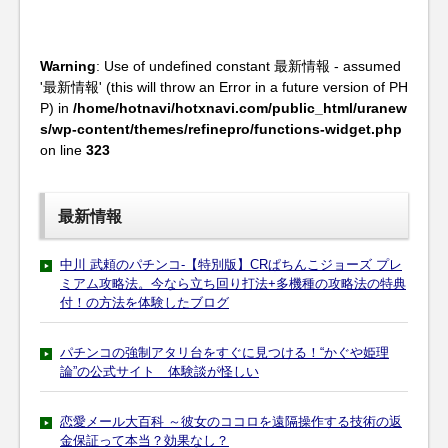
Warning
: Use of undefined constant 最新情報 - assumed
'最新情報' (this will throw an Error in a future version of PH
P) in
/home/hotnavi/hotxnavi.com/public_html/uranew
s/wp-content/themes/refinepro/functions-widget.php
on line
323
最新情報
中川 武頼のパチンコ-【特別版】CRぱちんこジョーズ プレ
ミアム攻略法。今なら立ち回り打法+多機種の攻略法の特典
付！の方法を体験したブログ
パチンコの強制アタリ台をすぐに見つける！“かぐや姫理
論”の公式サイト 体験談が怪しい
恋愛メール大百科 ～彼女のココロを遠隔操作する技術の返
金保証って本当？効果なし？