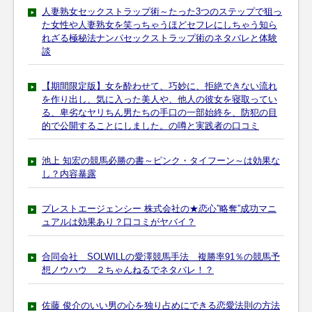
人妻熟女セックストラップ術～たった3つのステップで狙っ
た女性や人妻熟女を笑っちゃうほどセフレにしちゃう知ら
れざる極秘法ナンパセックストラップ術のネタバレと体験
談
【期間限定版】女を酔わせて、巧妙に、拒絶できない流れ
を作り出し、気に入った美人や、他人の彼女を寝取ってい
る、卑劣なヤリちん男たちの手口の一部始終を、防犯の目
的で公開することにしました。の噂と実践者の口コミ
池上 知宏の競馬必勝の書～ピンク・タイフーン～は効果な
し？内容暴露
プレストエージェンシー 株式会社の★恋心”略奪”成功マニ
ュアルは効果あり？口コミがヤバイ？
合同会社 SOLWILLの愛澤競馬手法 複勝率91％の競馬予
想ノウハウ ２ちゃんねるでネタバレ！？
佐藤 俊介のいい男の心を独り占めにできる恋愛法則の方法