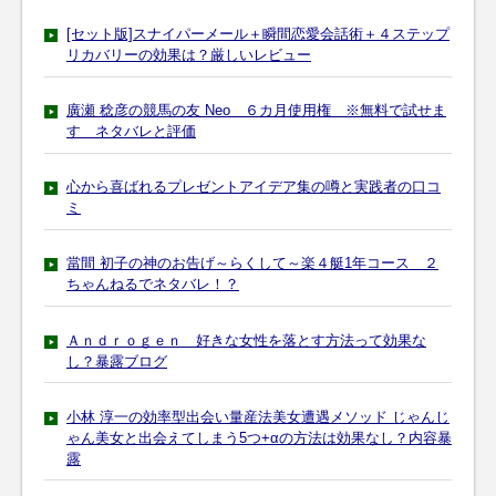
[セット版]スナイパーメール＋瞬間恋愛会話術＋４ステップ
リカバリーの効果は？厳しいレビュー
廣瀬 稔彦の競馬の友 Neo ６カ月使用権 ※無料で試せま
す ネタバレと評価
心から喜ばれるプレゼントアイデア集の噂と実践者の口コ
ミ
當間 初子の神のお告げ～らくして～楽４艇1年コース ２
ちゃんねるでネタバレ！？
Ａｎｄｒｏｇｅｎ 好きな女性を落とす方法って効果な
し？暴露ブログ
小林 淳一の効率型出会い量産法美女遭遇メソッド じゃんじ
ゃん美女と出会えてしまう5つ+αの方法は効果なし？内容暴
露