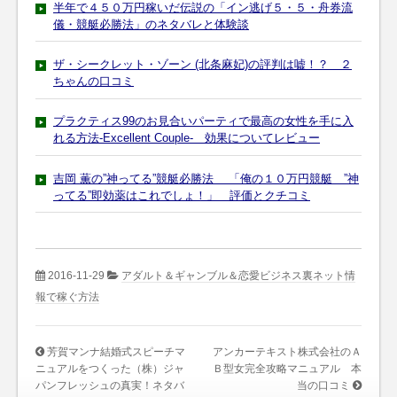
半年で４５０万円稼いだ伝説の「イン逃げ５・５・舟券流
儀・競艇必勝法」のネタバレと体験談
ザ・シークレット・ゾーン (北条麻妃)の評判は嘘！？ ２
ちゃんの口コミ
プラクティス99のお見合いパーティで最高の女性を手に入
れる方法-Excellent Couple- 効果についてレビュー
吉岡 薫の”神ってる”競艇必勝法 「俺の１０万円競艇 ”神
ってる”即効薬はこれでしょ！」 評価とクチコミ
2016-11-29
アダルト＆ギャンブル＆恋愛ビジネス裏ネット情
報で稼ぐ方法
芳賀マンナ結婚式スピーチマ
アンカーテキスト株式会社のＡ
ニュアルをつくった（株）ジャ
Ｂ型女完全攻略マニュアル 本
パンフレッシュの真実！ネタバ
当の口コミ