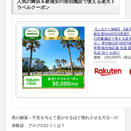
人気の舞浜＆新浦安の宿泊施設で使える楽天ト
ラベルクーポン
【ふるさと納税】【楽
創生賞Gold2024受
の対象施設で使える楽
ポン 寄付額100,000
年間 観光地応援 支援 
礼品 泊り お泊り
価格：100,000円（税
026/4/16時点)
黒の媚薬～不安を与えて貢がせるほど惚れさせる方法～の
体験談 ブログの口コミは？