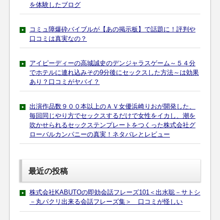
を体験したブログ
コミュ障爆砕バイブルが【あの掲示板】で話題に！評判や
口コミは真実なの？
アイピーディーの高城誠史のデンジャラスゲーム～５４分
でホテルに連れ込みその9分後にセックスした方法～は効果
あり？口コミがヤバイ？
出演作品数９００本以上のＡＶ女優浜崎りおが開発した、
毎回同じやり方でセックスするだけで女性をイカし、潮を
吹かせられるセックステンプレートをつくった株式会社グ
ローバルカンパニーの真実！ネタバレとレビュー
最近の投稿
株式会社KABUTOの即効会話フレーズ101＜出水聡－サトシ
－丸パクリ出来る会話フレーズ集＞ 口コミが怪しい