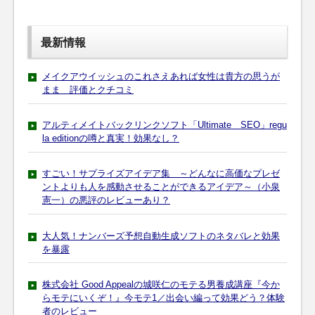
最新情報
メイクアウイッシュのこれさえあれば女性は貴方の思うが
まま 評価とクチコミ
アルティメイトバックリンクソフト「Ultimate SEO」regu
la editionの噂と真実！効果なし？
すごい！サプライズアイデア集 ～どんなに高価なプレゼ
ントよりも人を感動させることができるアイデア～（小泉
憲一）の悪評のレビューあり？
大人気！ナンバーズ予想自動生成ソフトのネタバレと効果
を暴露
株式会社 Good Appealの城咲仁のモテる男養成講座『今か
らモテにいくぞ！』今モテ1／出会い編って効果どう？体験
者のレビュー