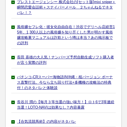
プレストエージェンシー 株式会社の[セット版]mixi sniper＋
瞬間恋愛会話術＋スナイパーメール ２ちゃんねるでネタ
バレ！？
風俗嬢セフレ化・彼女化自由自在！渋谷でデリヘル店経営1
5年、1,300人以上の風俗嬢を知り尽くした男が明かす風俗
嬢攻略裏マニュアルは詐欺という噂は本当？あの掲示板で
の評判
長田 喜雄の大人気！ナンバーズ予想自動生成ソフト購入者
が言う実際の評判
パチンコ-CRスーパー海物語IN沖縄・桜バージョン ボーナ
ス直撃打法。今なら立ち回り打法+多機種の攻略法の特典
付！のネタバレと体験談
長谷川 潤の【毎月３等当選の強い味方！】ロト6で3等連続
当選！LOTO-NAVIは効果なし？内容暴露
【合気流競馬術】の内容がネタバレ