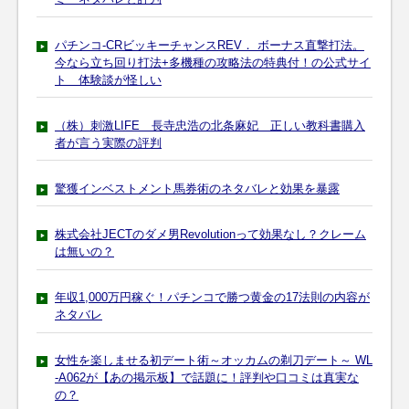
パチンコ-CRビッキーチャンスREV． ボーナス直撃打法。
今なら立ち回り打法+多機種の攻略法の特典付！の公式サイ
ト 体験談が怪しい
（株）刺激LIFE 長寺忠浩の北条麻妃 正しい教科書購入
者が言う実際の評判
驚獲インベストメント馬券術のネタバレと効果を暴露
株式会社JECTのダメ男Revolutionって効果なし？クレーム
は無いの？
年収1,000万円稼ぐ！パチンコで勝つ黄金の17法則の内容が
ネタバレ
女性を楽しませる初デート術～オッカムの剃刀デート～ WL
-A062が【あの掲示板】で話題に！評判や口コミは真実な
の？