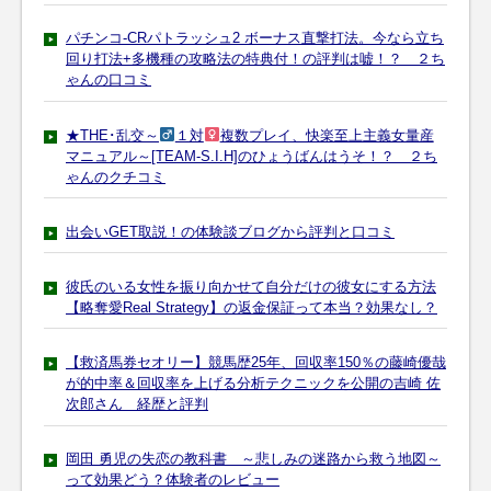
パチンコ-CRパトラッシュ2 ボーナス直撃打法。今なら立ち
回り打法+多機種の攻略法の特典付！の評判は嘘！？ ２ち
ゃんの口コミ
★THE･乱交～
１対
複数プレイ、快楽至上主義女量産
マニュアル～[TEAM-S.I.H]のひょうばんはうそ！？ ２ち
ゃんのクチコミ
出会いGET取説！の体験談ブログから評判と口コミ
彼氏のいる女性を振り向かせて自分だけの彼女にする方法
【略奪愛Real Strategy】の返金保証って本当？効果なし？
【救済馬券セオリー】競馬歴25年、回収率150％の藤崎優哉
が的中率＆回収率を上げる分析テクニックを公開の吉崎 佐
次郎さん 経歴と評判
岡田 勇児の失恋の教科書 ～悲しみの迷路から救う地図～
って効果どう？体験者のレビュー