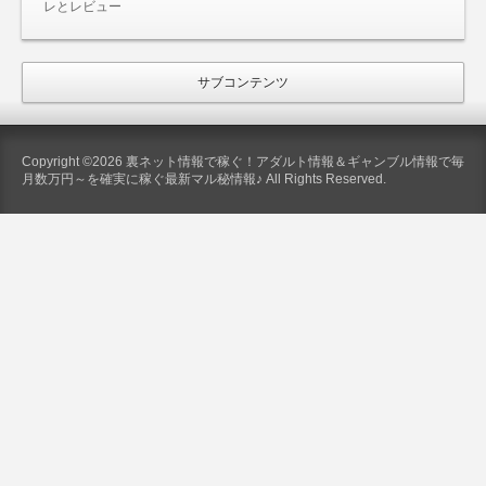
レとレビュー
サブコンテンツ
Copyright ©2026 裏ネット情報で稼ぐ！アダルト情報＆ギャンブル情報で毎
月数万円～を確実に稼ぐ最新マル秘情報♪ All Rights Reserved.