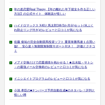
年の差恋愛Real Theory 【年の離れた年下彼女を作る正しい
方法】の公式サイト 体験談が怪しい
ハイドロマックス X40と馬太郎3本(3か月分)セット(水ぶく
れ防止リング付き)のレビューと口コミが気になる
佐藤 俊祐の完全自動競馬投資ソフト 重賞単勝馬連１点買い
版! 安心楽々無期限無制限サポート付き！ 評価とクチコ
ミ
メアド交換だけで恋愛感情を抱かせる！★出水聡－サトシ
－の最強メール交換術のレビューと口コミが気になる
イニシエイトプログラムのレビューと口コミが気になる
小池 孝臣の■ナンバーズ予想自動生成■のネタバレ！評判と
怪しい噂