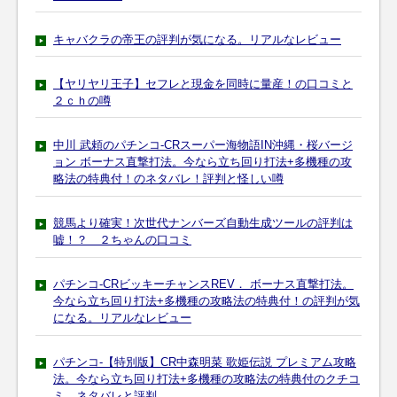
キャバクラの帝王の評判が気になる。リアルなレビュー
【ヤリヤリ王子】セフレと現金を同時に量産！の口コミと
２ｃｈの噂
中川 武頼のパチンコ-CRスーパー海物語IN沖縄・桜バージ
ョン ボーナス直撃打法。今なら立ち回り打法+多機種の攻
略法の特典付！のネタバレ！評判と怪しい噂
競馬より確実！次世代ナンバーズ自動生成ツールの評判は
嘘！？ ２ちゃんの口コミ
パチンコ-CRビッキーチャンスREV． ボーナス直撃打法。
今なら立ち回り打法+多機種の攻略法の特典付！の評判が気
になる。リアルなレビュー
パチンコ-【特別版】CR中森明菜 歌姫伝説 プレミアム攻略
法。今なら立ち回り打法+多機種の攻略法の特典付のクチコ
ミ ネタバレと評判