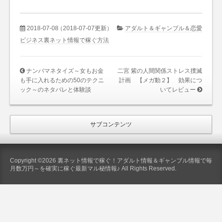
2018-07-08
（2018-07-07更新）
アダルト＆ギャンブル＆恋愛
ビジネス裏ネット情報で稼ぐ方法
ナンパマネタイズ～女もお金
二宮 紫の人間関係ストレス撲滅
も手に入れるための50のテクニ
計画 【メガ動２】 効果につ
ック～のネタバレと体験談
いてレビュー
サブコンテンツ
Copyright ©2026 裏ネット情報で稼ぐ！アダルト情報＆ギャンブル情報で毎
月数万円～を確実に稼ぐ最新マル秘情報♪ All Rights Reserved.