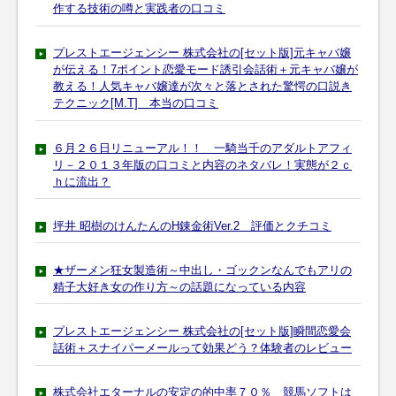
作する技術の噂と実践者の口コミ
プレストエージェンシー 株式会社の[セット版]元キャバ嬢
が伝える！7ポイント恋愛モード誘引会話術＋元キャバ嬢が
教える！人気キャバ嬢達が次々と落とされた驚愕の口説き
テクニック[M.T] 本当の口コミ
６月２６日リニューアル！！ 一騎当千のアダルトアフィ
リ－２０１３年版の口コミと内容のネタバレ！実態が２ｃ
ｈに流出？
坪井 昭樹のけんたんのH錬金術Ver.2 評価とクチコミ
★ザーメン狂女製造術～中出し・ゴックンなんでもアリの
精子大好き女の作り方～の話題になっている内容
プレストエージェンシー 株式会社の[セット版]瞬間恋愛会
話術＋スナイパーメールって効果どう？体験者のレビュー
株式会社エターナルの安定の的中率７０％ 競馬ソフトは