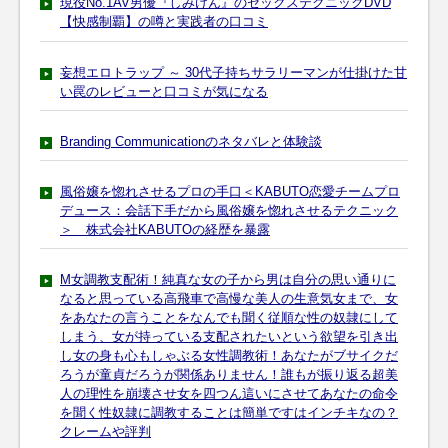
現役No.1AV男優『しみけん』のセックステクニックDVD
【快感制覇】の噂と実践者の口コミ
妄想エロトラップ ～ 30代子持ちサラリーマンが仕掛けた甘
い罠のレビューと口コミが気になる
Branding Communicationのネタバレと体験談
風俗嬢を惚れさせるプロの手口＜KABUTO恋愛チームプロ
デュース：会話下手だから風俗嬢を惚れさせるテクニック
＞ 株式会社KABUTOの経歴を暴露
M女調教支配術！純真な女の子から男は自分の思い通りに
なると思っている高飛車で高慢な美人の生意気女まで、女
をあなたの言うことをなんでも聞く従順な性の奴隷にして
しまう、女が持っている支配されたいという欲望を引き出
し女の身も心もしゃぶる女性調教術！あなたがブサイクだ
ろうが童貞だろうが関係ありません！誰もが振り返る超美
人の理性を崩壊させ女を四つん這いにさせてあなたの命令
を聞く性奴隷に調教することは簡単ですはインチキなの？
クレームや評判