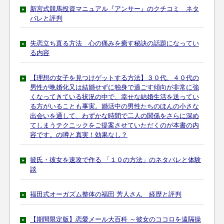
新宮式競馬投資マニュアル『アンサー』のクチコミ ネタ
バレと評判
失恋立ち直る方法 心の痛みを癒す秘訣の話題になってい
る内容
【理想の女子を見つけゲットする方法】３０代、４０代の
男性が晩婚化又は結婚せずに独身で過ごす傾向が非常に強
くなってきている状況の中で、幸せな結婚生活を送ってい
る方がいることも事実。婚活中の男性たちのほんの小さな
出会いを通して、わずかな時間で二人の関係をさらに深め
てしまうテクニックをご提案させていただくのが本書の内
容です。の噂と真実！効果なし？
彼氏・彼女を速攻で作る 「１０の方法」のネタバレと体験
談
福田式オーガズム整体の福田 芳人さん 経歴と評判
【期間限定版】恋愛メール大百科 ～彼女のココロを遠隔操