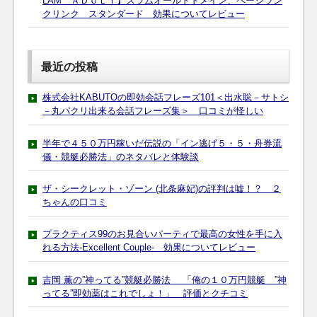
LAM ＡＤＵＬＴ】スラムオールドドメイン、ページラン
クリンク スタンダード 効果についてレビュー
最近の投稿
株式会社KABUTOの即効会話フレーズ101＜出水聡－サトシ
－丸パクリ出来る会話フレーズ集＞ 口コミが怪しい
半年で４５０万円稼いだ伝説の「イン逃げ５・５・舟券流
儀・競艇必勝法」のネタバレと体験談
ザ・シークレット・ゾーン (北条麻妃)の評判は嘘！？ ２
ちゃんの口コミ
プラクティス99のお見合いパーティで最高の女性を手に入
れる方法-Excellent Couple- 効果についてレビュー
吉岡 薫の”神ってる”競艇必勝法 「俺の１０万円競艇 ”神
ってる”即効薬はこれでしょ！」 評価とクチコミ