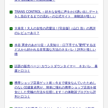
TRANS CONTROL ～好きな女性に声をかけ誘い出しデート
をし告白するまでの流れ～の公式サイト 体験談が怪しい
大発見！大人の女性の恋愛法！[完全版]（山口 浩）の悪評
のレビューあり？
水谷 憲史のあがり症・人見知り・口下手でも”驚愕”するほ
ど人から好かれる非常識な方法のネタバレ！評判と怪しい
噂
話題の販売ページ･カウントダウンタイマー ネタバレ 暴
露と口コミ
携帯ショップ店員ゲット術～今まで彼女なんていたためし
のない32歳童貞男が、簡単に憧れの携帯ショップ店員を彼
女にした究極の方法を伝授します！の体験談ブログから評
判と口コミ