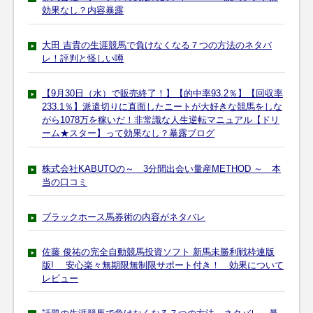
効果なし？内容暴露
大田 吉貴の生涯競馬で負けなくなる７つの方法のネタバ
レ！評判と怪しい噂
【9月30日（水）で販売終了！】【的中率93.2％】【回収率
233.1％】派遣切りに直面したニートが大好きな競馬をしな
がら1078万を稼いだ！非常識な人生逆転マニュアル【ドリ
ーム★スター】って効果なし？暴露ブログ
株式会社KABUTOの～ 3分間出会い量産METHOD ～ 本
当の口コミ
ブラックホース馬券術の内容がネタバレ
佐藤 俊祐の完全自動競馬投資ソフト 新馬未勝利戦枠連版
版! 安心楽々無期限無制限サポート付き！ 効果について
レビュー