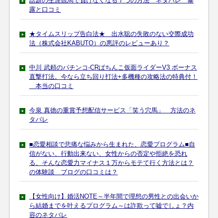
話題の生涯競馬で負けなくなる７つの方法 ネタバレ 暴
露と口コミ
★タイムスリップ告白法★ 出水聡の失敗のない交際成功
法（株式会社KABUTO）の悪評のレビューあり？
中川 武頼のパチンコ-CRぱちんこ仮面ライダーV3 ボーナス
直撃打法。今なら立ち回り打法+多機種の攻略法の特典付！
本当の口コミ
今泉 真徳の重賞予想配信サービス「笑う穴馬」 方法のネ
タバレ
■恋愛相談で悲痛な悩みから生まれた、恋愛プログラム■自
信がない、行動出来ない、女性からの否定や拒絶を恐れ
る、そんな恋愛力マイナス１万からモテて行く方法とは？
の体験談 ブログの口コミは？
【女性向け】婚活NOTE～半年間で理想の男性との出会いか
ら結婚までを叶えるプログラム～は詐欺って嘘でしょ？内
容のネタバレ