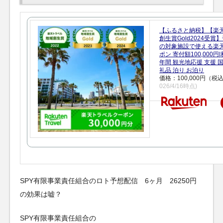
【ふるさと納税】【楽
創生賞Gold2024受
の対象施設で使える楽
ポン 寄付額100,000
年間 観光地応援 支援 
礼品 泊り お泊り
価格：100,000円（税
026/4/16時点)
SPY有限事業責任組合のロト予想配信 6ヶ月 26250円
の効果は嘘？
SPY有限事業責任組合の