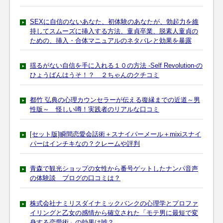
SEXに自信のないあなた、初体験のあなたが、勃起力を維
持してスムーズに挿入する方法、童貞卒業、脱素人童貞の
ための、挿入・合体マニュアルのネタバレと効果を暴露
揺るがない自信を手に入れる１０の方法 -Self Revolution-の
ひょうばんはうそ！？ ２ちゃんのクチコミ
都竹 弘典の心理カウンセラーが伝える復縁までの近道～男
性版～ 怪しい噂！実践者のリアルな口コミ
[セット版]瞬間恋愛会話術＋スナイパーメール＋mixiスナイ
パーはインチキなの？クレームや評判
青森で観光ショップの女性から番号ゲットしたナンパ音声
の体験談 ブログの口コミは？
株式会社ナミリスダイナミックバンクの心理学とプロファ
イリングと乙女の感情から確立された「モテ男に最短で変
身する恋愛術」の効果は嘘？