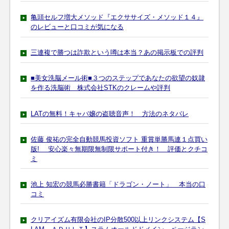
亀頭セルフ増大メソッド『エクササイズ・メソッド１４』
のレビューと口コミが気になる
三連複で勝つは詐欺という噂は本当？あの掲示板での評判
■美女洗脳メール術■３つのステップであなたの欲望の奴隷
を作る洗脳術 株式会社STKのクレームや評判
LATの無料！キャバ嬢の盗聴音声！ 方法のネタバレ
佐藤 俊祐の完全自動競馬投資ソフト 重賞単勝馬連１点買い
版! 安心楽々無期限無制限サポート付き！ 評価とクチコ
ミ
池上 知宏の競馬必勝書籍「ドラゴン・ノート」 本当の口
コミ
クリアイズム有限会社のIP分散500以上リンクシステム【S