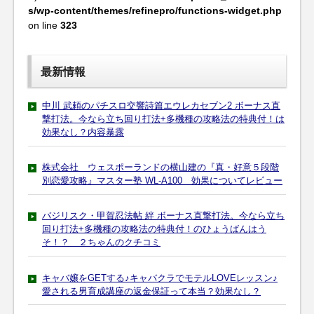
s/wp-content/themes/refinepro/functions-widget.php
on line
323
最新情報
中川 武頼のパチスロ交響詩篇エウレカセブン2 ボーナス直
撃打法。今なら立ち回り打法+多機種の攻略法の特典付！は
効果なし？内容暴露
株式会社 ウェスポーランドの横山建の『真・好意５段階
別恋愛攻略』マスター塾 WL-A100 効果についてレビュー
バジリスク・甲賀忍法帖 絆 ボーナス直撃打法。今なら立ち
回り打法+多機種の攻略法の特典付！のひょうばんはう
そ！？ ２ちゃんのクチコミ
キャバ嬢をGETする♪キャバクラでモテルLOVEレッスン♪
愛される男育成講座の返金保証って本当？効果なし？