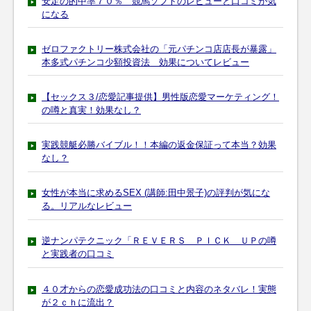
安定の的中率７０％ 競馬ソフトのレビューと口コミが気
になる
ゼロファクトリー株式会社の「元パチンコ店店長が暴露」
本多式パチンコ少額投資法 効果についてレビュー
【セックス３/恋愛記事提供】男性版恋愛マーケティング！
の噂と真実！効果なし？
実践競艇必勝バイブル！！本編の返金保証って本当？効果
なし？
女性が本当に求めるSEX (講師:田中景子)の評判が気にな
る。リアルなレビュー
逆ナンパテクニック「ＲＥＶＥＲＳ ＰＩＣＫ ＵＰの噂
と実践者の口コミ
４０才からの恋愛成功法の口コミと内容のネタバレ！実態
が２ｃｈに流出？