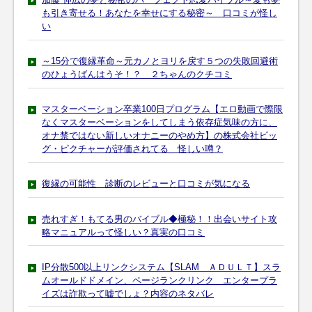
も引き寄せる！あなたを幸せにする秘密～ 口コミが怪し
い
～15分で復縁革命～元カノとヨリを戻す５つの失敗回避術
のひょうばんはうそ！？ ２ちゃんのクチコミ
マスターベーション卒業100日プログラム【エロ動画で際限
なくマスターベーションをしてしまう依存症気味の方に、
オナ禁ではない新しいオナニーのやめ方】の株式会社ビッ
グ・ピクチャーが評価されてる 怪しい噂？
復縁の可能性 診断のレビューと口コミが気になる
売れすぎ！もてる男のバイブル◆極秘！！出会いサイト攻
略マニュアルって怪しい？真実の口コミ
IP分散500以上リンクシステム【SLAM ＡＤＵＬＴ】スラ
ムオールドドメイン、ページランクリンク エンタープラ
イズは詐欺って嘘でしょ？内容のネタバレ