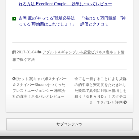
れる方法-Excellent Couple- 効果についてレビュー
吉岡 薫の”神ってる”競艇必勝法 「俺の１０万円競艇 ”神
ってる”即効薬はこれでしょ！」 評価とクチコミ
2017-01-04
アダルト＆ギャンブル＆恋愛ビジネス裏ネット情
報で稼ぐ方法
[セット版]キャバ嬢スナイパー
全てを一新することにより抜群
＆スナイパー3hoursをつくった
の的中率と安定度をたたき出し
プレストエージェンシー 株式会
た競馬で真剣に月収三倍増しを
社の真実！ネタバレとレビュー
狙う『ＧＲＡＮＤ』！のクチコ
ミ ネタバレと評判
サブコンテンツ