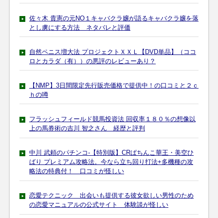
佐々木 貴憲の元NO１キャバクラ嬢が語るキャバクラ嬢を落
とし虜にする方法 ネタバレと評価
自然ペニス増大法 プロジェクトＸＸＬ【DVD単品】（ココ
ロとカラダ（有））の悪評のレビューあり？
【NMP】3日間限定先行販売価格で提供中！の口コミと２ｃ
ｈの噂
フラッシュフィールド競馬投資法 回収率１８０％の想像以
上の馬券術の吉川 智之さん 経歴と評判
中川 武頼のパチンコ-【特別版】CRぱちんこ華王・美空ひ
ばり プレミアム攻略法。今なら立ち回り打法+多機種の攻
略法の特典付！ 口コミが怪しい
恋愛テクニック 出会いも提供する彼女欲しい男性のため
の恋愛マニュアルの公式サイト 体験談が怪しい