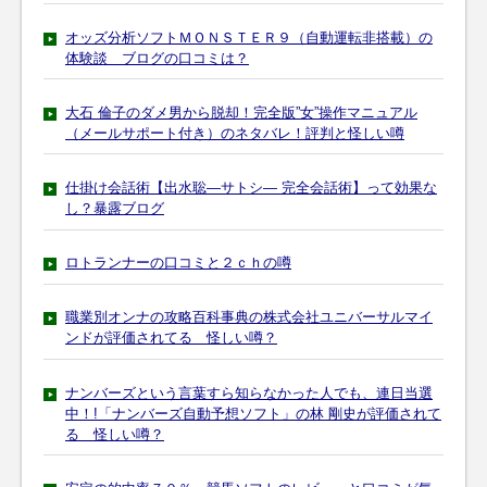
オッズ分析ソフトＭＯＮＳＴＥＲ９（自動運転非搭載）の
体験談 ブログの口コミは？
大石 倫子のダメ男から脱却！完全版”女”操作マニュアル
（メールサポート付き）のネタバレ！評判と怪しい噂
仕掛け会話術【出水聡―サトシ― 完全会話術】って効果な
し？暴露ブログ
ロトランナーの口コミと２ｃｈの噂
職業別オンナの攻略百科事典の株式会社ユニバーサルマイ
ンドが評価されてる 怪しい噂？
ナンバーズという言葉すら知らなかった人でも、連日当選
中！!「ナンバーズ自動予想ソフト」の林 剛史が評価されて
る 怪しい噂？