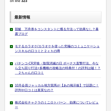
on line
323
最新情報
競艇 万舟券をコンスタントに獲る方法って効果なし？暴
露ブログ
モテるカラオケ/カラオケを使った究極のコミュニケーショ
ンスキルの口コミと２ｃｈの噂
パチンコ-CR牙狼・陰我消滅の日 ボーナス直撃打法。今な
ら立ち回り打法+多機種の攻略法の特典付！の評判は嘘！？
２ちゃんの口コミ
10月会員ジャッカル地方競馬が【あの掲示板】で話題に！
評判や口コミは真実なの？
株式会社チャクラのミニロトバーン 効果についてレビュ
ー