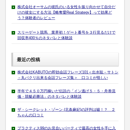
株式会社オーサムの彼氏のいる女性を振り向かせて自分だ
けの彼女にする方法【略奪愛Real Strategy】って効果ど
う？体験者のレビュー
スリーゲート競馬 業界初！ゲート番号を３行見るだけで
回収率400％のネタバレと体験談
最近の投稿
株式会社KABUTOの即効会話フレーズ101＜出水聡－サトシ
－丸パクリ出来る会話フレーズ集＞ 口コミが怪しい
半年で４５０万円稼いだ伝説の「イン逃げ５・５・舟券流
儀・競艇必勝法」のネタバレと体験談
ザ・シークレット・ゾーン (北条麻妃)の評判は嘘！？ ２
ちゃんの口コミ
プラクティス99のお見合いパーティで最高の女性を手に入