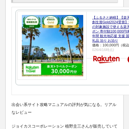
【ふるさと納税】【楽
創生賞Gold2024受
の対象施設で使える楽
ポン 寄付額100,000
年間 観光地応援 支援 
礼品 泊り お泊り
価格：100,000円（税
026/4/16時点)
出会い系サイト攻略マニュアルの評判が気になる。リアル
なレビュー
ジョイカスコーポレーション 植野圭三さんが販売していて