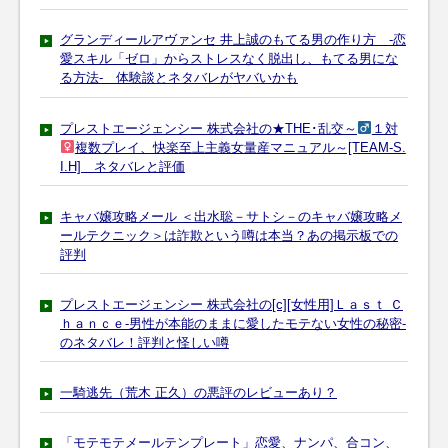
グランディールアヴァンセ 井上誠のもてる男の作り方 -恋
愛スキル「ゼロ」からストレスなく脱出し、もてる男にな
る方法- 体験談とネタバレがヤバいかも
プレストエージェンシー 株式会社の★THE･乱交～
１対
複数プレイ、快楽至上主義女量産マニュアル～[TEAM-S.
I.H] ネタバレと評価
キャバ嬢攻略メール ＜出水聡－サトシ－のキャバ嬢攻略メ
ールテクニック＞は詐欺という噂は本当？あの掲示板での
評判
プレストエージェンシー 株式会社の[c][女性用]Ｌａｓｔ Ｃ
ｈａｎｃｅ-男性が本能のままに愛したモテない女性の秘密-
のネタバレ！評判と怪しい噂
一騎逃先（荒木 正久）の悪評のレビューあり？
「モテモテメールテンプレート」恋愛、ナンパ、合コン、