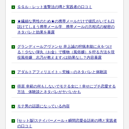
ＧＧル－レット進撃法の噂と実践者の口コミ
★繊細な男性のため★の携帯メールだけで彼氏がいても口
説けてしまう携帯メール学 携帯メールの方程式の秘密の
ネタバレと効果を暴露
グランディールアヴァンセ 井上誠の狩猟本能に火をつけ
る！少ない弾丸（お金）で獲物（風俗嬢）を狩る方法を現
役風俗嬢 志乃が教えます♪は効果なし？内容暴露
アダルトアフィリエイト～究極～のネタバレと体験談
得居 幸範の何もしないでモテる女に！幸せにプチ恋愛する
方法 体験談とネタバレがヤバいかも
モテ男の話題になっている内容
[セット版]スナイパーメール＋瞬間恋愛会話術の噂と実践者
の口コミ