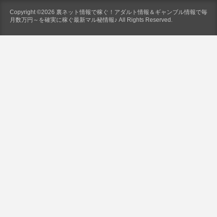
Copyright ©2026 裏ネット情報で稼ぐ！アダルト情報＆ギャンブル情報で毎
月数万円～を確実に稼ぐ最新マル秘情報♪ All Rights Reserved.