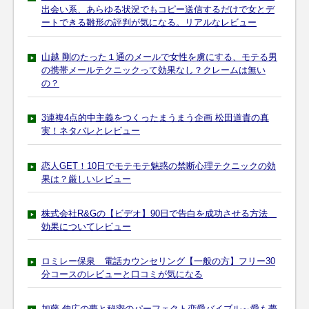
出会い系、あらゆる状況でもコピー送信するだけで女とデ
ートできる雛形の評判が気になる。リアルなレビュー
山越 剛のたった１通のメールで女性を虜にする、モテる男
の携帯メールテクニックって効果なし？クレームは無い
の？
3連複4点的中主義をつくったまうまう企画 松田道貴の真
実！ネタバレとレビュー
恋人GET！10日でモテモテ魅惑の禁断心理テクニックの効
果は？厳しいレビュー
株式会社R&Gの【ビデオ】90日で告白を成功させる方法
効果についてレビュー
ロミレー保泉 電話カウンセリング【一般の方】フリー30
分コースのレビューと口コミが気になる
加藤 伸広の夢と秘密のパーフェクト恋愛バイブル～愛も夢