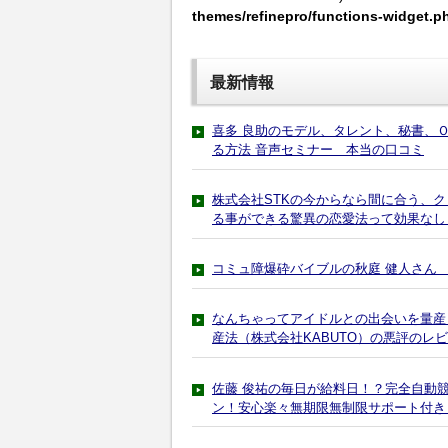
themes/refinepro/functions-widget.p
最新情報
喜多 良助のモデル、タレント、秘書、
る方法 音声セミナー 本当の口コミ
株式会社STKの今からなら間に合う、
る事ができる驚異の恋愛法って効果なし
コミュ障爆砕バイブルの秋庭 健人さん
なんちゃってアイドルとの出会いを量産
産法（株式会社KABUTO）の悪評のレ
佐藤 俊祐の毎日が給料日！？完全自動
ン！安心楽々無期限無制限サポート付き