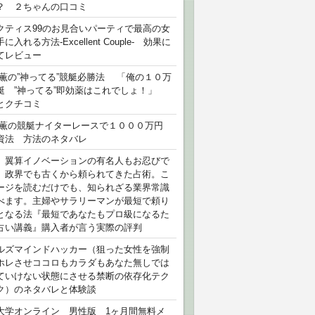
？ ２ちゃんの口コミ
クティス99のお見合いパーティで最高の女
に入れる方法-Excellent Couple- 効果に
てレビュー
 薫の”神ってる”競艇必勝法 「俺の１０万
艇 ”神ってる”即効薬はこれでしょ！」
とクチコミ
 薫の競艇ナイターレースで１０００万円
資法 方法のネタバレ
）翼算イノベーションの有名人もお忍びで
、政界でも古くから頼られてきた占術。こ
ージを読むだけでも、知られざる業界常識
べます。主婦やサラリーマンが最短で頼り
となる法『最短であなたもプロ級になるた
占い講義』購入者が言う実際の評判
ルズマインドハッカー（狙った女性を強制
ホレさせココロもカラダもあなた無しでは
ていけない状態にさせる禁断の依存化テク
ク）のネタバレと体験談
大学オンライン 男性版 1ヶ月間無料メ