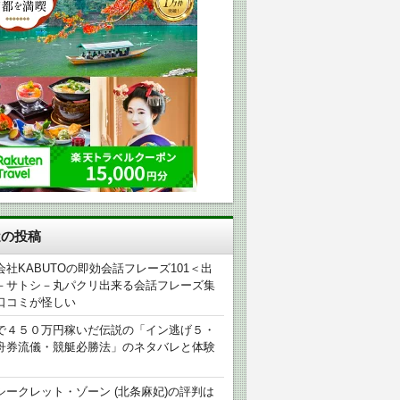
近の投稿
会社KABUTOの即効会話フレーズ101＜出
－サトシ－丸パクリ出来る会話フレーズ集
口コミが怪しい
で４５０万円稼いだ伝説の「イン逃げ５・
舟券流儀・競艇必勝法」のネタバレと体験
シークレット・ゾーン (北条麻妃)の評判は