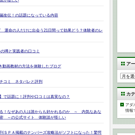
談が怪しい
漏改伝！の話題になっている内容
グ 運命の人だけに出会う21日間って効果どう？体験者のレ
ルの噂と実践者の口コミ
ア
潮吹き動画教材の方法を体験したブログ
ア
チコミ ネタバレと評判
ー
カ
カ
イ
】で話題に！評判や口コミは真実なの？
ブ
アダ
情報
る！なぜあの人は誰からも好かれるのか ～ 内気なあな
密 ～の公式サイト 体験談が怪しい
週刊ＳＰＡ掲載のナンバーズ攻略法がソフトになった！驚愕