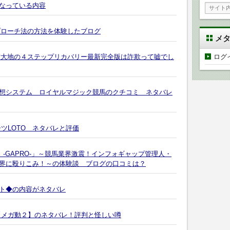
なっている内容
プローチ法の方法を体験したブログ
メ
ログ
川村大地の４ステップリカバリー最新完全版は詐欺って嘘でし
想システム ロイヤルマジック競馬のクチコミ ネタバレ
ツLOTO ネタバレと評価
 -GAPRO-」～競馬業界激震！インフォギャップ管理人・
界に殴りこみ！～の体験談 ブログの口コミは？
ト◆の内容がネタバレ
【メガ動２】のネタバレ！評判と怪しい噂