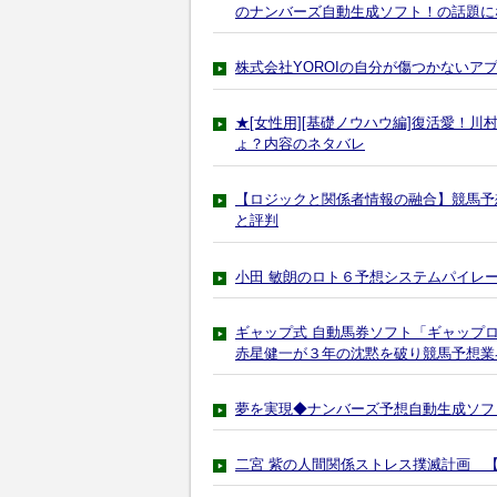
のナンバーズ自動生成ソフト！の話題に
株式会社YOROIの自分が傷つかないア
★[女性用][基礎ノウハウ編]復活愛！
ょ？内容のネタバレ
【ロジックと関係者情報の融合】競馬予
と評判
小田 敏朗のロト６予想システムパイレー
ギャップ式 自動馬券ソフト「ギャップロ
赤星健一が３年の沈黙を破り競馬予想業
夢を実現◆ナンバーズ予想自動生成ソフ
二宮 紫の人間関係ストレス撲滅計画 