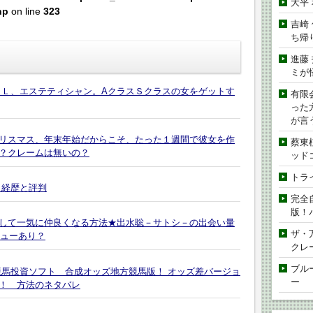
大平
hp
on line
323
吉崎
ち帰
進藤
ミが
ＯＬ、エステティシャン。AクラスＳクラスの女をゲットす
有限
った
が言
クリスマス、年末年始だからこそ、たった１週間で彼女を作
蔡東
？クレームは無いの？
ッド
トラ
 経歴と評判
完全
版！
して一気に仲良くなる方法★出水聡－サトシ－の出会い量
ザ・
ビューあり？
クレ
ブル
競馬投資ソフト 合成オッズ地方競馬版！ オッズ差バージョ
ー
！ 方法のネタバレ