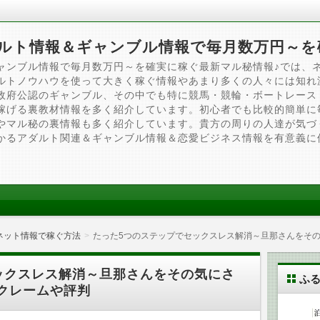
ルト情報＆ギャンブル情報で毎月数万円～を
ャンブル情報で毎月数万円～を確実に稼ぐ最新マル秘情報♪では、
ルトノウハウを使って大きく稼ぐ情報やあまり多くの人々には知れ
政府公認のギャンブル、その中でも特に競馬・競輪・ボートレース
稼げる裏教材情報を多く紹介しています。初心者でも比較的簡単に
やマル秘の裏情報も多く紹介しています。貴方の周りの人達が気づ
かるアダルト関連＆ギャンブル情報＆恋愛ビジネス情報を有意義に
ネット情報で稼ぐ方法
たった5つのステップでセックスレス解消～旦那さんをそ
ックスレス解消～旦那さんをその気にさ
ふ
クレームや評判