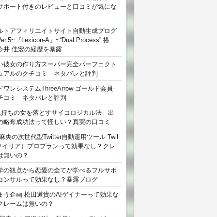
サポート付きのレビューと口コミが気にな
ルトアフィリエイトサイト自動生成プログ
r.5~『Lexicon-A』~“Dual Process” 搭
今井 佳宏の経歴を暴露
い彼女の作り方スーパー完全パーフェクト
ュアルのクチコミ ネタバレと評判
ワンシステムThreeArrow-ゴールド会員-
チコミ ネタバレと評判
氏持ちの女を落とすサイコロジカル法 出
の略奪成功法って怪しい？真実の口コミ
麻央の次世代型Twitter自動運用ツール Twil
（ツイリア）プロプランって効果なし？クレ
は無いの？
学の観点から恋愛の全てが学べるフルサポ
コンサルって効果なし？暴露ブログ
まう企画 松田道貴のAIゲイナーって効果な
クレームは無いの？