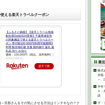
で使える楽天トラベルクーポン
【ふるさと納税】【楽天トラベル地域
創生賞Gold2024受賞】千葉県浦安市
の対象施設で使える楽天トラベルクー
ポン 寄付額100,000円|利用可能期間3
年間 観光地応援 支援 国内旅行 返礼 返
礼品 泊り お泊り
価格：100,000円（税込、送料無料)
(2
026/4/16時点)
最
楽天で購
株式
入
水聡
＞ 
半年
５・
談
消～旦那さんをその気にさせる方法はインチキなの？ク
ザ・