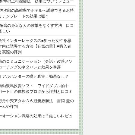
 和幸の上司操縦法 効果についてレビュー
 佐次郎の高確率でホテルへ誘導できるお持
りテンプレートの効果は嘘？
 拓磨の身近な人の攻撃をなくす方法 口コ
怪しい
会社インターレックスの■狙った女性を思
方向に誘導する方法【狂気の華】■購入者
う実際の評判
植のコミュニケーション（会話）改善メソ
コーチングのネタバレと効果を暴露
イアルハンターの噂と真実！効果なし？
自動競馬投資ソフト ワイドダブル的中
パートⅢの体験談ブログから評判と口コミ
万舟中穴アタル３６競艇必勝法 吉岡 薫の
ームや評判
ーオーシャン戦略の効果は？厳しいレビュ