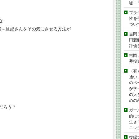
嘘！
プラ
性を手
な
つい
消～旦那さんをその気にさせる方法が
吉岡
円競
評価
吉岡
夢投
（有
通い
のペ
が学
の人
めの
だろう？
ガー
的に
生き
ニッ
復縁