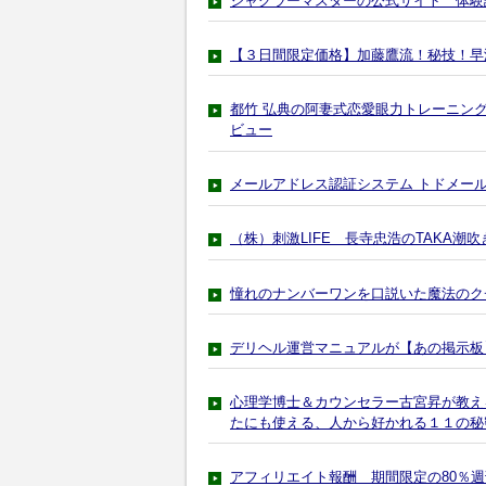
ジャグラーマスターの公式サイト 体験
【３日間限定価格】加藤鷹流！秘技！早
都竹 弘典の阿妻式恋愛眼力トレーニン
ビュー
メールアドレス認証システム トドメー
（株）刺激LIFE 長寺忠浩のTAKA
憧れのナンバーワンを口説いた魔法のク
デリヘル運営マニュアルが【あの掲示板
心理学博士＆カウンセラー古宮昇が教え
たにも使える、人から好かれる１１の秘
アフィリエイト報酬 期間限定の80％