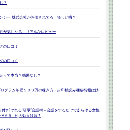
し？
ンシー 株式会社が評価されてる 怪しい噂？
判が気になる。リアルなレビュー
グの口コミ
グの口コミ
証って本当？効果なし？
プログラム年収５００万の稼ぎ方・封印秒読み極秘情報は効
典付き]ヤれる“暗示”会話術－会話をするだけであらゆる女性
M-S.I.H]の効果は嘘？