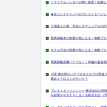
トライアルハンターの噂と真実！効果な
★合コンスナイパーのプレストエージェ
三浦直人の真・完全ヒモマニュアルの評
競馬攻略本の効果が気になる！体験ブロ
モテル方法の効果が気になる！体験ブロ
実践競艇必勝バイブル！！本編の返金保
小田 勇次郎のパチプロ＆スロプロ育成
果あり？口コミがヤバイ？
プレストエージェンシー 株式会社の[特
を欲情させＳＥＸしまくる暗示方法－[TEA