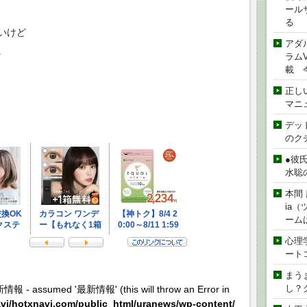
ール
る
いけど
アダ
。
ラムVe
載 
正し
マニ
デッド
のク
●彼
水聡
本間 
ia
ーム
心理
ート
まう
し？
新情報 - assumed '最新情報' (this will throw an Error in
vi/hotxnavi.com/public_html/uranews/wp-content/