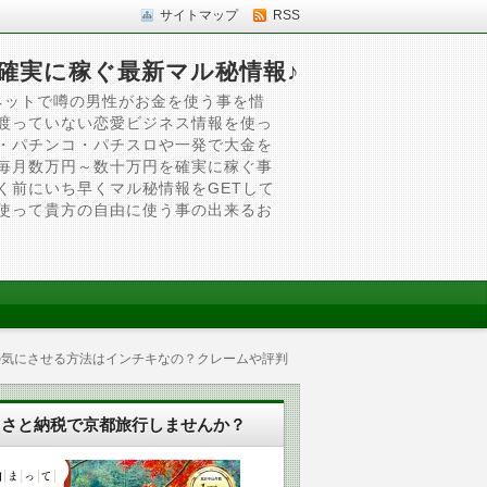
サイトマップ
RSS
確実に稼ぐ最新マル秘情報♪
ネットで噂の男性がお金を使う事を惜
渡っていない恋愛ビジネス情報を使っ
・パチンコ・パチスロや一発で大金を
毎月数万円～数十万円を確実に稼ぐ事
く前にいち早くマル秘情報をGETして
使って貴方の自由に使う事の出来るお
の気にさせる方法はインチキなの？クレームや評判
るさと納税で京都旅行しませんか？