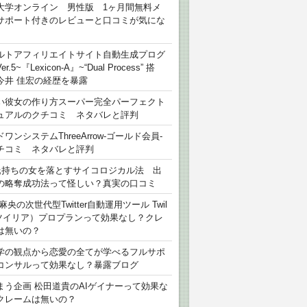
大学オンライン 男性版 1ヶ月間無料メ
サポート付きのレビューと口コミが気にな
ルトアフィリエイトサイト自動生成プログ
r.5~『Lexicon-A』~“Dual Process” 搭
今井 佳宏の経歴を暴露
い彼女の作り方スーパー完全パーフェクト
ュアルのクチコミ ネタバレと評判
ワンシステムThreeArrow-ゴールド会員-
チコミ ネタバレと評判
氏持ちの女を落とすサイコロジカル法 出
の略奪成功法って怪しい？真実の口コミ
麻央の次世代型Twitter自動運用ツール Twil
（ツイリア）プロプランって効果なし？クレ
は無いの？
学の観点から恋愛の全てが学べるフルサポ
コンサルって効果なし？暴露ブログ
まう企画 松田道貴のAIゲイナーって効果な
クレームは無いの？