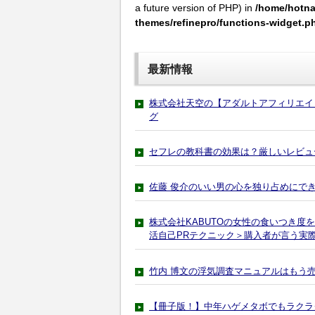
a future version of PHP) in
/home/hotna
themes/refinepro/functions-widget.p
最新情報
株式会社天空の【アダルトアフィリエイ
グ
セフレの教科書の効果は？厳しいレビュ
佐藤 俊介のいい男の心を独り占めにで
株式会社KABUTOの女性の食いつき度
活自己PRテクニック＞購入者が言う実
竹内 博文の浮気調査マニュアルはもう
【冊子版！】中年ハゲメタボでもラクラ