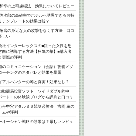
 和幸の上司操縦法 効果についてレビュー
 佐次郎の高確率でホテルへ誘導できるお持
りテンプレートの効果は嘘？
 拓磨の身近な人の攻撃をなくす方法 口コ
怪しい
会社インターレックスの■狙った女性を思
方向に誘導する方法【狂気の華】■購入者
う実際の評判
植のコミュニケーション（会話）改善メソ
コーチングのネタバレと効果を暴露
イアルハンターの噂と真実！効果なし？
自動競馬投資ソフト ワイドダブル的中
パートⅢの体験談ブログから評判と口コミ
万舟中穴アタル３６競艇必勝法 吉岡 薫の
ームや評判
ーオーシャン戦略の効果は？厳しいレビュ