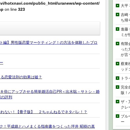
vi/hotxnavi.com/public_html/uranews/wp-content/
大平
hp
on line
323
吉崎
ち帰
進藤
ミが
ト編】男性版恋愛マーケティング！の方法を体験したブロ
有限
った
が言
ー
蔡東
ッド
きる恋愛法則の効果は嘘？
トラ
完全
を８倍にアップさせる簡単婚活自己PR＜出水聡－サトシ－婚
版！
際の評判
ザ・
クレ
売れない！【冊子版】 ２ちゃんねるでネタバレ！？
ブル
ー
ク！平成娘とハメまくる指南書をつくった坪井 昭樹の真