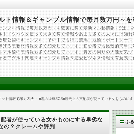
ルト情報＆ギャンブル情報で毎月数万円～を
ャンブル情報で毎月数万円～を確実に稼ぐ最新マル秘情報♪では、
ルトノウハウを使って大きく稼ぐ情報やあまり多くの人々には知れ
政府公認のギャンブル、その中でも特に競馬・競輪・ボートレース
稼げる裏教材情報を多く紹介しています。初心者でも比較的簡単に
やマル秘の裏情報も多く紹介しています。貴方の周りの人達が気づ
かるアダルト関連＆ギャンブル情報＆恋愛ビジネス情報を有意義に
ネット情報で稼ぐ方法
■黒の経典SCS■歴史上の支配者が使っている女をものに
の支配者が使っている女をものにする卑劣な
ふ
なの？クレームや評判