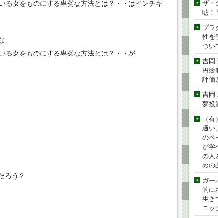
ている女をものにする卑劣な方法とは？・・はインチキ
ザ・
嘘！
プラ
性を手
な
つい
ている女をものにする卑劣な方法とは？・・が
吉岡
円競
評価
吉岡
夢投
（有
通い
のペ
が学
の人
めの
だろう？
ガー
的に
生き
ニッ