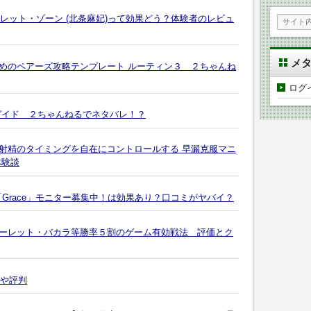
クレット・ゾーン (北条麻妃)って効果どう？体験者のレビュ
メ
めのペアーズ攻略テンプレート ルーティン３ ２ちゃんね
ログ
ガイド ２ちゃんねるでネタバレ！？
射精のタイミングを自在にコントロールする 早漏克服マニ
体験談
「Grace」モニター募集中！は効果あり？口コミがヤバイ？
ーレット・バカラ等勝率５割のゲーム有効戦法 評価とク
ムや評判