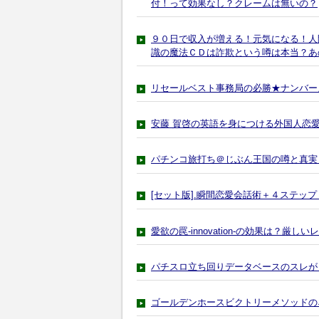
付！って効果なし？クレームは無いの？
９０日で収入が増える！元気になる！人
識の魔法ＣＤは詐欺という噂は本当？あ
リセールベスト事務局の必勝★ナンバー
安藤 賀啓の英語を身につける外国人恋
パチンコ旅打ち＠じぶん王国の噂と真実
[セット版].瞬間恋愛会話術＋４ステッ
愛欲の罠-innovation-の効果は？厳しい
パチスロ立ち回りデータベースのスレが
ゴールデンホースビクトリーメソッドの