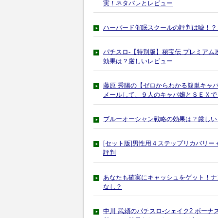
実！ネタバレとレビュー
ハーバード催眠スクールの評判は嘘！？
パチスロ-【特別版】秘宝伝 プレミア
効果は？厳しいレビュー
藤原 秀陽の【ゼロからわかる簡単キャ
メールして、９人のキャバ嬢とＳＥＸで
ブルーオーシャン戦略の効果は？厳しい
[セット版]男性用４ステップリカバリ
評判
あなたも確実にキャッシュをゲット！ナ
なし？
中川 武頼のパチスロ-シェイク2 ボー