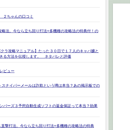
 ２ちゃんの口コミ
ム攻略法。今なら立ち回り打法+多機種の攻略法の特典付！の
バクラ攻略マニュアル】たった３０日で１７人のキャバ嬢と
きる方法を伝授します。 ネタバレと評価
レビュー
ー＋スナイパーメールは詐欺という噂は本当？あの掲示板での
ンバーズ３予想自動生成ソフトの返金保証って本当？効果
ナス直撃打法。今なら立ち回り打法+多機種の攻略法の特典