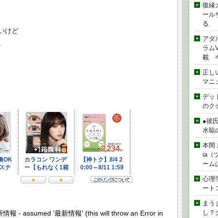
復縁
ール
る
いけど
アダ
。
ラムVe
載 
正し
マニ
デッド
のク
●彼
水聡
本間 
ia
ーム
心理
ート
まう
し？
新情報 - assumed '最新情報' (this will throw an Error in