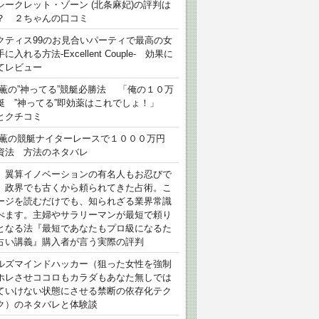
シークレット・ゾーン (北条麻妃)の評判は
？ ２ちゃんの口コミ
クティス99のお見合いパーティで最高の女
に入れる方法-Excellent Couple- 効果に
てレビュー
 薫の”神ってる”競艇必勝法 「俺の１０万
艇 ”神ってる”即効薬はこれでしょ！」
とクチコミ
 薫の競艇ナイターレースで１０００万円
資法 方法のネタバレ
）翼算イノベーションの有名人もお忍びで
、政界でも古くから頼られてきた占術。こ
ージを読むだけでも、知られざる業界常識
べます。主婦やサラリーマンが最短で頼り
となる法『最短であなたもプロ級になるた
占い講義』購入者が言う実際の評判
ルズマインドハッカー（狙った女性を強制
ホレさせココロもカラダもあなた無しでは
ていけない状態にさせる禁断の依存化テク
ク）のネタバレと体験談