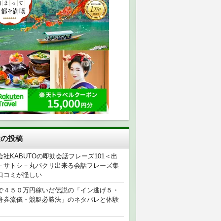
近の投稿
会社KABUTOの即効会話フレーズ101＜出
－サトシ－丸パクリ出来る会話フレーズ集
口コミが怪しい
で４５０万円稼いだ伝説の「イン逃げ５・
舟券流儀・競艇必勝法」のネタバレと体験