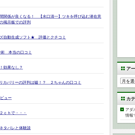
間関係が良くなる！ 【水口清一】ツキを呼び込む潜在意
の掲示板での評判
ズ自動生成ソフト★ 評価とクチコミ
愛術 本当の口コミ
！効果なし？
ア
ア
プリカバリーの評判は嘘！？ ２ちゃんの口コミ
ー
カ
レビュー
カ
イ
ブ
アダ
２ｃｈで・・・
情報
ネタバレと体験談