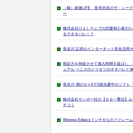
（株）刺激LIFE 長寺忠浩のザ・シー
ー
株式会社ひよしウェブの恋愛初心者のた
るでネタバレ！？
長谷川 記祥のインターネット安全活用
勃起力を持続させて挿入時間を延ばし、
ュアル ペニスのトリセツのネタバレと
長谷川 潤のロト6で2億当選中のソフト
株式会社サンポー社の【ＧＧ一撃法】ル
チコミ
Winning Edgeはインチキなの？クレー