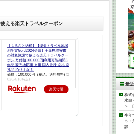
で使える楽天トラベルクーポン
【ふるさと納税】【楽天トラベル地域
創生賞Gold2024受賞】千葉県浦安市
の対象施設で使える楽天トラベルクー
ポン 寄付額100,000円|利用可能期間3
年間 観光地応援 支援 国内旅行 返礼 返
礼品 泊り お泊り
価格：100,000円（税込、送料無料)
(2
026/4/16時点)
最
楽天で購
株式
入
水聡
＞ 
半年
５・
談