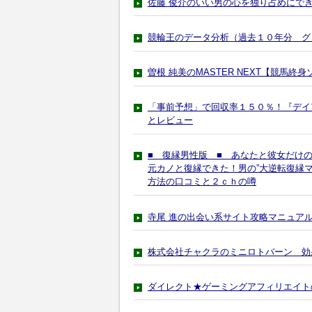
佐藤 俊介のいい男の心を独り占めにで
競輪王のデータ分析（過去１０年分 グ
曽根 純美のMASTER NEXT【競馬終
「事前予想」で回収率１５０％！『デイ
とレビュー
■ 復縁男性版 ■ あなたと彼女だけ
元カノと復縁できた！男の”大逆転復縁
方法の口コミと２ｃｈの噂
寺尾 進の出会い系サイト攻略マニュア
株式会社チャクラのミニロトバーン 効
ダイレクト★ゲーミングアフィリエイト