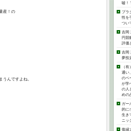
嘘！
量産！の
プラ
性を手
つい
吉岡
円競
評価
吉岡
夢投
（有
通い
のペ
まうんですよね。
が学
の人
めの
ガー
的に
生き
ニッ
復縁