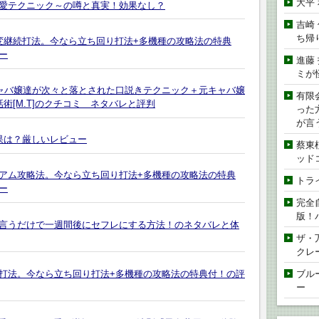
大平
愛テクニック～の噂と真実！効果なし？
吉崎
ち帰
 確変継続打法。今なら立ち回り打法+多機種の攻略法の特典
ー
進藤
ミが
キャバ嬢達が次々と落とされた口説きテクニック＋元キャバ嬢
有限
術[M.T]のクチコミ ネタバレと評判
った
が言
果は？厳しいレビュー
蔡東
ッド
ミアム攻略法。今なら立ち回り打法+多機種の攻略法の特典
トラ
ー
完全
版！
言うだけで一週間後にセフレにする方法！のネタバレと体
ザ・
クレ
撃打法。今なら立ち回り打法+多機種の攻略法の特典付！の評
ブル
ー