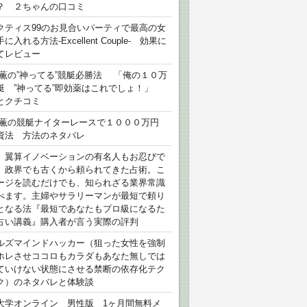
？ ２ちゃんの口コミ
クティス99のお見合いパーティで最高の女
に入れる方法-Excellent Couple- 効果に
てレビュー
 薫の”神ってる”競艇必勝法 「俺の１０万
艇 ”神ってる”即効薬はこれでしょ！」
とクチコミ
 薫の競艇ナイターレースで１０００万円
資法 方法のネタバレ
）翼算イノベーションの有名人もお忍びで
、政界でも古くから頼られてきた占術。こ
ージを読むだけでも、知られざる業界常識
べます。主婦やサラリーマンが最短で頼り
となる法『最短であなたもプロ級になるた
占い講義』購入者が言う実際の評判
ルズマインドハッカー（狙った女性を強制
ホレさせココロもカラダもあなた無しでは
ていけない状態にさせる禁断の依存化テク
ク）のネタバレと体験談
大学オンライン 男性版 1ヶ月間無料メ