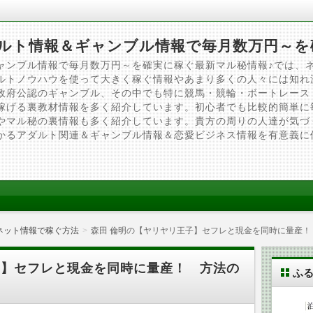
ルト情報＆ギャンブル情報で毎月数万円～を
ャンブル情報で毎月数万円～を確実に稼ぐ最新マル秘情報♪では、
ルトノウハウを使って大きく稼ぐ情報やあまり多くの人々には知れ
政府公認のギャンブル、その中でも特に競馬・競輪・ボートレース
稼げる裏教材情報を多く紹介しています。初心者でも比較的簡単に
やマル秘の裏情報も多く紹介しています。貴方の周りの人達が気づ
かるアダルト関連＆ギャンブル情報＆恋愛ビジネス情報を有意義に
ネット情報で稼ぐ方法
森田 倫明の【ヤリヤリ王子】セフレと現金を同時に量産！
子】セフレと現金を同時に量産！ 方法の
ふ