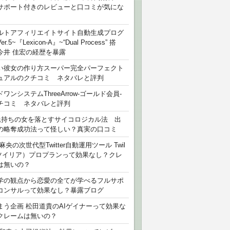
サポート付きのレビューと口コミが気にな
ルトアフィリエイトサイト自動生成プログ
r.5~『Lexicon-A』~“Dual Process” 搭
今井 佳宏の経歴を暴露
い彼女の作り方スーパー完全パーフェクト
ュアルのクチコミ ネタバレと評判
ワンシステムThreeArrow-ゴールド会員-
チコミ ネタバレと評判
氏持ちの女を落とすサイコロジカル法 出
の略奪成功法って怪しい？真実の口コミ
麻央の次世代型Twitter自動運用ツール Twil
（ツイリア）プロプランって効果なし？クレ
は無いの？
学の観点から恋愛の全てが学べるフルサポ
コンサルって効果なし？暴露ブログ
まう企画 松田道貴のAIゲイナーって効果な
クレームは無いの？