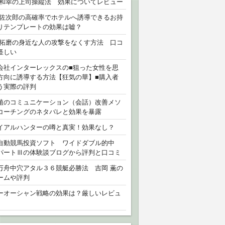
 和幸の上司操縦法 効果についてレビュー
 佐次郎の高確率でホテルへ誘導できるお持
りテンプレートの効果は嘘？
 拓磨の身近な人の攻撃をなくす方法 口コ
怪しい
会社インターレックスの■狙った女性を思
方向に誘導する方法【狂気の華】■購入者
う実際の評判
植のコミュニケーション（会話）改善メソ
コーチングのネタバレと効果を暴露
イアルハンターの噂と真実！効果なし？
自動競馬投資ソフト ワイドダブル的中
パートⅢの体験談ブログから評判と口コミ
万舟中穴アタル３６競艇必勝法 吉岡 薫の
ームや評判
ーオーシャン戦略の効果は？厳しいレビュ