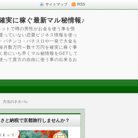
サイトマップ
RSS
確実に稼ぐ最新マル秘情報♪
ネットで噂の男性がお金を使う事を惜
渡っていない恋愛ビジネス情報を使っ
・パチンコ・パチスロや一発で大金を
毎月数万円～数十万円を確実に稼ぐ事
く前にいち早くマル秘情報をGETして
使って貴方の自由に使う事の出来るお
 方法のネタバレ
るさと納税で京都旅行しませんか？