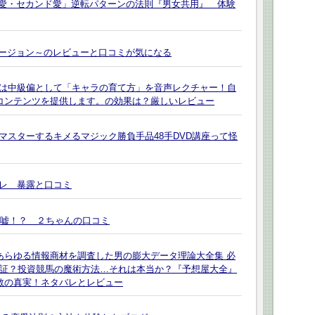
差愛・セカンド愛」逆転パターンの法則『男女共用』 体験
 JV バージョン～のレビューと口コミが気になる
偏は中級偏として「キャラの育て方」を音声レクチャー！自
声コンテンツを提供します。の効果は？厳しいレビュー
マスターするキメるマジック勝負手品48手DVD講座って怪
レ 暴露と口コミ
は嘘！？ ２ちゃんの口コミ
あらゆる情報商材を調査した男の膨大データ理論大全集 必
保証？投資競馬の魔術方法…それは本当か？『予想屋大全』
 敬の真実！ネタバレとレビュー