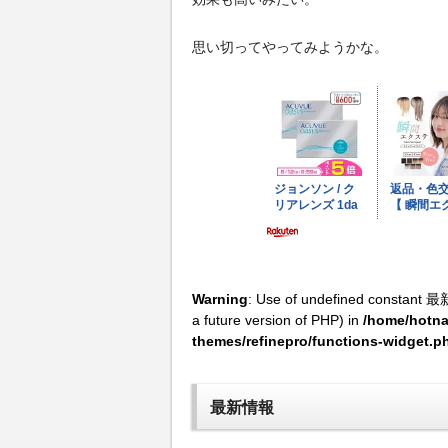
思い切ってやってみようかな。
Warning
: Use of undefined constant 最
a future version of PHP) in
/home/hotna
themes/refinepro/functions-widget.p
最新情報