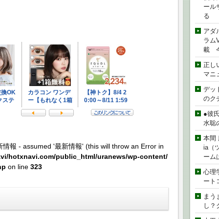
ール
る
アダ
ラムVe
載 
正し
マニ
デッド
のク
●彼
水聡
本間 
新情報 - assumed '最新情報' (this will throw an Error in
ia
vi/hotxnavi.com/public_html/uranews/wp-content/
ーム
hp
on line
323
心理
ート
まう
し？