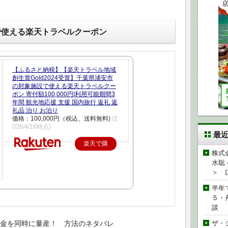
で使える楽天トラベルクーポン
【ふるさと納税】【楽天トラベル地域
創生賞Gold2024受賞】千葉県浦安市
の対象施設で使える楽天トラベルクー
ポン 寄付額100,000円|利用可能期間3
年間 観光地応援 支援 国内旅行 返礼 返
礼品 泊り お泊り
価格：100,000円（税込、送料無料)
(2
026/4/16時点)
最
楽天で購
株式
入
水聡
＞ 
半年
５・
談
現金を同時に量産！ 方法のネタバレ
ザ・