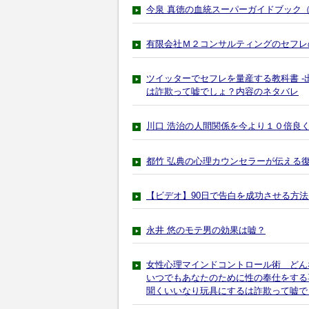
今泉 真徳の血統スーパーガイドブック
有限会社Ｍ２コンサルティングのセフレ
ツイッターでセフレを量産する教科書 -
は詐欺って嘘でしょ？内容のネタバレ
川口 浩治の人間関係を今より１０倍良
都竹 弘典の心理カウンセラーが伝える
【ビデオ】90日で告白を成功させる方法
永井 悠のモテ男の効果は嘘？
女性心理マインドコントロール術 どん
いつでもあなたのために性の奉仕をする
聞くいいなり玩具にするは詐欺って嘘で