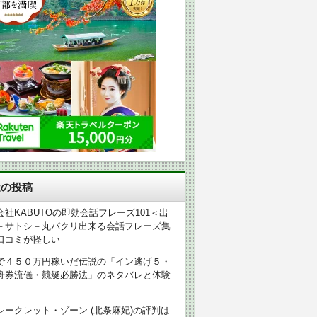
近の投稿
会社KABUTOの即効会話フレーズ101＜出
－サトシ－丸パクリ出来る会話フレーズ集
口コミが怪しい
で４５０万円稼いだ伝説の「イン逃げ５・
舟券流儀・競艇必勝法」のネタバレと体験
シークレット・ゾーン (北条麻妃)の評判は