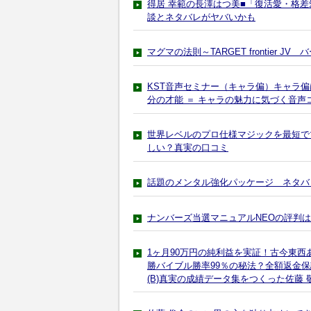
得居 幸範の長澤はつ美■「復活愛・格
談とネタバレがヤバいかも
マグマの法則～TARGET frontier
KST音声セミナー（キャラ偏）キャラ
分の才能 ＝ キャラの魅力に気づく音
世界レベルのプロ仕様マジックを最短で
しい？真実の口コミ
話題のメンタル強化パッケージ ネタバ
ナンバーズ当選マニュアルNEOの評判
1ヶ月90万円の純利益を実証！古今東西
勝バイブル勝率99％の秘法？全額返金
(B)真実の成績データ集をつくった佐藤