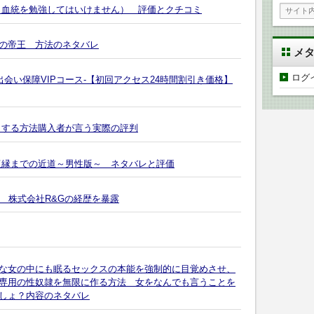
（血統を勉強してはいけません） 評価とクチコミ
の帝王 方法のネタバレ
メ
ログ
出会い保障VIPコース-【初回アクセス24時間割引き価格】
くする方法購入者が言う実際の評判
復縁までの近道～男性版～ ネタバレと評価
 株式会社R&Gの経歴を暴露
な女の中にも眠るセックスの本能を強制的に目覚めさせ、
専用の性奴隷を無限に作る方法 女をなんでも言うことを
しょ？内容のネタバレ