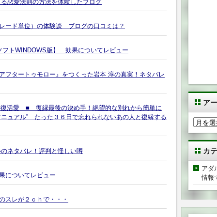
きる恋愛法則の方法を体験したブログ
レード単位）の体験談 ブログの口コミは？
身ソフトWINDOWS版】 効果についてレビュー
アフタートゥモロー』をつくった岩本 淳の真実！ネタバレ
ア
の復活愛 ■ 復縁最後の決め手！絶望的な別れから簡単に
マニュアル” たった３６日で忘れられないあの人と復縁する
ア
ー
カ
カ
ルのネタバレ！評判と怪しい噂
イ
ブ
アダ
果についてレビュー
情報
のスレが２ｃｈで・・・