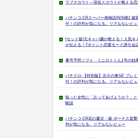
ラブスカウト～現役スカウトが教える恋
パチンコ-CRスーパー海物語IN沖縄2
付！の評判が気になる。リアルなレビュ
[セット版]元キャバ嬢が教える！人気
が伝える！7ポイント恋愛モード誘引会話
番号予想ソフト ミニロトくん1号の効
パチスロ-【特別版】北斗の拳SE プレ
付！の評判が気になる。リアルなレビュ
狙った女性に「占ってあげようか？」と
験談
パチンコ-CR花の慶次・焔 ボーナス直
判が気になる。リアルなレビュー