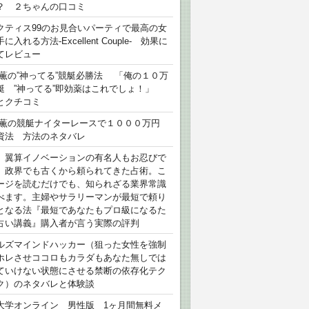
？ ２ちゃんの口コミ
クティス99のお見合いパーティで最高の女
に入れる方法-Excellent Couple- 効果に
てレビュー
 薫の”神ってる”競艇必勝法 「俺の１０万
艇 ”神ってる”即効薬はこれでしょ！」
とクチコミ
 薫の競艇ナイターレースで１０００万円
資法 方法のネタバレ
）翼算イノベーションの有名人もお忍びで
、政界でも古くから頼られてきた占術。こ
ージを読むだけでも、知られざる業界常識
べます。主婦やサラリーマンが最短で頼り
となる法『最短であなたもプロ級になるた
占い講義』購入者が言う実際の評判
ルズマインドハッカー（狙った女性を強制
ホレさせココロもカラダもあなた無しでは
ていけない状態にさせる禁断の依存化テク
ク）のネタバレと体験談
大学オンライン 男性版 1ヶ月間無料メ