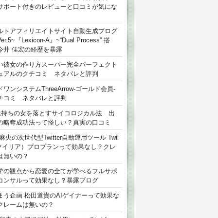
サポート付きのレビューと口コミが気にな
ルトアフィリエイトサイト自動生成プログ
r.5~『Lexicon-A』~“Dual Process” 搭
今井 佳宏の経歴を暴露
い彼女の作り方スーパー完全パーフェクト
ュアルのクチコミ ネタバレと評判
ワンシステムThreeArrow-ゴールド会員-
チコミ ネタバレと評判
氏持ちの女を落とすサイコロジカル法 出
の略奪成功法って怪しい？真実の口コミ
麻央の次世代型Twitter自動運用ツール Twil
（ツイリア）プロプランって効果なし？クレ
は無いの？
学の観点から恋愛の全てが学べるフルサポ
コンサルって効果なし？暴露ブログ
まう企画 松田道貴のAIゲイナーって効果な
クレームは無いの？