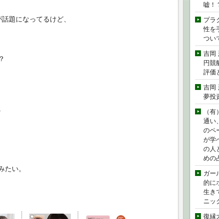
嘘！
が話題になってるけど、
プラ
性を手
つい
吉岡
？
円競
評価
吉岡
夢投
。
（有
通い
のペ
が学
の人
めの
みたい。
ガー
的に
生き
ニッ
復縁