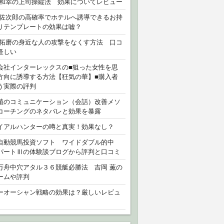
 和幸の上司操縦法 効果についてレビュー
 佐次郎の高確率でホテルへ誘導できるお持
りテンプレートの効果は嘘？
 拓磨の身近な人の攻撃をなくす方法 口コ
怪しい
会社インターレックスの■狙った女性を思
方向に誘導する方法【狂気の華】■購入者
う実際の評判
植のコミュニケーション（会話）改善メソ
コーチングのネタバレと効果を暴露
イアルハンターの噂と真実！効果なし？
自動競馬投資ソフト ワイドダブル的中
パートⅢの体験談ブログから評判と口コミ
万舟中穴アタル３６競艇必勝法 吉岡 薫の
ームや評判
ーオーシャン戦略の効果は？厳しいレビュ