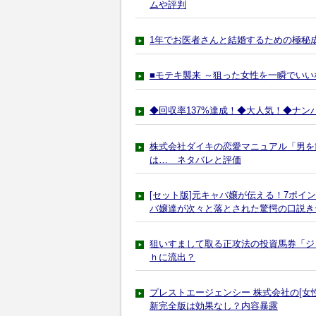
ムや評判
1年でお医者さんと結婚するための極秘
■モテキ襲来 ～狙った女性を一瞬でい
◆回収率137%達成！◆大人気！◆ナ
株式会社ダイキの恋愛マニュアル「男を
は… ネタバレと評価
[セット版]元キャバ嬢が伝える！7ポ
バ嬢達が次々と落とされた驚愕の口説きテ
狙いすまして取る正攻法の投資馬券「ジ
ｈに流出？
プレストエージェンシー 株式会社の[女
新完全版は効果なし？内容暴露