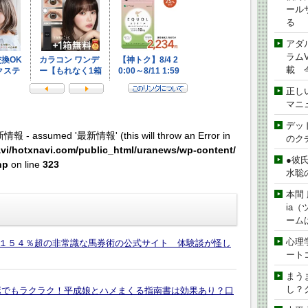
ール
る
アダ
ラムVe
載 
正し
マニ
デッド
新情報 - assumed '最新情報' (this will throw an Error in
のク
vi/hotxnavi.com/public_html/uranews/wp-content/
●彼
hp
on line
323
水聡
本間 
ia
ーム
心理
１５４％超の非常識な馬券術の公式サイト 体験談が怪し
ート
まう
し？
ボでもラクラク！平成娘とハメまくる指南書は効果あり？口