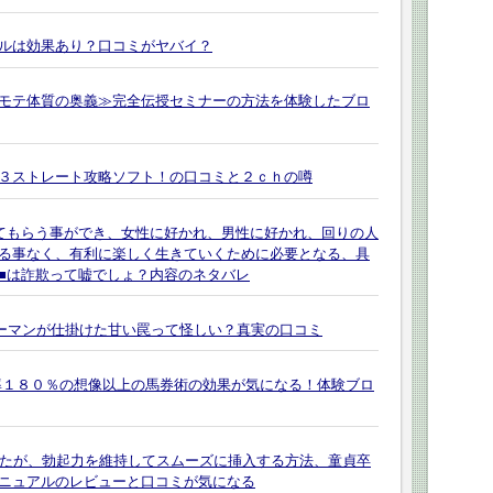
ルは効果あり？口コミがヤバイ？
モテ体質の奥義≫完全伝授セミナーの方法を体験したブロ
３ストレート攻略ソフト！の口コミと２ｃｈの噂
てもらう事ができ、女性に好かれ、男性に好かれ、回りの人
る事なく、有利に楽しく生きていくために必要となる、具
■は詐欺って嘘でしょ？内容のネタバレ
リーマンが仕掛けた甘い罠って怪しい？真実の口コミ
率１８０％の想像以上の馬券術の効果が気になる！体験ブロ
なたが、勃起力を維持してスムーズに挿入する方法、童貞卒
ニュアルのレビューと口コミが気になる