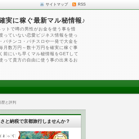
サイトマップ
RSS
確実に稼ぐ最新マル秘情報♪
ネットで噂の男性がお金を使う事を惜
渡っていない恋愛ビジネス情報を使っ
・パチンコ・パチスロや一発で大金を
毎月数万円～数十万円を確実に稼ぐ事
く前にいち早くマル秘情報をGETして
使って貴方の自由に使う事の出来るお
経歴と評判
るさと納税で京都旅行しませんか？