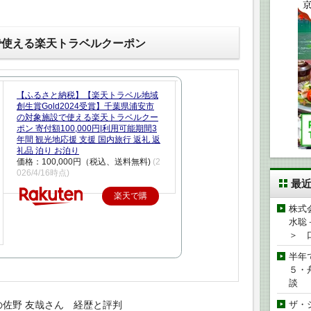
で使える楽天トラベルクーポン
【ふるさと納税】【楽天トラベル地域
創生賞Gold2024受賞】千葉県浦安市
の対象施設で使える楽天トラベルクー
ポン 寄付額100,000円|利用可能期間3
年間 観光地応援 支援 国内旅行 返礼 返
礼品 泊り お泊り
価格：100,000円（税込、送料無料)
(2
026/4/16時点)
最
楽天で購
株式
入
水聡
＞ 
半年
５・
談
の佐野 友哉さん 経歴と評判
ザ・