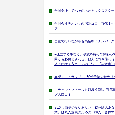
合同会社 でべそのネオセックススクー
合同会社テオレマの溜池ゴロ―直伝！≪
グ
自動で行いながらも高確率！ナンバーズ
■孤立する事なく、敬意を持って関わっ
間から必要とされる。他人にコキ使われ
体的な考え方と、その方法。【福音書】
妄想エロトラップ ～ 30代子持ちサラ
フラッシュフィールド競馬投資法 回収
グの口コミ
SEXに自信のないあなた、初体験のあ
業、脱素人童貞のための、挿入・合体マ