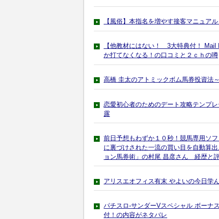
【風俗】本指名を増やす接客マニュアル
【他教材にはない！ 3大特典付！ Mai
か打てなくなる！の口コミと２ｃｈの噂
高橋 圭太のアトミックボム馬券投資法
恋愛初心者のためのデート攻略テンプレ
露
前日予想もわずか１０秒！競馬専用ソフ
に裏づけされた一流の買い目を自動算出
ョン馬券術」の村尾 昌彦さん 経歴と
アリスエオフィス有末 やよいの今日学
パチスロ-サンダーVスペシャル ボーナ
付！の内容がネタバレ