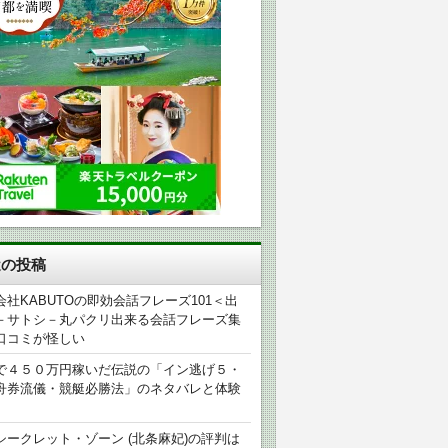
近の投稿
会社KABUTOの即効会話フレーズ101＜出
－サトシ－丸パクリ出来る会話フレーズ集
口コミが怪しい
で４５０万円稼いだ伝説の「イン逃げ５・
舟券流儀・競艇必勝法」のネタバレと体験
シークレット・ゾーン (北条麻妃)の評判は