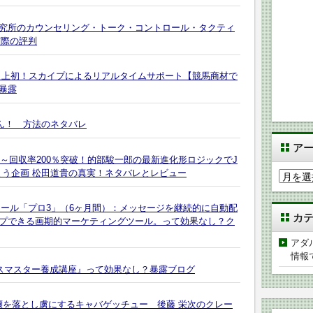
究所のカウンセリング・トーク・コントロール・タクティ
う実際の評判
史上初！スカイプによるリアルタイムサポート【競馬商材で
暴露
くん！ 方法のネタバレ
ア
～回収率200％突破！的部駿一郎の最新進化形ロジックでJ
まう企画 松田道貴の真実！ネタバレとレビュー
ア
ー
カ
ステップメール「プロ3」（6ヶ月間）：メッセージを継続的に自動配
カ
イ
プできる画期的マーケティングツール。って効果なし？ク
ブ
アダ
情報
クスマスター養成講座』って効果なし？暴露ブログ
嬢を落とし虜にするキャバゲッチュー 後藤 栄次のクレー