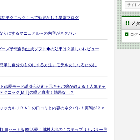
成功テクニック！って効果なし？暴露ブログ
メ
いなりにするマニュアル～の内容がネタバレ
ログ
ンバーズ予想自動生成ソフト◆の効果は？厳しいレビュー
簡単に自分のものにする方法」モテル女になるために
イント恋愛モード誘引会話術＋元キャバ嬢が教える！人気キャ
クニック[M.T]の噂と真実！効果なし？
ャッカルＪＲＡ］の口コミと内容のネタバレ！実態が２ｃ
性用][セット版]復活愛！川村大地の４ステップリカバリー最