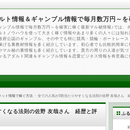
ルト情報＆ギャンブル情報で毎月数万円～を
ャンブル情報で毎月数万円～を確実に稼ぐ最新マル秘情報♪では、
ルトノウハウを使って大きく稼ぐ情報やあまり多くの人々には知れ
政府公認のギャンブル、その中でも特に競馬・競輪・ボートレース
稼げる裏教材情報を多く紹介しています。初心者でも比較的簡単に
やマル秘の裏情報も多く紹介しています。貴方の周りの人達が気づ
かるアダルト関連＆ギャンブル情報＆恋愛ビジネス情報を有意義に
ネット情報で稼ぐ方法
全ての人気が3割当たりやすくなる法則の佐野 友哉さん 
すくなる法則の佐野 友哉さん 経歴と評
ふ