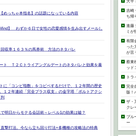
大平
吉崎
【めっちゃ本指名】の話題になっている内容
ち帰
進藤
l Mind】 わずか６日で女性の恋愛感情を生み出すメールし
ミが
有限
った
～回収率１６３％の馬券術 方法のネタバレ
が言
蔡東
ート Ｔ２Ｃトライアングルデートのネタバレと効果を暴
ッド
トラ
トに「コンピ指数」をコピペするだけで、１２年間の歴史
完全
。１２年連続「完全プラス収支」の金字塔「ボルトアクシ
版！
評判
ザ・
クレ
んで明日からモテる会話術～レベル1の効果は嘘？
ブル
ー
ス直撃打法。今なら立ち回り打法+多機種の攻略法の特典