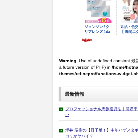
Warning
: Use of undefined constant 最
a future version of PHP) in
/home/hotna
themes/refinepro/functions-widget.p
最新情報
プロフェッショナル馬券投資法｜回収率
い
坪井 昭樹の【冊子版！】中年ハゲメタ
コミがヤバイ？