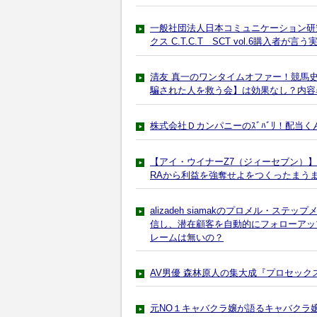
一般社団法人日本コミュニケーション研
クス C.T.C.T SCT vol.6購入者が言
清友 真一のワンタイムオファー！競馬
騙された人を救う会】は効果なし？内容
株式会社Ｄカンパニーのｽﾞﾊﾞﾘ！配当
【アイ・ウイナーZ7（ジィーセブン）】
RAから利益を強奪せよをつくったまう
alizadeh siamakのプロメル・
信し、潜在顧客を自動的にフォローアッ
レームは無いの？
AV男優 森林原人の集大成『プロセッ
元NO１キャバクラ嬢が語るキャバクラ