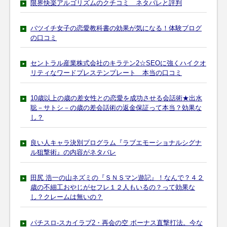
限界快楽アルゴリズムのクチコミ ネタバレと評判
バツイチ女子の恋愛教科書の効果が気になる！体験ブログ
の口コミ
セントラル産業株式会社のキラテン2☆SEOに強くハイクオ
リティなワードプレステンプレート 本当の口コミ
10歳以上の歳の差女性との恋愛を成功させる会話術★出水
聡－サトシ－の歳の差会話術の返金保証って本当？効果な
し？
良い人キャラ決別プログラム『ラブエモーショナルシグナ
ル狙撃術』の内容がネタバレ
田尻 浩一の山ネズミの『ＳＮＳマン遊記』！なんで？４２
歳の不細工おやじがセフレ１２人もいるの？って効果な
し？クレームは無いの？
パチスロ-スカイラブ2・再会の空 ボーナス直撃打法。今な