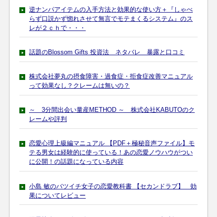
逆ナンパアイテムの入手方法と効果的な使い方＋『しゃべ
らず口説かず惚れさせて無言でモテまくるシステム』のス
レが２ｃｈで・・・
話題のBlossom Gifts 投資法 ネタバレ 暴露と口コミ
株式会社夢丸の摂食障害・過食症・拒食症改善マニュアル
って効果なし？クレームは無いの？
～ 3分間出会い量産METHOD ～ 株式会社KABUTOのク
レームや評判
恋愛心理上級編マニュアル 【PDF＋極秘音声ファイル】モ
テる男女は経験的に使っている！あの恋愛ノウハウがつい
に公開！の話題になっている内容
小島 敏のバツイチ女子の恋愛教科書 【セカンドラブ】 効
果についてレビュー