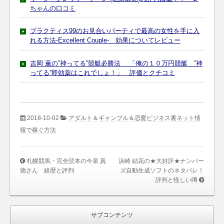
ちゃんの口コミ
プラクティス99のお見合いパーティで最高の女性を手に入
れる方法-Excellent Couple- 効果についてレビュー
吉岡 薫の”神ってる”競艇必勝法 「俺の１０万円競艇 ”神
ってる”即効薬はこれでしょ！」 評価とクチコミ
2018-10-02
アダルト＆ギャンブル＆恋愛ビジネス裏ネット情
報で稼ぐ方法
札幌競馬・完全読本の今泉 真
浜崎 結花の★大好評★ナンバー
徳さん 経歴と評判
ズ自動生成ソフトのネタバレ！
評判と怪しい噂
サブコンテンツ