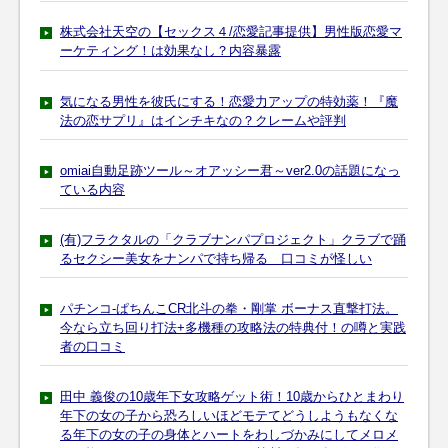
株式会社天空の【セックス４/恋愛記事提供】男性版恋愛マ
ーケティング！は効果なし？内容暴露
気になる男性を彼氏にする！恋愛力アップの特効薬！『魔
法の恋サプリ』はインチキなの？クレームや評判
omiai自動足跡ツール～オアッシー君～ver2.0の話題になっ
ている内容
(有)フラクタルの「クラブナンパプロジェクト」クラブで踊
るセクシー美女をナンパで持ち帰る 口コミが怪しい
パチンコ-ぱちんこCR北斗の拳・剛掌 ボーナス直撃打法。
今なら立ち回り打法+多機種の攻略法の特典付！の噂と実践
者の口コミ
田中 義俊の10歳年下女攻略ゲット術！10歳からひとまわり
年下の女の子から恐ろしいほどモテてどうしようもなくな
る年下の女の子の身体とハートをわしづかみにしてメロメ