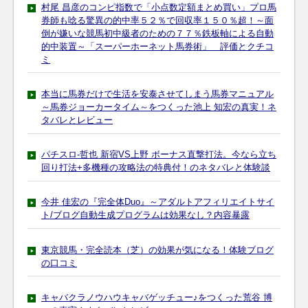
村尾 昌彦のコンピ指数で「小点数定額まとめ買い」プロ馬
券師も唸る驚異の的中率５２％で回収率１５０％超！～面
倒が嫌いな競馬初中級者のための７７％鉄板軸による自動
的中装置～「スーパーホーネット馬券術」 評価とクチコ
ミ
本当に馬券だけで生活を安泰させてしまう馬券マニュアル
～馬券ジョーカータイム～をつくった池上 知宏の真実！ネ
タバレとレビュー
パチスロ-哲也 新宿VS上野 ボーナス直撃打法。今なら立ち
回り打法+多機種の攻略法の特典付！のネタバレと体験談
今井 佳宏の『完全体Duo』～アダルトアフィリエイトサイ
ト/ブログ自動生成プログラムは効果なし？内容暴露
東京競馬・完全読本（芝）の効果が気になる！体験ブログ
の口コミ
キャバクラノウハウキャバゲッチュー♪をつくった荒谷 博