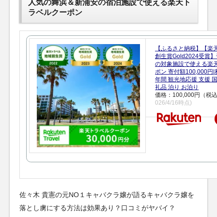
人気の舞浜＆新浦安の宿泊施設で使える楽天ト
ラベルクーポン
【ふるさと納税】【楽
創生賞Gold2024受
の対象施設で使える楽
ポン 寄付額100,000
年間 観光地応援 支援 
礼品 泊り お泊り
価格：100,000円（税
026/4/16時点)
佐々木 貴憲の元NO１キャバクラ嬢が語るキャバクラ嬢を
落とし虜にする方法は効果あり？口コミがヤバイ？