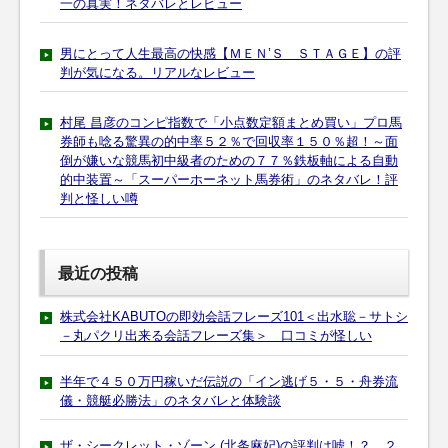
一の真実！ネタバレとレビュー
男にとって人生最高の快感【ＭＥＮ’Ｓ ＳＴＡＧＥ】の評
判が気になる。リアルなレビュー
村尾 昌彦のコンピ指数で「小点数定額まとめ買い」プロ馬
券師も唸る驚異の的中率５２％で回収率１５０％超！～面
倒が嫌いな競馬初中級者のための７７％鉄板軸による自動
的中装置～「スーパーホーネット馬券術」のネタバレ！評
判と怪しい噂
最近の投稿
株式会社KABUTOの即効会話フレーズ101＜出水聡－サトシ
－丸パクリ出来る会話フレーズ集＞ 口コミが怪しい
半年で４５０万円稼いだ伝説の「イン逃げ５・５・舟券流
儀・競艇必勝法」のネタバレと体験談
ザ・シークレット・ゾーン (北条麻妃)の評判は嘘！？ ２