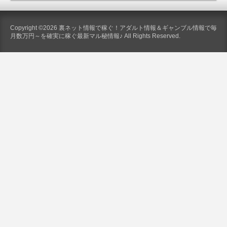
Copyright ©2026 裏ネット情報で稼ぐ！アダルト情報＆ギャンブル情報で毎
月数万円～を確実に稼ぐ最新マル秘情報♪ All Rights Reserved.