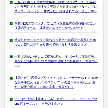
出会いスポット別女性攻略術～彼女いない歴イコール年齢
の中年男性でも 無理なく実践できる彼女の作り方～のプレ
ストエージェンシー 株式会社が評価されてる 怪しい噂？
岡村 達矢のツイッターでセフレを量産する教科書 -出会い
保障VIPコース- 体験談とネタバレがヤバいかも
常識外れのジャグラー勝ち技☆元ホール店長が暴露したホ
ルコン逆利用立ち回り術って効果なし？暴露ブログ
中川 武頼のパチンコ-CR花の慶次・漢 ボーナス直撃打法。
今なら立ち回り打法+多機種の攻略法の特典付！ 本当の口
コミ
【恋スピ】 恋愛スピリチュアルカウンセラーが教える 幸せ
な恋を手に入れる5つのステップ ～恋愛下手なあなたが変
わる恋愛心理術～の噂と真実！効果なし？
田中 智一郎の【最強ツール】アダルトアフィリツール「de
epsディープス」 方法のネタバレ