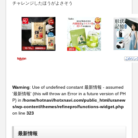
チャレンジしたほうがよさそう
Warning
: Use of undefined constant 最新情報 - assumed
'最新情報' (this will throw an Error in a future version of PH
P) in
/home/hotnavi/hotxnavi.com/public_html/uranew
s/wp-content/themes/refinepro/functions-widget.php
on line
323
最新情報