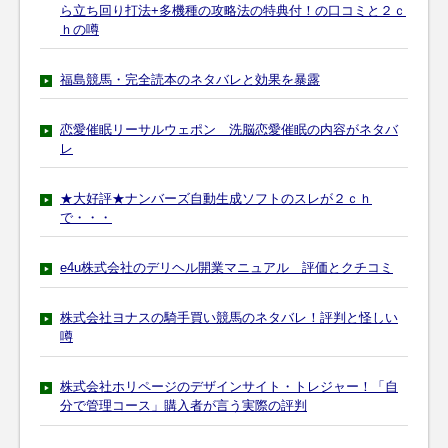
ら立ち回り打法+多機種の攻略法の特典付！の口コミと２ｃ
ｈの噂
福島競馬・完全読本のネタバレと効果を暴露
恋愛催眠リーサルウェポン 洗脳恋愛催眠の内容がネタバ
レ
★大好評★ナンバーズ自動生成ソフトのスレが２ｃｈ
で・・・
e4u株式会社のデリヘル開業マニュアル 評価とクチコミ
株式会社ヨナスの騎手買い競馬のネタバレ！評判と怪しい
噂
株式会社ホリページのデザインサイト・トレジャー！「自
分で管理コース」購入者が言う実際の評判