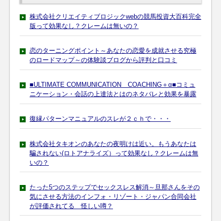
株式会社クリエイティブロジックwebの競馬投資大百科完全
版って効果なし？クレームは無いの？
恋のターニングポイント～あなたの恋愛を成就させる究極
のロードマップ～の体験談ブログから評判と口コミ
■ULTIMATE COMMUNICATION COACHING＋α■コミュ
ニケーション・会話の上達法とはのネタバレと効果を暴露
復縁パターンマニュアルのスレが２ｃｈで・・・
株式会社タキオンのあなたの夜明けは近い。もうあなたは
騙されない(ロトアナライズ）って効果なし？クレームは無
いの？
たった5つのステップでセックスレス解消～旦那さんをその
気にさせる方法のインフォ・リゾート・ジャパン合同会社
が評価されてる 怪しい噂？