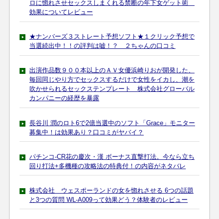
ロに惚れさせセックスしまくれる禁断の年下女ゲット術
効果についてレビュー
★ナンバーズ３ストレート予想ソフト★１クリック予想で
当選続出中！！の評判は嘘！？ ２ちゃんの口コミ
出演作品数９００本以上のＡＶ女優浜崎りおが開発した、
毎回同じやり方でセックスするだけで女性をイカし、潮を
吹かせられるセックステンプレート 株式会社グローバル
カンパニーの経歴を暴露
長谷川 潤のロト6で2億当選中のソフト「Grace」モニター
募集中！は効果あり？口コミがヤバイ？
パチンコ-CR花の慶次・漢 ボーナス直撃打法。今なら立ち
回り打法+多機種の攻略法の特典付！の内容がネタバレ
株式会社 ウェスポーランドの女を惚れさせる 6つの話題
と3つの質問 WL-A009って効果どう？体験者のレビュー