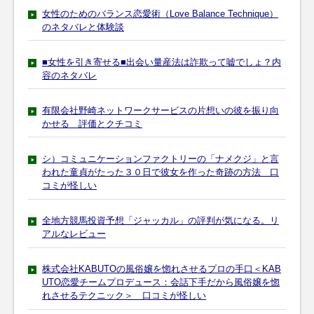
女性のためのバランス恋愛術（Love Balance Technique）
のネタバレと体験談
■女性を引き寄せる■出会い量産法は詐欺って嘘でしょ？内
容のネタバレ
有限会社野崎ネットワークサービスの片想いの彼を振り向
かせる 評価とクチコミ
シ）コミュニケーションファクトリーの「ナメクジ」と言
われた童貞がたった３０日で彼女を作った奇跡の方法 口
コミが怪しい
全地方競馬投資予想「ジャッカル」の評判が気になる。リ
アルなレビュー
株式会社KABUTOの風俗嬢を惚れさせるプロの手口＜KAB
UTO恋愛チームプロデュース：会話下手だから風俗嬢を惚
れさせるテクニック＞ 口コミが怪しい