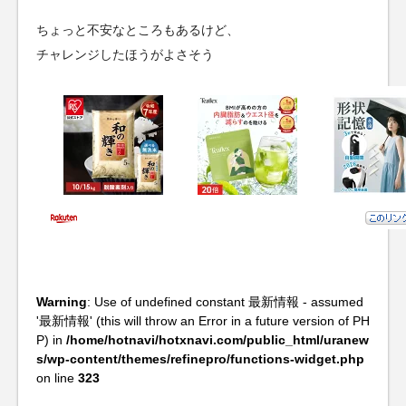
ちょっと不安なところもあるけど、
チャレンジしたほうがよさそう
Warning
: Use of undefined constant 最新情報 - assumed
'最新情報' (this will throw an Error in a future version of PH
P) in
/home/hotnavi/hotxnavi.com/public_html/uranew
s/wp-content/themes/refinepro/functions-widget.php
on line
323