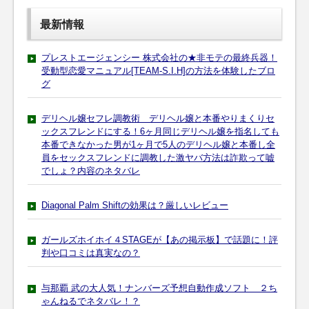
最新情報
プレストエージェンシー 株式会社の★非モテの最終兵器！
受動型恋愛マニュアル[TEAM-S.I.H]の方法を体験したブロ
グ
デリヘル嬢セフレ調教術 デリヘル嬢と本番やりまくりセ
ックスフレンドにする！6ヶ月同じデリヘル嬢を指名しても
本番できなかった男が1ヶ月で5人のデリヘル嬢と本番し全
員をセックスフレンドに調教した激ヤバ方法は詐欺って嘘
でしょ？内容のネタバレ
Diagonal Palm Shiftの効果は？厳しいレビュー
ガールズホイホイ４STAGEが【あの掲示板】で話題に！評
判や口コミは真実なの？
与那覇 武の大人気！ナンバーズ予想自動作成ソフト ２ち
ゃんねるでネタバレ！？