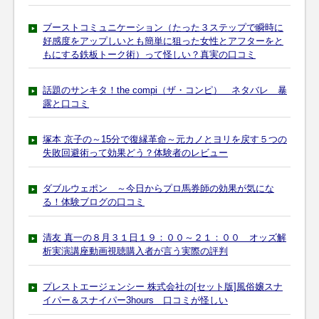
ブーストコミュニケーション（たった３ステップで瞬時に
好感度をアップしいとも簡単に狙った女性とアフターをと
もにする鉄板トーク術）って怪しい？真実の口コミ
話題のサンキタ！the compi（ザ・コンピ） ネタバレ 暴
露と口コミ
塚本 京子の～15分で復縁革命～元カノとヨリを戻す５つの
失敗回避術って効果どう？体験者のレビュー
ダブルウェポン ～今日からプロ馬券師の効果が気にな
る！体験ブログの口コミ
清友 真一の８月３１日１９：００～２１：００ オッズ解
析実演講座動画視聴購入者が言う実際の評判
プレストエージェンシー 株式会社の[セット版]風俗嬢スナ
イパー＆スナイパー3hours 口コミが怪しい