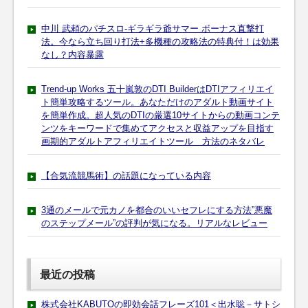
中川 武頼のパチスロ-ギラギラ爺サマー ボーナス直撃打
法。今なら立ち回り打法+多機種の攻略法の特典付！は効果
なし？内容暴露
Trend-up Works 五十嵐敦のDTI BuilderはDTIアフィリエイ
ト簡単攻略するツール。あなただけのアダルト動画サイト
を簡単作成。超人気のDTIの厳選10サイトからの動画コンテ
ンツをキーワードで集めてアクセスと収益アップを目指す
画期的アダルトアフィリエイトツール 方法のネタバレ
【合気流競馬術】の話題になっている内容
3通のメールで元カノを都合のいいセフレにする方法”悪魔
のステップメール”の評判が気になる。リアルなレビュー
最近の投稿
株式会社KABUTOの即効会話フレーズ101＜出水聡－サトシ