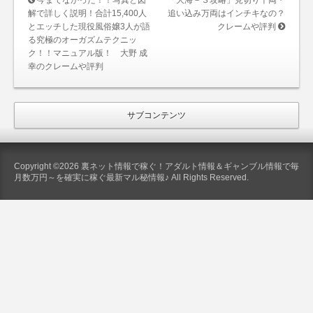
今までなかった！！写真と図
「大海－３攻略」見切り千両・
解で詳しく説明！合計15,400人
追い込み万両はインチキなの？
とエッチした現役風俗嬢3人が語
クレームや評判
る究極のオーガズムテクニッ
ク！！マニュアル版！ 大野 成
幸のクレームや評判
サブコンテンツ
Copyright ©2026 裏ネット情報で稼ぐ！アダルト情報＆ギャンブル情報で毎
月数万円～を確実に稼ぐ最新マル秘情報♪ All Rights Reserved.