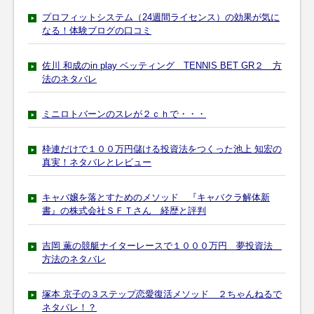
プロフィットシステム（24週間ライセンス）の効果が気に
なる！体験ブログの口コミ
佐川 和成のin play ベッティング TENNIS BET GR２ 方
法のネタバレ
ミニロトバーンのスレが２ｃｈで・・・
枠連だけで１００万円儲ける投資法をつくった池上 知宏の
真実！ネタバレとレビュー
キャバ嬢を落とすためのメソッド 『キャバクラ解体新
書』の株式会社ＳＦＴさん 経歴と評判
吉岡 薫の競艇ナイターレースで１０００万円 夢投資法
方法のネタバレ
塚本 京子の３ステップ恋愛復活メソッド ２ちゃんねるで
ネタバレ！？