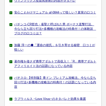
ウィンマックス投資馬券術の内容がネタバレ
安心こえかけマニュアル af-0844って怪しい？真実の口コミ
パチンコ-CR哲也・雀聖と呼ばれた男 ボーナス直撃打法。
今なら立ち回り打法+多機種の攻略法の特典付！の体験談
ブログの口コミは？
加藤 淳一の◆「運命の彼氏」を引き寄せる秘密 口コミが
怪しい
著作権を侵さず携帯アダルトで高収入！「R」携帯アダルト
アフィリエイト法の話題になっている内容
パチスロ-【特別版】青ドン プレミアム攻略法。今なら立ち
回り打法+多機種の攻略法の特典付！の話題になっている内
容
ラブウィルス ~Love Virus~のネタバレと効果を暴露