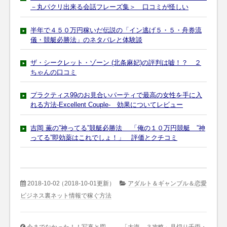
－丸パクリ出来る会話フレーズ集＞ 口コミが怪しい
半年で４５０万円稼いだ伝説の「イン逃げ５・５・舟券流
儀・競艇必勝法」のネタバレと体験談
ザ・シークレット・ゾーン (北条麻妃)の評判は嘘！？ ２
ちゃんの口コミ
プラクティス99のお見合いパーティで最高の女性を手に入
れる方法-Excellent Couple- 効果についてレビュー
吉岡 薫の”神ってる”競艇必勝法 「俺の１０万円競艇 ”神
ってる”即効薬はこれでしょ！」 評価とクチコミ
2018-10-02
（2018-10-01更新）
アダルト＆ギャンブル＆恋愛
ビジネス裏ネット情報で稼ぐ方法