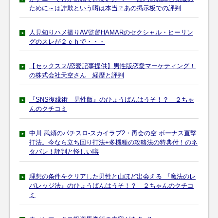
ために～は詐欺という噂は本当？あの掲示板での評判
人見知りハメ撮りAV監督HAMARのセクシャル・ヒーリン
グのスレが２ｃｈで・・・
【セックス２/恋愛記事提供】男性版恋愛マーケティング！
の株式会社天空さん 経歴と評判
『SNS復縁術 男性版』のひょうばんはうそ！？ ２ちゃ
んのクチコミ
中川 武頼のパチスロ-スカイラブ2・再会の空 ボーナス直撃
打法。今なら立ち回り打法+多機種の攻略法の特典付！のネ
タバレ！評判と怪しい噂
理想の条件をクリアした男性と山ほど出会える 『魔法のレ
バレッジ法』のひょうばんはうそ！？ ２ちゃんのクチコ
ミ