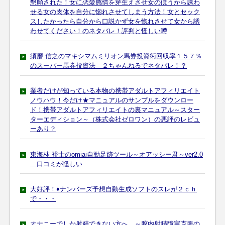
懇願された！女に恋愛感情を芽生えさせ女のほうから誘わ
せる女の肉体を自分に惚れさせてしまう方法！女とセック
スしたかったら自分から口説かず女を惚れさせて女から誘
わせてください！のネタバレ！評判と怪しい噂
須磨 信之のマキシマムミリオン馬券投資術回収率１５７％
のスーパー馬券投資法 ２ちゃんねるでネタバレ！？
業者だけが知っている本物の携帯アダルトアフィリエイト
ノウハウ！今だけ★マニュアルのサンプルをダウンロー
ド！携帯アダルトアフィリエイトの裏マニュアル～スター
ターエディション～（株式会社ゼロワン）の悪評のレビュ
ーあり？
東海林 裕士のomiai自動足跡ツール～オアッシー君～ver2.0
口コミが怪しい
大好評！♦ナンバーズ予想自動生成ソフトのスレが２ｃｈ
で・・・
オナニーでしか射精できない方へ ～膣内射精障害克服の