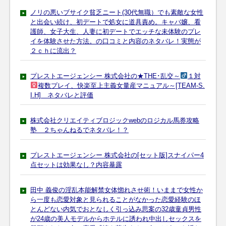
ノリの悪いブサイク貧乏ニート(30代無職）でも素敵な女性
と出会い続け、初デートで処女に道具責め。キャバ嬢、看
護師、女子大生、人妻に初デートでエッチな未体験のプレ
イを体験させた方法。の口コミと内容のネタバレ！実態が
２ｃｈに流出？
プレストエージェンシー 株式会社の★THE･乱交～
１対
複数プレイ、快楽至上主義女量産マニュアル～[TEAM-S.
I.H] ネタバレと評価
株式会社クリエイティブロジックwebのロジカル馬券攻略
塾 ２ちゃんねるでネタバレ！？
プレストエージェンシー 株式会社の[セット版]スナイパー4
点セットは効果なし？内容暴露
田中 義俊の淫乱本能解禁女体惚れさせ術！いままで女性か
ら一度も恋愛対象と見られることがなかった恋愛経験のほ
とんどない内気でおとなしく引っ込み思案の32歳童貞男性
が24歳の美人モデルからホテルに誘われ中出しセックスを