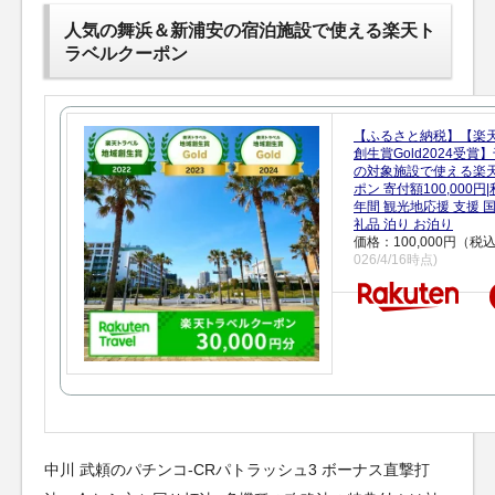
人気の舞浜＆新浦安の宿泊施設で使える楽天ト
ラベルクーポン
【ふるさと納税】【楽
創生賞Gold2024受
の対象施設で使える楽
ポン 寄付額100,000
年間 観光地応援 支援 
礼品 泊り お泊り
価格：100,000円（税
026/4/16時点)
中川 武頼のパチンコ-CRパトラッシュ3 ボーナス直撃打