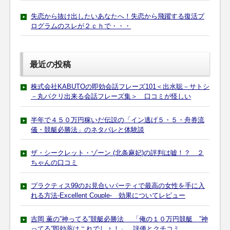
失恋から抜け出したいあなたへ！失恋から飛躍する復活プ
ログラムのスレが２ｃｈで・・・
最近の投稿
株式会社KABUTOの即効会話フレーズ101＜出水聡－サトシ
－丸パクリ出来る会話フレーズ集＞ 口コミが怪しい
半年で４５０万円稼いだ伝説の「イン逃げ５・５・舟券流
儀・競艇必勝法」のネタバレと体験談
ザ・シークレット・ゾーン (北条麻妃)の評判は嘘！？ ２
ちゃんの口コミ
プラクティス99のお見合いパーティで最高の女性を手に入
れる方法-Excellent Couple- 効果についてレビュー
吉岡 薫の”神ってる”競艇必勝法 「俺の１０万円競艇 ”神
ってる”即効薬はこれでしょ！」 評価とクチコミ