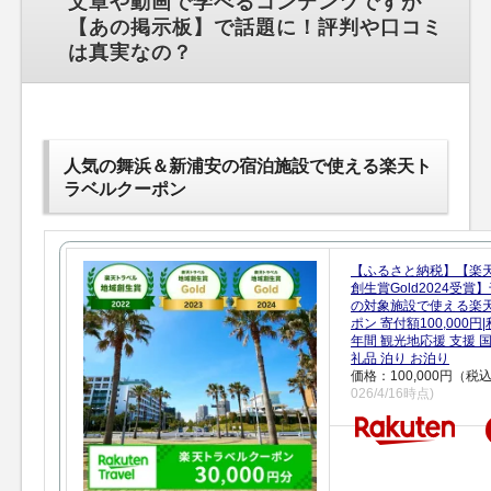
文章や動画で学べるコンテンツですが
【あの掲示板】で話題に！評判や口コミ
は真実なの？
人気の舞浜＆新浦安の宿泊施設で使える楽天ト
ラベルクーポン
【ふるさと納税】【楽
創生賞Gold2024受
の対象施設で使える楽
ポン 寄付額100,000
年間 観光地応援 支援 
礼品 泊り お泊り
価格：100,000円（税
026/4/16時点)