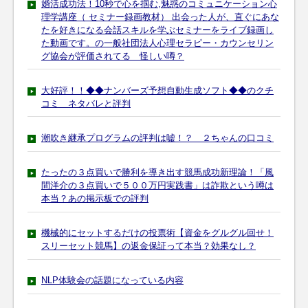
婚活成功法！10秒で心を掴む,魅惑のコミュニケーション心
理学講座（ セミナー録画教材） 出会った人が、直ぐにあな
たを好きになる会話スキルを学ぶセミナーをライブ録画し
た動画です。の一般社団法人心理セラピー・カウンセリン
グ協会が評価されてる 怪しい噂？
大好評！！◆◆ナンバーズ予想自動生成ソフト◆◆のクチ
コミ ネタバレと評判
潮吹き継承プログラムの評判は嘘！？ ２ちゃんの口コミ
たったの３点買いで勝利を導き出す競馬成功新理論！「風
間洋介の３点買いで５００万円実践書」は詐欺という噂は
本当？あの掲示板での評判
機械的にセットするだけの投票術【資金をグルグル回せ！
スリーセット競馬】の返金保証って本当？効果なし？
NLP体験会の話題になっている内容