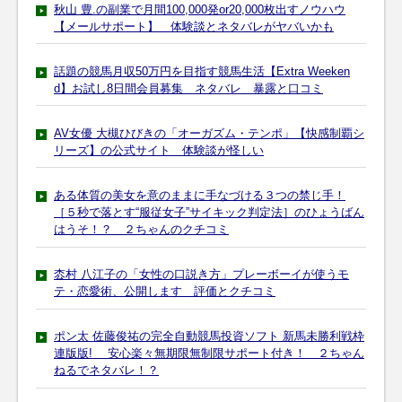
秋山 豊.の副業で月間100,000発or20,000枚出すノウハウ
【メールサポート】 体験談とネタバレがヤバいかも
話題の競馬月収50万円を目指す競馬生活【Extra Weeken
d】お試し8日間会員募集 ネタバレ 暴露と口コミ
AV女優 大槻ひびきの「オーガズム・テンポ」【快感制覇シ
リーズ】の公式サイト 体験談が怪しい
ある体質の美女を意のままに手なづける３つの禁じ手！
［５秒で落とす“服従女子”サイキック判定法］のひょうばん
はうそ！？ ２ちゃんのクチコミ
枩村 八江子の「女性の口説き方」プレーボーイが使うモ
テ・恋愛術、公開します 評価とクチコミ
ポン太 佐藤俊祐の完全自動競馬投資ソフト 新馬未勝利戦枠
連版版! 安心楽々無期限無制限サポート付き！ ２ちゃん
ねるでネタバレ！？