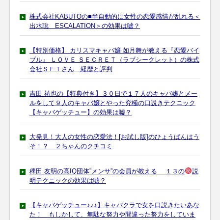
株式会社KABUTOの■半自動的に女性の恋愛感情が乱れる＜
出水聡 ESCALATION＞の効果は嘘？
【特別価格】 カリスマキャバ嬢 如月舞が教える『恋愛バイ
ブル』 ＬＯＶＥ ＳＥＣＲＥＴ（ラブシークレット）の株式
会社ＳＦＴさん 経歴と評判
吉田 祐也の【特典付き】３０日で１７人のキャバ嬢とメー
ルをして９人のキャバ嬢とやった究極の口説きテクニック
【キャバゲッチュー】の効果は嘘？
大発見！大人の女性の恋愛法！[お試し版]のひょうばんはう
そ！？ ２ちゃんのクチコミ
稗田 友明の高IQ団体”メンサ”の会員が教える １３の
説
明テクニックの効果は嘘？
【キャバゲッチュー♪♪♪】キャバクラで女を口説きたいあな
た！ もしかして、無駄な努力や間違った努力をしていま