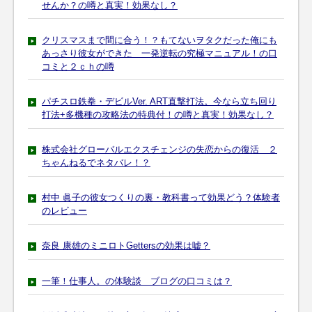
せんか？の噂と真実！効果なし？
クリスマスまで間に合う！？もてないヲタクだった俺にも
あっさり彼女ができた 一発逆転の究極マニュアル！の口
コミと２ｃｈの噂
パチスロ鉄拳・デビルVer. ART直撃打法。今なら立ち回り
打法+多機種の攻略法の特典付！の噂と真実！効果なし？
株式会社グローバルエクスチェンジの失恋からの復活 ２
ちゃんねるでネタバレ！？
村中 眞子の彼女つくりの裏・教科書って効果どう？体験者
のレビュー
奈良 康雄のミニロトGettersの効果は嘘？
一筆！仕事人。の体験談 ブログの口コミは？