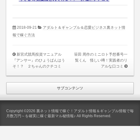
2018-09-21
アダルト＆ギャンブル＆恋愛ビジネス裏ネット情
報で稼ぐ方法
新宮式競馬投資マニュアル
笹田 周作のミニロト予想番号一
『アンサー』のひょうばんはう
覧くん 怪しい噂！実践者のリ
そ！？ ２ちゃんのクチコミ
アルな口コミ
サブコンテンツ
Copyright ©2026 裏ネット情報で稼ぐ！アダルト情報＆ギャンブル情報で毎
月数万円～を確実に稼ぐ最新マル秘情報♪ All Rights Reserved.