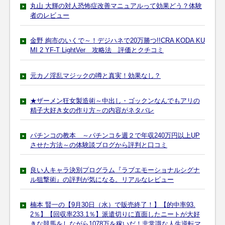
丸山 大輝の対人恐怖症改善マニュアルって効果どう？体験
者のレビュー
金野 絢市のいくで～！デジハネで20万勝つ!!CRA KODA KU
MI 2 YF-T LightVer 攻略法 評価とクチコミ
元カノ淫乱マジックの噂と真実！効果なし？
★ザーメン狂女製造術～中出し・ゴックンなんでもアリの
精子大好き女の作り方～の内容がネタバレ
パチンコの教本 ～パチンコを週２で年収240万円以上UP
させた方法～の体験談ブログから評判と口コミ
良い人キャラ決別プログラム『ラブエモーショナルシグナ
ル狙撃術』の評判が気になる。リアルなレビュー
楠本 賢一の【9月30日（水）で販売終了！】【的中率93.
2％】【回収率233.1％】派遣切りに直面したニートが大好
きな競馬をしながら1078万を稼いだ！非常識な人生逆転マ