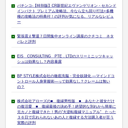
パチンコ-【特別版】CR新世紀エヴァンゲリオン・セカンド
インパクト プレミアム攻略法。今なら立ち回り打法+多機
種の攻略法の特典付！の評判が気になる。リアルなレビュ
ー
緊張震え撃退７日間集中オンライン講座のクチコミ ネタ
バレと評判
EIS CONSULTING PTE．LTDのスリーミニッツキャッ
シュは効果なし？内容暴露
BP STYLE株式会社の徹底洗脳・完全奴隷化 ―マインドコ
ントロール人身掌握術―って効果なし？クレームは無い
の？
株式会社アローズの■ 復縁男性版 ■ あなたと彼女だけ
の復活愛 ■ 復縁最後の決め手！絶望的な別れから簡単に
元カノと復縁できた！男の”大逆転復縁マニュアル” たった
３６日で忘れられないあの人と復縁する方法購入者が言う
実際の評判