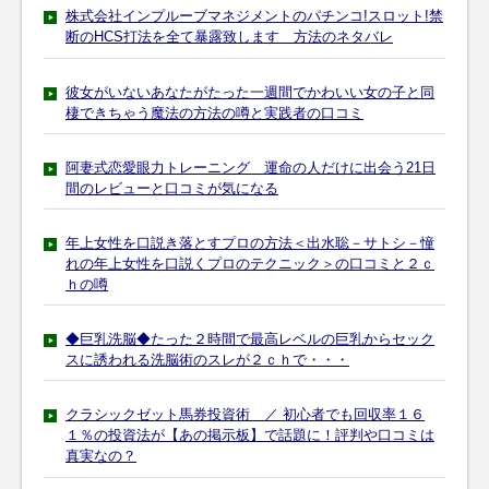
株式会社インプルーブマネジメントのパチンコ!スロット!禁
断のHCS打法を全て暴露致します 方法のネタバレ
彼女がいないあなたがたった一週間でかわいい女の子と同
棲できちゃう魔法の方法の噂と実践者の口コミ
阿妻式恋愛眼力トレーニング 運命の人だけに出会う21日
間のレビューと口コミが気になる
年上女性を口説き落とすプロの方法＜出水聡－サトシ－憧
れの年上女性を口説くプロのテクニック＞の口コミと２ｃ
ｈの噂
◆巨乳洗脳◆たった２時間で最高レベルの巨乳からセック
スに誘われる洗脳術のスレが２ｃｈで・・・
クラシックゼット馬券投資術 ／ 初心者でも回収率１６
１％の投資法が【あの掲示板】で話題に！評判や口コミは
真実なの？