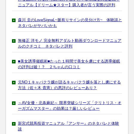
ニュアル【ドリーム★スター】購入者が言う実際の評判
森川 圭のLoveSignaL~脈有りサインの見分け方~ 体験談と
ネタバレがヤバいかも
無修正 洋モノ 完全無料アダルト動画ダウンロードマニュア
ルのクチコミ ネタバレと評判
■美女誘導催眠術■たった１時間で美女を虜にする誘導催眠
の評判は嘘！？ ２ちゃんの口コミ
元NO１キャバクラ嬢が語るキャバクラ嬢を落とし虜にする
方法（佐々木 貴憲）の悪評のレビューあり？
～AV女優・北条麻妃～ 限界突破シリーズ「クリトリス・オ
ーガズムマスター」の効果は？厳しいレビュー
新宮式競馬投資マニュアル『アンサー』のネタバレと体験
談