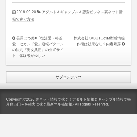
2018-09-20
アダルト＆ギャンブル＆恋愛ビジネス裏ネット情
報で稼ぐ方法
長澤はつ美■「復活愛・格差
株式会社KABUTOのM型感情操
愛・セカンド愛」逆転パターン
作術は効果なし？内容暴露
の法則『男女共用』の公式サイ
ト 体験談が怪しい
サブコンテンツ
Copyright ©2026 裏ネット情報で稼ぐ！アダルト情報＆ギャンブル情報で毎
月数万円～を確実に稼ぐ最新マル秘情報♪ All Rights Reserved.