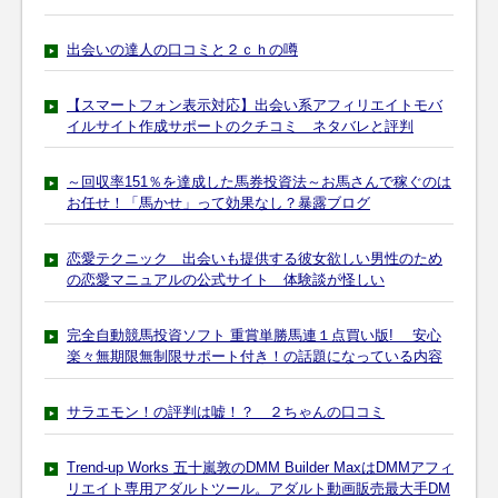
出会いの達人の口コミと２ｃｈの噂
【スマートフォン表示対応】出会い系アフィリエイトモバ
イルサイト作成サポートのクチコミ ネタバレと評判
～回収率151％を達成した馬券投資法～お馬さんで稼ぐのは
お任せ！「馬かせ」って効果なし？暴露ブログ
恋愛テクニック 出会いも提供する彼女欲しい男性のため
の恋愛マニュアルの公式サイト 体験談が怪しい
完全自動競馬投資ソフト 重賞単勝馬連１点買い版! 安心
楽々無期限無制限サポート付き！の話題になっている内容
サラエモン！の評判は嘘！？ ２ちゃんの口コミ
Trend-up Works 五十嵐敦のDMM Builder MaxはDMMアフィ
リエイト専用アダルトツール。アダルト動画販売最大手DM