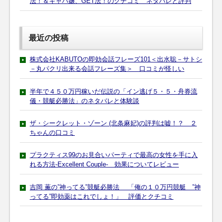
法！＆キャバ嬢、GET法！のクチコミ ネタバレと評判
最近の投稿
株式会社KABUTOの即効会話フレーズ101＜出水聡－サトシ
－丸パクリ出来る会話フレーズ集＞ 口コミが怪しい
半年で４５０万円稼いだ伝説の「イン逃げ５・５・舟券流
儀・競艇必勝法」のネタバレと体験談
ザ・シークレット・ゾーン (北条麻妃)の評判は嘘！？ ２
ちゃんの口コミ
プラクティス99のお見合いパーティで最高の女性を手に入
れる方法-Excellent Couple- 効果についてレビュー
吉岡 薫の”神ってる”競艇必勝法 「俺の１０万円競艇 ”神
ってる”即効薬はこれでしょ！」 評価とクチコミ