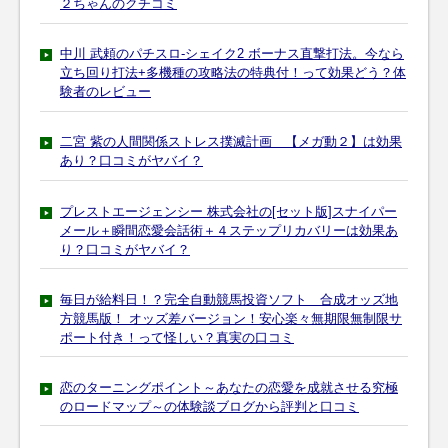
２ちゃんのクチコミ
中川 武頼のパチスロ-シェイク2 ボーナス直撃打法。今なら
立ち回り打法+多機種の攻略法の特典付！って効果どう？体
験者のレビュー
二宮 紫の人間関係ストレス撲滅計画 【メガ動２】は効果
あり？口コミがヤバイ？
プレストエージェンシー 株式会社の[セット版]スナイパー
メール＋瞬間恋愛会話術＋４ステップリカバリーは効果あ
り？口コミがヤバイ？
毎日が給料日！？完全自動競馬投資ソフト 合成オッズ地
方競馬版！ オッズ差バージョン！安心楽々無期限無制限サ
ポート付き！って怪しい？真実の口コミ
恋のターニングポイント～あなたの恋愛を成就させる究極
のロードマップ～の体験談ブログから評判と口コミ