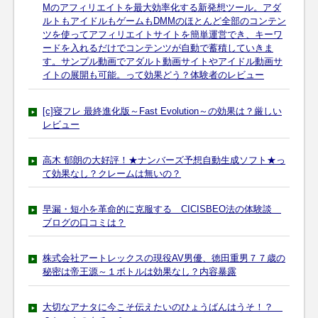
Mのアフィリエイトを最大効率化する新発想ツール。アダ
ルトもアイドルもゲームもDMMのほとんど全部のコンテン
ツを使ってアフィリエイトサイトを簡単運営でき、キーワ
ードを入れるだけでコンテンツが自動で蓄積していきま
す。サンプル動画でアダルト動画サイトやアイドル動画サ
イトの展開も可能。って効果どう？体験者のレビュー
[c]寝フレ 最終進化版～Fast Evolution～の効果は？厳しい
レビュー
高木 郁朗の大好評！★ナンバーズ予想自動生成ソフト★っ
て効果なし？クレームは無いの？
早漏・短小を革命的に克服する CICISBEO法の体験談
ブログの口コミは？
株式会社アートレックスの現役AV男優、徳田重男７７歳の
秘密は帝王源～１ボトルは効果なし？内容暴露
大切なアナタに今こそ伝えたいのひょうばんはうそ！？