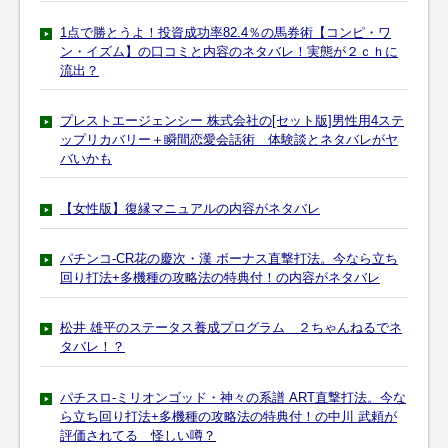
1点で勝とうよ！投資成功率82.4％の馬券術【コンピ・ワ
ン・イズム】の口コミと内容のネタバレ！実態が２ｃｈに
流出？
プレストエージェンシー 株式会社の[セット版]男性用4ステ
ップリカバリー＋瞬間恋愛会話術 体験談とネタバレがヤ
バいかも
【女性版】復縁マニュアルの内容がネタバレ
パチンコ-CR花の慶次・漢 ボーナス直撃打法。今なら立ち
回り打法+多機種の攻略法の特典付！の内容がネタバレ
松井 雄平のステータス養成プログラム ２ちゃんねるでネ
タバレ！？
パチスロ-ミリオンゴッド・神々の系譜 ART直撃打法。今な
ら立ち回り打法+多機種の攻略法の特典付！の中川 武頼が
評価されてる 怪しい噂？