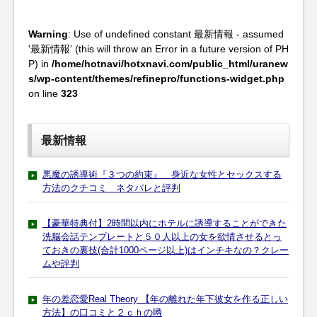
Warning
: Use of undefined constant 最新情報 - assumed
'最新情報' (this will throw an Error in a future version of PH
P) in
/home/hotnavi/hotxnavi.com/public_html/uranew
s/wp-content/themes/refinepro/functions-widget.php
on line
323
最新情報
悪魔の誘導術『３つの約束』 身近な女性とセックスする
方法のクチコミ ネタバレと評判
【豪華特典付】2時間以内にホテルに誘導することができた
洗脳会話テンプレートと５０人以上の女を欲情させるとっ
ておきの裏技(合計1000ページ以上)はインチキなの？クレー
ムや評判
年の差恋愛Real Theory 【年の離れた年下彼女を作る正しい
方法】の口コミと２ｃｈの噂