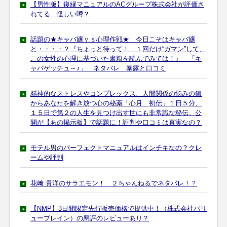
【男性版】復縁マニュアルのACグループ株式会社が評価さ
れてる 怪しい噂？
話題の★キャバ嬢ｖｓ心理作戦★ 今日こそはキャバ嬢
と・・・・？『ちょっと待って！ １回だけ“ガマン”して、
この女性の心理に基づいた書籍を読んでみては！』 「キ
ャバゲッチュ～♪」 ネタバレ 暴露と口コミ
精神的なストレスやコンプレックス、人間関係の悩みの鎖
からあなたを解き放つ心の秘薬「心月 初伝」１日５分、
１５日で第２の人生を見つけ出す世にも非常識な秘伝、公
開が【あの掲示板】で話題に！評判や口コミは真実なの？
モテル男のパーフェクトマニュアルはインチキなの？クレ
ームや評判
花﨑 貴洋のサラエモン！ ２ちゃんねるでネタバレ！？
【NMP】3日間限定先行販売価格で提供中！（株式会社バリ
ューブレイン）の悪評のレビューあり？