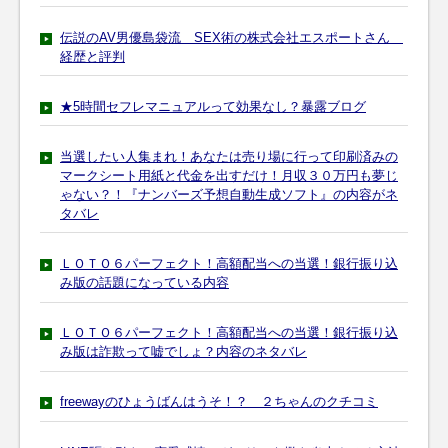
伝説のAV男優島袋流 SEX術の株式会社エスポートさん
経歴と評判
★5時間セフレマニュアルって効果なし？暴露ブログ
当選したい人集まれ！あなたは売り場に行って印刷済みの
マークシート用紙と代金を出すだけ！月収３０万円も夢じ
ゃない？！『ナンバーズ予想自動生成ソフト』の内容がネ
タバレ
ＬＯＴＯ６パーフェクト！高額配当への当選！銀行振り込
み版の話題になっている内容
ＬＯＴＯ６パーフェクト！高額配当への当選！銀行振り込
み版は詐欺って嘘でしょ？内容のネタバレ
freewayのひょうばんはうそ！？ ２ちゃんのクチコミ