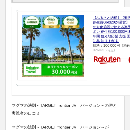
【ふるさと納税】【楽
創生賞Gold2024受
の対象施設で使える楽
ポン 寄付額100,000
年間 観光地応援 支援 
礼品 泊り お泊り
価格：100,000円（税
026/4/16時点)
マグマの法則～TARGET frontier JV バージョン～の噂と
実践者の口コミ
マグマの法則～TARGET frontier JV バージョン～が