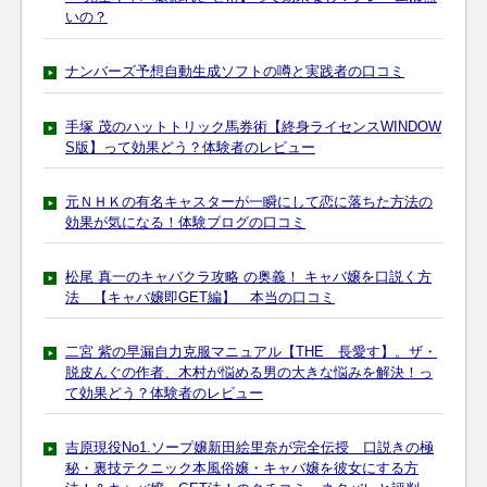
いの？
ナンバーズ予想自動生成ソフトの噂と実践者の口コミ
手塚 茂のハットトリック馬券術【終身ライセンスWINDOW
S版】って効果どう？体験者のレビュー
元ＮＨＫの有名キャスターが一瞬にして恋に落ちた方法の
効果が気になる！体験ブログの口コミ
松尾 真一のキャバクラ攻略 の奥義！ キャバ嬢を口説く方
法 【キャバ嬢即GET編】 本当の口コミ
二宮 紫の早漏自力克服マニュアル【THE 長愛す】。ザ・
脱皮んぐの作者、木村が悩める男の大きな悩みを解決！っ
て効果どう？体験者のレビュー
吉原現役No1.ソープ嬢新田絵里奈が完全伝授 口説きの極
秘・裏技テクニック本風俗嬢・キャバ嬢を彼女にする方