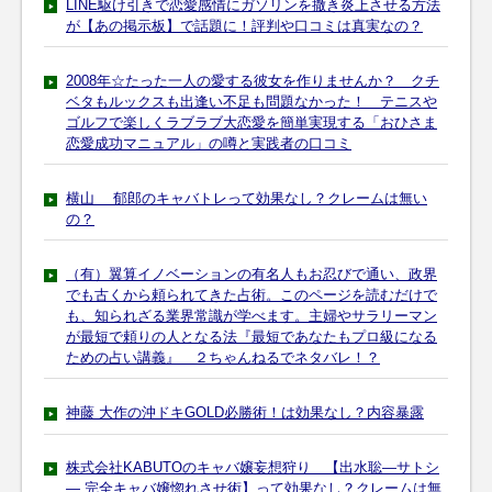
LINE駆け引きで恋愛感情にガソリンを撒き炎上させる方法
が【あの掲示板】で話題に！評判や口コミは真実なの？
2008年☆たった一人の愛する彼女を作りませんか？ クチ
ベタもルックスも出逢い不足も問題なかった！ テニスや
ゴルフで楽しくラブラブ大恋愛を簡単実現する「おひさま
恋愛成功マニュアル」の噂と実践者の口コミ
横山 郁郎のキャバトレって効果なし？クレームは無い
の？
（有）翼算イノベーションの有名人もお忍びで通い、政界
でも古くから頼られてきた占術。このページを読むだけで
も、知られざる業界常識が学べます。主婦やサラリーマン
が最短で頼りの人となる法『最短であなたもプロ級になる
ための占い講義』 ２ちゃんねるでネタバレ！？
神藤 大作の沖ドキGOLD必勝術！は効果なし？内容暴露
株式会社KABUTOのキャバ嬢妄想狩り 【出水聡―サトシ
― 完全キャバ嬢惚れさせ術】って効果なし？クレームは無