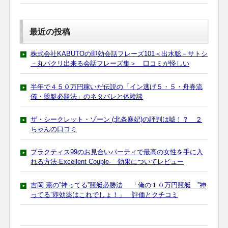
最近の投稿
株式会社KABUTOの即効会話フレーズ101＜出水聡－サトシ
－丸パクリ出来る会話フレーズ集＞ 口コミが怪しい
半年で４５０万円稼いだ伝説の「イン逃げ５・５・舟券流
儀・競艇必勝法」のネタバレと体験談
ザ・シークレット・ゾーン (北条麻妃)の評判は嘘！？ ２
ちゃんの口コミ
プラクティス99のお見合いパーティで最高の女性を手に入
れる方法-Excellent Couple- 効果についてレビュー
吉岡 薫の”神ってる”競艇必勝法 「俺の１０万円競艇 ”神
ってる”即効薬はこれでしょ！」 評価とクチコミ