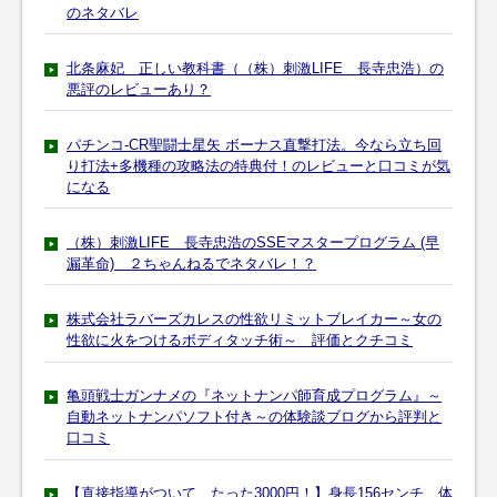
のネタバレ
北条麻妃 正しい教科書（（株）刺激LIFE 長寺忠浩）の
悪評のレビューあり？
パチンコ-CR聖闘士星矢 ボーナス直撃打法。今なら立ち回
り打法+多機種の攻略法の特典付！のレビューと口コミが気
になる
（株）刺激LIFE 長寺忠浩のSSEマスタープログラム (早
漏革命) ２ちゃんねるでネタバレ！？
株式会社ラバーズカレスの性欲リミットブレイカー～女の
性欲に火をつけるボディタッチ術～ 評価とクチコミ
亀頭戦士ガンナメの『ネットナンパ師育成プログラム』～
自動ネットナンパソフト付き～の体験談ブログから評判と
口コミ
【直接指導がついて、たった3000円！】身長156センチ、体