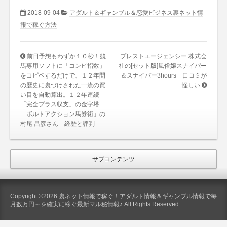
2018-09-04
アダルト＆ギャンブル＆恋愛ビジネス裏ネット情
報で稼ぐ方法
前日予想もわずか１０秒！競
プレストエージェンシー 株式会
馬専用ソフトに「コンピ指数」
社の[セット版]風俗嬢スナイパー
をコピペするだけで、１２年間
＆スナイパー3hours 口コミが
の歴史に裏づけされた一流の買
怪しい
い目を自動算出。１２年連続
「完全プラス収支」の金字塔
「ボルトアクション馬券術」の
村尾 昌彦さん 経歴と評判
サブコンテンツ
Copyright ©2026 裏ネット情報で稼ぐ！アダルト情報＆ギャンブル情報で毎
月数万円～を確実に稼ぐ最新マル秘情報♪ All Rights Reserved.