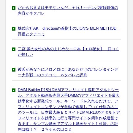
だからおまえはモテないんだ、ヤれ！～ナンパ実録映像の
内容がネタバレ
株式会社AK directionの蒼樹圭のLION’S MEN METHOD
評価とクチコミ
二宮 紫の女性の為のまじめなエロ本【エロ秘女】 口コミ
が怪しい
彼氏があなたにメロメロに！あなただけのバレンタインデ
ー大作戦！のクチコミ ネタバレと評判
DMM Builder.R18はDMMアフィリエイト専用アダルトツー
ル。アダルト動画販売最大手DMMのアフィリエイトを最大
効率化する新発想ツール。キーワードを入れるだけで、ア
フィリエイトコンテンツが自動で蓄積していく仕組みのこ
のツールは、日本最大級ＥＣサイトDMM.R18のアダルトア
フィリエイトを効率的に行う専門サイトを簡単作成運営で
きます。サンプル動画でアダルト動画サイトも可能。の評
判は嘘！？ ２ちゃんの口コミ