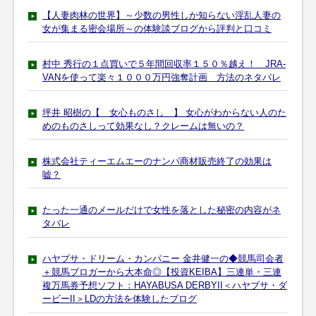
【人妻肉林の世界】～少数の男性しか知らない淫乱人妻の
女が集まる密会場所～の体験談ブログから評判と口コミ
村中 秀行の１点買いで５年間回収率１５０％越え！ JRA-
VANを使って楽々１０００万円強奪計画 方法のネタバレ
坪井 昭樹の【 女心ものさし 】 女心がわからない人のた
めのものさしって効果なし？クレームは無いの？
株式会社ティーエムエーのナンパ商材販売終了の効果は
嘘？
たった一通のメールだけで女性を落とした秘密の内容がネ
タバレ
ハヤブサ・ドリーム・カンパニー 金井健一の◆競馬司会者
＋競馬ブロガーから大本命◎【投資KEIBA】三連単・三連
複万馬券予想ソフト：HAYABUSA DERBYII＜ハヤブサ・ダ
ービーII＞LDの方法を体験したブログ