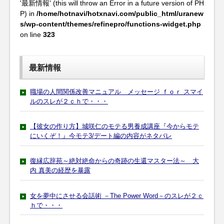
'最新情報' (this will throw an Error in a future version of PH
P) in
/home/hotnavi/hotxnavi.com/public_html/uranew
s/wp-content/themes/refinepro/functions-widget.php
on line
323
最新情報
職場の人間関係改善マニュアル メッセージ ｆｏｒ スマイ
ルのスレが２ｃｈで・・・
【彼女の作り方】城咲仁のモテる男養成講座『今からモテ
にいくぞ！』今モテ3/デート編の内容がネタバレ
復縁広辞苑～絶対絶命からの奇跡の生還マスター法～ 大
内 真美の経歴を暴露
女を夢中にさせる会話術 －The Power Word－のスレが２ｃ
ｈで・・・