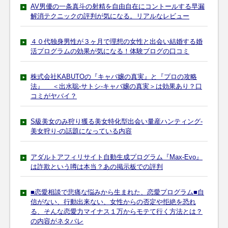
AV男優の一条真斗の射精を自由自在にコントールする早漏
解消テクニックの評判が気になる。リアルなレビュー
４０代独身男性が３ヶ月で理想の女性と出会い結婚する婚
活プログラムの効果が気になる！体験ブログの口コミ
株式会社KABUTOの『キャバ嬢の真実』と『プロの攻略
法』 ＜出水聡‐サトシ-キャバ嬢の真実＞は効果あり？口
コミがヤバイ？
S級美女のみ狩り獲る美女特化型出会い量産ハンティング-
美女狩り-の話題になっている内容
アダルトアフィリサイト自動生成プログラム『Max-Evo』
は詐欺という噂は本当？あの掲示板での評判
■恋愛相談で悲痛な悩みから生まれた、恋愛プログラム■自
信がない、行動出来ない、女性からの否定や拒絶を恐れ
る、そんな恋愛力マイナス１万からモテて行く方法とは？
の内容がネタバレ