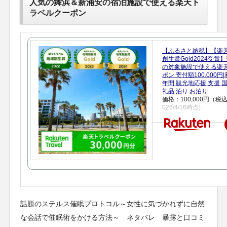
人気の舞浜＆新浦安の宿泊施設で使える楽天ト
ラベルクーポン
【ふるさと納税】【楽
創生賞Gold2024受
の対象施設で使える楽
ポン 寄付額100,000
年間 観光地応援 支援 
礼品 泊り お泊り
価格：100,000円（税
026/4/16時点)
話題のステルス催眠プロトコル～女性に気づかれずに自然
な会話で催眠術をかける方法～ ネタバレ 暴露と口コミ