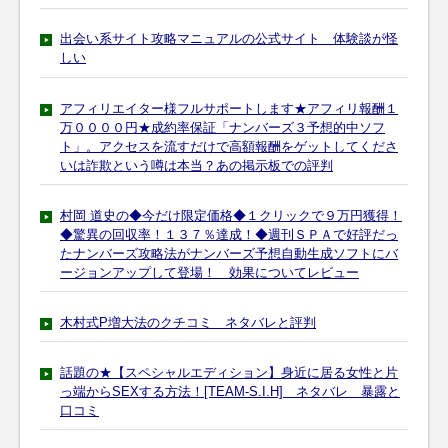
出会い系サイト攻略マニュアルの公式サイト 体験談が怪
しい
アフィリエイター様フルサポートします★アフィリ報酬１
万００００円★成約率保証「ナンバーズ３予想的中ソフ
ト」。アクセスを流すだけで高額報酬をゲットしてくださ
いは詐欺という噂は本当？あの掲示板での評判
村岡 道史の◆今だけ限定価格◆１クリックで９万円獲得！
◆驚異の回収率！１３７％達成！◆週刊ＳＰＡで好評だっ
たナンバーズ攻略法がナンバーズ予想自動生成ソフトにバ
ージョンアップして登場！ 効果についてレビュー
木村式P増大法のクチコミ ネタバレと評判
話題の★【スペシャルエディション】身近に居る女性と片
っ端からSEXする方法！[TEAM-S.I.H] ネタバレ 暴露と
口コミ