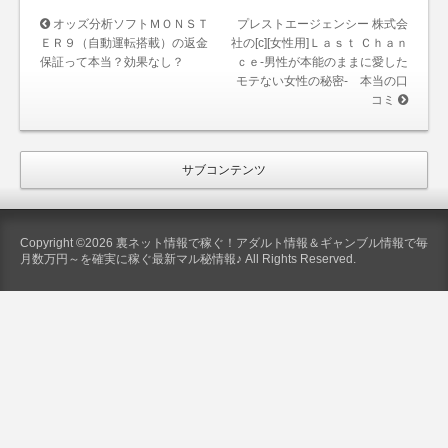
オッズ分析ソフトＭＯＮＳＴ
プレストエージェンシー 株式会
ＥＲ９（自動運転搭載）の返金
社の[c][女性用]Ｌａｓｔ Ｃｈａｎ
保証って本当？効果なし？
ｃｅ-男性が本能のままに愛した
モテない女性の秘密- 本当の口
コミ
サブコンテンツ
Copyright ©2026 裏ネット情報で稼ぐ！アダルト情報＆ギャンブル情報で毎
月数万円～を確実に稼ぐ最新マル秘情報♪ All Rights Reserved.