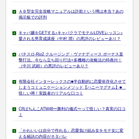
ＡＢ型女完全攻略マニュアルは詐欺という噂は本当？あの
掲示板での評判
キャバ嬢をGETする♪キャバクラでモテルLOVEレッスン♪
愛される男育成講座（中村 潤）の悪評のレビューあり？
パチスロ-Rio2 クルージング・ヴァナディース ボーナス直
撃打法。今なら立ち回り打法+多機種の攻略法の特典付！
（中川 武頼）の悪評のレビューあり？
有限会社インターレックスの■半自動的に恋愛依存化させて
しまうコミュニケーションメソッド【ハニーマグナム】■
怪しい噂！実践者のリアルな口コミ
CRぱちんこATM48〜勝利の儀式〜って怪しい？真実の口コ
ミ
「かわいいは自分で作れる」恋愛負け組み女をモテ女に変
える秘訣の内容がネタバレ