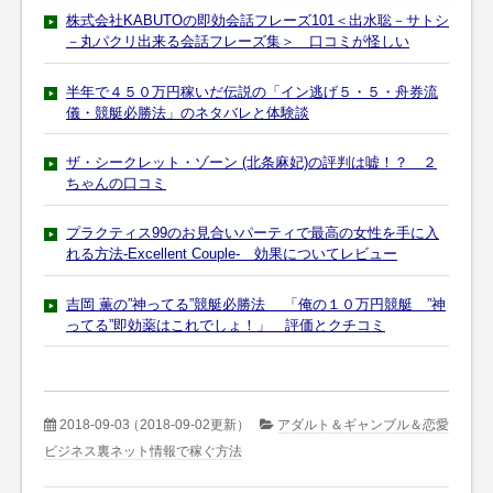
株式会社KABUTOの即効会話フレーズ101＜出水聡－サトシ
－丸パクリ出来る会話フレーズ集＞ 口コミが怪しい
半年で４５０万円稼いだ伝説の「イン逃げ５・５・舟券流
儀・競艇必勝法」のネタバレと体験談
ザ・シークレット・ゾーン (北条麻妃)の評判は嘘！？ ２
ちゃんの口コミ
プラクティス99のお見合いパーティで最高の女性を手に入
れる方法-Excellent Couple- 効果についてレビュー
吉岡 薫の”神ってる”競艇必勝法 「俺の１０万円競艇 ”神
ってる”即効薬はこれでしょ！」 評価とクチコミ
2018-09-03
（2018-09-02更新）
アダルト＆ギャンブル＆恋愛
ビジネス裏ネット情報で稼ぐ方法