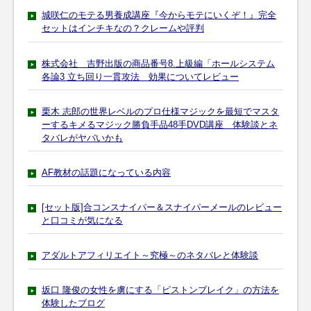
城咲仁のモテる男養成講座『今からモテにいくぞ！』完全
セットはインチキなの？クレームや評判
株式会社 吉野出版の商品番号8.上級編「ホールシステム
各論3 立ち回り一貫攻法 効果についてレビュー
栗木 志郎の世界レベルのプロ仕様マジックを最短でマスタ
ーするキメるマジック勝負手品48手DVD講座 体験談とネ
タバレがヤバいかも
AF教材の話題になっている内容
[セット版]合コンスナイパー＆スナイパーメールのレビュー
と口コミが気になる
アダルトアフィリエイト～究極～のネタバレと体験談
坂口 隆俊の女性を虜にする「ピストンブレイク」の方法を
体験したブログ