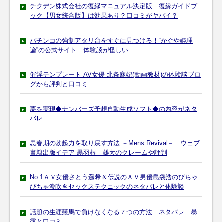
チクデン株式会社の復縁マニュアル決定版 復縁ガイドブ
ック【男女統合版】は効果あり？口コミがヤバイ？
パチンコの強制アタリ台をすぐに見つける！“かぐや姫理
論”の公式サイト 体験談が怪しい
催淫テンプレート AV女優 北条麻妃(動画教材)の体験談ブロ
グから評判と口コミ
夢を実現◆ナンバーズ予想自動生成ソフト◆の内容がネタ
バレ
思春期の勃起力を取り戻す方法 －Mens Revival－ ウェブ
書籍出版イデア 黒羽根 雄大のクレームや評判
No.1ＡＶ女優さとう遥希＆伝説のＡＶ男優島袋浩のびちゃ
びちゃ潮吹きセックステクニックのネタバレと体験談
話題の生涯競馬で負けなくなる７つの方法 ネタバレ 暴
露と口コミ