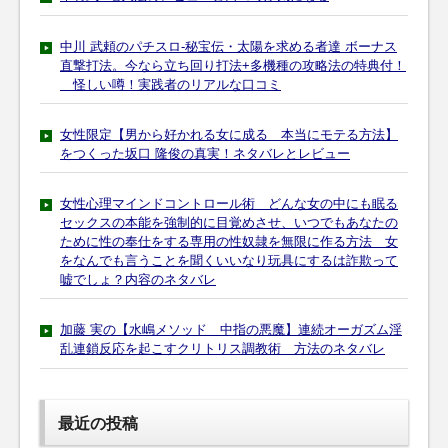
中川 武頼のパチスロ-秘宝伝・太陽を求める者達 ボーナス
直撃打法。今なら立ち回り打法+多機種の攻略法の特典付！
怪しい噂！実践者のリアルな口コミ
女性限定【男から好かれる女に成る 本当にモテる方法】
をつくった坂口 隆俊の真実！ネタバレとレビュー
女性心理マインドコントロール術 どんな女の中にも眠る
セックスの本能を強制的に目覚めさせ、いつでもあなたの
ために性の奉仕をする専用の性奴隷を無限に作る方法 女
をなんでも言うことを聞くいいなり玩具にするは詐欺って
嘘でしょ？内容のネタバレ
加藤 実の【水嶋メソッド 中指の悪魔】連続オーガズム淫
乱連鎖反応を起こすクリトリス調教術 方法のネタバレ
最近の投稿