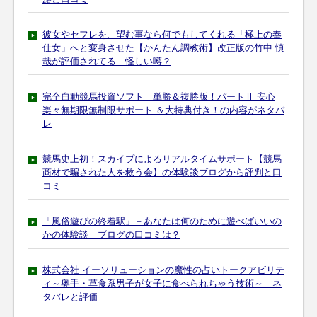
彼女やセフレを、望む事なら何でもしてくれる「極上の奉
仕女」へと変身させた【かんたん調教術】改正版の竹中 慎
哉が評価されてる 怪しい噂？
完全自動競馬投資ソフト 単勝＆複勝版！パートⅡ 安心
楽々無期限無制限サポート ＆大特典付き！の内容がネタバ
レ
競馬史上初！スカイプによるリアルタイムサポート【競馬
商材で騙された人を救う会】の体験談ブログから評判と口
コミ
「風俗遊びの終着駅」－あなたは何のために遊べばいいの
かの体験談 ブログの口コミは？
株式会社 イーソリューションの魔性の占いトークアビリテ
ィ～奥手・草食系男子が女子に食べられちゃう技術～ ネ
タバレと評価