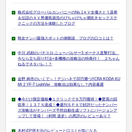
株式会社グローバルカンパニーのNo.1ＡＶ女優さとう遥希
＆伝説のＡＶ男優島袋浩のびちゃびちゃ潮吹きセックステ
クニックの方法を体験したブログ
熟女ナンパ最強スポットの体験談 ブログの口コミは？
中川 武頼のパチスロ-ニューパルサー3 ボーナス直撃打法。
今なら立ち回り打法+多機種の攻略法の特典付！ ２ちゃん
ねるでネタバレ！？
金野 絢市のいくで～！デジハネで20万勝つ!!CRA KODA KU
MI 2 YF-T LightVer 攻略法は効果なし？内容暴露
◆今だけ限定価格◆１クリックで９万円獲得！◆驚異の回
収率！１３７％達成！◆週刊ＳＰＡで好評だったナンバー
ズ攻略法がナンバーズ予想自動生成ソフトにバージョンア
ップして登場！（村岡 道史）の悪評のレビューあり？
木村式P増大法のレビューと口コミが気になる