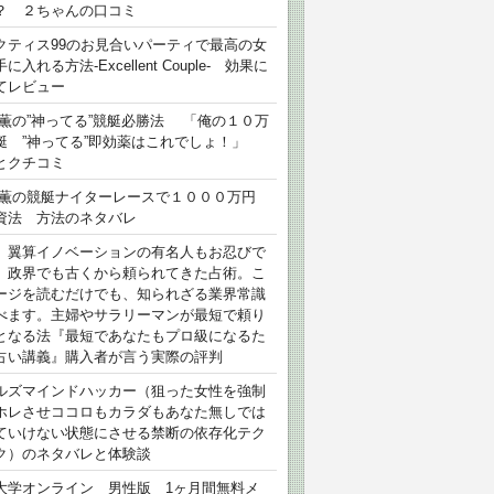
？ ２ちゃんの口コミ
クティス99のお見合いパーティで最高の女
に入れる方法-Excellent Couple- 効果に
てレビュー
 薫の”神ってる”競艇必勝法 「俺の１０万
艇 ”神ってる”即効薬はこれでしょ！」
とクチコミ
 薫の競艇ナイターレースで１０００万円
資法 方法のネタバレ
）翼算イノベーションの有名人もお忍びで
、政界でも古くから頼られてきた占術。こ
ージを読むだけでも、知られざる業界常識
べます。主婦やサラリーマンが最短で頼り
となる法『最短であなたもプロ級になるた
占い講義』購入者が言う実際の評判
ルズマインドハッカー（狙った女性を強制
ホレさせココロもカラダもあなた無しでは
ていけない状態にさせる禁断の依存化テク
ク）のネタバレと体験談
大学オンライン 男性版 1ヶ月間無料メ