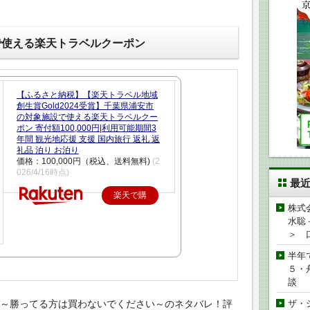
で使える楽天トラベルクーポン
【ふるさと納税】【楽天トラベル地域
創生賞Gold2024受賞】千葉県浦安市
の対象施設で使える楽天トラベルクー
ポン 寄付額100,000円|利用可能期間3
年間 観光地応援 支援 国内旅行 返礼 返
礼品 泊り お泊り
価格：100,000円（税込、送料無料)
(2
026/4/16時点)
最
楽天で購
株式
入
水聡
＞ 
半年
５・
談
定～勝ってる方は買わないでください～のネタバレ！評
ザ・