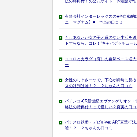
法の特典付！の公式サイト 体験談が怪
有限会社インターレックスの■半自動的
ニーマグナム】■ 本当の口コミ
もしあなたが女の子と縁のない生活を送
トすらなら、コレ！”キャバゲッチュー♪
ココロとカラダ（有）の自然ペニス増大
ー
女性のしぐさ一つで、下心が瞬時に見抜
スの評判は嘘！？ ２ちゃんの口コミ
パチンコ-CR新世紀エヴァンゲリオン・
略法の特典付！って怪しい？真実の口コ
パチスロ鉄拳・デビルVer. ART直
嘘！？ ２ちゃんの口コミ