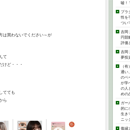
嘘！
プラ
性を手
つい
吉岡
方は買わないでください～が
円競
評価
吉岡
んて
夢投
だけど・・・
（有
通い
のペ
が学
の人
してても
めの
から
ガー
的に
生き
ニッ
復縁