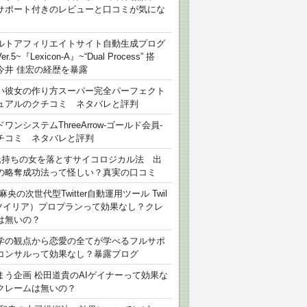
サポート付きのレビューと口コミが気にな
ルトアフィリエイトサイト自動生成プログ
r.5~『Lexicon-A』~“Dual Process” 搭
今井 佳宏の経歴を暴露
い彼女の作り方スーパー完全パーフェクト
ュアルのクチコミ ネタバレと評判
ワンシステムThreeArrow-ゴールド会員-
チコミ ネタバレと評判
氏持ちの女を落とすサイコロジカル法 出
の略奪成功法って怪しい？真実の口コミ
麻央の次世代型Twitter自動運用ツール Twil
（ツイリア）プロプランって効果なし？クレ
は無いの？
学の観点から恋愛の全てが学べるフルサポ
コンサルって効果なし？暴露ブログ
まう企画 松田道貴のAIゲイナーって効果な
クレームは無いの？