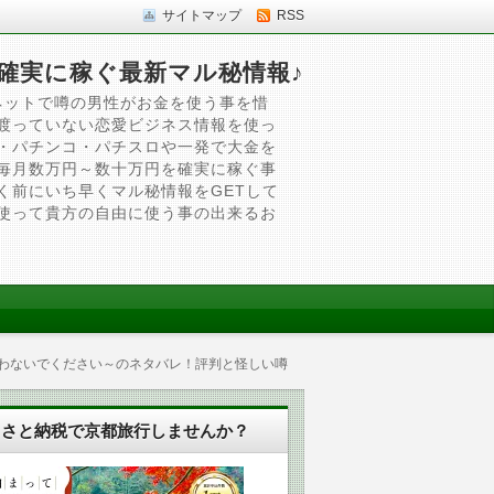
サイトマップ
RSS
確実に稼ぐ最新マル秘情報♪
ネットで噂の男性がお金を使う事を惜
渡っていない恋愛ビジネス情報を使っ
・パチンコ・パチスロや一発で大金を
毎月数万円～数十万円を確実に稼ぐ事
く前にいち早くマル秘情報をGETして
使って貴方の自由に使う事の出来るお
買わないでください～のネタバレ！評判と怪しい噂
るさと納税で京都旅行しませんか？