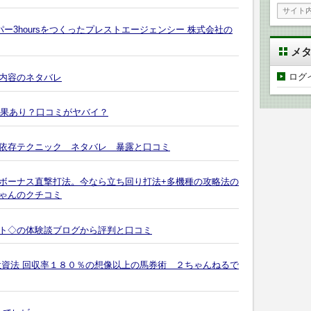
ー3hoursをつくったプレストエージェンシー 株式会社の
メ
ログ
内容のネタバレ
効果あり？口コミがヤバイ？
依存テクニック ネタバレ 暴露と口コミ
 ボーナス直撃打法。今なら立ち回り打法+多機種の攻略法の
ゃんのクチコミ
ト◇の体験談ブログから評判と口コミ
投資法 回収率１８０％の想像以上の馬券術 ２ちゃんねるで