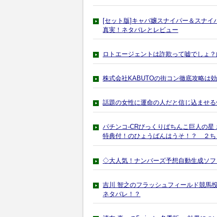
[セット版]キャバ嬢スナイパー＆スナイパ
真実！ネタバレとレビュー
ロトエージェントは詐欺って嘘でしょ？
株式会社KABUTOの街コン徹底攻略は
話題の女性に運命の人だと信じ込ませる
パチンコ-CRびっくりぱちんこ巨人の星
特典付！のひょうばんはうそ！？ ２ち
◇大人気！ナンバーズ予想自動生成ソフ
吉川 智之のフラッシュフィールド競馬
ネタバレ！？