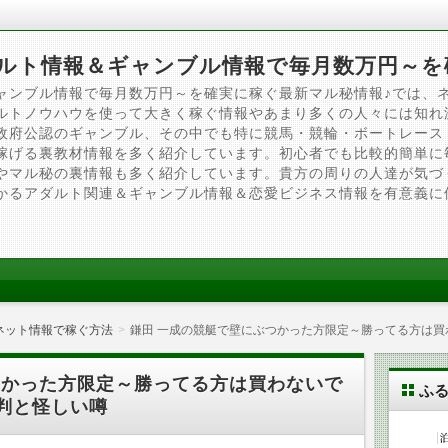
ルト情報＆ギャンブル情報で毎月数万円～を
ャンブル情報で毎月数万円～を確実に稼ぐ最新マル秘情報♪では、
ルトノウハウを使って大きく稼ぐ情報やあまり多くの人々には知れ
政府公認のギャンブル、その中でも特に競馬・競輪・ボートレース
稼げる裏教材情報を多く紹介しています。初心者でも比較的簡単に
やマル秘の裏情報も多く紹介しています。貴方の周りの人達が気づ
かるアダルト関連＆ギャンブル情報＆恋愛ビジネス情報を有意義に
ネット情報で稼ぐ方法
鎌田 一成の競艇で壁にぶつかった方限定～勝ってる方は
つかった方限定～勝ってる方は買わないで
ふ
判と怪しい噂