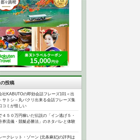
近の投稿
会社KABUTOの即効会話フレーズ101＜出
－サトシ－丸パクリ出来る会話フレーズ集
口コミが怪しい
で４５０万円稼いだ伝説の「イン逃げ５・
舟券流儀・競艇必勝法」のネタバレと体験
シークレット・ゾーン (北条麻妃)の評判は