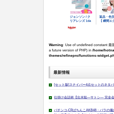
Warning
: Use of undefined constant 最
a future version of PHP) in
/home/hotna
themes/refinepro/functions-widget.p
最新情報
[セット版]スナイパー4点セットのネタ
仕掛け会話術【出水聡―サトシ― 完全
パチンコ-CRぱちんこAKB48・バラ