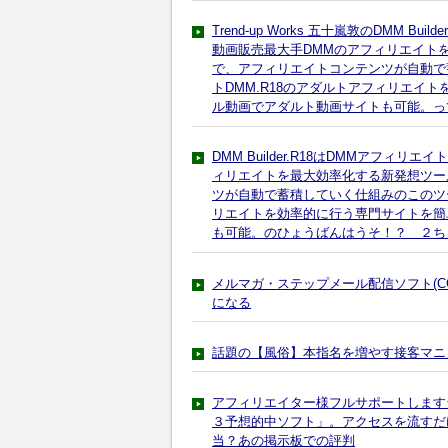
Trend-up Works 五十嵐敦のDMM 
動画販売最大手DMMのアフィリエイト
で、アフィリエイトコンテンツが自動で
トDMM.R18のアダルトアフィリエイ
ル動画でアダルト動画サイトも可能。っ
DMM Builder.R18はDMMアフ
ィリエイトを最大効率化する新発想ツー
ツが自動で蓄積していく仕組みのこのツー
リエイトを効率的に行う専門サイトを簡
も可能。のひょうばんはうそ！？ ２ち
メルマガ・ステップメール配信ソフト(CGI
になる
話題の【風俗】本指名を増やす接客マニ
アフィリエイター様フルサポートします
３予想的中ソフト」。アクセスを流すだ
当？あの掲示板での評判