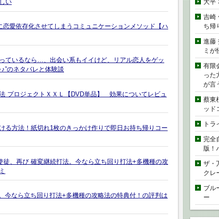
大平
しい
吉崎
ち帰
に恋愛依存化させてしまうコミュニケーションメソッド【ハ
進藤
ミが
っているなら…、出会い系もイイけど、リアル恋人をゲッ
有限
♪♪”のネタバレと体験談
った
が言
法 プロジェクトＸＸＬ【DVD単品】 効果についてレビュ
蔡東
ッド
トラ
ける方法！紙切れ1枚のきっかけ作りで即日お持ち帰りコー
完全
版！
使徒、再び 確変継続打法。今なら立ち回り打法+多機種の攻
ザ・
ミ
クレ
ブル
撃打法。今なら立ち回り打法+多機種の攻略法の特典付！の評判は
ー