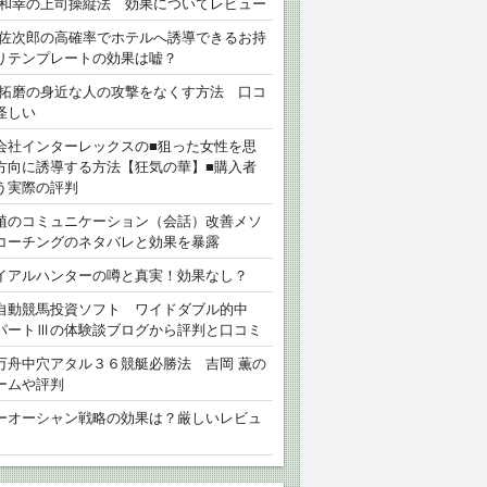
 和幸の上司操縦法 効果についてレビュー
 佐次郎の高確率でホテルへ誘導できるお持
りテンプレートの効果は嘘？
 拓磨の身近な人の攻撃をなくす方法 口コ
怪しい
会社インターレックスの■狙った女性を思
方向に誘導する方法【狂気の華】■購入者
う実際の評判
植のコミュニケーション（会話）改善メソ
コーチングのネタバレと効果を暴露
イアルハンターの噂と真実！効果なし？
自動競馬投資ソフト ワイドダブル的中
パートⅢの体験談ブログから評判と口コミ
万舟中穴アタル３６競艇必勝法 吉岡 薫の
ームや評判
ーオーシャン戦略の効果は？厳しいレビュ