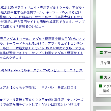
Builder.R18はDMMアフィリエイト専用アダルトツール。アダルト
を最大効率化する新発想ツール。キーワードを入れるだけ
蓄積していく仕組みのこのツールは、日本最大級ＥＣサイ
トを効率的に行う専門サイトを簡単作成運営できます。サンプ
て効果どう？体験者のレビュー
ィリエイト専用アダルトツール。アダルト動画販売最大手DMMのアフ
ル。キーワードを入れるだけで、アフィリエイトコンテン
ルは、日本最大級ＥＣサイトDMM.R18のアダルトアフィ
ア
単作成運営できます。サンプル動画でアダルト動画サイト
ゃんのクチコミ
ア
ー
) MilkyStep-ミルキーステップ-のレビューと口コミが気
カ
カ
イ
ブ
アダ
ュアル【めっちゃ本指名】 ネタバレ 暴露と口コミ
情報
★アフィリ報酬１万００００円★成約率保証「ナンバーズ
けで高額報酬をゲットしてくださいは詐欺という噂は本