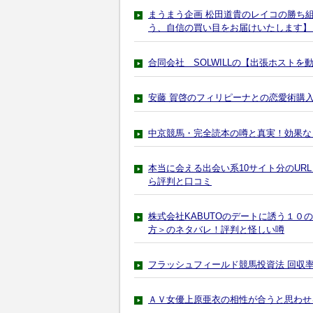
まうまう企画 松田道貴のレイコの勝ち組
う、自信の買い目をお届けいたします】
合同会社 SOLWILLの【出張ホスト
安藤 賀啓のフィリピーナとの恋愛術購
中京競馬・完全読本の噂と真実！効果な
本当に会える出会い系10サイト分のUR
ら評判と口コミ
株式会社KABUTOのデートに誘う１０
方＞のネタバレ！評判と怪しい噂
フラッシュフィールド競馬投資法 回収
ＡＶ女優上原亜衣の相性が合うと思わせ