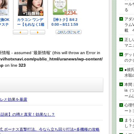
ール
る
アダ
ラムVe
載 
正し
マニ
新情報 - assumed '最新情報' (this will throw an Error in
デッド
vi/hotxnavi.com/public_html/uranews/wp-content/
のク
hp
on line
323
●彼
水聡
本間 
ia
ーム
バレと効果を暴露
心理
ート
会話術】の噂と真実！効果なし？
まう
し？
の儀式 ボーナス直撃打法。今なら立ち回り打法+多機種の攻略