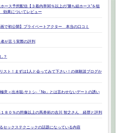
ホース予想配信【３着内率90％以上の“勝ち組ホース”を狙
 効果についてレビュー
を動画で初公開】プライベートアクター 本当の口コミ
入者が言う実際の評判
し？
Lリスト！まずは1人と会ってみて下さい！の体験談ブログか
の極意＜出水聡-サトシ-「No」とは言わせないデートの誘い
率１８０％の想像以上の馬券術の吉川 智之さん 経歴と評判
るセックステクニックの話題になっている内容