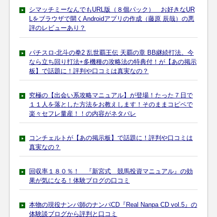
シマッチミーなんでもURL版（８個パック） お好きなUR
Lをブラウザで開くAndroidアプリの作成（藤原 辰哉）の悪
評のレビューあり？
パチスロ-北斗の拳2 乱世覇王伝 天覇の章 BB継続打法。今
なら立ち回り打法+多機種の攻略法の特典付！が【あの掲示
板】で話題に！評判や口コミは真実なの？
究極の【出会い系攻略マニュアル】が登場！たった７日で
１１人を落とした方法をお教えします！そのままコピペで
楽々セフレ量産！！の内容がネタバレ
コンチェルトが【あの掲示板】で話題に！評判や口コミは
真実なの？
回収率１８０％！ 『新宮式 競馬投資マニュアル』の効
果が気になる！体験ブログの口コミ
本物の現役ナンパ師のナンパCD『Real Nanpa CD vol.5』の
体験談ブログから評判と口コミ