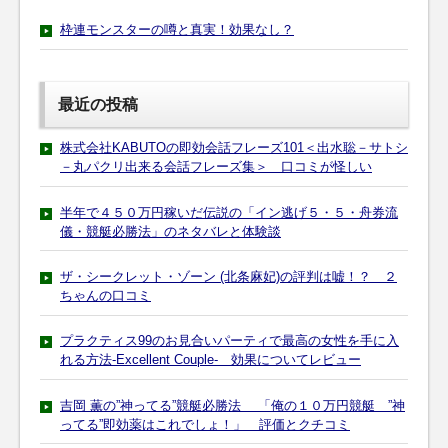
枠連モンスターの噂と真実！効果なし？
最近の投稿
株式会社KABUTOの即効会話フレーズ101＜出水聡－サトシ
－丸パクリ出来る会話フレーズ集＞ 口コミが怪しい
半年で４５０万円稼いだ伝説の「イン逃げ５・５・舟券流
儀・競艇必勝法」のネタバレと体験談
ザ・シークレット・ゾーン (北条麻妃)の評判は嘘！？ ２
ちゃんの口コミ
プラクティス99のお見合いパーティで最高の女性を手に入
れる方法-Excellent Couple- 効果についてレビュー
吉岡 薫の”神ってる”競艇必勝法 「俺の１０万円競艇 ”神
ってる”即効薬はこれでしょ！」 評価とクチコミ