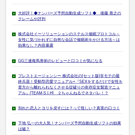
大好評！◆ナンバーズ予想自動生成ソフト◆ 後藤 善之の
クレームや評判
株式会社イーソリューションのステルス催眠プロトコル～
女性に気づかれずに自然な会話で催眠術をかける方法～は
効果なし？内容暴露
GG三連複馬券術のレビューと口コミが気になる
プレストエージェンシー 株式会社の[セット版]非モテの最
終兵器！受動型恋愛マニュアル+『SEXをするだけで女性を
貴方から離れられなくさせる掟破りの依存症女製造マニュ
アル』[TEAM-S.I.H] ２ちゃんねるでネタバレ！？
別れた恋人とヨリを戻すには？って怪しい？真実の口コミ
下地 弘一の大人気！ナンバーズ予想自動生成ソフトの効果
は嘘？