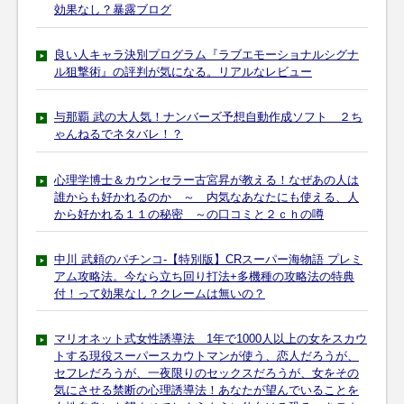
効果なし？暴露ブログ
良い人キャラ決別プログラム『ラブエモーショナルシグナ
ル狙撃術』の評判が気になる。リアルなレビュー
与那覇 武の大人気！ナンバーズ予想自動作成ソフト ２ち
ゃんねるでネタバレ！？
心理学博士＆カウンセラー古宮昇が教える！なぜあの人は
誰からも好かれるのか ～ 内気なあなたにも使える、人
から好かれる１１の秘密 ～の口コミと２ｃｈの噂
中川 武頼のパチンコ-【特別版】CRスーパー海物語 プレミ
アム攻略法。今なら立ち回り打法+多機種の攻略法の特典
付！って効果なし？クレームは無いの？
マリオネット式女性誘導法 1年で1000人以上の女をスカウ
トする現役スーパースカウトマンが使う、恋人だろうが、
セフレだろうが、一夜限りのセックスだろうが、女をその
気にさせる禁断の心理誘導法！あなたが望んでいることを