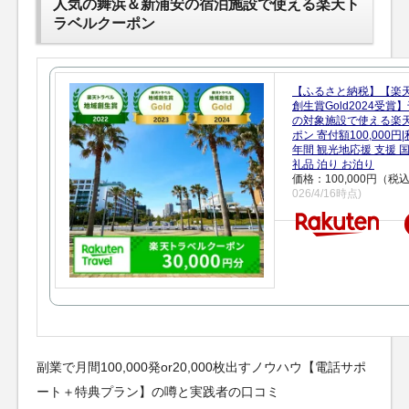
人気の舞浜＆新浦安の宿泊施設で使える楽天ト
ラベルクーポン
【ふるさと納税】【楽
創生賞Gold2024受
の対象施設で使える楽
ポン 寄付額100,000
年間 観光地応援 支援 
礼品 泊り お泊り
価格：100,000円（税
026/4/16時点)
副業で月間100,000発or20,000枚出すノウハウ【電話サポ
ート＋特典プラン】の噂と実践者の口コミ