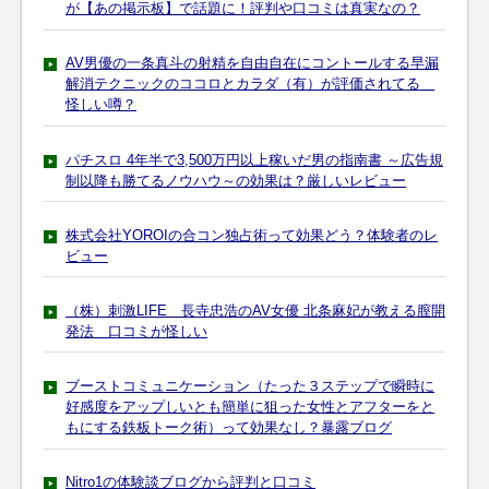
が【あの掲示板】で話題に！評判や口コミは真実なの？
AV男優の一条真斗の射精を自由自在にコントールする早漏
解消テクニックのココロとカラダ（有）が評価されてる
怪しい噂？
パチスロ 4年半で3,500万円以上稼いだ男の指南書 ～広告規
制以降も勝てるノウハウ～の効果は？厳しいレビュー
株式会社YOROIの合コン独占術って効果どう？体験者のレ
ビュー
（株）刺激LIFE 長寺忠浩のAV女優 北条麻妃が教える膣開
発法 口コミが怪しい
ブーストコミュニケーション（たった３ステップで瞬時に
好感度をアップしいとも簡単に狙った女性とアフターをと
もにする鉄板トーク術）って効果なし？暴露ブログ
Nitro1の体験談ブログから評判と口コミ