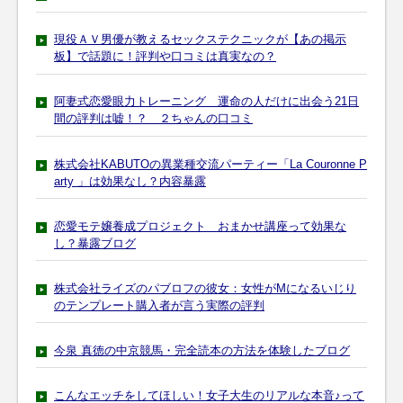
現役ＡＶ男優が教えるセックステクニックが【あの掲示
板】で話題に！評判や口コミは真実なの？
阿妻式恋愛眼力トレーニング 運命の人だけに出会う21日
間の評判は嘘！？ ２ちゃんの口コミ
株式会社KABUTOの異業種交流パーティー「La Couronne P
arty 」は効果なし？内容暴露
恋愛モテ嬢養成プロジェクト おまかせ講座って効果な
し？暴露ブログ
株式会社ライズのパブロフの彼女：女性がMになるいじり
のテンプレート購入者が言う実際の評判
今泉 真徳の中京競馬・完全読本の方法を体験したブログ
こんなエッチをしてほしい！女子大生のリアルな本音♪って