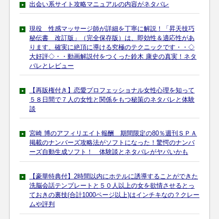
出会い系サイト攻略マニュアルの内容がネタバレ
現役 性感マッサージ師が詳細を丁寧に解説！「昇天技巧
秘伝書 改訂版」（完全保存版）は、即効性＆適応性があ
ります、確実に絶頂に導ける究極のテクニックです・・◇
大好評◇・・動画解説付をつくった鈴木 康史の真実！ネタ
バレとレビュー
【再販権付き】恋愛プロフェッショナル女性心理を知って
５８日間で７人の女性と関係をもつ秘策のネタバレと体験
談
宮崎 博のアフィリエイト報酬 期間限定の80％週刊ＳＰＡ
掲載のナンバーズ攻略法がソフトになった！驚愕のナンバ
ーズ自動生成ソフト！ 体験談とネタバレがヤバいかも
【豪華特典付】2時間以内にホテルに誘導することができた
洗脳会話テンプレートと５０人以上の女を欲情させるとっ
ておきの裏技(合計1000ページ以上)はインチキなの？クレー
ムや評判