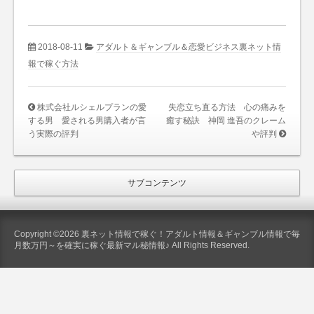
2018-08-11
アダルト＆ギャンブル＆恋愛ビジネス裏ネット情
報で稼ぐ方法
株式会社ルシェルプランの愛
失恋立ち直る方法 心の痛みを
する男 愛される男購入者が言
癒す秘訣 神岡 進吾のクレーム
う実際の評判
や評判
サブコンテンツ
Copyright ©2026 裏ネット情報で稼ぐ！アダルト情報＆ギャンブル情報で毎
月数万円～を確実に稼ぐ最新マル秘情報♪ All Rights Reserved.