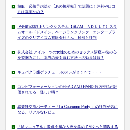
競艇 必勝予想法が【あの掲示板】で話題に！評判や口コ
ミは真実なの？
IP分散500以上リンクシステム【SLAM ＡＤＵＬＴ】スラ
ムオールドドメイン、ページランクリンク エンタープラ
イズのクリアイズム有限会社さん 経歴と評判
株式会社 アイルーツの女性のためのセックス講座～彼の心
を鷲掴みにし、本当の愛を育む方法～の効果は嘘？
キュバクラ嬢ゲッチュー♪のスレが２ｃｈで・・・
コンピフォーメーションのHEAD AND HAND 竹内裕也が評
価されてる 怪しい噂？
異業種交流パーティー「La Couronne Party 」の評判が気に
なる。リアルなレビュー
「Mマニュアル」欲求不満な人妻を集めてM女へと調教する