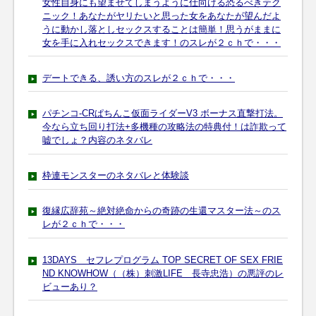
女性自身にも望ませてしまうように仕向ける恐るべきテク
ニック！あなたがヤリたいと思った女をあなたが望んだよ
うに動かし落としセックスすることは簡単！思うがままに
女を手に入れセックスできます！のスレが２ｃｈで・・・
デートできる、誘い方のスレが２ｃｈで・・・
パチンコ-CRぱちんこ仮面ライダーV3 ボーナス直撃打法。
今なら立ち回り打法+多機種の攻略法の特典付！は詐欺って
嘘でしょ？内容のネタバレ
枠連モンスターのネタバレと体験談
復縁広辞苑～絶対絶命からの奇跡の生還マスター法～のス
レが２ｃｈで・・・
13DAYS セフレプログラム TOP SECRET OF SEX FRIE
ND KNOWHOW（（株）刺激LIFE 長寺忠浩）の悪評のレ
ビューあり？