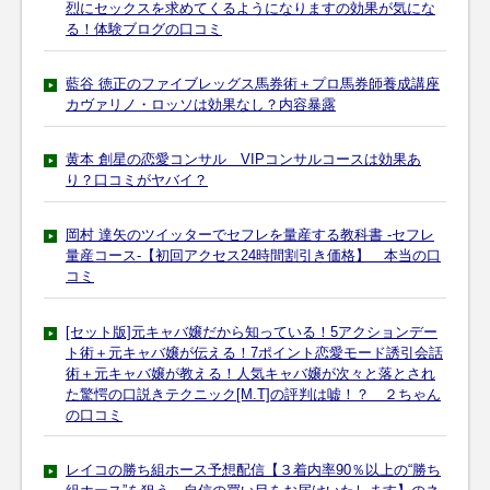
烈にセックスを求めてくるようになりますの効果が気にな
る！体験ブログの口コミ
藍谷 徳正のファイブレッグス馬券術＋プロ馬券師養成講座
カヴァリノ・ロッソは効果なし？内容暴露
黄本 創星の恋愛コンサル VIPコンサルコースは効果あ
り？口コミがヤバイ？
岡村 達矢のツイッターでセフレを量産する教科書 -セフレ
量産コース-【初回アクセス24時間割引き価格】 本当の口
コミ
[セット版]元キャバ嬢だから知っている！5アクションデー
ト術＋元キャバ嬢が伝える！7ポイント恋愛モード誘引会話
術＋元キャバ嬢が教える！人気キャバ嬢が次々と落とされ
た驚愕の口説きテクニック[M.T]の評判は嘘！？ ２ちゃん
の口コミ
レイコの勝ち組ホース予想配信【３着内率90％以上の“勝ち