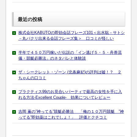
最近の投稿
株式会社KABUTOの即効会話フレーズ101＜出水聡－サトシ
－丸パクリ出来る会話フレーズ集＞ 口コミが怪しい
半年で４５０万円稼いだ伝説の「イン逃げ５・５・舟券流
儀・競艇必勝法」のネタバレと体験談
ザ・シークレット・ゾーン (北条麻妃)の評判は嘘！？ ２
ちゃんの口コミ
プラクティス99のお見合いパーティで最高の女性を手に入
れる方法-Excellent Couple- 効果についてレビュー
吉岡 薫の”神ってる”競艇必勝法 「俺の１０万円競艇 ”神
ってる”即効薬はこれでしょ！」 評価とクチコミ