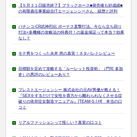
【５月３１日販売終了】ブラックホース■発売後も好成績■
の有限責任事業組合ITエージェンシーさん 経歴と評判
パチンコ-CR武神烈伝 ボーナス直撃打法。今なら立ち回り
打法+多機種の攻略法の特典付！の返金保証って本当？効果
なし？
モテ男をつくった永井 悠の真実！ネタバレとレビュー
目標額を定めて攻略する「ルーレット投資術」（門司 多加
史）の悪評のレビューあり？
プレストエージェンシー 株式会社の元AV男優が教える！
『SEXをするだけで女性を貴方から離れられなくさせる掟
破りの依存症女製造マニュアル』[TEAM-S.I.H] 本当の口
コミ
リアルファッションって怪しい？真実の口コミ