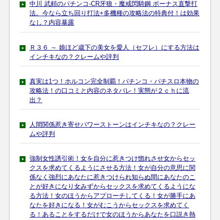
中川 武頼のパチンコ-CR牙狼・魔戒閃騎鋼 ボーナス直撃打
法。今なら立ち回り打法+多機種の攻略法の特典付！は効果
なし？内容暴露
Ｒ３６ ～ 娘ほど歳下の美女を愛人（セフレ）にする方法は
インチキなの？クレームや評判
真実は1つ！ホルコン完全制覇！パチンコ・パチスロ本物の
攻略法！の口コミと内容のネタバレ！実態が２ｃｈに流
出？
人間関係惹き寄せパワーストーンはインチキなの？クレー
ムや評判
強制女性誘引術！女を自分に惹きつけ惚れさせ女からセッ
クスを求めてくるようにさせる方法！女が自分の意思に関
係なく強烈にあなたに惹きつけられ知らぬ間にあなたのこ
とが好きになり女みずからセックスを求めてくるようにな
る方法！女のほうからアプローチしてくる！女が勝手にあ
なたを好きになる！女がむこうからセックスを求めてく
る！あることをするだけで女のほうからあなたを口説き熱