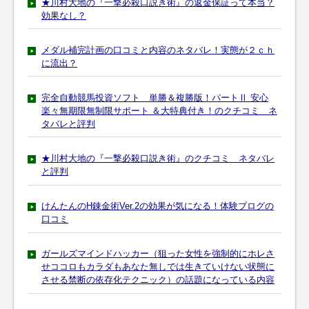
★川村大地の『一撃必殺口説き術』の返金保証って本当？
効果なし？
メダル補完計画の口コミと内容のネタバレ！実態が２ｃｈ
に流出？
完全自動競馬投資ソフト 単勝＆複勝版！パートⅡ 安心
楽々無期限無制限サポート ＆大特典付き！のクチコミ ネ
タバレと評判
★川村大地の『一撃必殺口説き術』のクチコミ ネタバレ
と評判
けんたんのH錬金術Ver.2の効果が気になる！体験ブログの
口コミ
ガールズマインドハッカー（狙った女性を強制的にホレさ
せココロもカラダもあなた無しでは生きていけない状態に
させる禁断の依存化テクニック）の話題になっている内容