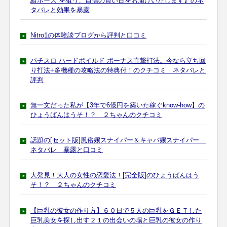
組ホース”を狙う、自信の買い目をお届けいたします】のネ
タバレと効果を暴露
Nitro1の体験談ブログから評判と口コミ
パチスロ ハードボイルド ボーナス直撃打法。今なら立ち回
り打法+多機種の攻略法の特典付！のクチコミ ネタバレと
評判
無一文だった私が【3年で6億円を築いた稼ぐknow-how】の
ひょうばんはうそ！？ ２ちゃんのクチコミ
話題の[セット版]風俗嬢スナイパー＆キャバ嬢スナイパー
ネタバレ 暴露と口コミ
大発見！大人の女性の恋愛法！[完全版]のひょうばんはう
そ！？ ２ちゃんのクチコミ
【巨乳の彼女の作り方】６０日で５人の巨乳をＧＥＴした
巨乳美女を探し出す２１の出会いの場と巨乳の彼女の作り