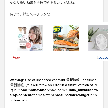
かなり高い効果を実感できるみたいだよね。
信じて、試してみようかな
Warning
: Use of undefined constant 最新情報 - assumed
'最新情報' (this will throw an Error in a future version of PH
P) in
/home/hotnavi/hotxnavi.com/public_html/uranew
s/wp-content/themes/refinepro/functions-widget.php
on line
323