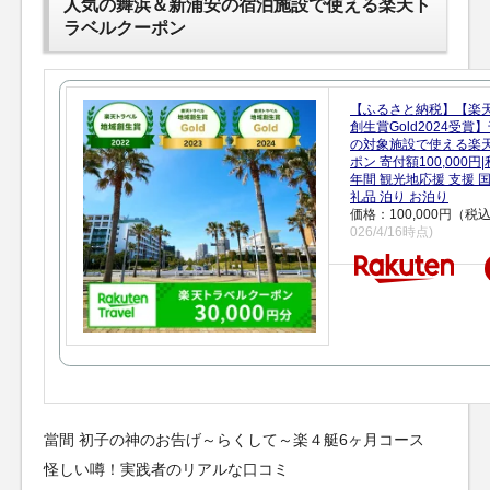
人気の舞浜＆新浦安の宿泊施設で使える楽天ト
ラベルクーポン
【ふるさと納税】【楽
創生賞Gold2024受
の対象施設で使える楽
ポン 寄付額100,000
年間 観光地応援 支援 
礼品 泊り お泊り
価格：100,000円（税
026/4/16時点)
當間 初子の神のお告げ～らくして～楽４艇6ヶ月コース
怪しい噂！実践者のリアルな口コミ