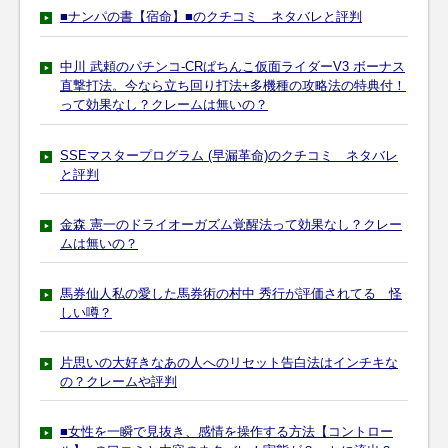
■ナンパの書【宿命】■のクチコミ ネタバレと評判
中川 武頼のパチンコ-CRぱちんこ仮面ライダーV3 ボーナス
直撃打法。今なら立ち回り打法+多機種の攻略法の特典付！
って効果なし？クレームは無いの？
SSEマスタープログラム (早漏革命)のクチコミ ネタバレ
と評判
金森 憲一のドライオーガズム覚醒法って効果なし？クレー
ムは無いの？
馬券仙人私の愛した馬券術の村中 秀行が評価されてる 怪
しい噂？
片思いの大好きなあの人へのリセット告白法はインチキな
の？クレームや評判
■女性を一瞬で見抜き、感情を操作する方法【コントロー