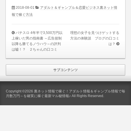
2018-08-01
アダルト＆ギャンブル＆恋愛ビジネス裏ネット情
報で稼ぐ方法
パチスロ 4年半で3,500万円以
理想の女子を見つけゲットする
上稼いだ男の指南書 ～広告規制
方法の体験談 ブログの口コミ
以降も勝てるノウハウ～の評判
は？
は嘘！？ ２ちゃんの口コミ
サブコンテンツ
Copyright ©2026 裏ネット情報で稼ぐ！アダルト情報＆ギャンブル情報で毎
月数万円～を確実に稼ぐ最新マル秘情報♪ All Rights Reserved.