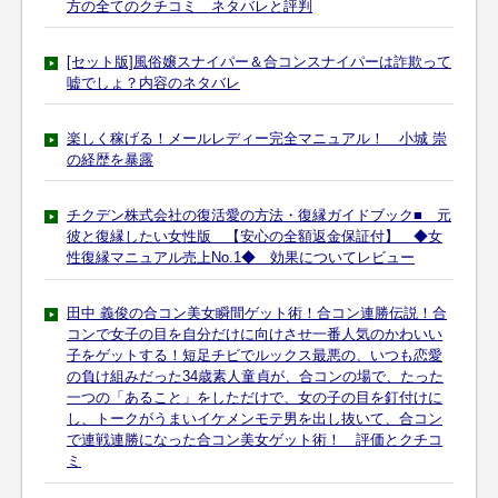
方の全てのクチコミ ネタバレと評判
[セット版]風俗嬢スナイパー＆合コンスナイパーは詐欺って
嘘でしょ？内容のネタバレ
楽しく稼げる！メールレディー完全マニュアル！ 小城 崇
の経歴を暴露
チクデン株式会社の復活愛の方法・復縁ガイドブック■ 元
彼と復縁したい女性版 【安心の全額返金保証付】 ◆女
性復縁マニュアル売上No.1◆ 効果についてレビュー
田中 義俊の合コン美女瞬間ゲット術！合コン連勝伝説！合
コンで女子の目を自分だけに向けさせ一番人気のかわいい
子をゲットする！短足チビでルックス最悪の、いつも恋愛
の負け組みだった34歳素人童貞が、合コンの場で、たった
一つの「あること」をしただけで、女の子の目を釘付けに
し、トークがうまいイケメンモテ男を出し抜いて、合コン
で連戦連勝になった合コン美女ゲット術！ 評価とクチコ
ミ