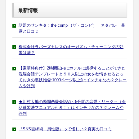
最新情報
話題のサンキタ！the compi（ザ・コンピ） ネタバレ 暴
露と口コミ
株式会社ラバーズカレスのオーガズム・チューニングの効
果は嘘？
【豪華特典付】2時間以内にホテルに誘導することができた
洗脳会話テンプレートと５０人以上の女を欲情させるとっ
ておきの裏技(合計1000ページ以上)はインチキなの？クレー
ムや評判
★川村大地の瞬間恋愛会話術～5分間の恋愛トリック～（会
話練習法マニュアル付き！）はインチキなの？クレームや
評判
『SNS復縁術 男性版』って怪しい？真実の口コミ