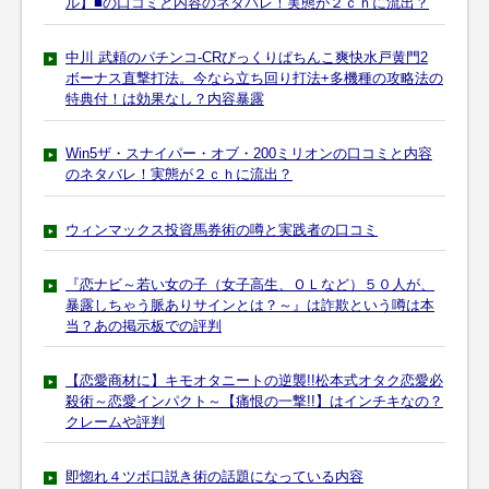
ル】■の口コミと内容のネタバレ！実態が２ｃｈに流出？
中川 武頼のパチンコ-CRびっくりぱちんこ爽快水戸黄門2
ボーナス直撃打法。今なら立ち回り打法+多機種の攻略法の
特典付！は効果なし？内容暴露
Win5ザ・スナイパー・オブ・200ミリオンの口コミと内容
のネタバレ！実態が２ｃｈに流出？
ウィンマックス投資馬券術の噂と実践者の口コミ
『恋ナビ～若い女の子（女子高生、ＯＬなど）５０人が、
暴露しちゃう脈ありサインとは？～』は詐欺という噂は本
当？あの掲示板での評判
【恋愛商材に】キモオタニートの逆襲!!松本式オタク恋愛必
殺術～恋愛インパクト～【痛恨の一撃!!】はインチキなの？
クレームや評判
即惚れ４ツボ口説き術の話題になっている内容