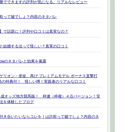
勝でできますの評判が気になる。リアルなレビュー
欺って嘘でしょ？内容のネタバレ
】で話題に！評判や口コミは真実なの？
と結婚する法って怪しい？真実の口コミ
yLowのネタバレと効果を暴露
ンゲリオン・使徒、再び プレミアムモデル ボーナス直撃打
法の特典付！ 怪しい噂！実践者のリアルな口コミ
合成オッズ地方競馬版！ 枠連（枠複）４点バージョン！安
法を体験したブログ
付き合いたいならコレを！は詐欺って嘘でしょ？内容のネ