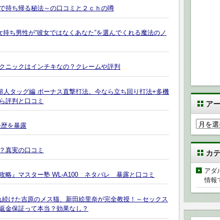
で持ち帰る秘法～の口コミと２ｃｈの噂
女持ち男性が“彼女ではなくあなた”を選んでくれる魔法のノ
クニックはインチキなの？クレームや評判
超人タッグ編 ボーナス直撃打法。今なら立ち回り打法+多機
ら評判と口コミ
ア
ア
経歴を暴露
ー
カ
？真実の口コミ
カ
イ
ブ
アダ
略』マスター塾 WL-A100 ネタバレ 暴露と口コミ
情報
犯され続けた吉原のメス猫、新田絵里奈が完全教授！～セックス
返金保証って本当？効果なし？