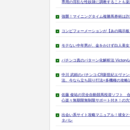
専用の淫乱な性奴隷に調教することも楽
強襲！マイニングタイム複勝馬券術は詐
コンピフォーメーションが【あの掲示板
モテない中年男が、金をかけず白人美女
パチンコ真のパターン化解析法 Victor
中川 武頼のパチンコ-CR新世紀エヴァ
法。今なら立ち回り打法+多機種の攻略
佐藤 俊祐の完全自動競馬投資ソフト 
心楽々無期限無制限サポート付き！の方
出会い系サイト攻略マニュアル！彼女と
タバレ