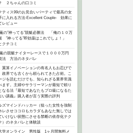
？ ２ちゃんの口コミ
クティス99のお見合いパーティで最高の女
に入れる方法-Excellent Couple- 効果に
てレビュー
 薫の”神ってる”競艇必勝法 「俺の１０万
艇 ”神ってる”即効薬はこれでしょ！」
とクチコミ
 薫の競艇ナイターレースで１０００万円
資法 方法のネタバレ
）翼算イノベーションの有名人もお忍びで
、政界でも古くから頼られてきた占術。こ
ージを読むだけでも、知られざる業界常識
べます。主婦やサラリーマンが最短で頼り
となる法『最短であなたもプロ級になるた
占い講義』購入者が言う実際の評判
ルズマインドハッカー（狙った女性を強制
ホレさせココロもカラダもあなた無しでは
ていけない状態にさせる禁断の依存化テク
ク）のネタバレと体験談
大学オンライン 男性版 1ヶ月間無料メ