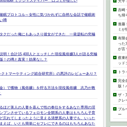
isniper ミクシィスナイパー 口コミが怪しい
大平
吉崎
催眠プロトコル～女性に気づかれずに自然な会話で催眠術
ち帰
い噂
進藤
ミが
タクだった俺にもあっさり彼女ができた 一発逆転の究極
有限
った
が言
明！合計15,400人とエッチした現役風俗嬢3人が語る究極
蔡東
版！の噂と真実！効果なし？
ッド
トラ
イレクトマーケティング総合研究所）の悪評のレビューあり？
完全
版！
金）で獲物（風俗嬢）を狩る方法を現役風俗嬢 志乃が教
ミ
ザ・
クレ
るほど美人の人妻を喜んで性の奉仕をするあなた専用の淫
ブル
ンプンさせているフェロモン全開系の人妻はもちろん子育
ー
ど忘れてしまったように見える清楚系の人妻でも、いった
まえば、いとも簡単にセフレにできるのはもちろんあなた