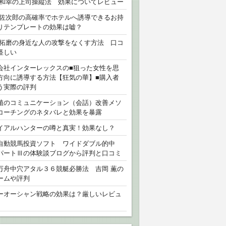
 和幸の上司操縦法 効果についてレビュー
 佐次郎の高確率でホテルへ誘導できるお持
りテンプレートの効果は嘘？
 拓磨の身近な人の攻撃をなくす方法 口コ
怪しい
会社インターレックスの■狙った女性を思
方向に誘導する方法【狂気の華】■購入者
う実際の評判
植のコミュニケーション（会話）改善メソ
コーチングのネタバレと効果を暴露
イアルハンターの噂と真実！効果なし？
自動競馬投資ソフト ワイドダブル的中
パートⅢの体験談ブログから評判と口コミ
万舟中穴アタル３６競艇必勝法 吉岡 薫の
ームや評判
ーオーシャン戦略の効果は？厳しいレビュ