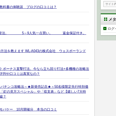
教科書の体験談 ブログの口コミは？
メ
ログ
馬投資法。 5～9人気一点買い。 返金保証付き。
方法を教えます WL-A043の株式会社 ウェスポーランド
ウ ボーナス直撃打法。今なら立ち回り打法+多機種の攻略法
評判や口コミは真実なの？
派パチンコ攻略法～★新発売記念★＜50名様限定先行特別価
！「釘の見方スペシャル」や「収支表」など【嬉しい7大特
嘘？
モバケー 10月開催分 本当の口コミ