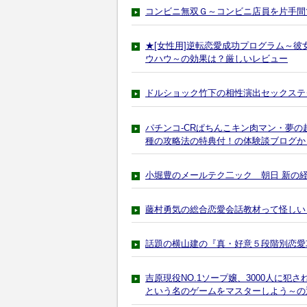
コンビニ無双Ｇ～コンビニ店員を片手間
★[女性用]逆転恋愛成功プログラム～彼
ウハウ～の効果は？厳しいレビュー
ドルショック竹下の相性演出セックステ
パチンコ-CRぱちんこキン肉マン・夢の
種の攻略法の特典付！の体験談ブログか
小堀豊のメールテク二ック 朝日 新の
藤村勇気の総合恋愛会話教材って怪しい
話題の横山建の『真・好意５段階別恋愛攻
吉原現役NO.1ソープ嬢、3000人に
という名のゲームをマスターしよう～の