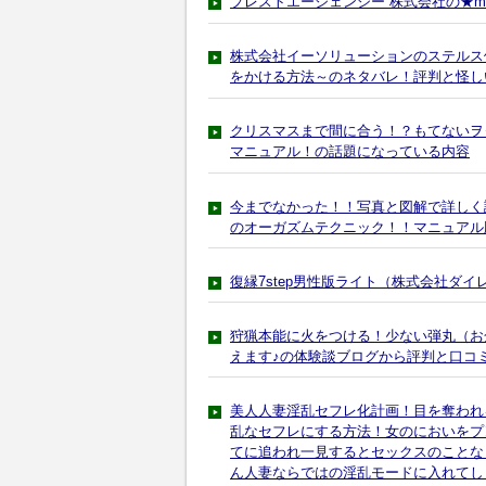
プレストエージェンシー 株式会社の★mix
株式会社イーソリューションのステルス
をかける方法～のネタバレ！評判と怪し
クリスマスまで間に合う！？もてないヲ
マニュアル！の話題になっている内容
今までなかった！！写真と図解で詳しく説
のオーガズムテクニック！！マニュアル
復縁7step男性版ライト（株式会社ダ
狩猟本能に火をつける！少ない弾丸（お
えます♪の体験談ブログから評判と口コ
美人人妻淫乱セフレ化計画！目を奪われ
乱なセフレにする方法！女のにおいをプ
てに追われ一見するとセックスのことな
ん人妻ならではの淫乱モードに入れてし