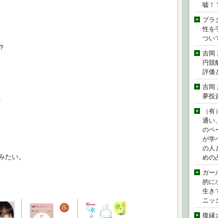
嘘！
プラ
性を手
つい
？
吉岡
円競
評価
吉岡
夢投
。
（有
通い
のペ
が学
の人
みたい。
めの
ガー
的に
生き
ニッ
復縁