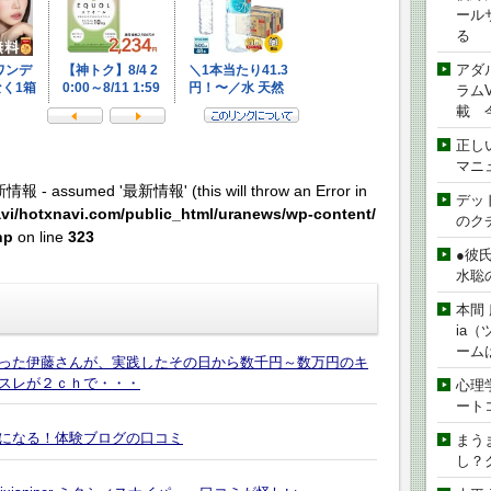
ール
る
アダ
ラムVe
載 
正し
マニ
新情報 - assumed '最新情報' (this will throw an Error in
デッド
vi/hotxnavi.com/public_html/uranews/wp-content/
のク
hp
on line
323
●彼
水聡
本間 
ia
ーム
った伊藤さんが、実践したその日から数千円～数万円のキ
スレが２ｃｈで・・・
心理
ート
になる！体験ブログの口コミ
まう
し？