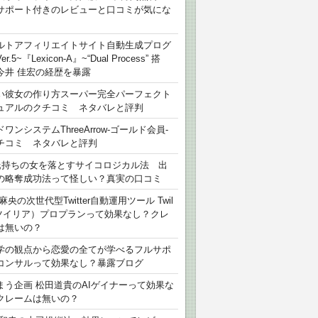
サポート付きのレビューと口コミが気にな
ルトアフィリエイトサイト自動生成プログ
r.5~『Lexicon-A』~“Dual Process” 搭
今井 佳宏の経歴を暴露
い彼女の作り方スーパー完全パーフェクト
ュアルのクチコミ ネタバレと評判
ワンシステムThreeArrow-ゴールド会員-
チコミ ネタバレと評判
氏持ちの女を落とすサイコロジカル法 出
の略奪成功法って怪しい？真実の口コミ
麻央の次世代型Twitter自動運用ツール Twil
（ツイリア）プロプランって効果なし？クレ
は無いの？
学の観点から恋愛の全てが学べるフルサポ
コンサルって効果なし？暴露ブログ
まう企画 松田道貴のAIゲイナーって効果な
クレームは無いの？