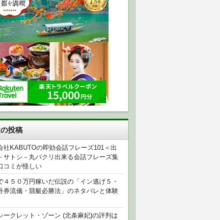
近の投稿
会社KABUTOの即効会話フレーズ101＜出
－サトシ－丸パクリ出来る会話フレーズ集
口コミが怪しい
で４５０万円稼いだ伝説の「イン逃げ５・
舟券流儀・競艇必勝法」のネタバレと体験
シークレット・ゾーン (北条麻妃)の評判は