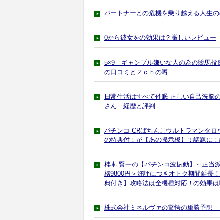
パートナーとの危機を乗り越える人生の
0から彼女をの効果は？厳しいレビュー
5×9 ギャンブル嫌いな人の為の競
の口コミと２ｃｈの噂
日常生活はすべて催眠 正しい自己洗脳の
さん 経歴と評判
パチンコ-CRぱちんこウルトラマンタロ
の特典付！が【あの掲示板】で話題に！
楠本 賢一の【パチンコ波振動】～正当
格9800円＞好評につきオトク期間延長
典付き】攻略法は全機種対応！の効果は
株式会社ミネルヴァの驚愕の単勝予想 