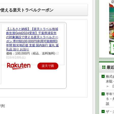
で使える楽天トラベルクーポン
【ふるさと納税】【楽天トラベル地域
創生賞Gold2024受賞】千葉県浦安市
の対象施設で使える楽天トラベルクー
ポン 寄付額100,000円|利用可能期間3
年間 観光地応援 支援 国内旅行 返礼 返
礼品 泊り お泊り
価格：100,000円（税込、送料無料)
(2
026/4/16時点)
楽天で購
最
入
株式
水聡
＞ 
半年
５・
談
評判
ザ・