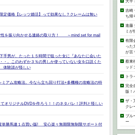
大平
吉崎
限定価格【レッツ婚活】って効果なし？クレームは無い
ち帰
進藤
ミが
振り向かせる連絡の取り方！ ～mind set for mail
有限
った
が言
下手男が、たった１５時間で狙った女に『あなたに会いた
蔡東
・・。このわずか３％の男しか使っていない女を口説くた
ッド
 体験談が怪しい
トラ
プレミアム攻略法。今なら立ち回り打法+多機種の攻略法の特
完全
版！
ザ・
してオリジナルDVDを作ろう！！のネタバレ！評判と怪しい
クレ
ブル
ー
重賞単勝馬連１点買い版! 安心楽々無期限無制限サポート付