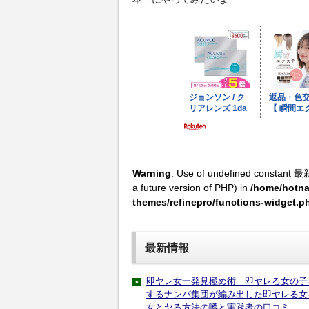
Warning
: Use of undefined constant 最
a future version of PHP) in
/home/hotna
themes/refinepro/functions-widget.p
最新情報
即ヤレ女一発見極め術 即ヤレる女の子
するナンパ集団が編み出した即ヤレる女
女とヤる方法の噂と実践者の口コミ