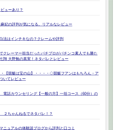
レビューあり？
条麻妃の評判が気になる。リアルなレビュー
白法はインチキなの？クレームや評判
でクレーマー担当だったパチプロがパチンコ素人でも勝た
七翔 大野勉の真実！ネタバレとレビュー
・・【競艇は宝の山】・・・・◇競艇フアンはもちろん・ア
ついてレビュー
 電話カウンセリング【一般の方】一括コース（60分）の
X ２ちゃんねるでネタバレ！？
マニュアルの体験談ブログから評判と口コミ