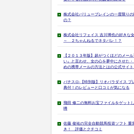
株式会社バリューブレインの一度限りの
の？
株式会社リフェイス 吉川博也の好きな女性を
～ ２ちゃんねるでネタバレ！？
【２０１３年版】超がつくほどのメール
い』と言わせ、女の心を夢中にさせた・
めの携帯メールの方法とはの公式サイト
パチスロ-【特別版】リオパラダイス 
典付！のレビューと口コミが気になる
飛田 修二の無料お宝ファイルをゲット
噂
佐藤 俊祐の完全自動競馬投資ソフト 
き！ 評価とクチコミ