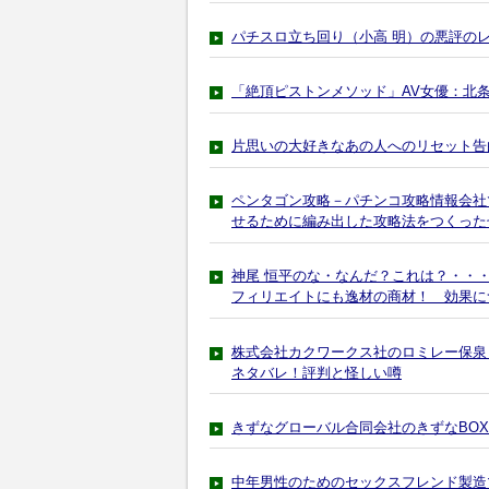
パチスロ立ち回り（小高 明）の悪評の
「絶頂ピストンメソッド」AV女優：北
片思いの大好きなあの人へのリセット告
ペンタゴン攻略－パチンコ攻略情報会社
せるために編み出した攻略法をつくった
神尾 恒平のな・なんだ？これは？・・
フィリエイトにも逸材の商材！ 効果に
株式会社カクワークス社のロミレー保泉
ネタバレ！評判と怪しい噂
きずなグローバル合同会社のきずなBO
中年男性のためのセックスフレンド製造