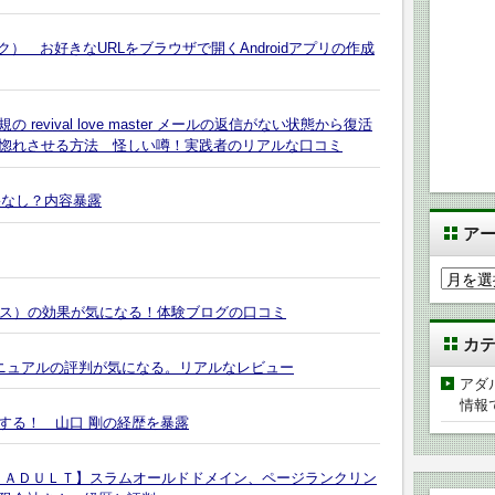
） お好きなURLをブラウザで開くAndroidアプリの作成
vival love master メールの返信がない状態から復活
惚れさせる方法 怪しい噂！実践者のリアルな口コミ
果なし？内容暴露
ア
ア
ー
ンス）の効果が気になる！体験ブログの口コミ
カ
カ
イ
マニュアルの評判が気になる。リアルなレビュー
ブ
アダ
情報
する！ 山口 剛の経歴を暴露
AM ＡＤＵＬＴ】スラムオールドドメイン、ページランクリン