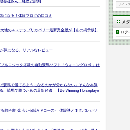
限会社さん 経歴と評判
気になる！体験ブログの口コミ
メ
川村大地の４ステップリカバリー最新完全版が【あの掲示板】
ログ
評判が気になる。リアルなレビュー
ダブルロジック搭載の自動競馬ソフト「ウィニングロボ 」は
ば競馬で勝てるようになるのかが分からない」そんな本気
で勝つための最短経路 【Be Winning Horseplaye
る教科書 -出会い保障VIPコース- 体験談とネタバレがヤ