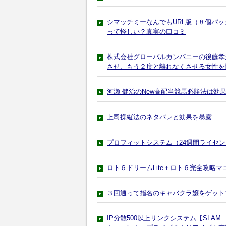
シマッチミーなんでもURL版（８個パック
って怪しい？真実の口コミ
株式会社グローバルカンパニーの後藤孝規の re
させ、もう２度と離れなくさせる女性を
河瀬 健治のNew高配当競馬必勝法は効
上司操縦法のネタバレと効果を暴露
プロフィットシステム（24週間ライセ
ロト６ドリームLite＋ロト６完全攻略
３回通って指名のキャバクラ嬢をゲット
IP分散500以上リンクシステム【SL