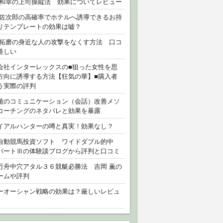
 和幸の上司操縦法 効果についてレビュー
 佐次郎の高確率でホテルへ誘導できるお持
りテンプレートの効果は嘘？
 拓磨の身近な人の攻撃をなくす方法 口コ
怪しい
会社インターレックスの■狙った女性を思
方向に誘導する方法【狂気の華】■購入者
う実際の評判
植のコミュニケーション（会話）改善メソ
コーチングのネタバレと効果を暴露
イアルハンターの噂と真実！効果なし？
自動競馬投資ソフト ワイドダブル的中
パートⅢの体験談ブログから評判と口コミ
万舟中穴アタル３６競艇必勝法 吉岡 薫の
ームや評判
ーオーシャン戦略の効果は？厳しいレビュ