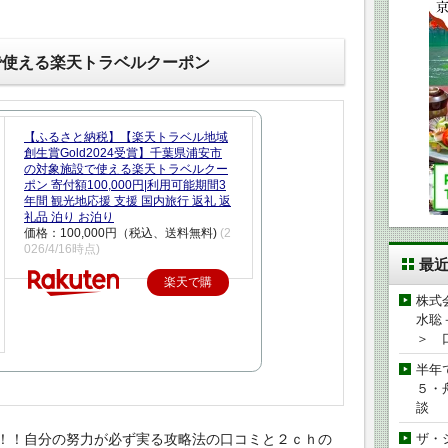
で使える楽天トラベルクーポン
【ふるさと納税】【楽天トラベル地域
創生賞Gold2024受賞】千葉県浦安市
の対象施設で使える楽天トラベルクー
ポン 寄付額100,000円|利用可能期間3
年間 観光地応援 支援 国内旅行 返礼 返
礼品 泊り お泊り
価格：100,000円（税込、送料無料)
(2
026/4/16時点)
最
楽天で購
株式
入
水聡
＞ 
半年
５・
談
！！自分の努力が必ず実る攻略法の口コミと２ｃｈの
ザ・