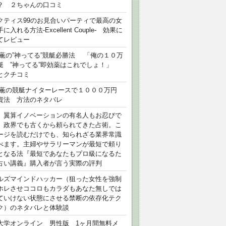
？ ２ちゃんの口コミ
クティス99のお見合いパーティで最高の女
に入れる方法-Excellent Couple- 効果に
てレビュー
 薫の”神ってる”競艇必勝法 「俺の１０万
艇 ”神ってる”即効薬はこれでしょ！」
とクチコミ
 薫の競艇ナイターレースで１０００万円
資法 方法のネタバレ
）翼算イノベーションの有名人もお忍びで
、政界でも古くから頼られてきた占術。こ
ージを読むだけでも、知られざる業界常識
べます。主婦やサラリーマンが最短で頼り
となる法『最短であなたもプロ級になるた
占い講義』購入者が言う実際の評判
ルズマインドハッカー（狙った女性を強制
ホレさせココロもカラダもあなた無しでは
ていけない状態にさせる禁断の依存化テク
ク）のネタバレと体験談
大学オンライン 男性版 1ヶ月間無料メ