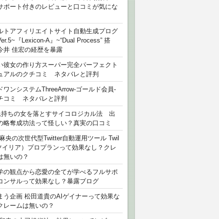
サポート付きのレビューと口コミが気にな
ルトアフィリエイトサイト自動生成プログ
r.5~『Lexicon-A』~“Dual Process” 搭
今井 佳宏の経歴を暴露
い彼女の作り方スーパー完全パーフェクト
ュアルのクチコミ ネタバレと評判
ワンシステムThreeArrow-ゴールド会員-
チコミ ネタバレと評判
氏持ちの女を落とすサイコロジカル法 出
の略奪成功法って怪しい？真実の口コミ
麻央の次世代型Twitter自動運用ツール Twil
（ツイリア）プロプランって効果なし？クレ
は無いの？
学の観点から恋愛の全てが学べるフルサポ
コンサルって効果なし？暴露ブログ
まう企画 松田道貴のAIゲイナーって効果な
クレームは無いの？