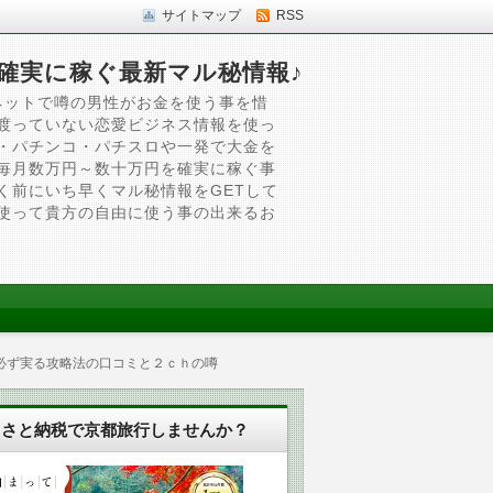
サイトマップ
RSS
確実に稼ぐ最新マル秘情報♪
ネットで噂の男性がお金を使う事を惜
渡っていない恋愛ビジネス情報を使っ
・パチンコ・パチスロや一発で大金を
毎月数万円～数十万円を確実に稼ぐ事
く前にいち早くマル秘情報をGETして
使って貴方の自由に使う事の出来るお
必ず実る攻略法の口コミと２ｃｈの噂
るさと納税で京都旅行しませんか？