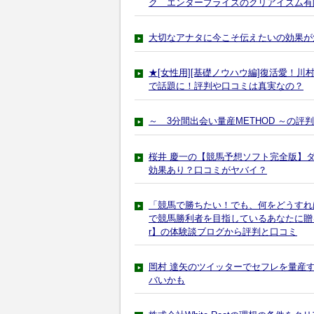
ク エンタープライズのクリアイズム有
大切なアナタに今こそ伝えたいの効果が
★[女性用][基礎ノウハウ編]復活愛！
で話題に！評判や口コミは真実なの？
～ 3分間出会い量産METHOD ～の
桜井 慶一の【競馬予想ソフト完全版】
効果あり？口コミがヤバイ？
「競馬で勝ちたい！でも、何をどうすれ
で競馬勝利者を目指しているあなたに贈る、競馬
r】の体験談ブログから評判と口コミ
岡村 達矢のツイッターでセフレを量産す
バいかも