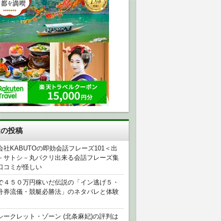
近の投稿
会社KABUTOの即効会話フレーズ101＜出
－サトシ－丸パクリ出来る会話フレーズ集
口コミが怪しい
で４５０万円稼いだ伝説の「イン逃げ５・
舟券流儀・競艇必勝法」のネタバレと体験
シークレット・ゾーン (北条麻妃)の評判は