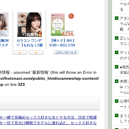
ール
る
アダ
ラムVe
載 
正し
マニ
デッド
のク
●彼
新情報 - assumed '最新情報' (this will throw an Error in
水聡
vi/hotxnavi.com/public_html/uranews/wp-content/
本間 
hp
on line
323
ia
ーム
心理
ート
まう
を一瞬で見極めセックス好きな女とヤる方法 渋谷で暗躍
し？
を一目で見分け瞬殺でホテルに連れ込む、セックス好きな