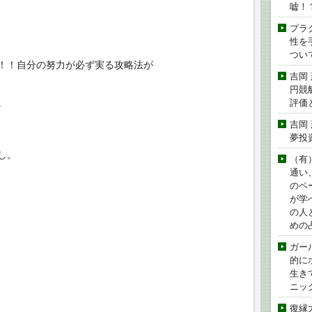
嘘！
プラ
性を手
つい
！！自分の努力が必ず実る攻略法が
吉岡
円競
。
評価
吉岡
、
夢投
し。
（有
通い
のペ
が学
の人
めの
ガー
的に
生き
ニッ
復縁