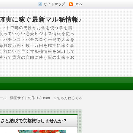
サイトマップ
RSS
確実に稼ぐ最新マル秘情報♪
ネットで噂の男性がお金を使う事を惜
渡っていない恋愛ビジネス情報を使っ
・パチンコ・パチスロや一発で大金を
毎月数万円～数十万円を確実に稼ぐ事
く前にいち早くマル秘情報をGETして
使って貴方の自由に使う事の出来るお
tツール 動画サイトの作り方.com ２ちゃんねるでネ
るさと納税で京都旅行しませんか？