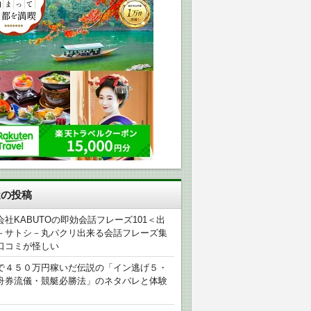
近の投稿
会社KABUTOの即効会話フレーズ101＜出
－サトシ－丸パクリ出来る会話フレーズ集
口コミが怪しい
で４５０万円稼いだ伝説の「イン逃げ５・
舟券流儀・競艇必勝法」のネタバレと体験