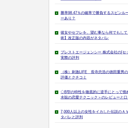
勝率98.47％の確率で勝負するスピン
ーあり？
彼女やセフレを、望む事なら何でもして
術】改正版の内容がネタバレ
プレストエージェンシー 株式会社の[セ
実際の評判
（株）刺激LIFE 長寺忠浩の徳田重
評価とクチコミ
◇B型の特性を徹底的に逆手にとって惚
水聡の恋愛テクニック＞のレビューと口
7,000人以上の女性をイカした伝説の
タバレと評判