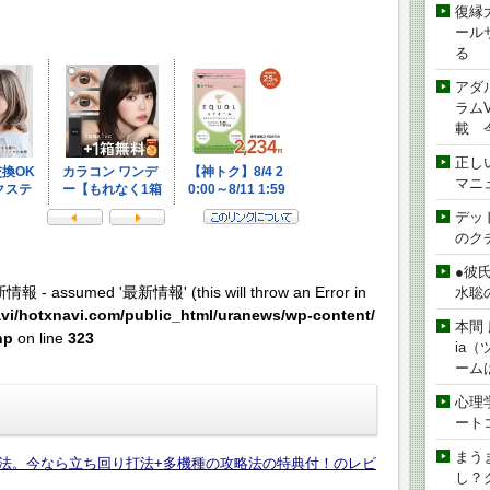
復縁
ール
る
アダ
ラムVe
載 
正し
マニ
デッド
のク
●彼
新情報 - assumed '最新情報' (this will throw an Error in
水聡
vi/hotxnavi.com/public_html/uranews/wp-content/
本間 
hp
on line
323
ia
ーム
心理
ート
まう
打法。今なら立ち回り打法+多機種の攻略法の特典付！のレビ
し？