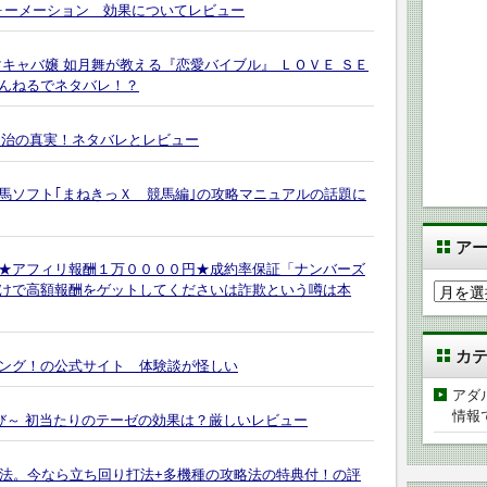
ンピフォーメーション 効果についてレビュー
キャバ嬢 如月舞が教える『恋愛バイブル』 ＬＯＶＥ ＳＥ
んねるでネタバレ！？
健治の真実！ネタバレとレビュー
馬ソフト｢まねきっＸ 競馬編｣の攻略マニュアルの話題に
ア
★アフィリ報酬１万００００円★成約率保証「ナンバーズ
ア
けで高額報酬をゲットしてくださいは詐欺という噂は本
ー
カ
カ
イ
ング！の公式サイト 体験談が怪しい
ブ
アダ
情報
び～ 初当たりのテーゼの効果は？厳しいレビュー
直撃打法。今なら立ち回り打法+多機種の攻略法の特典付！の評