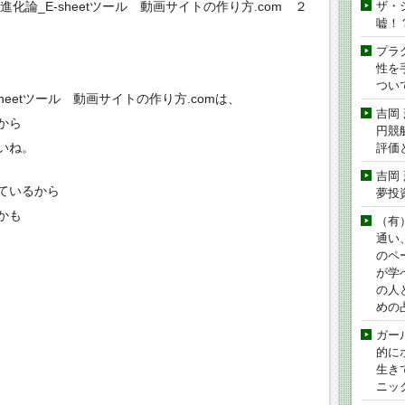
論_E-sheetツール 動画サイトの作り方.com ２
ザ・
嘘！
プラ
性を手
つい
eetツール 動画サイトの作り方.comは、
吉岡
から
円競
いね。
評価
吉岡
ているから
夢投
かも
（有
通い
のペ
が学
の人
めの
ガー
的に
生き
ニッ