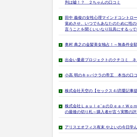
判は嘘！？ ２ちゃんの口コミ
田中 義俊の女性心理マインドコントロ
覚めさせ、いつでもあなたのために性の
言うことを聞くいいなり玩具にするって
奥村 典之の金髪美女独占！～無条件全
出会い量産プロジェクトのクチコミ ネ
小高 明のキャバクラの帝王 本当の口
株式会社天空の【セックス４/恋愛記事
株式会社Ｌａｕｌｅ’ａのＤｅａｒＷｏ
の最後の切り札～購入者が言う実際の評
アリスエオフィス有末 やよいの今日学