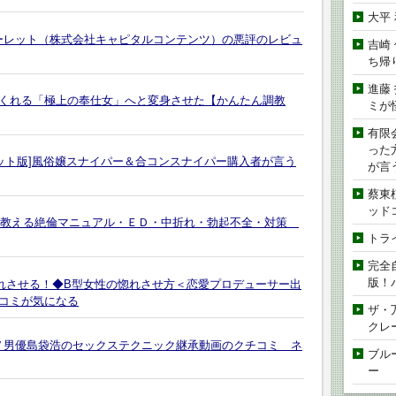
大平
ルーレット（株式会社キャピタルコンテンツ）の悪評のレビュ
吉崎
ち帰
進藤
くれる「極上の奉仕女」へと変身させた【かんたん調教
ミが
有限
った
ット版]風俗嬢スナイパー＆合コンスナイパー購入者が言う
が言
蔡東
ッド
男の教える絶倫マニュアル・ＥＤ・中折れ・勃起不全・対策
トラ
完全
版！
れさせる！◆B型女性の惚れさせ方＜恋愛プロデューサー出
コミが気になる
ザ・
クレ
ＡＶ男優島袋浩のセックステクニック継承動画のクチコミ ネ
ブル
ー