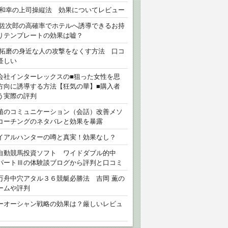
 和幸の上司操縦法 効果についてレビュー
 佐次郎の高確率でホテルへ誘導できるお持
りテンプレートの効果は嘘？
 拓磨の身近な人の攻撃をなくす方法 口コ
怪しい
会社インターレックスの■狙った女性を思
方向に誘導する方法【狂気の華】■購入者
う実際の評判
植のコミュニケーション（会話）改善メソ
コーチングのネタバレと効果を暴露
イアルハンターの噂と真実！効果なし？
自動競馬投資ソフト ワイドダブル的中
パートⅢの体験談ブログから評判と口コミ
万舟中穴アタル３６競艇必勝法 吉岡 薫の
ームや評判
ーオーシャン戦略の効果は？厳しいレビュ