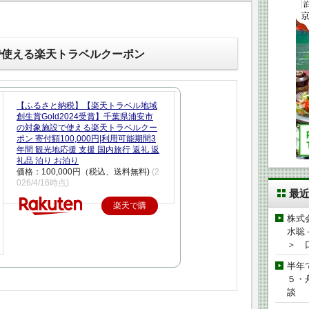
で使える楽天トラベルクーポン
【ふるさと納税】【楽天トラベル地域
創生賞Gold2024受賞】千葉県浦安市
の対象施設で使える楽天トラベルクー
ポン 寄付額100,000円|利用可能期間3
年間 観光地応援 支援 国内旅行 返礼 返
礼品 泊り お泊り
価格：100,000円（税込、送料無料)
(2
026/4/16時点)
最
楽天で購
株式
入
水聡
＞ 
半年
５・
談