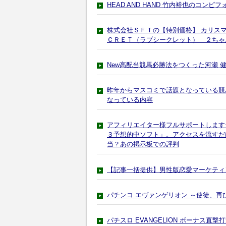
HEAD AND HAND 竹内裕也のコ
株式会社ＳＦＴの【特別価格】 カリスマ
ＣＲＥＴ（ラブシークレット） ２ちゃ
New高配当競馬必勝法をつくった河瀬 
昨年からマスコミで話題となっている競
なっている内容
アフィリエイター様フルサポートします
３予想的中ソフト」。アクセスを流すだ
当？あの掲示板での評判
【記事一括提供】男性版恋愛マーケティ
パチンコ エヴァンゲリオン ～使徒、再
パチスロ EVANGELION ボーナス