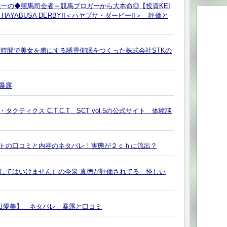
健一の◆競馬司会者＋競馬ブロガーから大本命◎【投資KEI
YABUSA DERBYII＜ハヤブサ・ダービーII＞ 評価と
１時間で美女を虜にする誘導催眠をつくった株式会社STKの
暴露
ティクス C.T.C.T SCT vol.5の公式サイト 体験談
トの口コミと内容のネタバレ！実態が２ｃｈに流出？
してはいけません）の今泉 真徳が評価されてる 怪しい
植田愛美】 ネタバレ 暴露と口コミ