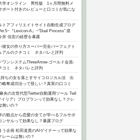
大学オンライン 男性版 1ヶ月間無料メ
サポート付きのレビューと口コミが気にな
ルトアフィリエイトサイト自動生成プログ
r.5~『Lexicon-A』~“Dual Process” 搭
今井 佳宏の経歴を暴露
い彼女の作り方スーパー完全パーフェクト
ュアルのクチコミ ネタバレと評判
ワンシステムThreeArrow-ゴールド会員-
チコミ ネタバレと評判
氏持ちの女を落とすサイコロジカル法 出
の略奪成功法って怪しい？真実の口コミ
麻央の次世代型Twitter自動運用ツール Twil
（ツイリア）プロプランって効果なし？クレ
は無いの？
学の観点から恋愛の全てが学べるフルサポ
コンサルって効果なし？暴露ブログ
まう企画 松田道貴のAIゲイナーって効果な
クレームは無いの？