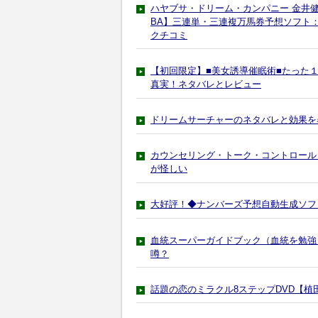
ハヤブサ・ドリーム・カンパニー 金井
BA】三連単・三連複万馬券予想ソフト：HA
クチコミ
【初回限定】■美女誘導催眠術■たった
真実！ネタバレとレビュー
ドリームサーチャーのネタバレと効果を
カウンセリング・トーク・コントロール・タク
が怪しい
大好評！◆ナンバーズ予想自動生成ソフ
血統スーパーガイドブック（血統を勉強
噂？
話題の恋のミラクル8ステップDVD【