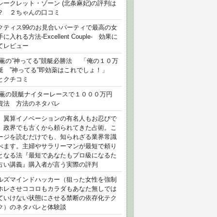
シークレット・ゾーン (北条麻妃)の評判は
？ ２ちゃんの口コミ
クティス99のお見合いパーティで最高の女
に入れる方法-Excellent Couple- 効果に
てレビュー
 薫の”神ってる”競艇必勝法 「俺の１０万
艇 ”神ってる”即効薬はこれでしょ！」
とクチコミ
 薫の競艇ナイターレースで１０００万円
資法 方法のネタバレ
）翼算イノベーションの有名人もお忍びで
、政界でも古くから頼られてきた占術。こ
ージを読むだけでも、知られざる業界常識
べます。主婦やサラリーマンが最短で頼り
となる法『最短であなたもプロ級になるた
占い講義』購入者が言う実際の評判
ルズマインドハッカー（狙った女性を強制
ホレさせココロもカラダもあなた無しでは
ていけない状態にさせる禁断の依存化テク
ク）のネタバレと体験談