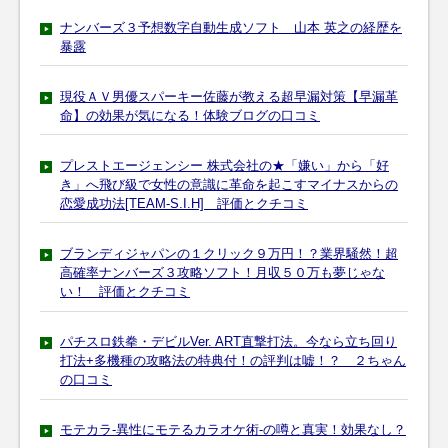
ナンバーズ３予想数字自動生成ソフト 山本 英之の経歴を
暴露
現役ＡＶ男優スパーキー佐藤が教える超早漏対策【早漏革
命】の効果が気になる！体験ブログの口コミ
プレストエージェンシー 株式会社の★「嫌い」から「好
き」へ飛び級で女性の意識に革命を起こすマイナスからの
恋愛成功法[TEAM-S.I.H] 評価とクチコミ
ブランディジャパンの１クリック９万円！？業界騒然！超
高確率ナンバーズ３攻略ソフト！月収５０万も夢じゃな
い！ 評価とクチコミ
パチスロ鉄拳・デビルVer. ART直撃打法。今なら立ち回り
打法+多機種の攻略法の特典付！の評判は嘘！？ ２ちゃん
の口コミ
モテカラ-異性にモテるカラオケ術-の噂と真実！効果なし？