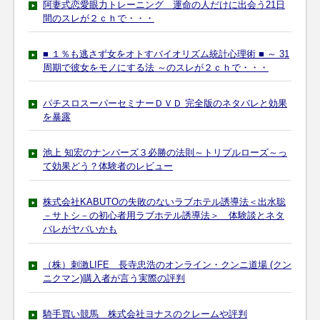
阿妻式恋愛眼力トレーニング 運命の人だけに出会う21日
間のスレが２ｃｈで・・・
■ １％も逃さず女をオトすバイオリズム統計心理術 ■ ～ 31
周期で彼女をモノにする法 ～のスレが２ｃｈで・・・
パチスロスーパーセミナーＤＶＤ 完全版のネタバレと効果
を暴露
池上 知宏のナンバーズ３必勝の法則～トリプルローズ～っ
て効果どう？体験者のレビュー
株式会社KABUTOの失敗のないラブホテル誘導法＜出水聡
－サトシ－の初心者用ラブホテル誘導法＞ 体験談とネタ
バレがヤバいかも
（株）刺激LIFE 長寺忠浩のオンライン・クンニ道場 (クン
ニクマン)購入者が言う実際の評判
騎手買い競馬 株式会社ヨナスのクレームや評判