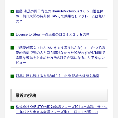
佐藤 潔茂の岡田尚也のTheAutoVictorious３６５日返金保
障、前代未聞の特典付 TAVって効果なし？クレームは無い
の？
License to Steal 一条正都の口コミと２ｃｈの噂
『恋愛恐忘女（れんあいきょうぼうおんな）』 かつて恋
愛恐怖症で男の人と口も聞けなかった私がわずが47日間で
素敵な彼氏を射止めた方法の評判が気になる。リアルなレ
ビュー
競馬に勝ち続ける方法Vol.1.1 小池 紀雄の経歴を暴露
最近の投稿
株式会社KABUTOの即効会話フレーズ101＜出水聡－サトシ
－丸パクリ出来る会話フレーズ集＞ 口コミが怪しい