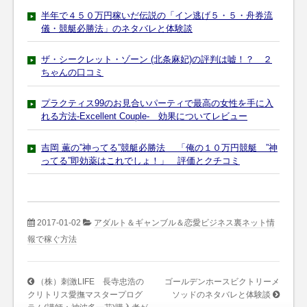
半年で４５０万円稼いだ伝説の「イン逃げ５・５・舟券流
儀・競艇必勝法」のネタバレと体験談
ザ・シークレット・ゾーン (北条麻妃)の評判は嘘！？ ２
ちゃんの口コミ
プラクティス99のお見合いパーティで最高の女性を手に入
れる方法-Excellent Couple- 効果についてレビュー
吉岡 薫の”神ってる”競艇必勝法 「俺の１０万円競艇 ”神
ってる”即効薬はこれでしょ！」 評価とクチコミ
2017-01-02
アダルト＆ギャンブル＆恋愛ビジネス裏ネット情
報で稼ぐ方法
（株）刺激LIFE 長寺忠浩の
ゴールデンホースビクトリーメ
クリトリス愛撫マスタープログ
ソッドのネタバレと体験談