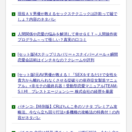
現役ＡＶ男優が教えるセックステクニックは詐欺って嘘で
しょ？内容のネタバレ
人間関係や恋愛の悩みを解消して幸せＧＥＴ～人間操作術
プログラム～って怪しい？真実の口コミ
[セット版]4ステップリカバリー＋スナイパーメール＋瞬間
恋愛会話術はインチキなの？クレームや評判
[セット版]元AV男優が教える！『SEXをするだけで女性を
貴方から離れられなくさせる掟破りの依存症女製造マニュ
アル』+非モテの最終兵器！受動型恋愛マニュアル[TEAM-
S.I.H] プレストエージェンシー 株式会社の経歴を暴露
パチンコ-【特別版】CRぱちんこ冬のソナタ プレミアム攻
略法。今なら立ち回り打法+多機種の攻略法の特典付！の内
容がネタバレ