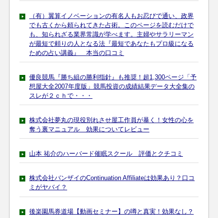
（有）翼算イノベーションの有名人もお忍びで通い、政界
でも古くから頼られてきた占術。このページを読むだけで
も、知られざる業界常識が学べます。主婦やサラリーマン
が最短で頼りの人となる法『最短であなたもプロ級になる
ための占い講義』 本当の口コミ
優良競馬『勝ち組の勝利指針』も推奨！超1,300ページ「予
想屋大全2007年度版」競馬投資の成績結果データ大全集の
スレが２ｃｈで・・・
株式会社夢丸の現役別れさせ屋工作員が暴く！女性の心を
奪う裏マニュアル 効果についてレビュー
山本 祐介のハーバード催眠スクール 評価とクチコミ
株式会社バンザイのContinuation Affiliateは効果あり？口コ
ミがヤバイ？
後楽園馬券道場【動画セミナー】の噂と真実！効果なし？