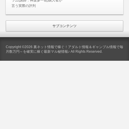
ラム(講師：神波多一花)購入者が
言う実際の評判
サブコンテンツ
Copyright ©2026 裏ネット情報で稼ぐ！アダルト情報＆ギャンブル情報で毎
月数万円～を確実に稼ぐ最新マル秘情報♪ All Rights Reserved.