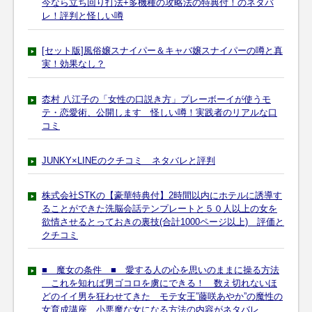
今なら立ち回り打法+多機種の攻略法の特典付！のネタバ
レ！評判と怪しい噂
[セット版]風俗嬢スナイパー＆キャバ嬢スナイパーの噂と真
実！効果なし？
枩村 八江子の「女性の口説き方」プレーボーイが使うモ
テ・恋愛術、公開します 怪しい噂！実践者のリアルな口
コミ
JUNKY×LINEのクチコミ ネタバレと評判
株式会社STKの【豪華特典付】2時間以内にホテルに誘導す
ることができた洗脳会話テンプレートと５０人以上の女を
欲情させるとっておきの裏技(合計1000ページ以上) 評価と
クチコミ
■ 魔女の条件 ■ 愛する人の心を思いのままに操る方法
これを知れば男ゴコロを虜にできる！ 数え切れないほ
どのイイ男を狂わせてきた モテ女王”藤咲あやか”の魔性の
女育成講座 小悪魔な女になる方法の内容がネタバレ