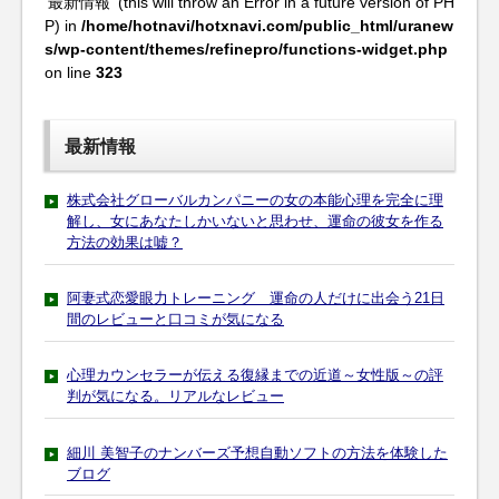
'最新情報' (this will throw an Error in a future version of PH
P) in
/home/hotnavi/hotxnavi.com/public_html/uranew
s/wp-content/themes/refinepro/functions-widget.php
on line
323
最新情報
株式会社グローバルカンパニーの女の本能心理を完全に理
解し、女にあなたしかいないと思わせ、運命の彼女を作る
方法の効果は嘘？
阿妻式恋愛眼力トレーニング 運命の人だけに出会う21日
間のレビューと口コミが気になる
心理カウンセラーが伝える復縁までの近道～女性版～の評
判が気になる。リアルなレビュー
細川 美智子のナンバーズ予想自動ソフトの方法を体験した
ブログ