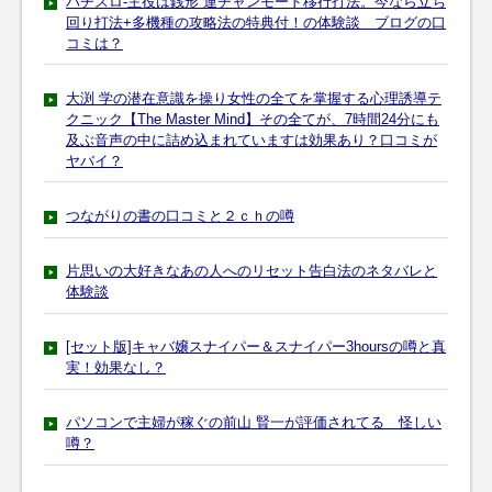
パチスロ-主役は銭形 連チャンモード移行打法。今なら立ち
回り打法+多機種の攻略法の特典付！の体験談 ブログの口
コミは？
大渕 学の潜在意識を操り女性の全てを掌握する心理誘導テ
クニック【The Master Mind】その全てが、7時間24分にも
及ぶ音声の中に詰め込まれていますは効果あり？口コミが
ヤバイ？
つながりの書の口コミと２ｃｈの噂
片思いの大好きなあの人へのリセット告白法のネタバレと
体験談
[セット版]キャバ嬢スナイパー＆スナイパー3hoursの噂と真
実！効果なし？
パソコンで主婦が稼ぐの前山 賢一が評価されてる 怪しい
噂？