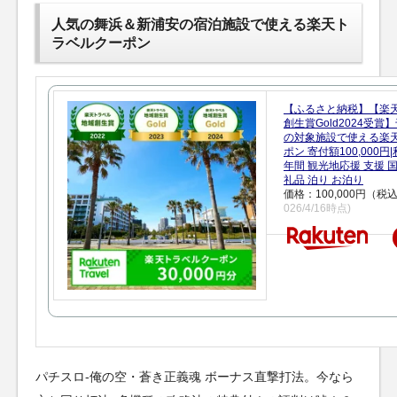
人気の舞浜＆新浦安の宿泊施設で使える楽天ト
ラベルクーポン
【ふるさと納税】【楽
創生賞Gold2024受
の対象施設で使える楽
ポン 寄付額100,000
年間 観光地応援 支援 
礼品 泊り お泊り
価格：100,000円（税
026/4/16時点)
パチスロ-俺の空・蒼き正義魂 ボーナス直撃打法。今なら