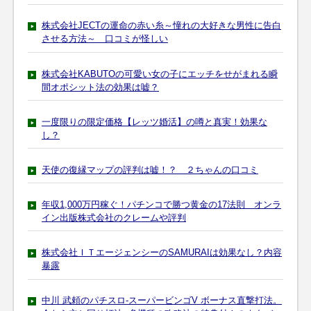
株式会社JECTの運命の赤い糸～憧れの大好きな男性に告白
させる方法～ 口コミが怪しい
株式会社KABUTOの可愛い女の子にエッチをせがまれる瞬
間オポシット法の効果は嘘？
一度限りの限定価格【レッツ婚活】の噂と真実！効果な
し？
天使の復縁マップの評判は嘘！？ ２ちゃんの口コミ
年収1,000万円稼ぐ！パチンコで勝つ黄金の17法則 オンラ
イン出版株式会社のクレームや評判
株式会社ＩＴエージェンシーのSAMURAIは効果なし？内容
暴露
中川 武頼のパチスロ-スーパービンゴV ボーナス直撃打法。