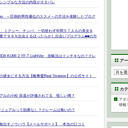
シンプルな方法の内容がネタバレ
 Building ～圧倒的男性優位のススメ～の方法を体験したブログ
系、ミクシー、ナンパ、一切使わず年間５７人もの美女を
業で９９％出会えるほったらかし出会いプログラム■■の方
A KUMI 2 YF-T LightVer 攻略法はインチキなの？クレ
ア
ア
女にする方法【略奪愛Real Strategy】の公式サイト
ー
カ
カ
イ
アルの小松 良道が評価されてる 怪しい噂？
ブ
アダ
情報
マニュアルって効果なし？クレームは無いの？
0,000枚出すノウハウ【メールサポート】 本当の口コミ