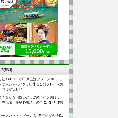
近の投稿
会社KABUTOの即効会話フレーズ101＜出
－サトシ－丸パクリ出来る会話フレーズ集
口コミが怪しい
で４５０万円稼いだ伝説の「イン逃げ５・
舟券流儀・競艇必勝法」のネタバレと体験
シークレット・ゾーン (北条麻妃)の評判は