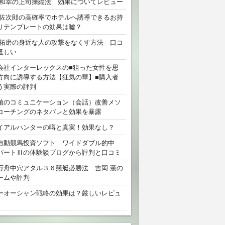
 和幸の上司操縦法 効果についてレビュー
 佐次郎の高確率でホテルへ誘導できるお持
りテンプレートの効果は嘘？
 拓磨の身近な人の攻撃をなくす方法 口コ
怪しい
会社インターレックスの■狙った女性を思
方向に誘導する方法【狂気の華】■購入者
う実際の評判
植のコミュニケーション（会話）改善メソ
コーチングのネタバレと効果を暴露
イアルハンターの噂と真実！効果なし？
自動競馬投資ソフト ワイドダブル的中
パートⅢの体験談ブログから評判と口コミ
万舟中穴アタル３６競艇必勝法 吉岡 薫の
ームや評判
ーオーシャン戦略の効果は？厳しいレビュ