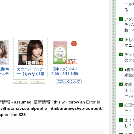
ール
る
アダ
ラムVe
載 
正し
マニ
デッド
のク
●彼
水聡
本間 
ia
ーム
新情報 - assumed '最新情報' (this will throw an Error in
心理
vi/hotxnavi.com/public_html/uranews/wp-content/
ート
hp
on line
323
まう
し？