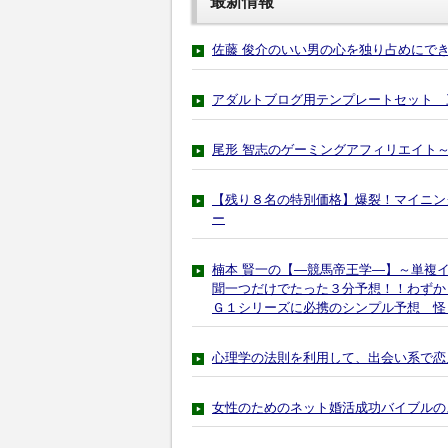
最新情報
佐藤 俊介のいい男の心を独り占めにで
アダルトブログ用テンプレートセット 
尾形 智志のゲーミングアフィリエイト
【残り８名の特別価格】爆裂！マイニン
ー
楠本 賢一の【―競馬帝王学―】～単複イン
聞一つだけでたった３分予想！！わずか
Ｇ１シリーズに必携のシンプル予想 怪
心理学の法則を利用して、出会い系で恋
女性のためのネット婚活成功バイブルの