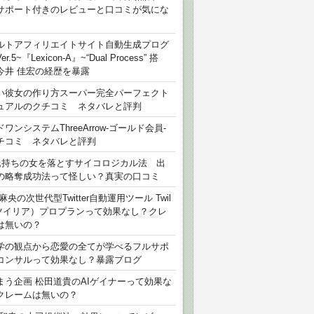
サポート付きのレビューと口コミが気にな
ルトアフィリエイトサイト自動生成プログ
r.5~『Lexicon-A』~“Dual Process” 搭
今井 佳宏の経歴を暴露
い彼女の作り方スーパー完全パーフェクト
ュアルのクチコミ ネタバレと評判
ワンシステムThreeArrow-ゴールド会員-
チコミ ネタバレと評判
氏持ちの女を落とすサイコロジカル法 出
の略奪成功法って怪しい？真実の口コミ
麻央の次世代型Twitter自動運用ツール Twil
（ツイリア）プロプランって効果なし？クレ
は無いの？
学の観点から恋愛の全てが学べるフルサポ
コンサルって効果なし？暴露ブログ
まう企画 松田道貴のAIゲイナーって効果な
クレームは無いの？