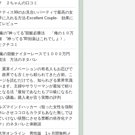
？ ２ちゃんの口コミ
クティス99のお見合いパーティで最高の女
に入れる方法-Excellent Couple- 効果に
てレビュー
 薫の”神ってる”競艇必勝法 「俺の１０万
艇 ”神ってる”即効薬はこれでしょ！」
とクチコミ
 薫の競艇ナイターレースで１０００万円
資法 方法のネタバレ
）翼算イノベーションの有名人もお忍びで
、政界でも古くから頼られてきた占術。こ
ージを読むだけでも、知られざる業界常識
べます。主婦やサラリーマンが最短で頼り
となる法『最短であなたもプロ級になるた
占い講義』購入者が言う実際の評判
ルズマインドハッカー（狙った女性を強制
ホレさせココロもカラダもあなた無しでは
ていけない状態にさせる禁断の依存化テク
ク）のネタバレと体験談
大学オンライン 男性版 1ヶ月間無料メ