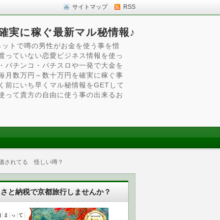
サイトマップ
RSS
確実に稼ぐ最新マル秘情報♪
ネットで噂の男性がお金を使う事を惜
渡っていない恋愛ビジネス情報を使っ
・パチンコ・パチスロや一発で大金を
毎月数万円～数十万円を確実に稼ぐ事
く前にいち早くマル秘情報をGETして
使って貴方の自由に使う事の出来るお
価されてる 怪しい噂？
るさと納税で京都旅行しませんか？