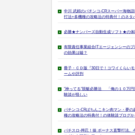
中川 武頼のパチンコ-CRスーパー海物
打法+多機種の攻略法の特典付！のネタ
必勝★ナンバーズ自動生成ソフト★の体
有限責任事業組合ITエージェンシーの
の効果は嘘？
冊子・ＣＤ版『30日で！コワイくらいモ
ームや評判
”神ってる”競艇必勝法 「俺の１０万円
験談が怪しい
パチンコ-CRぱちんこキン肉マン・夢の
種の攻略法の特典付！の体験談ブログか
パチスロ-押忍！操 ボーナス直撃打法