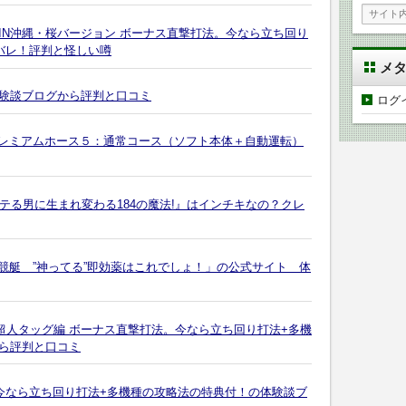
語IN沖縄・桜バージョン ボーナス直撃打法。今なら立ち回り
バレ！評判と怪しい噂
メ
験談ブログから評判と口コミ
ログ
プレミアムホース５：通常コース（ソフト本体＋自動運転）
テる男に生まれ変わる184の魔法!』はインチキなの？クレ
競艇 ”神ってる”即効薬はこれでしょ！」の公式サイト 体
超人タッグ編 ボーナス直撃打法。今なら立ち回り打法+多機
ら評判と口コミ
。今なら立ち回り打法+多機種の攻略法の特典付！の体験談ブ