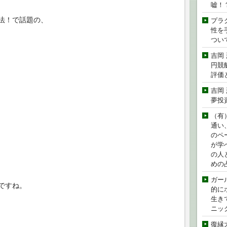
嘘！
法！で話題の、
プラ
性を手
つい
吉岡
円競
評価
吉岡
夢投
（有
通い
のペ
が学
の人
めの
ガー
ですね。
的に
生き
ニッ
復縁