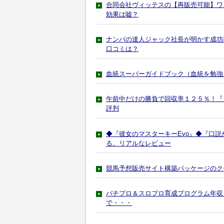
合同会社ヴィッテスの【再販売可能】ワ
効果は嘘？
ナンパの達人ジャック社長が明かす成功
口コミは？
血統スーパーガイドブック（血統を勉強
午前中だけの勝負で回収率１２５％！『
評判
◆『彼女のマスターキーEvo』◆『口説か
る。リアルなレビュー
競馬予想販売サイト構築パッケージのク
パチプロ＆スロプロ育成プログラム年収
で・・・