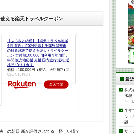
で使える楽天トラベルクーポン
【ふるさと納税】【楽天トラベル地域
創生賞Gold2024受賞】千葉県浦安市
の対象施設で使える楽天トラベルクー
ポン 寄付額100,000円|利用可能期間3
年間 観光地応援 支援 国内旅行 返礼 返
礼品 泊り お泊り
価格：100,000円（税込、送料無料)
(2
026/4/16時点)
最
楽天で購
株式
入
水聡
＞ 
半年
５・
談
法！の朝日 新が評価されてる 怪しい噂？
ザ・