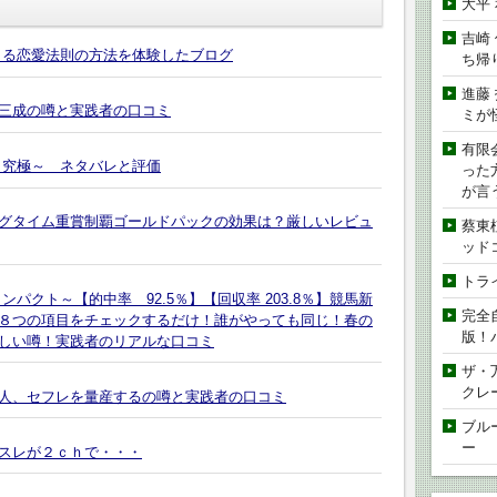
大平
吉崎
きる恋愛法則の方法を体験したブログ
ち帰
進藤
三成の噂と実践者の口コミ
ミが
有限
～究極～ ネタバレと評価
った
が言
グタイム重賞制覇ゴールドパックの効果は？厳しいレビュ
蔡東
ッド
トラ
パクト～【的中率 92.5％】【回収率 203.8％】競馬新
完全
８つの項目をチェックするだけ！誰がやっても同じ！春の
版！
しい噂！実践者のリアルな口コミ
ザ・
クレ
人、セフレを量産するの噂と実践者の口コミ
ブル
ー
スレが２ｃｈで・・・