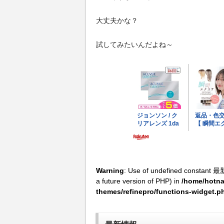
大丈夫かな？
試してみたいんだよね～
Warning
: Use of undefined constant 最
a future version of PHP) in
/home/hotna
themes/refinepro/functions-widget.p