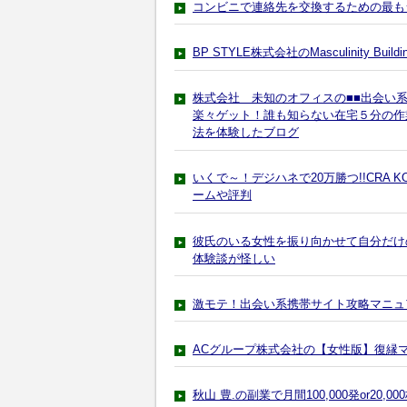
コンビニで連絡先を交換するための最も
BP STYLE株式会社のMasculinity
株式会社 未知のオフィスの■■出会い
楽々ゲット！誰も知らない在宅５分の作
法を体験したブログ
いくで～！デジハネで20万勝つ!!CRA KOD
ームや評判
彼氏のいる女性を振り向かせて自分だけの彼
体験談が怪しい
激モテ！出会い系携帯サイト攻略マニュ
ACグループ株式会社の【女性版】復縁
秋山 豊.の副業で月間100,000発or2