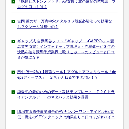
「絶頂ピストンメソッド」AV女優：北条麻妃の体験談 ブ
ログの口コミは？
吉岡 薫のザ・万舟中穴アタル３６競艇必勝法って効果な
し？クレームは無いの？
ギャップ式 自動馬券ソフト「ギャップロ -GAPRO-」～競
馬業界激震！インフォギャップ管理人・赤星健一が３年の
沈黙を破り競馬予想業界に殴りこみ！～のレビューと口コ
ミが気になる
田中 智一郎の【最強ツール】アダルトアフィリツール「de
epsディープス」 ２ちゃんねるでネタバレ！？
恋愛初心者のためのデート攻略テンプレート Ｔ２Ｃトラ
イアングルデートのネタバレと効果を暴露
DUS有限責任事業組合のAVナンバーワン・アイドルRio直
伝！魔法のSEXテクニックは効果あり？口コミがヤバイ？