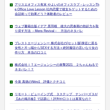
アリスエオフィス有末 やよいのオフィスラブ・レッスンTh
e Office Love Lesson 社内恋愛で彼女をゲットするための
会話術って効果どう？体験者のレビュー
ウェブ書籍出版イデア 黒羽根 雄大の思春期の勃起力を取
り戻す方法 －Mens Revival－ 方法のネタバレ
プレストエージェンシー 株式会社の[セット版]身近に居る
女性と片っ端からSEXする方法＋絶対服従の言いなり女の
作り方 本当の口コミ
株式会社ＩＴエージェンシーの単撃2021 ２ちゃんねるで
ネタバレ！？
今泉 真徳のNitro1 評価とクチコミ
リモート・ビューイング式 ３ステップ ナンバーズ３が
【あの掲示板】で話題に！評判や口コミは真実なの？