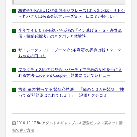
株式会社KABUTOの即効会話フレーズ101＜出水聡－サトシ
－丸パクリ出来る会話フレーズ集＞ 口コミが怪しい
半年で４５０万円稼いだ伝説の「イン逃げ５・５・舟券流
儀・競艇必勝法」のネタバレと体験談
ザ・シークレット・ゾーン (北条麻妃)の評判は嘘！？ ２
ちゃんの口コミ
プラクティス99のお見合いパーティで最高の女性を手に入
れる方法-Excellent Couple- 効果についてレビュー
吉岡 薫の”神ってる”競艇必勝法 「俺の１０万円競艇 ”神
ってる”即効薬はこれでしょ！」 評価とクチコミ
2016-12-17
アダルト＆ギャンブル＆恋愛ビジネス裏ネット情
報で稼ぐ方法