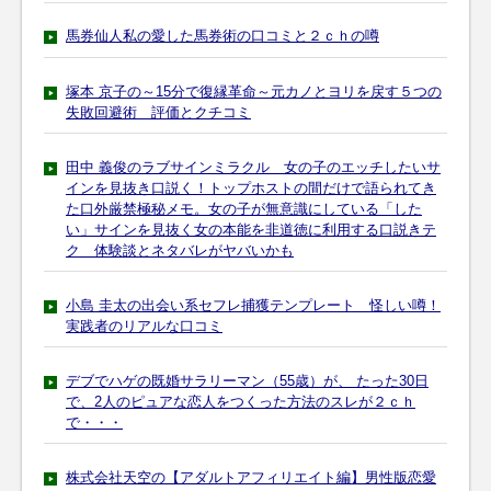
馬券仙人私の愛した馬券術の口コミと２ｃｈの噂
塚本 京子の～15分で復縁革命～元カノとヨリを戻す５つの
失敗回避術 評価とクチコミ
田中 義俊のラブサインミラクル 女の子のエッチしたいサ
インを見抜き口説く！トップホストの間だけで語られてき
た口外厳禁極秘メモ。女の子が無意識にしている「した
い」サインを見抜く女の本能を非道徳に利用する口説きテ
ク 体験談とネタバレがヤバいかも
小島 圭太の出会い系セフレ捕獲テンプレート 怪しい噂！
実践者のリアルな口コミ
デブでハゲの既婚サラリーマン（55歳）が、 たった30日
で、2人のピュアな恋人をつくった方法のスレが２ｃｈ
で・・・
株式会社天空の【アダルトアフィリエイト編】男性版恋愛