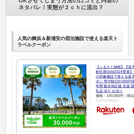
OKさせてしまう方法の口コミと内容の
ネタバレ！実態が２ｃｈに流出？
人気の舞浜＆新浦安の宿泊施設で使える楽天ト
ラベルクーポン
【ふるさと納税】【楽
創生賞Gold2024受
の対象施設で使える楽
ポン 寄付額100,000
年間 観光地応援 支援 
礼品 泊り お泊り
価格：100,000円（税
026/4/16時点)