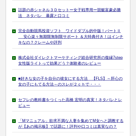
話題の赤シャネル３Ｄセットー女子戦専用ー競艇富豪必勝
法 ネタバレ 暴露と口コミ
完全自動競馬投資ソフト ワイドダブル的中版！パートⅡ
安心楽々無期限無制限サポート ＆大特典付き！はインチ
キなの？クレームや評判
株式会社ダイレクトマーケティング総合研究所の復縁7step
女性版ライトって効果どう？体験者のレビュー
■好きな女の子を自分の彼女にする方法 【FLS】～肝心の
女の子にもてる方法～のスレが２ｃｈで・・・
セフレの教科書をつくった高橋 宏明の真実！ネタバレとレ
ビュー
「Mマニュアル」欲求不満な人妻を集めてM女へと調教する
が【あの掲示板】で話題に！評判や口コミは真実なの？