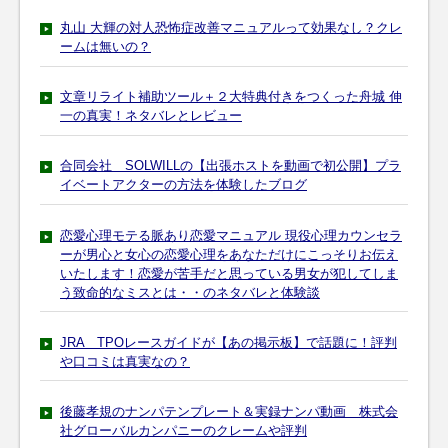
丸山 大輝の対人恐怖症改善マニュアルって効果なし？クレ
ームは無いの？
文章リライト補助ツール＋２大特典付きをつくった舟城 伸
一の真実！ネタバレとレビュー
合同会社 SOLWILLの【出張ホストを動画で初公開】プラ
イベートアクターの方法を体験したブログ
恋愛心理モテる脈あり恋愛マニュアル 現役心理カウンセラ
ーが男心と女心の恋愛心理をあなただけにこっそりお伝え
いたします！恋愛が苦手だと思っている男女が犯してしま
う致命的なミスとは・・のネタバレと体験談
JRA TPOレースガイドが【あの掲示板】で話題に！評判
や口コミは真実なの？
後藤孝規のナンパテンプレート＆実録ナンパ動画 株式会
社グローバルカンパニーのクレームや評判