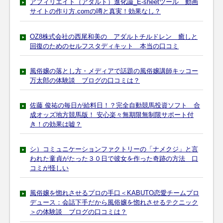
アフィリエイト（アダルト）進化論_E-sheetツール 動画
サイトの作り方.comの噂と真実！効果なし？
OZ8株式会社の西尾和美の アダルトチルドレン 癒しと
回復のためのセルフスタディキット 本当の口コミ
風俗嬢の落とし方・メディアで話題の風俗嬢講師キッコー
万太郎の体験談 ブログの口コミは？
佐藤 俊祐の毎日が給料日！？完全自動競馬投資ソフト 合
成オッズ地方競馬版！ 安心楽々無期限無制限サポート付
き！の効果は嘘？
シ）コミュニケーションファクトリーの「ナメクジ」と言
われた童貞がたった３０日で彼女を作った奇跡の方法 口
コミが怪しい
風俗嬢を惚れさせるプロの手口＜KABUTO恋愛チームプロ
デュース：会話下手だから風俗嬢を惚れさせるテクニック
＞の体験談 ブログの口コミは？