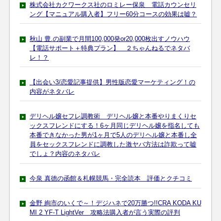
株式会社カクワークス社のロミレー保泉 電話カウンセリ
ング【マニュアル購入者】フリー60分コースの効果は嘘？
秋山 豊.の副業で月間100,000発or20,000枚出すノウハウ
【電話サポート＋特典プラン】 ２ちゃんねるでネタバ
レ！？
【出会い3/恋愛記事提供】男性版恋愛マーケティング！の
内容がネタバレ
デリヘル嬢セフレ調教術 デリヘル嬢と本番やりまくりセ
ックスフレンドにする！6ヶ月同じデリヘル嬢を指名しても
本番できなかった男が1ヶ月で5人のデリヘル嬢と本番し全
員をセックスフレンドに調教した激ヤバ方法は詐欺って嘘
でしょ？内容のネタバレ
今泉 真徳の函館＆札幌競馬・完全読本 評価とクチコミ
金野 絢市のいくで～！デジハネで20万勝つ!!CRA KODA KU
MI 2 YF-T LightVer 攻略法購入者が言う実際の評判