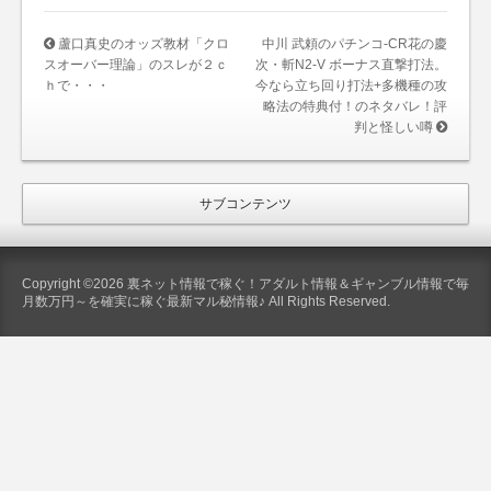
蘆口真史のオッズ教材「クロ
中川 武頼のパチンコ-CR花の慶
スオーバー理論」のスレが２ｃ
次・斬N2-V ボーナス直撃打法。
ｈで・・・
今なら立ち回り打法+多機種の攻
略法の特典付！のネタバレ！評
判と怪しい噂
サブコンテンツ
Copyright ©2026 裏ネット情報で稼ぐ！アダルト情報＆ギャンブル情報で毎
月数万円～を確実に稼ぐ最新マル秘情報♪ All Rights Reserved.