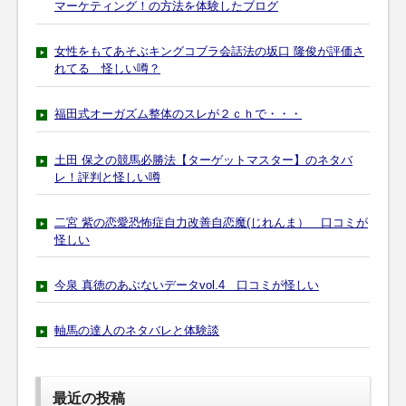
マーケティング！の方法を体験したブログ
女性をもてあそぶキングコブラ会話法の坂口 隆俊が評価さ
れてる 怪しい噂？
福田式オーガズム整体のスレが２ｃｈで・・・
土田 保之の競馬必勝法【ターゲットマスター】のネタバ
レ！評判と怪しい噂
二宮 紫の恋愛恐怖症自力改善自恋魔(じれんま） 口コミが
怪しい
今泉 真徳のあぶないデータvol.4 口コミが怪しい
軸馬の達人のネタバレと体験談
最近の投稿