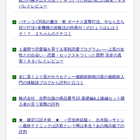
数万円稼ぎ出す方法！』をつくった杉山 潤二の真実！ネタ
バレとレビュー
パチンコ-CR花の慶次・斬 ボーナス直撃打法。今なら立ち
回り打法+多機種の攻略法の特典付！のひょうばんはう
そ！？ ２ちゃんのクチコミ
１週間で恋愛脳を育てる実戦恋愛プログラム――上質の女
性との出会い・恋愛・セックスをつくった西野 浩史の真
実！ネタバレとレビュー
女に貢ぐより貢がせろセクシー催眠術師相川葵の催眠術入
門の体験談ブログから評判と口コミ
株式会社 吉野出版の商品番号10.基礎編&上級編セット購
入者が言う実際の評判
★ 確定口説き術 ★ ＜完全終結版＞ 出水聡―サトシ
―最終テクニックは詐欺という噂は本当？あの掲示板での
評判