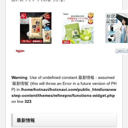
Warning
: Use of undefined constant 最新情報 - assumed
'最新情報' (this will throw an Error in a future version of PH
P) in
/home/hotnavi/hotxnavi.com/public_html/uranew
s/wp-content/themes/refinepro/functions-widget.php
on line
323
最新情報