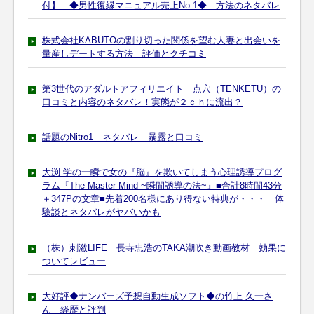
付】 ◆男性復縁マニュアル売上No.1◆ 方法のネタバレ
株式会社KABUTOの割り切った関係を望む人妻と出会いを
量産しデートする方法 評価とクチコミ
第3世代のアダルトアフィリエイト 点穴（TENKETU）の
口コミと内容のネタバレ！実態が２ｃｈに流出？
話題のNitro1 ネタバレ 暴露と口コミ
大渕 学の一瞬で女の『脳』を欺いてしまう心理誘導プログ
ラム『The Master Mind ~瞬間誘導の法~』■合計8時間43分
＋347Pの文章■先着200名様にあり得ない特典が・・・ 体
験談とネタバレがヤバいかも
（株）刺激LIFE 長寺忠浩のTAKA潮吹き動画教材 効果に
ついてレビュー
大好評◆ナンバーズ予想自動生成ソフト◆の竹上 久一さ
ん 経歴と評判