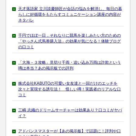
天才落語家 立川談慶師匠が会話の悩みを解消し、毎日の暮
らしに好循環をもたらすコミュニケーション講座の内容が
ネタバレ
千円でほぼ一日，それなりに競馬を楽しみたい方のための
「やっさん式馬券購入法」の効果が気になる！体験ブログ
の口コミ
「大海－３攻略」見切り千両・追い込み万両は詐欺という
噂は本当？あの掲示板での評判
株式会社KABUTOの可愛い女友達と一回だけのエッチを
次々と実現する誘引法！ 怪しい噂！実践者のリアルな口
コミ
三嶋 志織のドリームサーチャーは効果あり？口コミがヤバ
イ？
アドバンスマスターが【あの掲示板】で話題に！評判や口