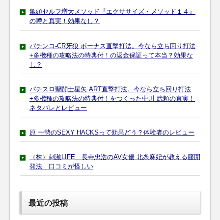
亀頭セルフ増大メソッド『エクササイズ・メソッド１４』
の噂と真実！効果なし？
パチンコ-CR牙狼 ボーナス直撃打法。今なら立ち回り打法
+多機種の攻略法の特典付！の返金保証って本当？効果な
し？
パチスロ聖闘士星矢 ART直撃打法。今なら立ち回り打法
+多機種の攻略法の特典付！をつくった中川 武頼の真実！
ネタバレとレビュー
原 一勢のSEXY HACKSって効果どう？体験者のレビュー
（株）刺激LIFE 長寺忠浩のAV女優 北条麻妃が教える膣開
発法 口コミが怪しい
最近の投稿