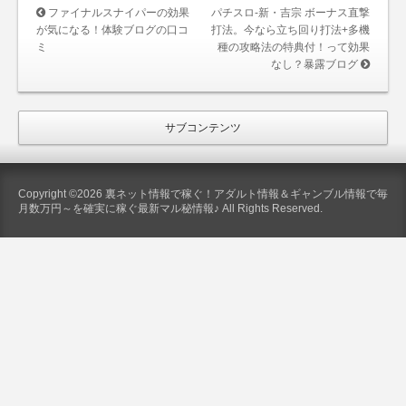
ファイナルスナイパーの効果
パチスロ-新・吉宗 ボーナス直撃
が気になる！体験ブログの口コ
打法。今なら立ち回り打法+多機
ミ
種の攻略法の特典付！って効果
なし？暴露ブログ
サブコンテンツ
Copyright ©2026 裏ネット情報で稼ぐ！アダルト情報＆ギャンブル情報で毎
月数万円～を確実に稼ぐ最新マル秘情報♪ All Rights Reserved.