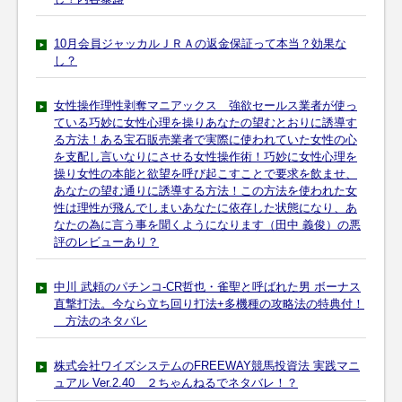
10月会員ジャッカルＪＲＡの返金保証って本当？効果な
し？
女性操作理性剥奪マニアックス 強欲セールス業者が使っ
ている巧妙に女性心理を操りあなたの望むとおりに誘導す
る方法！ある宝石販売業者で実際に使われていた女性の心
を支配し言いなりにさせる女性操作術！巧妙に女性心理を
操り女性の本能と欲望を呼び起こすことで要求を飲ませ、
あなたの望む通りに誘導する方法！この方法を使われた女
性は理性が飛んでしまいあなたに依存した状態になり、あ
なたの為に言う事を聞くようになります（田中 義俊）の悪
評のレビューあり？
中川 武頼のパチンコ-CR哲也・雀聖と呼ばれた男 ボーナス
直撃打法。今なら立ち回り打法+多機種の攻略法の特典付！
方法のネタバレ
株式会社ワイズシステムのFREEWAY競馬投資法 実践マニ
ュアル Ver.2.40 ２ちゃんねるでネタバレ！？