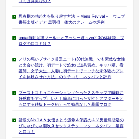
コミは真実なの？
思春期の勃起力を取り戻す方法 －Mens Revival－ ウェブ
書籍出版イデア 黒羽根 雄大のクレームや評判
omiai自動足跡ツール～オアッシー君～ver2.0の体験談 ブ
ログの口コミは？
ノリの悪いブサイク貧乏ニート(30代無職）でも素敵な女性
と出会い続け、初デートで処女に道具責め。キャバ嬢、看
護師、女子大生、人妻に初デートでエッチな未体験のプレ
イを体験させた方法。のクチコミ ネタバレと評判
ブーストコミュニケーション（たった３ステップで瞬時に
好感度をアップしいとも簡単に狙った女性とアフターをと
もにする鉄板トーク術）って効果なし？暴露ブログ
話題のNo.1ＡＶ女優さとう遥希＆伝説のＡＶ男優島袋浩の
びちゃびちゃ潮吹きセックステクニック ネタバレ 暴露
と口コミ