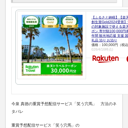
【ふるさと納税】【楽
創生賞Gold2024受
の対象施設で使える楽
ポン 寄付額100,000
年間 観光地応援 支援 
礼品 泊り お泊り
価格：100,000円（税
026/4/16時点)
今泉 真徳の重賞予想配信サービス「笑う穴馬」 方法のネ
タバレ
重賞予想配信サービス「笑う穴馬」の