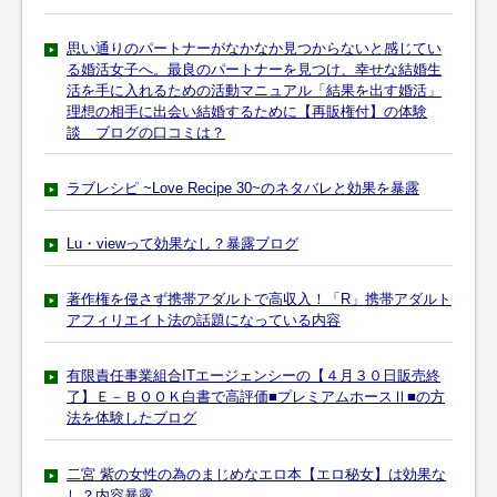
思い通りのパートナーがなかなか見つからないと感じてい
る婚活女子へ。最良のパートナーを見つけ、幸せな結婚生
活を手に入れるための活動マニュアル「結果を出す婚活」
理想の相手に出会い結婚するために【再販権付】の体験
談 ブログの口コミは？
ラブレシピ ~Love Recipe 30~のネタバレと効果を暴露
Lu・viewって効果なし？暴露ブログ
著作権を侵さず携帯アダルトで高収入！「R」携帯アダルト
アフィリエイト法の話題になっている内容
有限責任事業組合ITエージェンシーの【４月３０日販売終
了】Ｅ－ＢＯＯＫ白書で高評価■プレミアムホースⅡ■の方
法を体験したブログ
二宮 紫の女性の為のまじめなエロ本【エロ秘女】は効果な
し？内容暴露