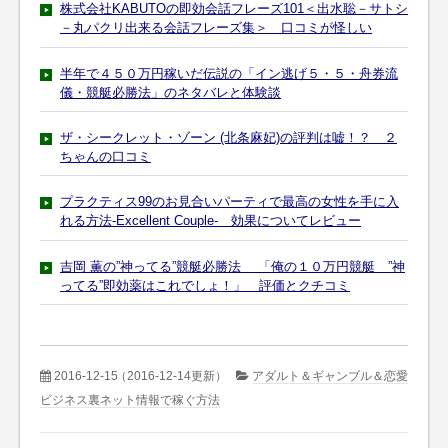
株式会社KABUTOの即効会話フレーズ101＜出水聡－サトシ
－丸パクリ出来る会話フレーズ集＞ 口コミが怪しい
半年で４５０万円稼いだ伝説の「イン逃げ５・５・舟券流
儀・競艇必勝法」のネタバレと体験談
ザ・シークレット・ゾーン (北条麻妃)の評判は嘘！？ ２
ちゃんの口コミ
プラクティス99のお見合いパーティで最高の女性を手に入
れる方法-Excellent Couple- 効果についてレビュー
吉岡 薫の”神ってる”競艇必勝法 「俺の１０万円競艇 ”神
ってる”即効薬はこれでしょ！」 評価とクチコミ
2016-12-15
（2016-12-14更新）
アダルト＆ギャンブル＆恋愛
ビジネス裏ネット情報で稼ぐ方法