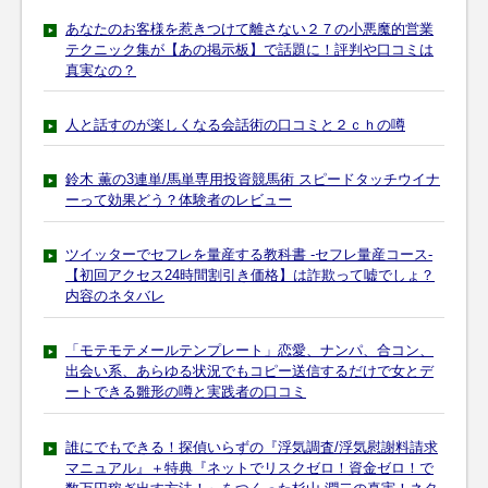
あなたのお客様を惹きつけて離さない２７の小悪魔的営業
テクニック集が【あの掲示板】で話題に！評判や口コミは
真実なの？
人と話すのが楽しくなる会話術の口コミと２ｃｈの噂
鈴木 薫の3連単/馬単専用投資競馬術 スピードタッチウイナ
ーって効果どう？体験者のレビュー
ツイッターでセフレを量産する教科書 -セフレ量産コース-
【初回アクセス24時間割引き価格】は詐欺って嘘でしょ？
内容のネタバレ
「モテモテメールテンプレート」恋愛、ナンパ、合コン、
出会い系、あらゆる状況でもコピー送信するだけで女とデ
ートできる雛形の噂と実践者の口コミ
誰にでもできる！探偵いらずの『浮気調査/浮気慰謝料請求
マニュアル』＋特典『ネットでリスクゼロ！資金ゼロ！で