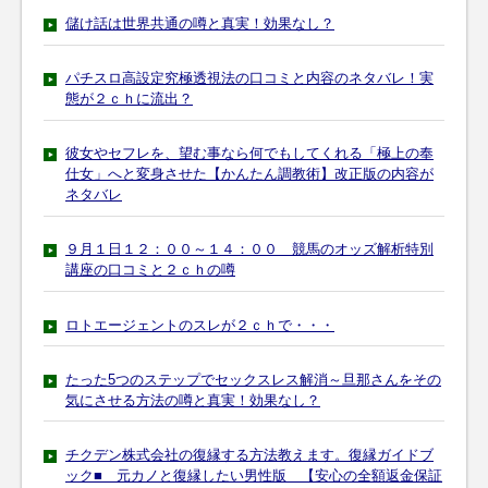
儲け話は世界共通の噂と真実！効果なし？
パチスロ高設定究極透視法の口コミと内容のネタバレ！実
態が２ｃｈに流出？
彼女やセフレを、望む事なら何でもしてくれる「極上の奉
仕女」へと変身させた【かんたん調教術】改正版の内容が
ネタバレ
９月１日１２：００～１４：００ 競馬のオッズ解析特別
講座の口コミと２ｃｈの噂
ロトエージェントのスレが２ｃｈで・・・
たった5つのステップでセックスレス解消～旦那さんをその
気にさせる方法の噂と真実！効果なし？
チクデン株式会社の復縁する方法教えます。復縁ガイドブ
ック■ 元カノと復縁したい男性版 【安心の全額返金保証