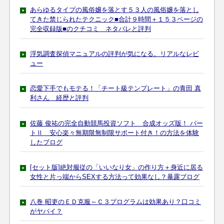
あらゆるタイプの風俗嬢を落とす５３人の風俗嬢を落とし
てきた禁じられたテクニック■合計９時間＋１５３ページの
完全収録版■のクチコミ ネタバレと評判
浮気調査探偵マニュアルの評判が気になる。リアルなレビ
ュー
恋愛下手でもモテる！「チート級テンプレート」の青田 真
利さん 経歴と評判
佐藤 俊祐の完全自動競馬投資ソフト 合成オッズ版！ パー
トⅡ 安心楽々無期限無制限サポート付き！の方法を体験
したブログ
[セット版]絶対服従の「いいなり女」の作り方＋身近に居る
女性と片っ端からSEXする方法って効果なし？暴露ブログ
八巻 昭吏のＥＤ克服～Ｃ３プログラムは効果あり？口コミ
がヤバイ？