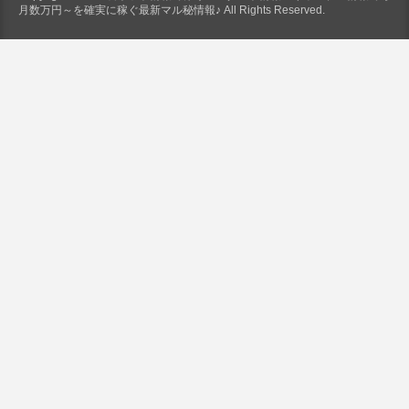
月数万円～を確実に稼ぐ最新マル秘情報♪ All Rights Reserved.