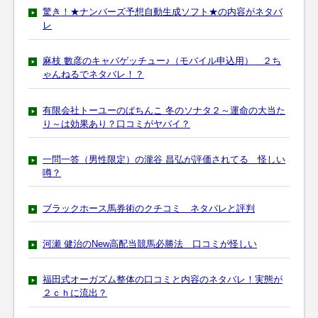
驚き！★ナンバーズ予想自動生成ソフト★の内容がネタバ
レ
麻枝 數彦のキャバゲッチュー♪（モバイル申込用） ２ち
ゃんねるでネタバレ！？
有限会社トーユーのぱちんこ 冬のソナタ２～運命の大当た
り～は効果あり？口コミがヤバイ？
一問一答（男性限定）の瀧谷 昌弘が評価されてる 怪しい
噂？
ブラックホース馬券術のクチコミ ネタバレと評判
河瀬 健治のNew高配当競馬必勝法 口コミが怪しい
福田式オーガズム整体の口コミと内容のネタバレ！実態が
２ｃｈに流出？