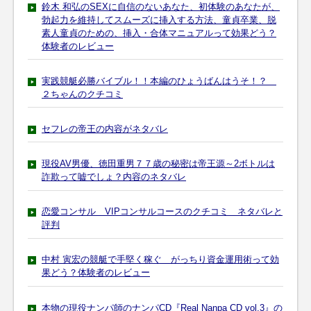
鈴木 和弘のSEXに自信のないあなた、初体験のあなたが、
勃起力を維持してスムーズに挿入する方法、童貞卒業、脱
素人童貞のための、挿入・合体マニュアルって効果どう？
体験者のレビュー
実践競艇必勝バイブル！！本編のひょうばんはうそ！？
２ちゃんのクチコミ
セフレの帝王の内容がネタバレ
現役AV男優、徳田重男７７歳の秘密は帝王源～2ボトルは
詐欺って嘘でしょ？内容のネタバレ
恋愛コンサル VIPコンサルコースのクチコミ ネタバレと
評判
中村 寅宏の競艇で手堅く稼ぐ がっちり資金運用術って効
果どう？体験者のレビュー
本物の現役ナンパ師のナンパCD『Real Nanpa CD vol.3』の