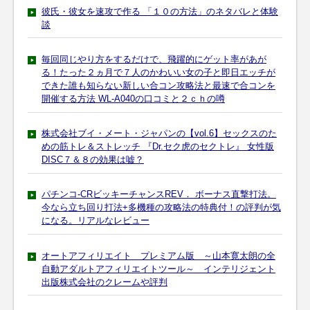
彼氏・彼女を速攻で作る 「１０の方法」のネタバレと体験
談
毎回同じやり方をするだけで、飛躍的にゲット率があが
る！たった２ヵ月で７人のかわいい女の子と即日エッチが
できた誰も知らない新しい合コン攻略法と最速で合コンを
開催する方法 WL-A040の口コミと２ｃｈの噂
株式会社ブイ・メート・ジャパンの【vol.6】セックスのた
めの筋トレ＆ストレッチ 『Dr.セク虎のセクトレ』 女性版
DISC７＆８の効果は嘘？
パチンコ-CRビッキーチャンスREV． ボーナス直撃打法。
今なら立ち回り打法+多機種の攻略法の特典付！の評判が気
になる。リアルなレビュー
オートアフィリエイト プレミアム版 ～山本寛太朗の全
自動アダルトアフィリエイトツール～ インテリジェント
出版株式会社のクレームや評判