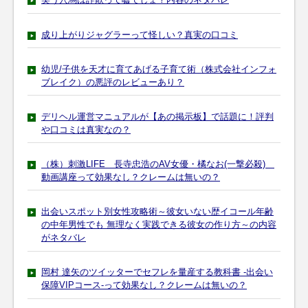
成り上がりジャグラーって怪しい？真実の口コミ
幼児/子供を天才に育てあげる子育て術（株式会社インフォ
ブレイク）の悪評のレビューあり？
デリヘル運営マニュアルが【あの掲示板】で話題に！評判
や口コミは真実なの？
（株）刺激LIFE 長寺忠浩のAV女優・橘なお(一撃必殺)
動画講座って効果なし？クレームは無いの？
出会いスポット別女性攻略術～彼女いない歴イコール年齢
の中年男性でも 無理なく実践できる彼女の作り方～の内容
がネタバレ
岡村 達矢のツイッターでセフレを量産する教科書 -出会い
保障VIPコース-って効果なし？クレームは無いの？