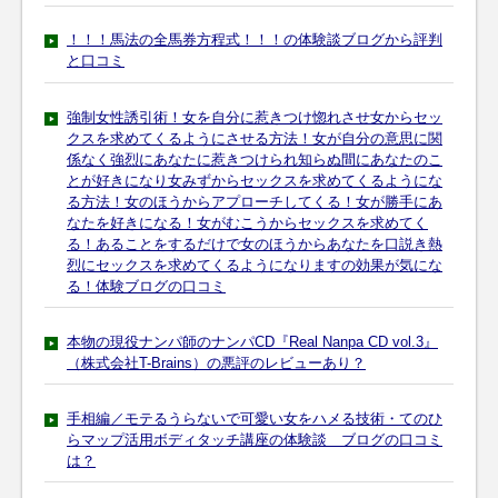
！！！馬法の全馬券方程式！！！の体験談ブログから評判
と口コミ
強制女性誘引術！女を自分に惹きつけ惚れさせ女からセッ
クスを求めてくるようにさせる方法！女が自分の意思に関
係なく強烈にあなたに惹きつけられ知らぬ間にあなたのこ
とが好きになり女みずからセックスを求めてくるようにな
る方法！女のほうからアプローチしてくる！女が勝手にあ
なたを好きになる！女がむこうからセックスを求めてく
る！あることをするだけで女のほうからあなたを口説き熱
烈にセックスを求めてくるようになりますの効果が気にな
る！体験ブログの口コミ
本物の現役ナンパ師のナンパCD『Real Nanpa CD vol.3』
（株式会社T-Brains）の悪評のレビューあり？
手相編／モテるうらないで可愛い女をハメる技術・てのひ
らマップ活用ボディタッチ講座の体験談 ブログの口コミ
は？