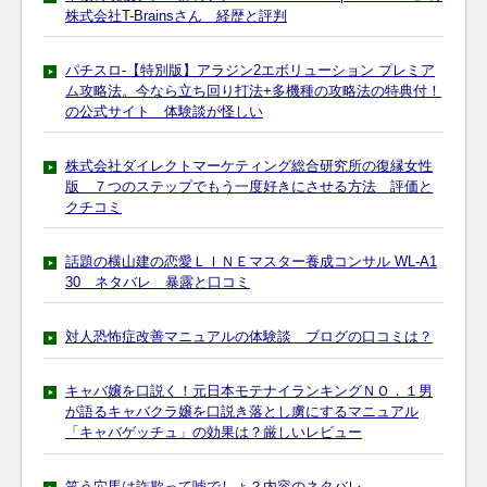
株式会社T-Brainsさん 経歴と評判
パチスロ-【特別版】アラジン2エボリューション プレミア
ム攻略法。今なら立ち回り打法+多機種の攻略法の特典付！
の公式サイト 体験談が怪しい
株式会社ダイレクトマーケティング総合研究所の復縁女性
版 ７つのステップでもう一度好きにさせる方法 評価と
クチコミ
話題の横山建の恋愛ＬＩＮＥマスター養成コンサル WL-A1
30 ネタバレ 暴露と口コミ
対人恐怖症改善マニュアルの体験談 ブログの口コミは？
キャバ嬢を口説く！元日本モテナイランキングＮＯ．１男
が語るキャバクラ嬢を口説き落とし虜にするマニュアル
「キャバゲッチュ」の効果は？厳しいレビュー
笑う穴馬は詐欺って嘘でしょ？内容のネタバレ