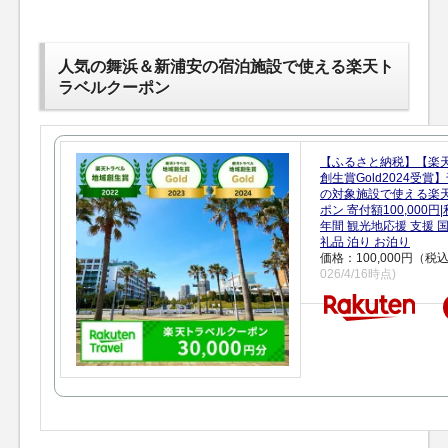
人気の舞浜＆新浦安の宿泊施設で使える楽天ト
ラベルクーポン
【ふるさと納税】【楽
創生賞Gold2024受
の対象施設で使える楽
ポン 寄付額100,000
年間 観光地応援 支援 
礼品 泊り お泊り
価格：100,000円（税
026/4/16時点)