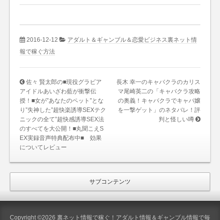
2016-12-12
アダルト＆ギャンブル＆恋愛ビジネス裏ネット情
報で稼ぐ方法
佐々 賢太郎の■現役グラビア
長木 幸一のキャバクラのカリス
アイドルあいざわ藍が衝撃伝
マ尾崎英二の「キャバクラ攻略
授！■女が”あなたのペット”とな
の奥義！キャバクラでキャバ嬢
り”失神した”超快楽誘導SEXテク
を一撃ゲット」のネタバレ！評
ニックの全て”超快感誘導SEX法
判と怪しい噂
のすべてを大公開！■丸聞こえS
EX実録音声特典配布中■ 効果
についてレビュー
サブコンテンツ
Copyright ©2026 裏ネット情報で稼ぐ！アダルト情報＆ギャンブル情報で毎