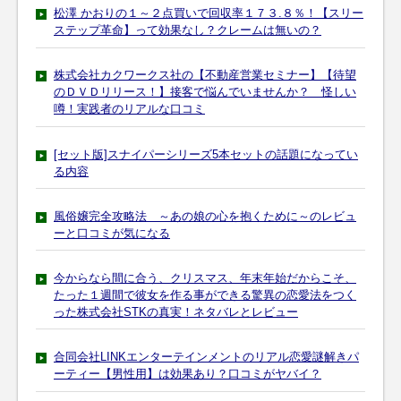
松澤 かおりの１～２点買いで回収率１７３.８％！【スリー
ステップ革命】って効果なし？クレームは無いの？
株式会社カクワークス社の【不動産営業セミナー】【待望
のＤＶＤリリース！】接客で悩んでいませんか？ 怪しい
噂！実践者のリアルな口コミ
[セット版]スナイパーシリーズ5本セットの話題になってい
る内容
風俗嬢完全攻略法 ～あの娘の心を抱くために～のレビュ
ーと口コミが気になる
今からなら間に合う、クリスマス、年末年始だからこそ、
たった１週間で彼女を作る事ができる驚異の恋愛法をつく
った株式会社STKの真実！ネタバレとレビュー
合同会社LINKエンターテインメントのリアル恋愛謎解きパ
ーティー【男性用】は効果あり？口コミがヤバイ？