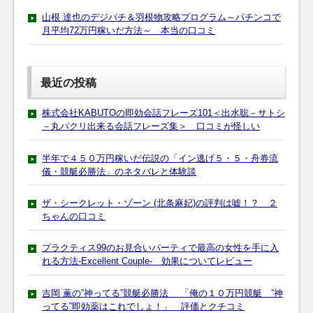
山根 達也のデジパチ＆羽根物攻略プログラム～パチンコで
月平均72万円稼いだ方法～ 本当の口コミ
最近の投稿
株式会社KABUTOの即効会話フレーズ101＜出水聡－サトシ
－丸パクリ出来る会話フレーズ集＞ 口コミが怪しい
半年で４５０万円稼いだ伝説の「イン逃げ５・５・舟券流
儀・競艇必勝法」のネタバレと体験談
ザ・シークレット・ゾーン (北条麻妃)の評判は嘘！？ ２
ちゃんの口コミ
プラクティス99のお見合いパーティで最高の女性を手に入
れる方法-Excellent Couple- 効果についてレビュー
吉岡 薫の”神ってる”競艇必勝法 「俺の１０万円競艇 ”神
ってる”即効薬はこれでしょ！」 評価とクチコミ