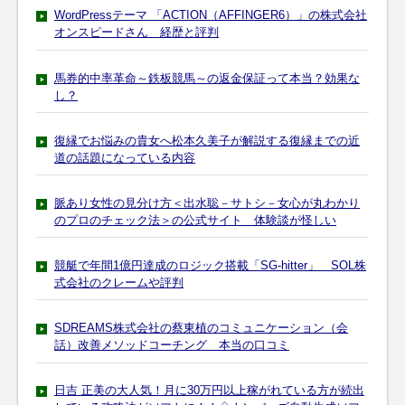
WordPressテーマ 「ACTION（AFFINGER6）」の株式会社
オンスピードさん 経歴と評判
馬券的中率革命～鉄板競馬～の返金保証って本当？効果な
し？
復縁でお悩みの貴女へ松本久美子が解説する復縁までの近
道の話題になっている内容
脈あり女性の見分け方＜出水聡－サトシ－女心が丸わかり
のプロのチェック法＞の公式サイト 体験談が怪しい
競艇で年間1億円達成のロジック搭載「SG-hitter」 SOL株
式会社のクレームや評判
SDREAMS株式会社の蔡東植のコミュニケーション（会
話）改善メソッドコーチング 本当の口コミ
日吉 正美の大人気！月に30万円以上稼がれている方が続出