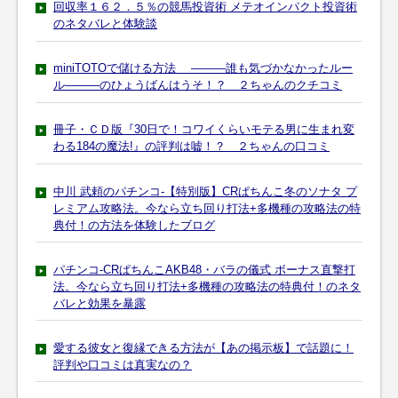
回収率１６２．５％の競馬投資術 メテオインパクト投資術
のネタバレと体験談
miniTOTOで儲ける方法 ―――誰も気づかなかったルー
ル―――のひょうばんはうそ！？ ２ちゃんのクチコミ
冊子・ＣＤ版『30日で！コワイくらいモテる男に生まれ変
わる184の魔法!』の評判は嘘！？ ２ちゃんの口コミ
中川 武頼のパチンコ-【特別版】CRぱちんこ冬のソナタ プ
レミアム攻略法。今なら立ち回り打法+多機種の攻略法の特
典付！の方法を体験したブログ
パチンコ-CRぱちんこAKB48・バラの儀式 ボーナス直撃打
法。今なら立ち回り打法+多機種の攻略法の特典付！のネタ
バレと効果を暴露
愛する彼女と復縁できる方法が【あの掲示板】で話題に！
評判や口コミは真実なの？