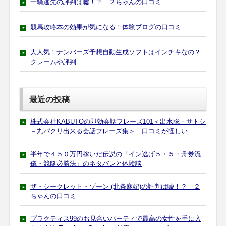
一騎逃先の評判は嘘！？ ２ちゃんの口コミ
競馬攻略本の効果が気になる！体験ブログの口コミ
大人気！ナンバーズ予想自動生成ソフトはインチキなの？
クレームや評判
最近の投稿
株式会社KABUTOの即効会話フレーズ101＜出水聡－サトシ
－丸パクリ出来る会話フレーズ集＞ 口コミが怪しい
半年で４５０万円稼いだ伝説の「イン逃げ５・５・舟券流
儀・競艇必勝法」のネタバレと体験談
ザ・シークレット・ゾーン (北条麻妃)の評判は嘘！？ ２
ちゃんの口コミ
プラクティス99のお見合いパーティで最高の女性を手に入