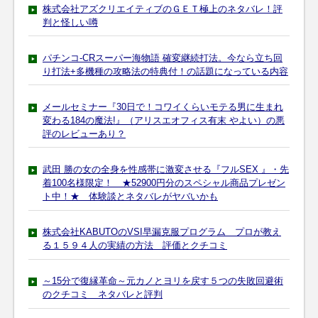
株式会社アズクリエイティブのＧＥＴ極上のネタバレ！評
判と怪しい噂
パチンコ-CRスーパー海物語 確変継続打法。今なら立ち回
り打法+多機種の攻略法の特典付！の話題になっている内容
メールセミナー『30日で！コワイくらいモテる男に生まれ
変わる184の魔法!』（アリスエオフィス有末 やよい）の悪
評のレビューあり？
武田 勝の女の全身を性感帯に激変させる『フルSEX 』・先
着100名様限定！ ★52900円分のスペシャル商品プレゼン
ト中！★ 体験談とネタバレがヤバいかも
株式会社KABUTOのVSI早漏克服プログラム プロが教え
る１５９４人の実績の方法 評価とクチコミ
～15分で復縁革命～元カノとヨリを戻す５つの失敗回避術
のクチコミ ネタバレと評判