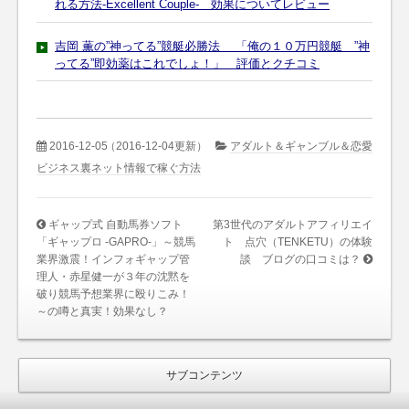
れる方法-Excellent Couple- 効果についてレビュー
吉岡 薫の”神ってる”競艇必勝法 「俺の１０万円競艇 ”神
ってる”即効薬はこれでしょ！」 評価とクチコミ
2016-12-05
（2016-12-04更新）
アダルト＆ギャンブル＆恋愛
ビジネス裏ネット情報で稼ぐ方法
ギャップ式 自動馬券ソフト
第3世代のアダルトアフィリエイ
「ギャップロ -GAPRO-」～競馬
ト 点穴（TENKETU）の体験
業界激震！インフォギャップ管
談 ブログの口コミは？
理人・赤星健一が３年の沈黙を
破り競馬予想業界に殴りこみ！
～の噂と真実！効果なし？
サブコンテンツ