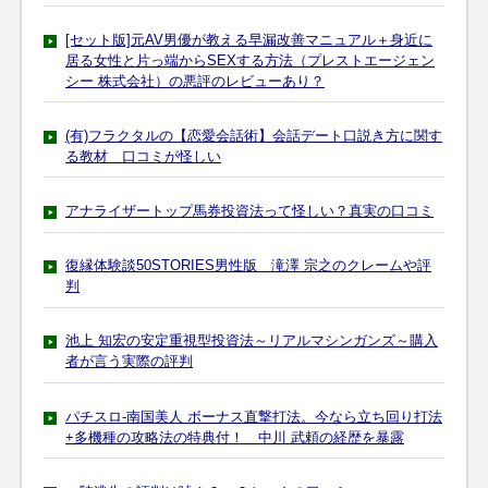
[セット版]元AV男優が教える早漏改善マニュアル＋身近に
居る女性と片っ端からSEXする方法（プレストエージェン
シー 株式会社）の悪評のレビューあり？
(有)フラクタルの【恋愛会話術】会話デート口説き方に関す
る教材 口コミが怪しい
アナライザートップ馬券投資法って怪しい？真実の口コミ
復縁体験談50STORIES男性版 滝澤 宗之のクレームや評
判
池上 知宏の安定重視型投資法～リアルマシンガンズ～購入
者が言う実際の評判
パチスロ-南国美人 ボーナス直撃打法。今なら立ち回り打法
+多機種の攻略法の特典付！ 中川 武頼の経歴を暴露