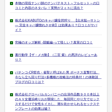
本物の現役ナンパ師のナンパテキスト～フルセット～の口
コミと内容のネタバレ！実態が２ｃｈに流出？
株式会社KABUTOのキャバ嬢妄想狩り 【出水聡―サトシ
― 完全キャバ嬢惚れさせ術】は効果あり？口コミがヤバ
イ？
究極のオッズ解析 -競艇編-って怪しい？真実の口コミ
裏行動学【ザ・メガ動】（二宮 紫）の悪評のレビューあ
り？
パチンコ-CR哲也・雀聖と呼ばれた男 ボーナス直撃打法。
今なら立ち回り打法+多機種の攻略法の特典付！の体験談
ブログの口コミは？
株式会社グローバルカンパニーの出演作品数９００本以上
のＡＶ女優浜崎りおが開発した、毎回同じやり方でセック
スするだけで女性をイカし、潮を吹かせられるセックステ
ンプレートの効果は嘘？