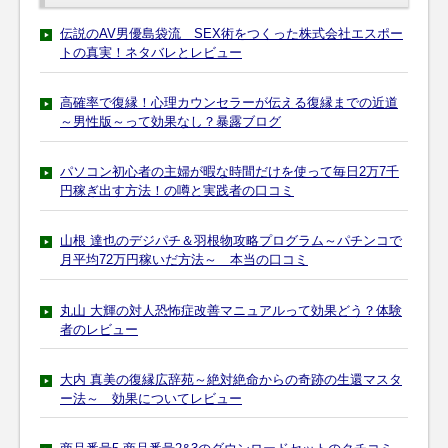
伝説のAV男優島袋流 SEX術をつくった株式会社エスポー
トの真実！ネタバレとレビュー
高確率で復縁！心理カウンセラーが伝える復縁までの近道
～男性版～って効果なし？暴露ブログ
パソコン初心者の主婦が暇な時間だけを使って毎日2万7千
円稼ぎ出す方法！の噂と実践者の口コミ
山根 達也のデジパチ＆羽根物攻略プログラム～パチンコで
月平均72万円稼いだ方法～ 本当の口コミ
丸山 大輝の対人恐怖症改善マニュアルって効果どう？体験
者のレビュー
大内 真美の復縁広辞苑～絶対絶命からの奇跡の生還マスタ
ー法～ 効果についてレビュー