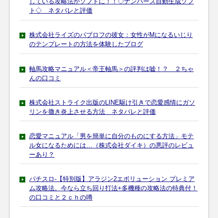
している攻略法がソフトに！！◇ナンバーズ自動生成ソフ
ト◇ ネタバレと評価
株式会社ライズのパブロフの彼女：女性がMになるいじり
のテンプレートの方法を体験したブログ
軸馬攻略マニュアル＜帝王軸馬＞の評判は嘘！？ ２ちゃ
んの口コミ
株式会社ストライク出版のLINE駆け引きで恋愛感情にガソ
リンを撒き炎上させる方法 ネタバレと評価
恋愛マニュアル「男を簡単に自分のものにする方法」モテ
ル女になるためには…（株式会社ダイキ）の悪評のレビュ
ーあり？
パチスロ-【特別版】アラジン2エボリューション プレミア
ム攻略法。今なら立ち回り打法+多機種の攻略法の特典付！
の口コミと２ｃｈの噂