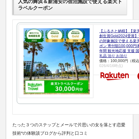
人気の舞浜＆新浦安の宿泊施設で使える楽天ト
ラベルクーポン
【ふるさと納税】【楽
創生賞Gold2024受
の対象施設で使える楽
ポン 寄付額100,000
年間 観光地応援 支援 
礼品 泊り お泊り
価格：100,000円（税
026/4/16時点)
たった３つのステップとメールで片思いの女を落とす恋愛
技術*の体験談ブログから評判と口コミ