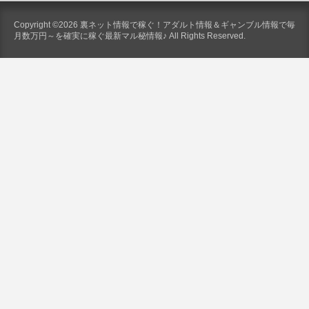
Copyright ©2026 裏ネット情報で稼ぐ！アダルト情報＆ギャンブル情報で毎
月数万円～を確実に稼ぐ最新マル秘情報♪ All Rights Reserved.