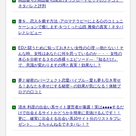
商品番号5.商品番号2&3のダウンロードセットのクチコミ
ネタバレと評判
妻を、恋人を癒す方法 -アロマテラピーによる心のコミュニ
ケーションで癒します-をつくった山田 雅俊の真実！ネタバ
レとレビュー
EDと闘うために知っておきたい女性の心理 ―勃たない！そ
んな時、女性はあなたに何を思っているのか・・・ 女性の
本心を分析する３６の赤裸々エピソード― 『知るだけ』
で、意識が変わりますの噂と真実！効果なし？
夢と秘密のパーフェクト恋愛バイブル～愛も夢も引き寄せ
る！あなたを幸せにする秘密～の効果が気になる！体験ブ
ログの口コミ
清水 利彦の出会い系サイト運営者が暴露！実は●●●●するだ
けで出会えるサイトかどうかを簡単に見抜けるんです！！
更に…確実に出会える出会い系10サイト分のリストをプレ
ゼント。 ２ちゃんねるでネタバレ！？