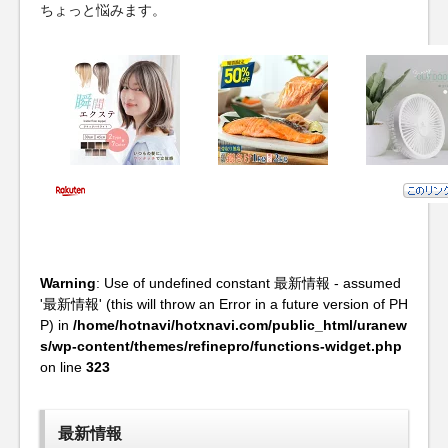
ちょっと悩みます。
Warning
: Use of undefined constant 最新情報 - assumed
'最新情報' (this will throw an Error in a future version of PH
P) in
/home/hotnavi/hotxnavi.com/public_html/uranew
s/wp-content/themes/refinepro/functions-widget.php
on line
323
最新情報