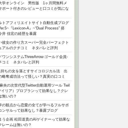
大学オンライン 男性版 1ヶ月間無料メ
サポート付きのレビューと口コミが気にな
ルトアフィリエイトサイト自動生成プログ
r.5~『Lexicon-A』~“Dual Process” 搭
今井 佳宏の経歴を暴露
い彼女の作り方スーパー完全パーフェクト
ュアルのクチコミ ネタバレと評判
ワンシステムThreeArrow-ゴールド会員-
チコミ ネタバレと評判
氏持ちの女を落とすサイコロジカル法 出
の略奪成功法って怪しい？真実の口コミ
麻央の次世代型Twitter自動運用ツール Twil
（ツイリア）プロプランって効果なし？クレ
は無いの？
学の観点から恋愛の全てが学べるフルサポ
コンサルって効果なし？暴露ブログ
まう企画 松田道貴のAIゲイナーって効果な
クレームは無いの？