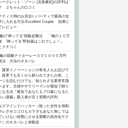
シークレット・ゾーン (北条麻妃)の評判は
？ ２ちゃんの口コミ
クティス99のお見合いパーティで最高の女
に入れる方法-Excellent Couple- 効果に
てレビュー
 薫の”神ってる”競艇必勝法 「俺の１０万
艇 ”神ってる”即効薬はこれでしょ！」
とクチコミ
 薫の競艇ナイターレースで１０００万円
資法 方法のネタバレ
）翼算イノベーションの有名人もお忍びで
、政界でも古くから頼られてきた占術。こ
ージを読むだけでも、知られざる業界常識
べます。主婦やサラリーマンが最短で頼り
となる法『最短であなたもプロ級になるた
占い講義』購入者が言う実際の評判
ルズマインドハッカー（狙った女性を強制
ホレさせココロもカラダもあなた無しでは
ていけない状態にさせる禁断の依存化テク
ク）のネタバレと体験談