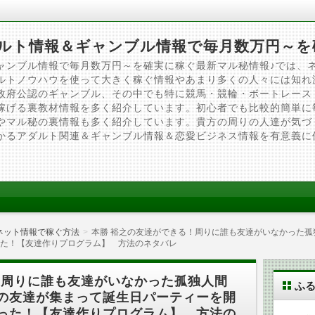
ルト情報＆ギャンブル情報で毎月数万円～を
ャンブル情報で毎月数万円～を確実に稼ぐ最新マル秘情報♪では、
ルトノウハウを使って大きく稼ぐ情報やあまり多くの人々には知れ
政府公認のギャンブル、その中でも特に競馬・競輪・ボートレース
稼げる裏教材情報を多く紹介しています。初心者でも比較的簡単に
やマル秘の裏情報も多く紹介しています。貴方の周りの人達が気づ
かるアダルト関連＆ギャンブル情報＆恋愛ビジネス情報を有意義に
ネット情報で稼ぐ方法
本勝 裕之の友達ができる！周りに誰も友達がいなかった
た！【友達作りプログラム】 方法のネタバレ
！周りに誰も友達がいなかった孤独人間
ふ
の友達が集まって誕生日パーティーを開
った！【友達作りプログラム】 方法の