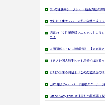
第3の性感帯シークレット動画講座の体
大好評！◆ナンバーズ予想自動生成ソフ
話題の【女性版復縁マニュアル】よりを
コミ
人間関係ストレス撲滅計画 【メガ動２
ＪＲＡ外国人騎手ヒット馬券術は詐欺っ
行列の出来る田辺まりこの恋愛講座の噂
山本 祐介のハーバード催眠スクール 
Office Away zone 米澤俊行の