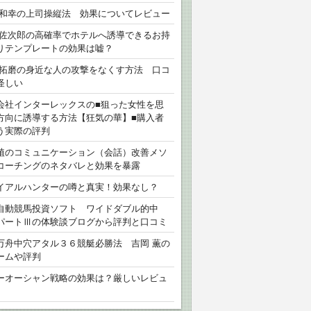
 和幸の上司操縦法 効果についてレビュー
 佐次郎の高確率でホテルへ誘導できるお持
りテンプレートの効果は嘘？
 拓磨の身近な人の攻撃をなくす方法 口コ
怪しい
会社インターレックスの■狙った女性を思
方向に誘導する方法【狂気の華】■購入者
う実際の評判
植のコミュニケーション（会話）改善メソ
コーチングのネタバレと効果を暴露
イアルハンターの噂と真実！効果なし？
自動競馬投資ソフト ワイドダブル的中
パートⅢの体験談ブログから評判と口コミ
万舟中穴アタル３６競艇必勝法 吉岡 薫の
ームや評判
ーオーシャン戦略の効果は？厳しいレビュ