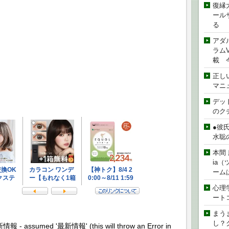
復縁
ール
る
アダ
ラムVe
載 
正し
マニ
デッド
のク
●彼
水聡
本間 
ia
ーム
心理
ート
まう
し？
新情報 - assumed '最新情報' (this will throw an Error in