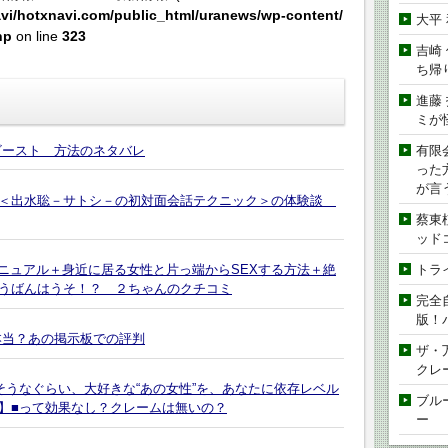
vi/hotxnavi.com/public_html/uranews/wp-content/
大平
hp
on line
323
吉崎
ち帰
進藤
ミが
ビースト 方法のネタバレ
有限
った
が言
術＜出水聡－サトシ－の初対面会話テクニック＞の体験談
蔡東
ッド
トラ
マニュアル＋身近に居る女性と片っ端からSEXする方法＋絶
うばんはうそ！？ ２ちゃんのクチコミ
完全
版！
は本当？あの掲示板での評判
ザ・
クレ
そうなぐらい、大好きな“あの女性”を、あなたに依存レベル
ブル
】■って効果なし？クレームは無いの？
ー