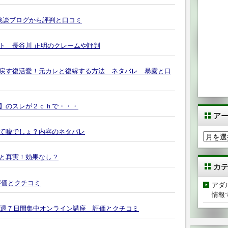
験談ブログから評判と口コミ
ト 長谷川 正明のクレームや評判
戻す復活愛！元カレと復縁する方法 ネタバレ 暴露と口
】のスレが２ｃｈで・・・
ア
て嘘でしょ？内容のネタバレ
ア
ー
カ
と真実！効果なし？
カ
イ
ブ
評価とクチコミ
アダ
情報
緊張震え撃退７日間集中オンライン講座 評価とクチコミ