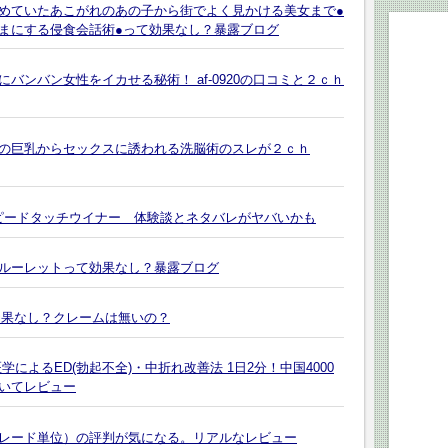
めていたあこがれのあの子から街でよく見かける美女まで●
まにする侵食会話術●って効果なし？暴露ブログ
バンバン女性をイカせる秘術！ af-0920の口コミと２ｃｈ
の巨乳からセックスに誘われる洗脳術のスレが２ｃｈ
スピードタッチウイナー 体験談とネタバレがヤバいかも
ルーレットって効果なし？暴露ブログ
って効果なし？クレームは無いの？
によるED(勃起不全)・中折れ改善法 1日2分！中国4000
いてレビュー
レード単位）の評判が気になる。リアルなレビュー