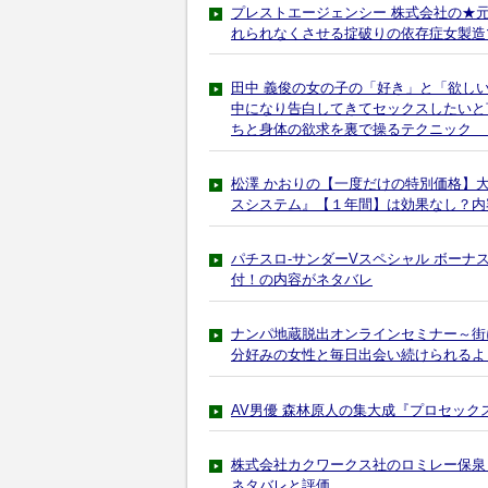
プレストエージェンシー 株式会社の★元
れられなくさせる掟破りの依存症女製造マニ
田中 義俊の女の子の「好き」と「欲し
中になり告白してきてセックスしたいと
ちと身体の欲求を裏で操るテクニック 
松澤 かおりの【一度だけの特別価格】
スシステム』【１年間】は効果なし？内
パチスロ-サンダーVスペシャル ボーナ
付！の内容がネタバレ
ナンパ地蔵脱出オンラインセミナー～街
分好みの女性と毎日出会い続けられるよ
AV男優 森林原人の集大成『プロセッ
株式会社カクワークス社のロミレー保泉
ネタバレと評価