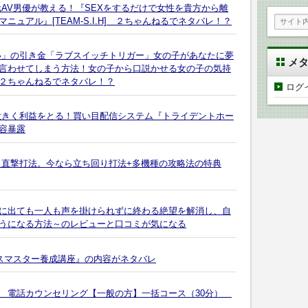
AV男優が教える！『SEXをするだけで女性を貴方から離
ュアル』[TEAM-S.I.H] ２ちゃんねるでネタバレ！？
い」の引き金「ラブスイッチトリガー」女の子があなたに夢
メ
言わせてしまう方法！女の子から口説かせる女の子の気持
２ちゃんねるでネタバレ！？
ログ
大きく利益をとる！買い目配信システム『トライデントホー
容暴露
ス直撃打法。今なら立ち回り打法+多機種の攻略法の特典
に出ても一人も声を掛けられずに終わる絶望を解消し、自
うになる方法～のレビューと口コミが気になる
クスマスター養成講座』の内容がネタバレ
 電話カウンセリング【一般の方】一括コース（30分）