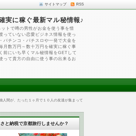
サイトマップ
RSS
確実に稼ぐ最新マル秘情報♪
ネットで噂の男性がお金を使う事を惜
渡っていない恋愛ビジネス情報を使っ
・パチンコ・パチスロや一発で大金を
毎月数万円～数十万円を確実に稼ぐ事
く前にいち早くマル秘情報をGETして
使って貴方の自由に使う事の出来るお
孤独人間が、たった１ヶ月で１０人の友達が集まって
るさと納税で京都旅行しませんか？