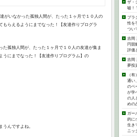
ザ・
嘘！
友達がいなかった孤独人間が、たった１ヶ月で１０人の
プラ
性を手
てもらえるようにまでなった！【友達作りプログラ
つい
吉岡
円競
った孤独人間が、たった１ヶ月で１０人の友達が集ま
評価
ようにまでなった！【友達作りプログラム】の
吉岡
夢投
（有
通い
のペ
が学
の人
めの
ガー
的に
生き
まうんですよね。
ニッ