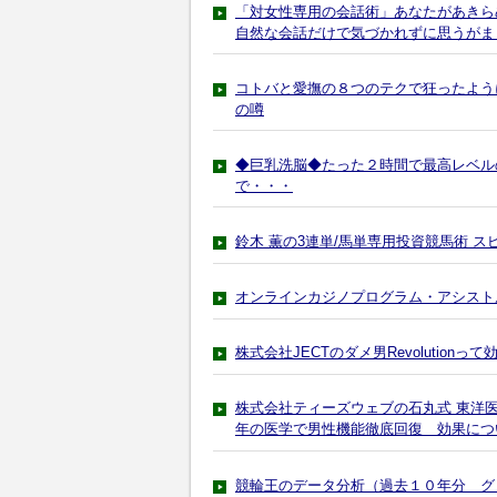
「対女性専用の会話術」あなたがあきら
自然な会話だけで気づかれずに思うがま
コトバと愛撫の８つのテクで狂ったように
の噂
◆巨乳洗脳◆たった２時間で最高レベル
で・・・
鈴木 薫の3連単/馬単専用投資競馬術 
オンラインカジノプログラム・アシスト
株式会社JECTのダメ男Revolution
株式会社ティーズウェブの石丸式 東洋医学
年の医学で男性機能徹底回復 効果につ
競輪王のデータ分析（過去１０年分 グ