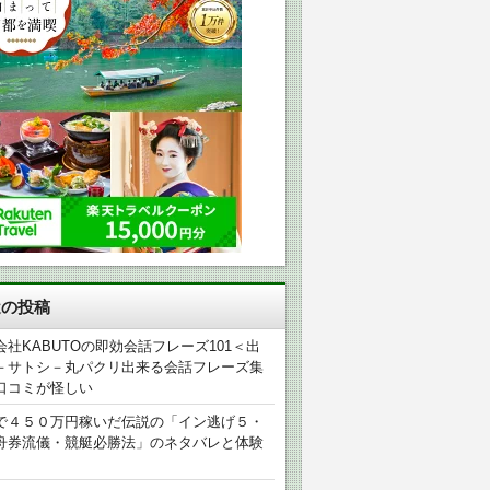
近の投稿
会社KABUTOの即効会話フレーズ101＜出
－サトシ－丸パクリ出来る会話フレーズ集
口コミが怪しい
で４５０万円稼いだ伝説の「イン逃げ５・
舟券流儀・競艇必勝法」のネタバレと体験