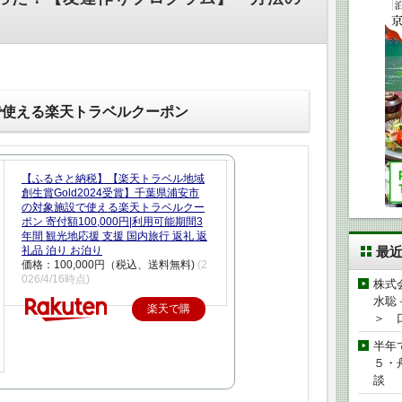
で使える楽天トラベルクーポン
【ふるさと納税】【楽天トラベル地域
創生賞Gold2024受賞】千葉県浦安市
の対象施設で使える楽天トラベルクー
ポン 寄付額100,000円|利用可能期間3
年間 観光地応援 支援 国内旅行 返礼 返
礼品 泊り お泊り
最
価格：100,000円（税込、送料無料)
(2
026/4/16時点)
株式
水聡
楽天で購
＞ 
入
半年
５・
談