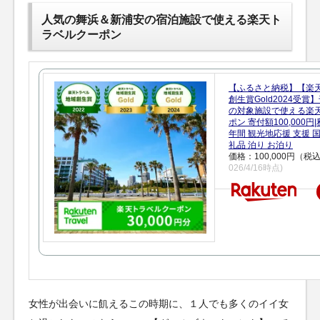
人気の舞浜＆新浦安の宿泊施設で使える楽天ト
ラベルクーポン
【ふるさと納税】【楽
創生賞Gold2024受
の対象施設で使える楽
ポン 寄付額100,000
年間 観光地応援 支援 
礼品 泊り お泊り
価格：100,000円（税
026/4/16時点)
女性が出会いに飢えるこの時期に、１人でも多くのイイ女