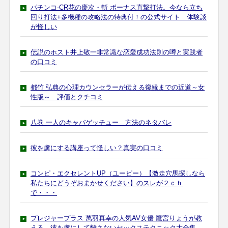
パチンコ-CR花の慶次・斬 ボーナス直撃打法。今なら立ち
回り打法+多機種の攻略法の特典付！の公式サイト 体験談
が怪しい
伝説のホスト井上敬一非常識な恋愛成功法則の噂と実践者
の口コミ
都竹 弘典の心理カウンセラーが伝える復縁までの近道～女
性版～ 評価とクチコミ
八巻 一人のキャバゲッチュー 方法のネタバレ
彼を虜にする講座って怪しい？真実の口コミ
コンピ・エクセレントUP（ユーピー）【激走穴馬探しなら
私たちにどうぞおまかせください】のスレが２ｃｈ
で・・・
プレジャープラス 萬羽真幸の人気AV女優 鷹宮りょうが教
える、彼を虜にして離さないセックステクニック大全集