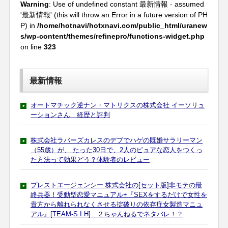
Warning
: Use of undefined constant 最新情報 - assumed
'最新情報' (this will throw an Error in a future version of PH
P) in
/home/hotnavi/hotxnavi.com/public_html/uranew
s/wp-content/themes/refinepro/functions-widget.php
on line
323
最新情報
オートマチック逆ナン・マトリクスの株式会社 イーソリュ
ーションさん 経歴と評判
株式会社ラバーズカレスのデブでハゲの既婚サラリーマン
（55歳）が、 たった30日で、2人のピュアな恋人をつくっ
た方法って効果どう？体験者のレビュー
プレストエージェンシー 株式会社の[セット版]非モテの最
終兵器！受動型恋愛マニュアル+『SEXをするだけで女性を
貴方から離れられなくさせる掟破りの依存症女製造マニュ
アル』[TEAM-S.I.H] ２ちゃんねるでネタバレ！？