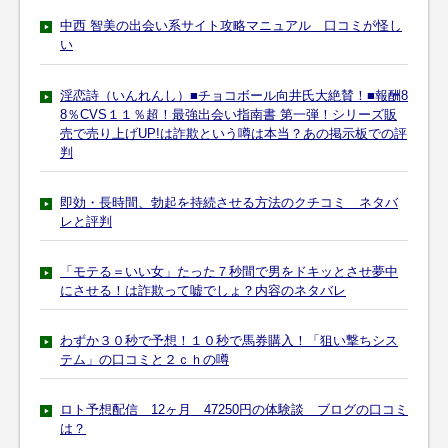
中西 智美の出会い系サイト攻略マニュアル 口コミが怪し
い
淫恋詩（いんれんし）■チョコボール向井氏大絶賛！■報酬8
8％CVS１１％超！最強出会い指南書 第一弾！シリーズ販
売で売り上げUP!は詐欺という噂は本当？あの掲示板での評
判
即効・長時間、勃起を持続させる方法のクチコミ ネタバ
レと評判
「モテる＝いい女」たった７秒間で男をドキッとさせ夢中
にさせる！は詐欺って嘘でしょ？内容のネタバレ
わずか３０秒で予想！１０秒で馬券購入！「狙い撃ちシス
テム」の口コミと２ｃｈの噂
ロト予想配信 12ヶ月 47250円の体験談 ブログの口コミ
は？