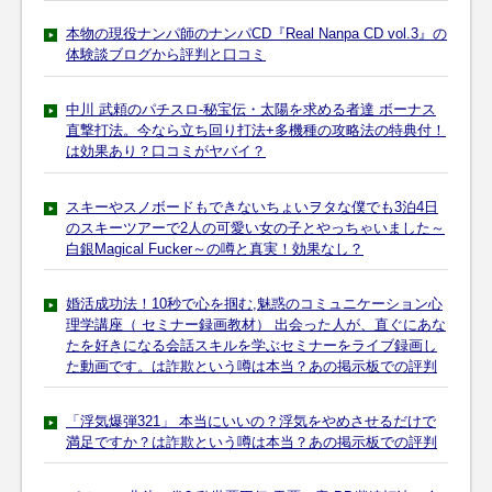
本物の現役ナンパ師のナンパCD『Real Nanpa CD vol.3』の
体験談ブログから評判と口コミ
中川 武頼のパチスロ-秘宝伝・太陽を求める者達 ボーナス
直撃打法。今なら立ち回り打法+多機種の攻略法の特典付！
は効果あり？口コミがヤバイ？
スキーやスノボードもできないちょいヲタな僕でも3泊4日
のスキーツアーで2人の可愛い女の子とやっちゃいました～
白銀Magical Fucker～の噂と真実！効果なし？
婚活成功法！10秒で心を掴む,魅惑のコミュニケーション心
理学講座（ セミナー録画教材） 出会った人が、直ぐにあな
たを好きになる会話スキルを学ぶセミナーをライブ録画し
た動画です。は詐欺という噂は本当？あの掲示板での評判
「浮気爆弾321」 本当にいいの？浮気をやめさせるだけで
満足ですか？は詐欺という噂は本当？あの掲示板での評判