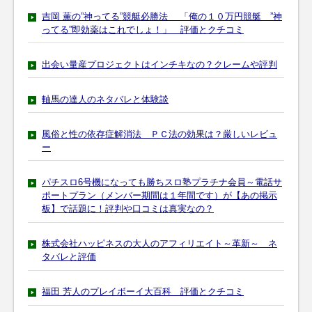
吉岡 薫の”神ってる”競艇必勝法 「俺の１０万円競艇 ”神
ってる”即効薬はこれでしょ！」 評価とクチコミ
出会い量産プロジェクトはインチキなの？クレームや評判
軸馬の達人のネタバレと体験談
風俗と性の依存症解消法 ＰＣ法の効果は？厳しいレビュ
ー
パチスロ6号機になっても勝ちスロ塾プラチナ会員～電話サ
ポートプラン（メンバー期間は１年間です）が【あの掲示
板】で話題に！評判や口コミは真実なの？
株式会社ハッピネスの大人のアフィリエイト～革新～ ネ
タバレと評価
福田 芳人のプレイボーイ大百科 評価とクチコミ