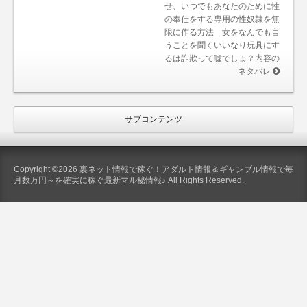
せ、いつでもあなたのために性
の奉仕をする専用の性奴隷を無
限に作る方法 女をなんでも言
うことを聞くいいなり玩具にす
るは詐欺って嘘でしょ？内容の
ネタバレ
サブコンテンツ
Copyright ©2026 裏ネット情報で稼ぐ！アダルト情報＆ギャンブル情報で毎
月数万円～を確実に稼ぐ最新マル秘情報♪ All Rights Reserved.