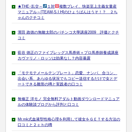
★THE･乱交～
１対
複数プレイ、快楽至上主義女量産
マニュアル～[TEAM-S.I.H]のひょうばんはうそ！？ ２ち
ゃんのクチコミ
濱田 政徳の無敵太郎のパチンコ大學講座2009 評価とクチ
コミ
藍谷 徳正のファイブレッグス馬券術＋プロ馬券師養成講座
カヴァリノ・ロッソは効果なし？内容暴露
「モテモテメールテンプレート」恋愛、ナンパ、合コン、
出会い系、あらゆる状況でもコピー送信するだけで女とデ
ートできる雛形の噂と実践者の口コミ
無修正 洋モノ 完全無料アダルト動画ダウンロードマニュア
ルの体験談ブログから評判と口コミ
Mr.mk式血液型性格心理を利用して彼女をＧＥＴする方法の
口コミと２ｃｈの噂