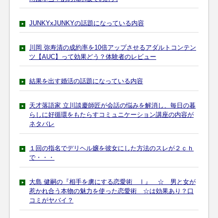
JUNKYxJUNKYの話題になっている内容
川岡 弥寿清の成約率を10倍アップさせるアダルトコンテン
ツ【AUC】って効果どう？体験者のレビュー
結果を出す婚活の話題になっている内容
天才落語家 立川談慶師匠が会話の悩みを解消し、毎日の暮
らしに好循環をもたらすコミュニケーション講座の内容が
ネタバレ
１回の指名でデリヘル嬢を彼女にした方法のスレが２ｃｈ
で・・・
大島 健嗣の『相手を虜にする恋愛術 Ⅰ』 ☆ 男と女が
惹かれ合う本物の魅力を使った恋愛術 ☆は効果あり？口
コミがヤバイ？