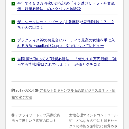
半年で４５０万円稼いだ伝説の「イン逃げ５・５・舟券流
儀・競艇必勝法」のネタバレと体験談
ザ・シークレット・ゾーン (北条麻妃)の評判は嘘！？ ２
ちゃんの口コミ
プラクティス99のお見合いパーティで最高の女性を手に入
れる方法-Excellent Couple- 効果についてレビュー
吉岡 薫の”神ってる”競艇必勝法 「俺の１０万円競艇 ”神
ってる”即効薬はこれでしょ！」 評価とクチコミ
2017-02-14
アダルト＆ギャンブル＆恋愛ビジネス裏ネット情
報で稼ぐ方法
アナライザートップ馬券投資
女性心理マインドコントロール
法って怪しい？真実の口コミ
術 どんな女の中にも眠るセッ
クスの本能を強制的に目覚めさ