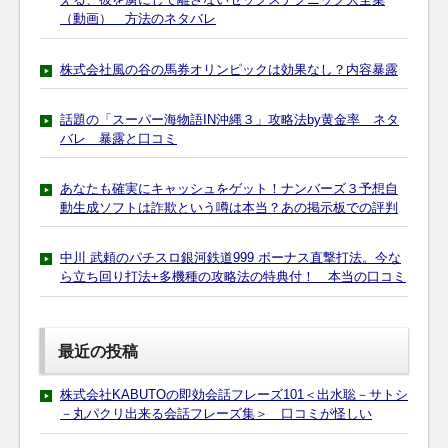
（動画） 方法のネタバレ
株式会社風の谷の馬券オリンピックは効果なし？内容暴露
話題の「スーパー海物語IN沖縄３」攻略法by黄金率 ネタ
バレ 暴露と口コミ
あなたも確実にキャッシュをゲット！ナンバーズ３予想自
動生成ソフトは詐欺という噂は本当？あの掲示板での評判
中川 武頼のパチスロ銀河鉄道999 ボーナス直撃打法。今な
ら立ち回り打法+多機種の攻略法の特典付！ 本当の口コミ
最近の投稿
株式会社KABUTOの即効会話フレーズ101＜出水聡－サトシ
－丸パクリ出来る会話フレーズ集＞ 口コミが怪しい