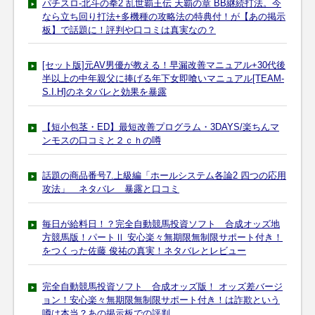
パチスロ-北斗の拳2 乱世覇王伝 天覇の章 BB継続打法。今
なら立ち回り打法+多機種の攻略法の特典付！が【あの掲示
板】で話題に！評判や口コミは真実なの？
[セット版]元AV男優が教える！早漏改善マニュアル+30代後
半以上の中年親父に捧げる年下女即喰いマニュアル[TEAM-
S.I.H]のネタバレと効果を暴露
【短小包茎・ED】最短改善プログラム・3DAYS/楽ちんマ
ンモスの口コミと２ｃｈの噂
話題の商品番号7.上級編「ホールシステム各論2 四つの応用
攻法」 ネタバレ 暴露と口コミ
毎日が給料日！？完全自動競馬投資ソフト 合成オッズ地
方競馬版！パートⅡ 安心楽々無期限無制限サポート付き！
をつくった佐藤 俊祐の真実！ネタバレとレビュー
完全自動競馬投資ソフト 合成オッズ版！ オッズ差バージ
ョン！安心楽々無期限無制限サポート付き！は詐欺という
噂は本当？あの掲示板での評判