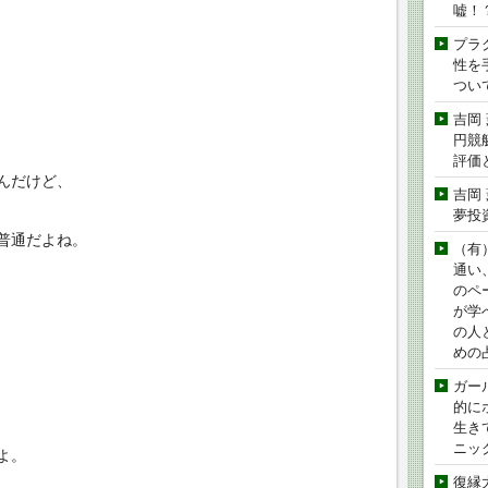
嘘！
プラ
性を手
つい
吉岡
円競
評価
んだけど、
吉岡
夢投
普通だよね。
（有
通い
のペ
が学
の人
めの
ガー
的に
生き
ニッ
よ。
復縁