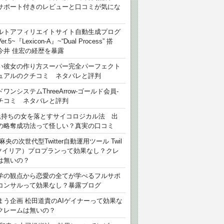
サポート付きのレビューと口コミが気にな
ルトアフィリエイトサイト自動生成プログ
r.5~『Lexicon-A』~“Dual Process” 搭
今井 佳宏の経歴を暴露
い彼女の作り方スーパー完全パーフェクト
ュアルのクチコミ ネタバレと評判
ワンシステムThreeArrow-ゴールド会員-
チコミ ネタバレと評判
氏持ちの女を落とすサイコロジカル法 出
の略奪成功法って怪しい？真実の口コミ
麻央の次世代型Twitter自動運用ツール Twil
（ツイリア）プロプランって効果なし？クレ
は無いの？
学の観点から恋愛の全てが学べるフルサポ
コンサルって効果なし？暴露ブログ
まう企画 松田道貴のAIゲイナーって効果な
クレームは無いの？