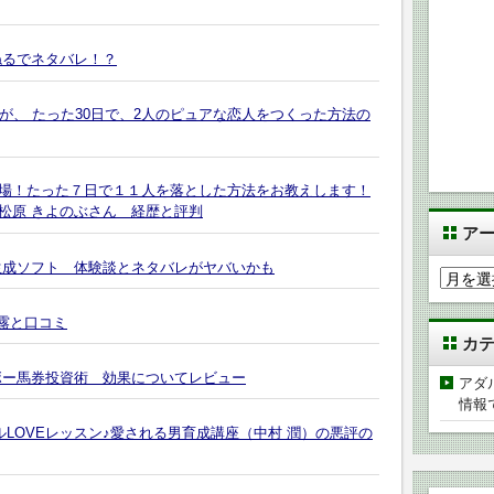
ねるでネタバレ！？
が、 たった30日で、2人のピュアな恋人をつくった方法の
場！たった７日で１１人を落とした方法をお教えします！
松原 きよのぶさん 経歴と評判
ア
生成ソフト 体験談とネタバレがヤバいかも
ア
ー
暴露と口コミ
カ
カ
イ
ブ
ボー馬券投資術 効果についてレビュー
アダ
情報
ルLOVEレッスン♪愛される男育成講座（中村 潤）の悪評の