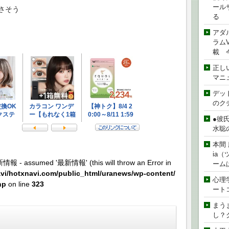
ール
さそう
る
アダ
ラムVe
載 
正し
マニ
デッド
のク
●彼
水聡
本間 
ia
新情報 - assumed '最新情報' (this will throw an Error in
ーム
vi/hotxnavi.com/public_html/uranews/wp-content/
心理
hp
on line
323
ート
まう
し？