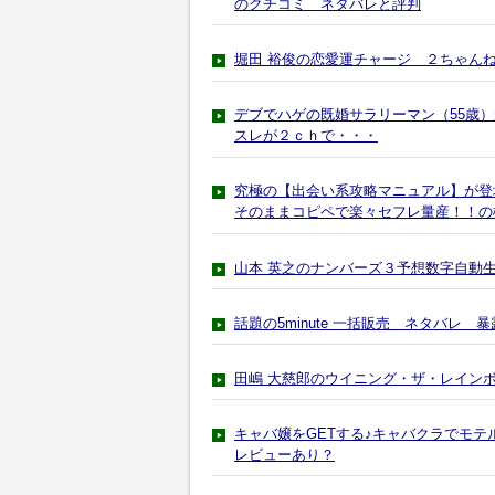
のクチコミ ネタバレと評判
堀田 裕俊の恋愛運チャージ ２ちゃん
デブでハゲの既婚サラリーマン（55歳）
スレが２ｃｈで・・・
究極の【出会い系攻略マニュアル】が登
そのままコピペで楽々セフレ量産！！の
山本 英之のナンバーズ３予想数字自動
話題の5minute 一括販売 ネタバレ 
田嶋 大慈郎のウイニング・ザ・レイン
キャバ嬢をGETする♪キャバクラでモテ
レビューあり？