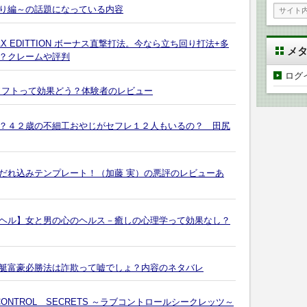
り編～の話題になっている内容
 EDITTION ボーナス直撃打法。今なら立ち回り打法+多
メ
？クレームや評判
ログ
ソフトって効果どう？体験者のレビュー
？４２歳の不細工おやじがセフレ１２人もいるの？ 田尻
だれ込みテンプレート！（加藤 実）の悪評のレビューあ
ヘル】女と男の心のヘルス－癒しの心理学って効果なし？
艇富豪必勝法は詐欺って嘘でしょ？内容のネタバレ
ONTROL SECRETS ～ラブコントロールシークレッツ～