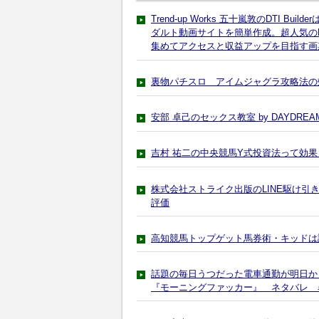
Trend-up Works 五十嵐敦のDTI 
ダルト動画サイトを簡単作成。超人気のD
集めてアクセスと収益アップを目指す画
裏物パチスロ アイムジャグラ攻略法の
安部 卓己のセックス教室 by DAYDR
吉村 祐二の中央競馬Y式投資法って効
株式会社ストライク出版のLINE駆け
評価
高知競馬トップゲット馬券術・キッドは
話題の毎日うつだった電車通勤が明日か
『モーニングファッカー』 ネタバレ 