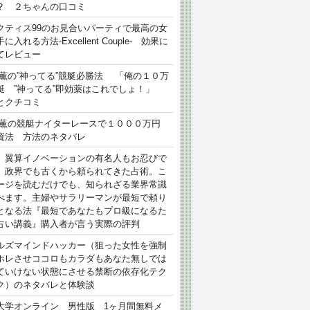
？ ２ちゃんの口コミ
クティス99のお見合いパーティで最高の女
に入れる方法-Excellent Couple- 効果に
てレビュー
 薫の”神ってる”競艇必勝法 「俺の１０万
艇 ”神ってる”即効薬はこれでしょ！」
とクチコミ
 薫の競艇ナイターレースで１０００万円
資法 方法のネタバレ
）翼算イノベーションの有名人もお忍びで
、政界でも古くから頼られてきた占術。こ
ージを読むだけでも、知られざる業界常識
べます。主婦やサラリーマンが最短で頼り
となる法『最短であなたもプロ級になるた
占い講義』購入者が言う実際の評判
ルズマインドハッカー（狙った女性を強制
ホレさせココロもカラダもあなた無しでは
ていけない状態にさせる禁断の依存化テク
ク）のネタバレと体験談
大学オンライン 男性版 1ヶ月間無料メ