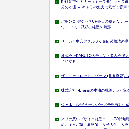
KST音声セミナー（キャラ偏）キャラ
分の才能 ＝ キャラの魅力に気づく音
パチンコ-デジハネCR蒼天の拳STV 
付！ 中川 武頼の経歴を暴露
ザ・万舟中穴アタル３６競艇必勝法の噂
株式会社KABUTOの合コン・飲み会で
バいかも
ザ・シークレット・ゾーン (北条麻妃)
株式会社T-Brainsの本物の現役ナンパ師のナ
佐々木 由紀子のナンバーズ予想自動生
ノリの悪いブサイク貧乏ニート(30代
め。キャバ嬢、看護師、女子大生、人妻