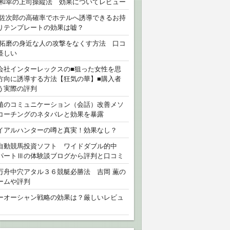
 和幸の上司操縦法 効果についてレビュー
 佐次郎の高確率でホテルへ誘導できるお持
りテンプレートの効果は嘘？
 拓磨の身近な人の攻撃をなくす方法 口コ
怪しい
会社インターレックスの■狙った女性を思
方向に誘導する方法【狂気の華】■購入者
う実際の評判
植のコミュニケーション（会話）改善メソ
コーチングのネタバレと効果を暴露
イアルハンターの噂と真実！効果なし？
自動競馬投資ソフト ワイドダブル的中
パートⅢの体験談ブログから評判と口コミ
万舟中穴アタル３６競艇必勝法 吉岡 薫の
ームや評判
ーオーシャン戦略の効果は？厳しいレビュ