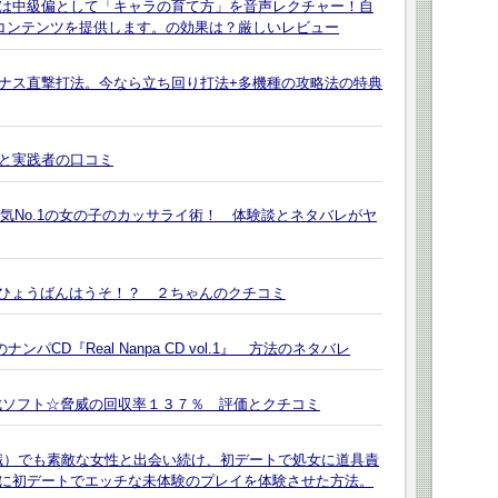
偏は中級偏として「キャラの育て方」を音声レクチャー！自
声コンテンツを提供します。の効果は？厳しいレビュー
ボーナス直撃打法。今なら立ち回り打法+多機種の攻略法の特典
と実践者の口コミ
人気No.1の女の子のカッサライ術！ 体験談とネタバレがヤ
のひょうばんはうそ！？ ２ちゃんのクチコミ
ンパCD『Real Nanpa CD vol.1』 方法のネタバレ
成ソフト☆脅威の回収率１３７％ 評価とクチコミ
無職）でも素敵な女性と出会い続け、初デートで処女に道具責
に初デートでエッチな未体験のプレイを体験させた方法。