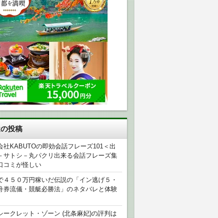
近の投稿
会社KABUTOの即効会話フレーズ101＜出
－サトシ－丸パクリ出来る会話フレーズ集
口コミが怪しい
で４５０万円稼いだ伝説の「イン逃げ５・
舟券流儀・競艇必勝法」のネタバレと体験
シークレット・ゾーン (北条麻妃)の評判は