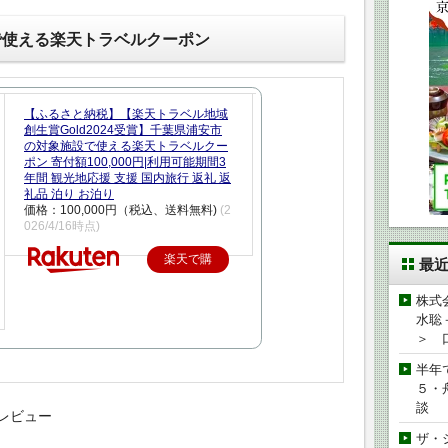
で使える楽天トラベルクーポン
【ふるさと納税】【楽天トラベル地域
創生賞Gold2024受賞】千葉県浦安市
の対象施設で使える楽天トラベルクー
ポン 寄付額100,000円|利用可能期間3
年間 観光地応援 支援 国内旅行 返礼 返
礼品 泊り お泊り
価格：100,000円（税込、送料無料)
(2
026/4/16時点)
楽天で購
最
入
株式
水聡
＞ 
半年
５・
談
レビュー
ザ・