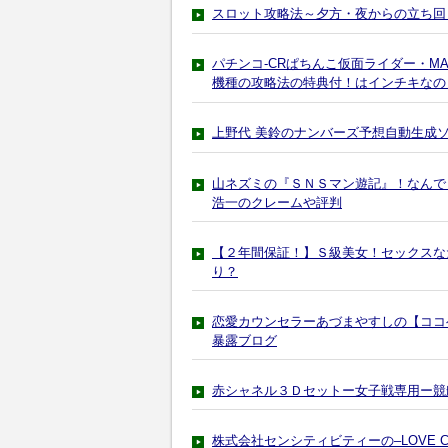
スロット攻略法～夕方・夜からの立ち回
パチンコ-CRぱちんこ仮面ライダー・MAX
機種の攻略法の特典付！はインチキなの
上野代 美鈴のナンバーズ予想自動生成
山ネズミの『ＳＮＳマン遊記』！なんで
浩一のクレームや評判
【２年間保証！】Ｓ級美女！セックスな
り？
恋愛カウンセラーあづまやすしの【ココ
暴露ブログ
赤シャネル３Ｄセットー女子戦専用ー競
株式会社センシティビティーの–LOVE C