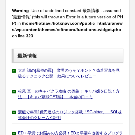
Warning
: Use of undefined constant 最新情報 - assumed
'最新情報' (this will throw an Error in a future version of PH
P) in
/home/hotnavi/hotxnavi.com/public_html/uranew
s/wp-content/themes/refinepro/functions-widget.php
on line
323
最新情報
大迫 誠の[風俗の罠] 業界のうそ？ホント？偽造写真を見
破るテクニック公開 効果についてレビュー
松尾 真一のキャバクラ攻略 の奥義！ キャバ嬢を口説く方
法 【キャバ嬢即GET編】 本当の口コミ
競艇で年間1億円達成のロジック搭載「SG-hitter」 SOL株
式会社のクレームや評判
ED・早漏でお悩みの方必見！EDと早漏を改善するプログラ