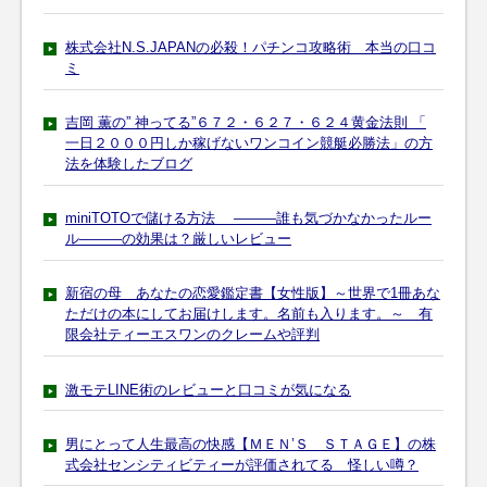
株式会社N.S.JAPANの必殺！パチンコ攻略術 本当の口コ
ミ
吉岡 薫の” 神ってる”６７２・６２７・６２４黄金法則 「
一日２０００円しか稼げないワンコイン競艇必勝法」の方
法を体験したブログ
miniTOTOで儲ける方法 ―――誰も気づかなかったルー
ル―――の効果は？厳しいレビュー
新宿の母 あなたの恋愛鑑定書【女性版】～世界で1冊あな
ただけの本にしてお届けします。名前も入ります。～ 有
限会社ティーエスワンのクレームや評判
激モテLINE術のレビューと口コミが気になる
男にとって人生最高の快感【ＭＥＮ’Ｓ ＳＴＡＧＥ】の株
式会社センシティビティーが評価されてる 怪しい噂？