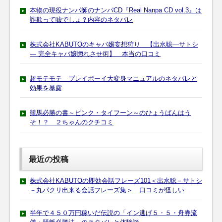
本物の現役ナンパ師のナンパCD『Real Nanpa CD vol.3』は
詐欺って嘘でしょ？内容のネタバレ
株式会社KABUTOのキャバ嬢妄想狩り 【出水聡―サトシ
― 完全キャバ嬢惚れさせ術】 本当の口コミ
超モテモテ プレイボーイ大変身マニュアルのネタバレと
効果を暴露
競馬必勝の書～ピンク・タイフーン～のひょうばんはう
そ！？ ２ちゃんのクチコミ
最近の投稿
株式会社KABUTOの即効会話フレーズ101＜出水聡－サトシ
－丸パクリ出来る会話フレーズ集＞ 口コミが怪しい
半年で４５０万円稼いだ伝説の「イン逃げ５・５・舟券流