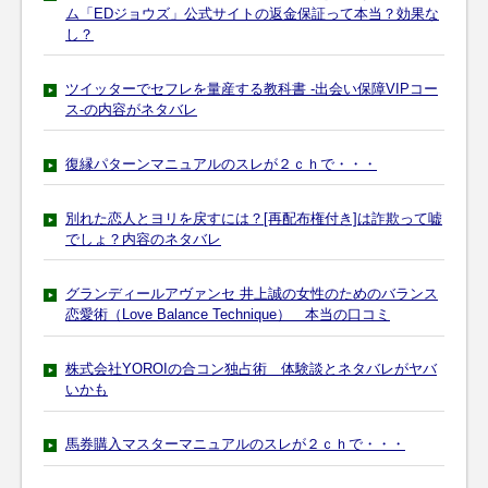
ム「EDジョウズ」公式サイトの返金保証って本当？効果な
し？
ツイッターでセフレを量産する教科書 -出会い保障VIPコー
ス-の内容がネタバレ
復縁パターンマニュアルのスレが２ｃｈで・・・
別れた恋人とヨリを戻すには？[再配布権付き]は詐欺って嘘
でしょ？内容のネタバレ
グランディールアヴァンセ 井上誠の女性のためのバランス
恋愛術（Love Balance Technique） 本当の口コミ
株式会社YOROIの合コン独占術 体験談とネタバレがヤバ
いかも
馬券購入マスターマニュアルのスレが２ｃｈで・・・