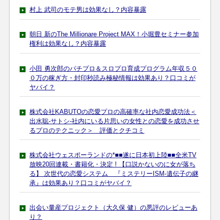
村上 武司のモテ男は効果なし？内容暴露
朝日 新のThe Millionare Project MAX！小堀豊セミナー参加
権利は効果なし？内容暴露
小田 勇次郎のパチプロ＆スロプロ育成プログラム年収５０
０万の稼ぎ方・封印秒読み極秘情報は効果あり？口コミが
ヤバイ？
株式会社KABUTOの恋愛プロの高確率な社内恋愛成功法＜
出水聡-サトシ-社内にいる片思いの女性との恋愛を成功させ
るプロのテクニック＞ 評価とクチコミ
株式会社ウェスポーランドの*■■遂に日本初上陸■■全米TV
放映20回連載・書籍化・決定 ! 【口説かないのに女が落ち
る】 次世代の恋愛システム 『ミステリーISM-遺伝子の継
承』は効果あり？口コミがヤバイ？
出会い量産プロジェクト（大久保 健）の悪評のレビューあ
り？