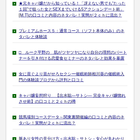
★元キャバ嬢だから知っている！「冴えない男でも“たった
１回”で狙った女とSEXまでいける5アクションデート術」
[M.T]の口コミと内容のネタバレ！実態が２ｃｈに流出？
プレミアムホース５：通常コース（ソフト本体のみ）のネ
タバレと体験談
□ ルーク平野の 肌がツヤツヤになり自分の理想のパート
ナーを引き付ける恋愛食セミナーのネタバレと効果を暴露
女に貢ぐより貢がせろセクシー催眠術師相川葵の催眠術入
門の体験談ブログから評判と口コミ
キャバ嬢妄想狩り 【出水聡―サトシ― 完全キャバ嬢惚れ
させ術】の口コミと２ｃｈの噂
競馬場別コースデータ～関東裏開催編の口コミと内容のネ
タバレ！実態が２ｃｈに流出？
脈あり女性の見分け方＜出水聡－サトシ－女心が丸わかり