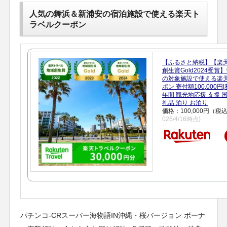
人気の舞浜＆新浦安の宿泊施設で使える楽天ト
ラベルクーポン
【ふるさと納税】【楽
創生賞Gold2024受
の対象施設で使える楽
ポン 寄付額100,000
年間 観光地応援 支援 
礼品 泊り お泊り
価格：100,000円（税
026/4/16時点)
パチンコ-CRスーパー海物語IN沖縄・桜バージョン ボーナ