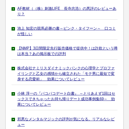
AF教材（（株）刺激LIFE 長寺忠浩）の悪評のレビューあ
り？
池上 知宏の競馬必勝の書～ピンク・タイフーン～ 口コミ
が怪しい
【NMP】3日間限定先行販売価格で提供中！は詐欺という噂
は本当？あの掲示板での評判
株式会社ナミリスダイナミックバンクの心理学とプロファ
イリングと乙女の感情から確立された「モテ男に最短で変
身する恋愛術」 効果についてレビュー
小林 淳一の『パコパコデート白書』 ～とりあえず1回はセ
ックスできちゃったお持ち帰りデート成功事例集69～ 効
果についてレビュー
邪悪なメンタルマジックの評判が気になる。リアルなレビ
ュー