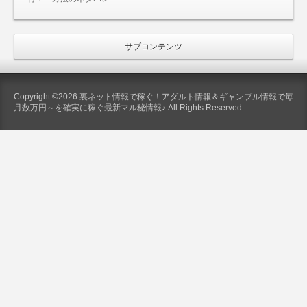
サブコンテンツ
Copyright ©2026 裏ネット情報で稼ぐ！アダルト情報＆ギャンブル情報で毎
月数万円～を確実に稼ぐ最新マル秘情報♪ All Rights Reserved.