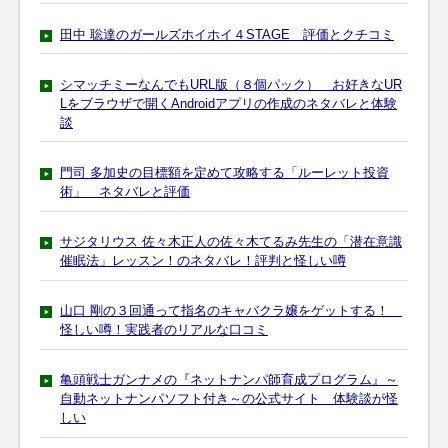
田中 聡達のガールズホイホイ４STAGE 評価とクチコミ
シマッチミーなんでもURL版（８個パック） お好きなUR
Lをブラウザで開くAndroidアプリの作成のネタバレと体験
談
門司 多加史の目標額を定めて攻略する「ルーレット投資
術」 ネタバレと評価
サジタリウス 佐々木正人の佐々木てるみ先生の「潜在意識
催眠法」レッスン！のネタバレ！評判と怪しい噂
山口 剛の３回通って指名のキャバクラ嬢をゲットする！
怪しい噂！実践者のリアルな口コミ
亀頭戦士ガンナメの『ネットナンパ師育成プログラム』～
自動ネットナンパソフト付き～の公式サイト 体験談が怪
しい