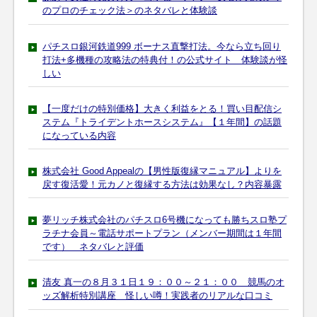
のプロのチェック法＞のネタバレと体験談
パチスロ銀河鉄道999 ボーナス直撃打法。今なら立ち回り
打法+多機種の攻略法の特典付！の公式サイト 体験談が怪
しい
【一度だけの特別価格】大きく利益をとる！買い目配信シ
ステム『トライデントホースシステム』【１年間】の話題
になっている内容
株式会社 Good Appealの【男性版復縁マニュアル】よりを
戻す復活愛！元カノと復縁する方法は効果なし？内容暴露
夢リッチ株式会社のパチスロ6号機になっても勝ちスロ塾プ
ラチナ会員～電話サポートプラン（メンバー期間は１年間
です） ネタバレと評価
清友 真一の８月３１日１９：００～２１：００ 競馬のオ
ッズ解析特別講座 怪しい噂！実践者のリアルな口コミ