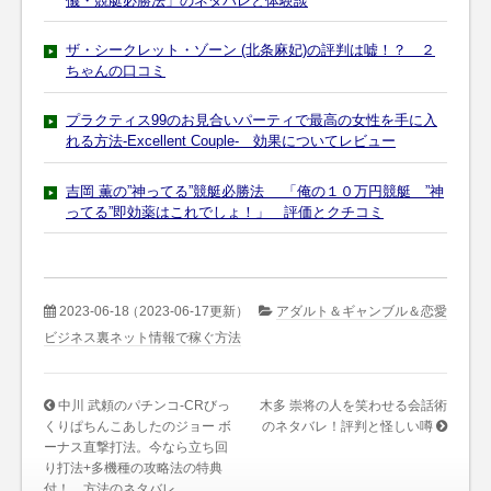
儀・競艇必勝法」のネタバレと体験談
ザ・シークレット・ゾーン (北条麻妃)の評判は嘘！？ ２
ちゃんの口コミ
プラクティス99のお見合いパーティで最高の女性を手に入
れる方法-Excellent Couple- 効果についてレビュー
吉岡 薫の”神ってる”競艇必勝法 「俺の１０万円競艇 ”神
ってる”即効薬はこれでしょ！」 評価とクチコミ
2023-06-18
（2023-06-17更新）
アダルト＆ギャンブル＆恋愛
ビジネス裏ネット情報で稼ぐ方法
中川 武頼のパチンコ-CRびっ
木多 崇将の人を笑わせる会話術
くりぱちんこあしたのジョー ボ
のネタバレ！評判と怪しい噂
ーナス直撃打法。今なら立ち回
り打法+多機種の攻略法の特典
付！ 方法のネタバレ