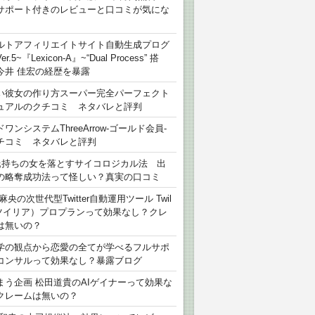
サポート付きのレビューと口コミが気にな
ルトアフィリエイトサイト自動生成プログ
r.5~『Lexicon-A』~“Dual Process” 搭
今井 佳宏の経歴を暴露
い彼女の作り方スーパー完全パーフェクト
ュアルのクチコミ ネタバレと評判
ワンシステムThreeArrow-ゴールド会員-
チコミ ネタバレと評判
氏持ちの女を落とすサイコロジカル法 出
の略奪成功法って怪しい？真実の口コミ
麻央の次世代型Twitter自動運用ツール Twil
（ツイリア）プロプランって効果なし？クレ
は無いの？
学の観点から恋愛の全てが学べるフルサポ
コンサルって効果なし？暴露ブログ
まう企画 松田道貴のAIゲイナーって効果な
クレームは無いの？