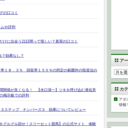
グの口コミ
ームや評判
だけに出会う21日間って怪しい？真実の口コミ
当？効果なし？
ア
中率１８．３％ 回収率１５０％の想定の範囲外の投資法の
ア
ー
カ
カ
イ
間関係が良くなる！ 【水口清一】ツキを呼び込む潜在意
の掲示板での評判
ブ
アダ
情報
 ３ステップ ナンバーズ３ 効果についてレビュー
をグルグル回せ！スリーセット競馬】の公式サイト 体験