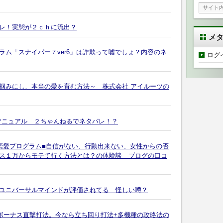
レ！実態が２ｃｈに流出？
メ
ム「スナイパー７ver6」は詐欺って嘘でしょ？内容のネ
ログ
掴みにし、本当の愛を育む方法～ 株式会社 アイルーツの
マニュアル ２ちゃんねるでネタバレ！？
恋愛プログラム■自信がない、行動出来ない、女性からの否
ス１万からモテて行く方法とは？の体験談 ブログの口コ
ユニバーサルマインドが評価されてる 怪しい噂？
 ボーナス直撃打法。今なら立ち回り打法+多機種の攻略法の