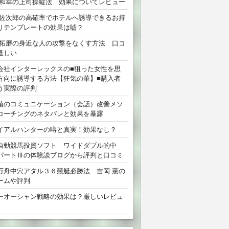
 和幸の上司操縦法 効果についてレビュー
 佐次郎の高確率でホテルへ誘導できるお持
りテンプレートの効果は嘘？
 拓磨の身近な人の攻撃をなくす方法 口コ
怪しい
会社インターレックスの■狙った女性を思
方向に誘導する方法【狂気の華】■購入者
う実際の評判
植のコミュニケーション（会話）改善メソ
コーチングのネタバレと効果を暴露
イアルハンターの噂と真実！効果なし？
自動競馬投資ソフト ワイドダブル的中
パートⅢの体験談ブログから評判と口コミ
万舟中穴アタル３６競艇必勝法 吉岡 薫の
ームや評判
ーオーシャン戦略の効果は？厳しいレビュ