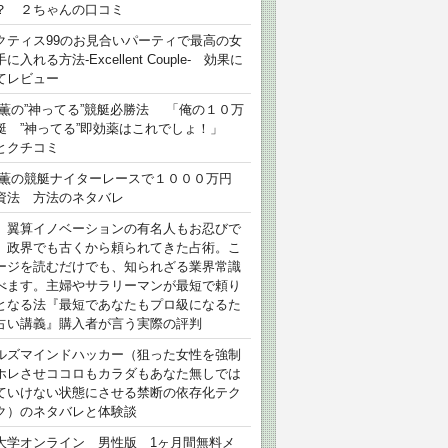
？ ２ちゃんの口コミ
クティス99のお見合いパーティで最高の女
に入れる方法-Excellent Couple- 効果に
てレビュー
 薫の”神ってる”競艇必勝法 「俺の１０万
艇 ”神ってる”即効薬はこれでしょ！」
とクチコミ
 薫の競艇ナイターレースで１０００万円
資法 方法のネタバレ
）翼算イノベーションの有名人もお忍びで
、政界でも古くから頼られてきた占術。こ
ージを読むだけでも、知られざる業界常識
べます。主婦やサラリーマンが最短で頼り
となる法『最短であなたもプロ級になるた
占い講義』購入者が言う実際の評判
ルズマインドハッカー（狙った女性を強制
ホレさせココロもカラダもあなた無しでは
ていけない状態にさせる禁断の依存化テク
ク）のネタバレと体験談
大学オンライン 男性版 1ヶ月間無料メ