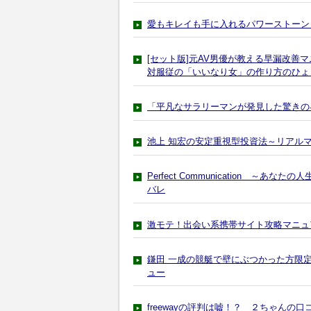
愛もキレイも手に入れるパワーストーン V
[セット版]元AV男優が教える早漏改善
対服従の「いいなり女」の作り方のひょ
「平凡なサラリーマンが発見した驚きの
池上 知宏の安定重視型投資法～リアル
Perfect Communication 
バレ
激モテ！出会い系携帯サイト攻略マニュ
鎌田 一成の競艇で壁にぶつかった方限
ュー
freewayの評判は嘘！？ ２ちゃんの口