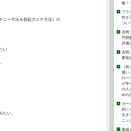
嘘！
プラ
性を手
ナニー方法＆勃起力ＵＰ方法）の
つい
吉岡
円競
評価
たい
吉岡
夢投
・
（有
通い
のペ
が学
の人
めの
ガー
的に
みたい。
生き
ニッ
復縁