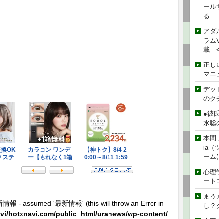
ール
る
アダ
ラムVe
載 
正し
マニ
デッド
のク
●彼
水聡
本間 
ia
ーム
心理
ート
まう
新情報 - assumed '最新情報' (this will throw an Error in
し？
vi/hotxnavi.com/public_html/uranews/wp-content/