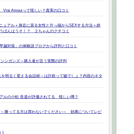
rai Amourって怪しい？真実の口コミ
マニュアル＋身近に居る女性と片っ端からSEXする方法＋絶
うばんはうそ！？ ２ちゃんのクチコミ
早漏対策」の体験談ブログから評判と口コミ
マシンガンズ～購入者が言う実際の評判
～あなたの人生を明るく変える会話術～は詐欺って嘘でしょ？内容のネタ
アルの小松 良道が評価されてる 怪しい噂？
定～勝ってる方は買わないでください～ 効果についてレビ
コミ