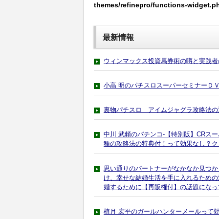
themes/refinepro/functions-widget.p
最新情報
ウィンマックス投資馬券術の噂と実践者
小高 明のパチスロスーパーセミナーＤＶ
裏物パチスロ アイムジャグラ攻略法の
中川 武頼のパチンコ-【特別版】CRス
種の攻略法の特典付！って効果なし？ク
思い通りのパートナーがなかなか見つか
け、幸せな結婚生活を手に入れるための
婚するために【再販権付】の話題になっ
植月 宏平のガールハンターメールって