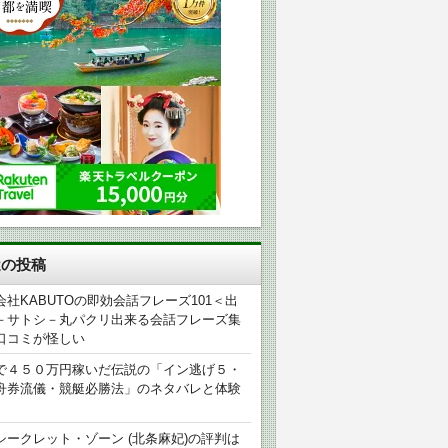
近の投稿
会社KABUTOの即効会話フレーズ101＜出
－サトシ－丸パクリ出来る会話フレーズ集
口コミが怪しい
で４５０万円稼いだ伝説の「イン逃げ５・
舟券流儀・競艇必勝法」のネタバレと体験
シークレット・ゾーン (北条麻妃)の評判は