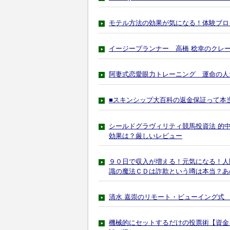
モテル方法の効果が気になる！体験ブロ
イージープランナー 高橋 稔幸のクレ
阿妻式恋愛眼力トレーニング 運命の人
■スキンシップ大百科の返金保証って本
シールドグラヴィリティ競馬投資法 的
効果は？厳しいレビュー
９０日で収入が増える！元気になる！人
識の魔法ＣＤは詐欺という噂は本当？あ
清水 嘉崇のリモート・ビューイング式
機械的にセットするだけの投票術【資金