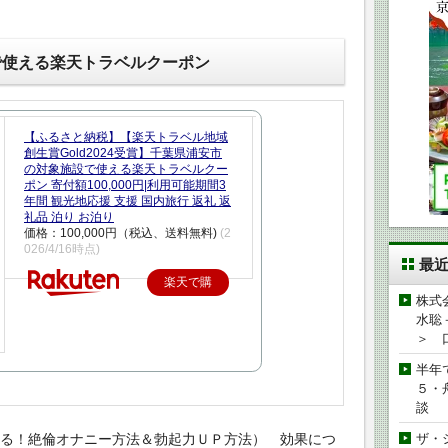
で使える楽天トラベルクーポン
【ふるさと納税】【楽天トラベル地域
創生賞Gold2024受賞】千葉県浦安市
の対象施設で使える楽天トラベルクー
ポン 寄付額100,000円|利用可能期間3
年間 観光地応援 支援 国内旅行 返礼 返
礼品 泊り お泊り
価格：100,000円（税込、送料無料)
(2
026/4/16時点)
最
楽天で購
株式
入
水聡
＞ 
半年
５・
談
蘇る！絶倫オナニー方法＆勃起力ＵＰ方法） 効果につ
ザ・