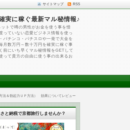
サイトマップ
RSS
確実に稼ぐ最新マル秘情報♪
ネットで噂の男性がお金を使う事を惜
渡っていない恋愛ビジネス情報を使っ
・パチンコ・パチスロや一発で大金を
毎月数万円～数十万円を確実に稼ぐ事
く前にいち早くマル秘情報をGETして
使って貴方の自由に使う事の出来るお
ー方法＆勃起力ＵＰ方法） 効果についてレビュー
るさと納税で京都旅行しませんか？