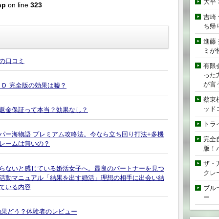
大平
hp
on line
323
吉崎
ち帰
進藤
ミが
の口コミ
有限
った
が言
Ｄ 完全版の効果は嘘？
蔡東
ッド
返金保証って本当？効果なし？
トラ
ーパー海物語 プレミアム攻略法。今なら立ち回り打法+多機
完全
レームは無いの？
版！
ザ・
らないと感じている婚活女子へ。最良のパートナーを見つ
クレ
活動マニュアル「結果を出す婚活」理想の相手に出会い結
ている内容
ブル
ー
効果どう？体験者のレビュー