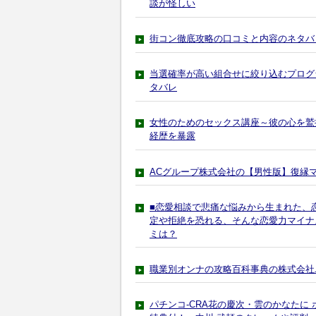
談が怪しい
街コン徹底攻略の口コミと内容のネタバ
当選確率が高い組合せに絞り込むプログラ
タバレ
女性のためのセックス講座～彼の心を鷲
経歴を暴露
ACグループ株式会社の【男性版】復縁
■恋愛相談で悲痛な悩みから生まれた、
定や拒絶を恐れる、そんな恋愛力マイナ
ミは？
職業別オンナの攻略百科事典の株式会社
パチンコ-CRA花の慶次・雲のかなたに