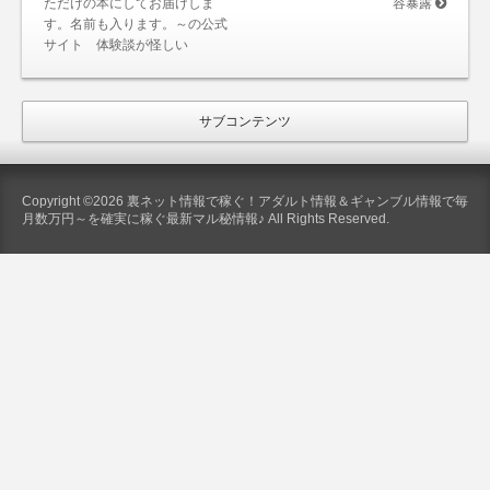
ただけの本にしてお届けしま
容暴露
す。名前も入ります。～の公式
サイト 体験談が怪しい
サブコンテンツ
Copyright ©2026 裏ネット情報で稼ぐ！アダルト情報＆ギャンブル情報で毎
月数万円～を確実に稼ぐ最新マル秘情報♪ All Rights Reserved.