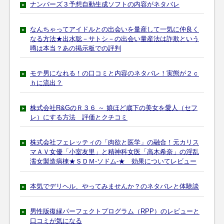
ナンバーズ３予想自動生成ソフトの内容がネタバレ
なんちゃってアイドルとの出会いを量産して一気に仲良く
なる方法★出水聡－サトシ－の出会い量産法は詐欺という
噂は本当？あの掲示板での評判
モテ男になれる！の口コミと内容のネタバレ！実態が２ｃ
ｈに流出？
株式会社R&GのＲ３６ ～ 娘ほど歳下の美女を愛人（セフ
レ）にする方法 評価とクチコミ
株式会社フェレッティの「肉欲と医学」の融合！元カリス
マＡＶ女優「小室友里」と精神科女医「高木希奈」の淫乱
濡女製造病棟★ＳＤＭ-ソドム-★ 効果についてレビュー
本気でデリヘル、やってみませんか？のネタバレと体験談
男性版復縁パーフェクトプログラム（RPP）のレビューと
口コミが気になる