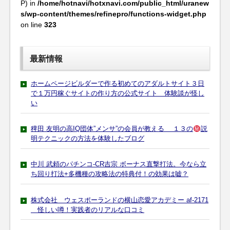
P) in
/home/hotnavi/hotxnavi.com/public_html/uranew
s/wp-content/themes/refinepro/functions-widget.php
on line
323
最新情報
ホームページビルダーで作る初めてのアダルトサイト３日
で１万円稼ぐサイトの作り方の公式サイト 体験談が怪し
い
稗田 友明の高IQ団体”メンサ”の会員が教える １３の
説
明テクニックの方法を体験したブログ
中川 武頼のパチンコ-CR吉宗 ボーナス直撃打法。今なら立
ち回り打法+多機種の攻略法の特典付！の効果は嘘？
株式会社 ウェスポーランドの横山恋愛アカデミー af-2171
怪しい噂！実践者のリアルな口コミ