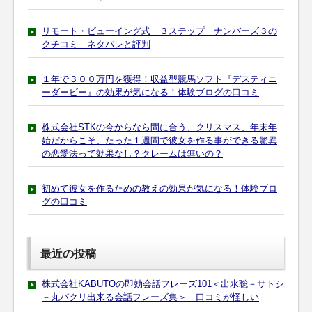
リモート・ビューイング式 ３ステップ ナンバーズ３の
クチコミ ネタバレと評判
１年で３００万円を獲得！収益型競馬ソフト『デスティニ
ーダービー』の効果が気になる！体験ブログの口コミ
株式会社STKの今からなら間に合う、クリスマス、年末年
始だからこそ、たった１週間で彼女を作る事ができる驚異
の恋愛法って効果なし？クレームは無いの？
初めて彼女を作るための教えの効果が気になる！体験ブロ
グの口コミ
最近の投稿
株式会社KABUTOの即効会話フレーズ101＜出水聡－サトシ
－丸パクリ出来る会話フレーズ集＞ 口コミが怪しい