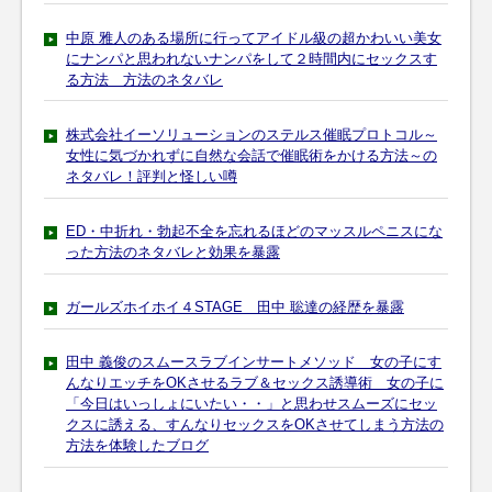
中原 雅人のある場所に行ってアイドル級の超かわいい美女
にナンパと思われないナンパをして２時間内にセックスす
る方法 方法のネタバレ
株式会社イーソリューションのステルス催眠プロトコル～
女性に気づかれずに自然な会話で催眠術をかける方法～の
ネタバレ！評判と怪しい噂
ED・中折れ・勃起不全を忘れるほどのマッスルペニスにな
った方法のネタバレと効果を暴露
ガールズホイホイ４STAGE 田中 聡達の経歴を暴露
田中 義俊のスムースラブインサートメソッド 女の子にす
んなりエッチをOKさせるラブ＆セックス誘導術 女の子に
「今日はいっしょにいたい・・」と思わせスムーズにセッ
クスに誘える、すんなりセックスをOKさせてしまう方法の
方法を体験したブログ