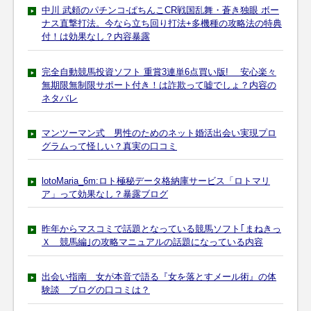
中川 武頼のパチンコ-ぱちんこCR戦国乱舞・蒼き独眼 ボー
ナス直撃打法。今なら立ち回り打法+多機種の攻略法の特典
付！は効果なし？内容暴露
完全自動競馬投資ソフト 重賞3連単6点買い版! 安心楽々
無期限無制限サポート付き！は詐欺って嘘でしょ？内容の
ネタバレ
マンツーマン式 男性のためのネット婚活出会い実現プロ
グラムって怪しい？真実の口コミ
lotoMaria_6m:ロト極秘データ格納庫サービス「ロトマリ
ア」って効果なし？暴露ブログ
昨年からマスコミで話題となっている競馬ソフト｢まねきっ
Ｘ 競馬編｣の攻略マニュアルの話題になっている内容
出会い指南 女が本音で語る『女を落とすメール術』の体
験談 ブログの口コミは？