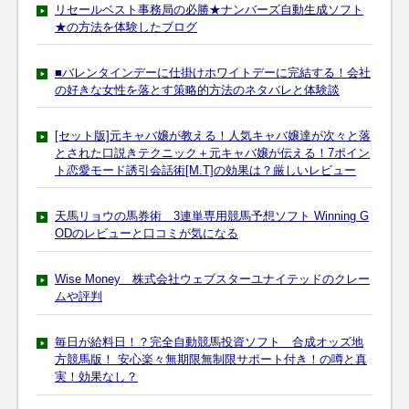
リセールベスト事務局の必勝★ナンバーズ自動生成ソフト
★の方法を体験したブログ
■バレンタインデーに仕掛けホワイトデーに完結する！会社
の好きな女性を落とす策略的方法のネタバレと体験談
[セット版]元キャバ嬢が教える！人気キャバ嬢達が次々と落
とされた口説きテクニック＋元キャバ嬢が伝える！7ポイン
ト恋愛モード誘引会話術[M.T]の効果は？厳しいレビュー
天馬リョウの馬券術 3連単専用競馬予想ソフト Winning G
ODのレビューと口コミが気になる
Wise Money 株式会社ウェブスターユナイテッドのクレー
ムや評判
毎日が給料日！？完全自動競馬投資ソフト 合成オッズ地
方競馬版！ 安心楽々無期限無制限サポート付き！の噂と真
実！効果なし？