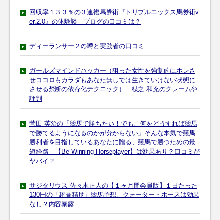
回収率１３３％の３連複馬券術『トリプルエックス馬券術v
er.2.0』の体験談 ブログの口コミは？
ディーランサー２の噂と実践者の口コミ
ガールズマインドハッカー（狙った女性を強制的にホレさ
せココロもカラダもあなた無しでは生きていけない状態に
させる禁断の依存化テクニック） 楳之 和充のクレームや
評判
菅田 英治の「競馬で勝ちたい！でも、何をどうすれば競馬
で勝てるようになるのかが分からない」そんな本気で競馬
勝利者を目指しているあなたに贈る、競馬で勝つための最
短経路 【Be Winning Horseplayer】は効果あり？口コミが
ヤバイ？
サジタリウス 佐々木正人の【１ヶ月間会員版】１日たった
130円の「超高精度」競馬予想。クォーター・ホースは効果
なし？内容暴露