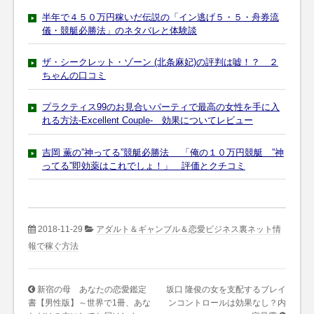
半年で４５０万円稼いだ伝説の「イン逃げ５・５・舟券流
儀・競艇必勝法」のネタバレと体験談
ザ・シークレット・ゾーン (北条麻妃)の評判は嘘！？ ２
ちゃんの口コミ
プラクティス99のお見合いパーティで最高の女性を手に入
れる方法-Excellent Couple- 効果についてレビュー
吉岡 薫の”神ってる”競艇必勝法 「俺の１０万円競艇 ”神
ってる”即効薬はこれでしょ！」 評価とクチコミ
2018-11-29
アダルト＆ギャンブル＆恋愛ビジネス裏ネット情
報で稼ぐ方法
新宿の母 あなたの恋愛鑑定
坂口 隆俊の女を支配するブレイ
書【男性版】～世界で1冊、あな
ンコントロールは効果なし？内