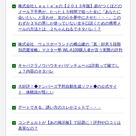
株式会社Ｌａｕｌｅ’ａの【２０１３年版】超がつくほどの
メール下手男が、たった１５時間で狙った女に『あなたに
会いたい』と言わせ、女の心を夢中にさせた・・・。この
わずか３％の男しか使っていない女を口説くための携帯メ
ールの方法とは ２ちゃんねるでネタバレ！？
株式会社 ウェスポーランドの横山建の『真・好意５段階
別恋愛攻略』マスター塾 WL-A100購入者が言う実際の評判
キャバクラノウハウキャバゲッチュー♪は詐欺って嘘でし
ょ？内容のネタバレ
大好評！◆ナンバーズ予想自動生成ソフト◆の公式サイ
ト 体験談が怪しい
デートできる、誘い方のスレが２ｃｈで・・・
コンチェルトが【あの掲示板】で話題に！評判や口コミは
真実なの？