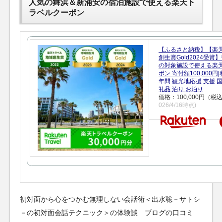
人気の舞浜＆新浦安の宿泊施設で使える楽天ト
ラベルクーポン
【ふるさと納税】【楽
創生賞Gold2024受
の対象施設で使える楽
ポン 寄付額100,000
年間 観光地応援 支援 
礼品 泊り お泊り
価格：100,000円（税
026/4/16時点)
初対面から心をつかむ無理しない会話術＜出水聡－サトシ
－の初対面会話テクニック＞の体験談 ブログの口コミ