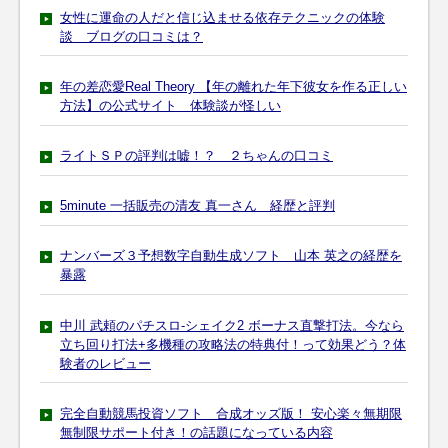
女性に運命の人だと信じ込ませる依存テクニックの体験
談 ブログの口コミは？
年の差恋愛Real Theory 【年の離れた年下彼女を作る正しい
方法】の公式サイト 体験談が怪しい
ライトＳＰの評判は嘘！？ ２ちゃんの口コミ
5minute 一括販売の清友 真一さん 経歴と評判
ナンバーズ３予想数字自動生成ソフト 山本 英之の経歴を
暴露
中川 武頼のパチスロ-シェイク2 ボーナス直撃打法。今なら
立ち回り打法+多機種の攻略法の特典付！って効果どう？体
験者のレビュー
完全自動競馬投資ソフト 合成オッズ版！ 安心楽々無期限
無制限サポート付き！の話題になっている内容