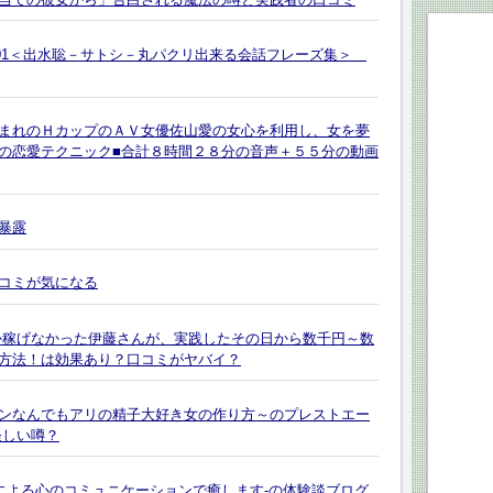
101＜出水聡－サトシ－丸パクリ出来る会話フレーズ集＞
まれのＨカップのＡＶ女優佐山愛の女心を利用し、女を夢
の恋愛テクニック■合計８時間２８分の音声＋５５分の動画
暴露
コミが気になる
か稼げなかった伊藤さんが、実践したその日から数千円～数
方法！は効果あり？口コミがヤバイ？
ンなんでもアリの精子大好き女の作り方～のプレストエー
怪しい噂？
による心のコミュニケーションで癒します-の体験談ブログ