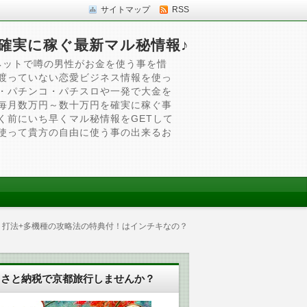
サイトマップ
RSS
確実に稼ぐ最新マル秘情報♪
ネットで噂の男性がお金を使う事を惜
渡っていない恋愛ビジネス情報を使っ
・パチンコ・パチスロや一発で大金を
毎月数万円～数十万円を確実に稼ぐ事
く前にいち早くマル秘情報をGETして
使って貴方の自由に使う事の出来るお
回り打法+多機種の攻略法の特典付！はインチキなの？
るさと納税で京都旅行しませんか？