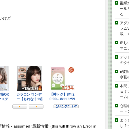
復縁
ール
る
いけど
アダ
。
ラムVe
載 
正し
マニ
デッド
のク
●彼
水聡
本間 
ia
ーム
心理
ート
まう
し？
新情報 - assumed '最新情報' (this will throw an Error in