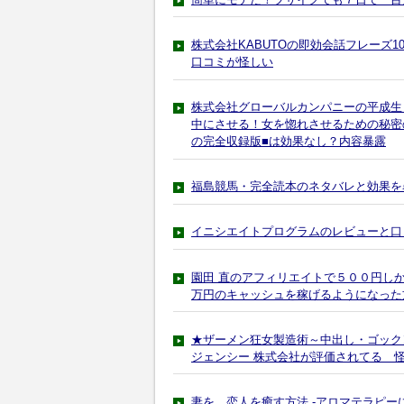
株式会社KABUTOの即効会話フレーズ
口コミが怪しい
株式会社グローバルカンパニーの平成生
中にさせる！女を惚れさせるための秘密
の完全収録版■は効果なし？内容暴露
福島競馬・完全読本のネタバレと効果を
イニシエイトプログラムのレビューと口
園田 直のアフィリエイトで５００円し
万円のキャッシュを稼げるようになった
★ザーメン狂女製造術～中出し・ゴック
ジェンシー 株式会社が評価されてる 
妻を、恋人を癒す方法 -アロマテラピー