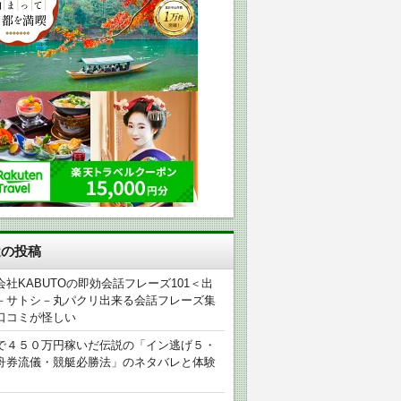
近の投稿
会社KABUTOの即効会話フレーズ101＜出
－サトシ－丸パクリ出来る会話フレーズ集
口コミが怪しい
で４５０万円稼いだ伝説の「イン逃げ５・
舟券流儀・競艇必勝法」のネタバレと体験