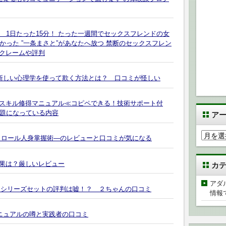
 ■ 1日たった15分！ たった一週間でセックスフレンドの女
かった ”一条まさと”があなたへ放つ 禁断のセックスフレン
クレームや評判
を新しい心理学を使って欺く方法とは？ 口コミが怪しい
スキル修得マニュアル≪コピペできる！技術サポート付
の話題になっている内容
ア
ア
トロール人身掌握術―のレビューと口コミが気になる
ー
カ
果は？厳しいレビュー
カ
イ
ブ
アダ
パーシリーズセットの評判は嘘！？ ２ちゃんの口コミ
情報
マニュアルの噂と実践者の口コミ