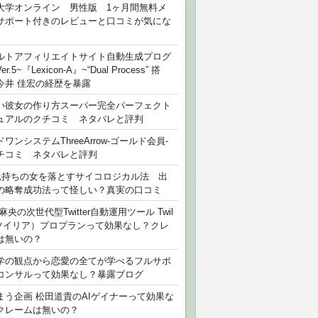
大学オンライン 男性版 1ヶ月間無料メ
サポート付きのレビューと口コミが気にな
ルトアフィリエイトサイト自動生成プログ
r.5~『Lexicon-A』~“Dual Process” 搭
今井 佳宏の経歴を暴露
い彼女の作り方スーパー完全パーフェクト
ュアルのクチコミ ネタバレと評判
ワンシステムThreeArrow-ゴールド会員-
チコミ ネタバレと評判
氏持ちの女を落とすサイコロジカル法 出
の略奪成功法って怪しい？真実の口コミ
麻央の次世代型Twitter自動運用ツール Twil
（ツイリア）プロプランって効果なし？クレ
は無いの？
学の観点から恋愛の全てが学べるフルサポ
コンサルって効果なし？暴露ブログ
まう企画 松田道貴のAIゲイナーって効果な
クレームは無いの？