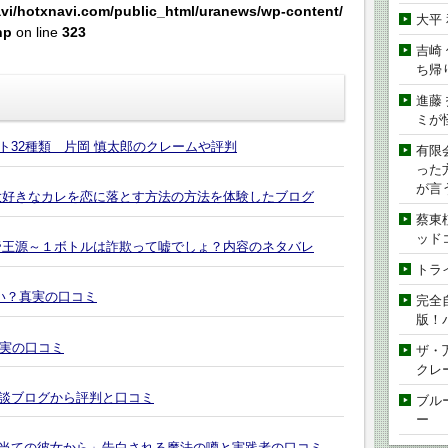
vi/hotxnavi.com/public_html/uranews/wp-content/
大平
hp
on line
323
吉崎
ち帰
進藤
ミが
ト32種類 片岡 慎太郎のクレームや評判
有限
った
が言
大好きなカレを恋に落とす方法の方法を体験したブログ
蔡東
ッド
帝王源～１ボトルは詐欺って嘘でしょ？内容のネタバレ
トラ
い？真実の口コミ
完全
版！
真実の口コミ
ザ・
クレ
談ブログから評判と口コミ
ブル
ー
当ての彼女から」告白される魔法の噂と実践者の口コミ