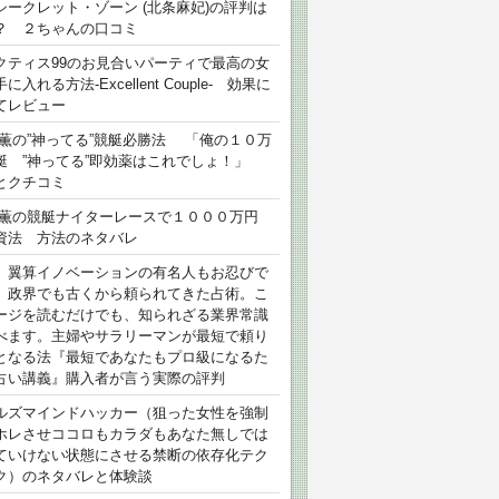
シークレット・ゾーン (北条麻妃)の評判は
？ ２ちゃんの口コミ
クティス99のお見合いパーティで最高の女
に入れる方法-Excellent Couple- 効果に
てレビュー
 薫の”神ってる”競艇必勝法 「俺の１０万
艇 ”神ってる”即効薬はこれでしょ！」
とクチコミ
 薫の競艇ナイターレースで１０００万円
資法 方法のネタバレ
）翼算イノベーションの有名人もお忍びで
、政界でも古くから頼られてきた占術。こ
ージを読むだけでも、知られざる業界常識
べます。主婦やサラリーマンが最短で頼り
となる法『最短であなたもプロ級になるた
占い講義』購入者が言う実際の評判
ルズマインドハッカー（狙った女性を強制
ホレさせココロもカラダもあなた無しでは
ていけない状態にさせる禁断の依存化テク
ク）のネタバレと体験談