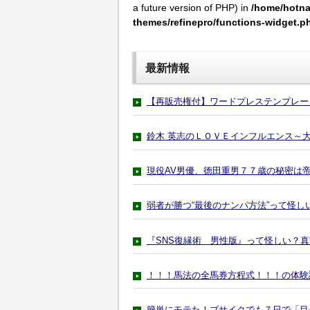
a future version of PHP) in
/home/hotna
themes/refinepro/functions-widget.p
最新情報
【再販売権付】ワードプレステンプレー
鈴木 英志のＬＯＶＥインフルエンス～
現役AV男優、徳田重男７７歳の秘密は
弱者が勝つ“最後のナンパ方法”って怪し
『SNS復縁術 男性版』って怪しい？
！！！馬法の全馬券方程式！！！の体験
簡単にモテた！ブサイクでも７日で「目