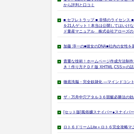
から評判と口コミ
■ セフレトラップ ■ 非情のライセンス
を21人ゲット！本当は公開してはいけな
ド量産マニュアル 株式会社アローズの
加藤 淳一の■彼女のDNA■社内の女性
貴重な技術！ホームページ作成方法制作
き！作り方ＰＤＦ版 XHTML,CSS≫
徹底洗脳・完全奴隷化 ―マインドコン
ザ・万舟中穴アタル３６競艇必勝法の効
[セット版]風俗嬢スナイパー●スナイ
ロト６ドリームLite＋ロト６完全攻略