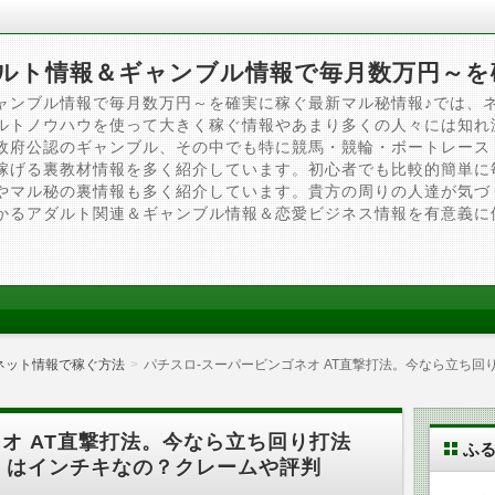
ルト情報＆ギャンブル情報で毎月数万円～を
ャンブル情報で毎月数万円～を確実に稼ぐ最新マル秘情報♪では、
ルトノウハウを使って大きく稼ぐ情報やあまり多くの人々には知れ
政府公認のギャンブル、その中でも特に競馬・競輪・ボートレース
稼げる裏教材情報を多く紹介しています。初心者でも比較的簡単に
やマル秘の裏情報も多く紹介しています。貴方の周りの人達が気づ
かるアダルト関連＆ギャンブル情報＆恋愛ビジネス情報を有意義に
ネット情報で稼ぐ方法
パチスロ-スーパービンゴネオ AT直撃打法。今なら立ち
オ AT直撃打法。今なら立ち回り打法
ふ
！はインチキなの？クレームや評判