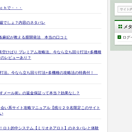
ｃｈで・・・
嘘でしょ？内容のネタバレ
メ
ログ
 北条麻妃が教える膣開発法 本当の口コミ
美空ひばり プレミアム攻略法。今なら立ち回り打法+多機種
評のレビューあり？
ー誘発打法。今なら立ち回り打法+多機種の攻略法の特典付！
すメール術』の返金保証って本当？効果なし？
出会い系サイト攻略マニュアル【残り２９名限定このサイト
い
現！ロト的中システム【ミリオネアロト】のネタバレと体験