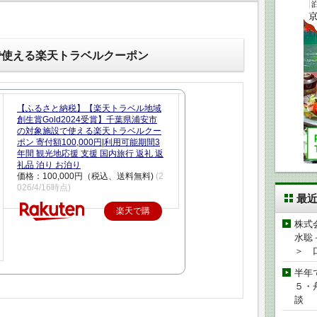
で使える楽天トラベルクーポン
【ふるさと納税】【楽天トラベル地域
創生賞Gold2024受賞】千葉県浦安市
の対象施設で使える楽天トラベルクー
ポン 寄付額100,000円|利用可能期間3
年間 観光地応援 支援 国内旅行 返礼 返
礼品 泊り お泊り
価格：100,000円（税込、送料無料)
(2
026/4/16時点)
最
楽天で購
株式
入
水聡
＞ 
半年
５・
談