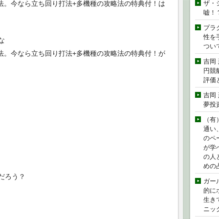
打法。今なら立ち回り打法+多機種の攻略法の特典付！は
ザ・
嘘！
プラ
性を手
な
つい
打法。今なら立ち回り打法+多機種の攻略法の特典付！が
吉岡
円競
評価
吉岡
夢投
（有
通い
のペ
が学
の人
めの
だろう？
ガー
的に
生き
ニッ