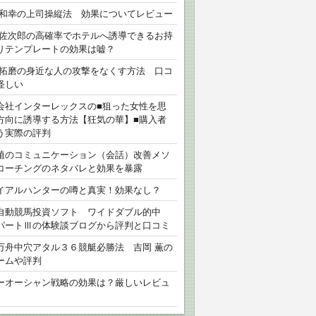
 和幸の上司操縦法 効果についてレビュー
 佐次郎の高確率でホテルへ誘導できるお持
りテンプレートの効果は嘘？
 拓磨の身近な人の攻撃をなくす方法 口コ
怪しい
会社インターレックスの■狙った女性を思
方向に誘導する方法【狂気の華】■購入者
う実際の評判
植のコミュニケーション（会話）改善メソ
コーチングのネタバレと効果を暴露
イアルハンターの噂と真実！効果なし？
自動競馬投資ソフト ワイドダブル的中
パートⅢの体験談ブログから評判と口コミ
万舟中穴アタル３６競艇必勝法 吉岡 薫の
ームや評判
ーオーシャン戦略の効果は？厳しいレビュ