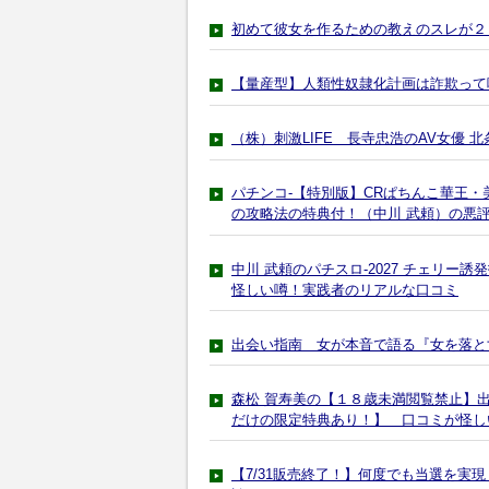
初めて彼女を作るための教えのスレが２
【量産型】人類性奴隷化計画は詐欺って
（株）刺激LIFE 長寺忠浩のAV女優
パチンコ-【特別版】CRぱちんこ華王・
の攻略法の特典付！（中川 武頼）の悪
中川 武頼のパチスロ-2027 チェリ
怪しい噂！実践者のリアルな口コミ
出会い指南 女が本音で語る『女を落と
森松 賀寿美の【１８歳未満閲覧禁止】
だけの限定特典あり！】 口コミが怪し
【7/31販売終了！】何度でも当選を実