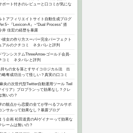
サポート付きのレビューと口コミが気にな
ルトアフィリエイトサイト自動生成プログ
r.5~『Lexicon-A』~“Dual Process” 搭
今井 佳宏の経歴を暴露
い彼女の作り方スーパー完全パーフェクト
ュアルのクチコミ ネタバレと評判
ワンシステムThreeArrow-ゴールド会員-
チコミ ネタバレと評判
氏持ちの女を落とすサイコロジカル法 出
の略奪成功法って怪しい？真実の口コミ
麻央の次世代型Twitter自動運用ツール Twil
（ツイリア）プロプランって効果なし？クレ
は無いの？
学の観点から恋愛の全てが学べるフルサポ
コンサルって効果なし？暴露ブログ
まう企画 松田道貴のAIゲイナーって効果な
クレームは無いの？