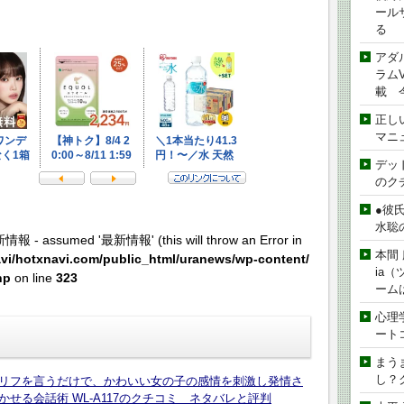
ール
る
アダ
ラムVe
載 
正し
マニ
デッド
のク
●彼
水聡
新情報 - assumed '最新情報' (this will throw an Error in
本間 
vi/hotxnavi.com/public_html/uranews/wp-content/
ia
hp
on line
323
ーム
心理
ート
まう
し？
リフを言うだけで、かわいい女の子の感情を刺激し発情さ
せる会話術 WL-A117のクチコミ ネタバレと評判