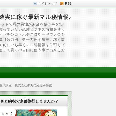
サイトマップ
RSS
確実に稼ぐ最新マル秘情報♪
ネットで噂の男性がお金を使う事を惜
渡っていない恋愛ビジネス情報を使っ
・パチンコ・パチスロや一発で大金を
毎月数万円～数十万円を確実に稼ぐ事
く前にいち早くマル秘情報をGETして
使って貴方の自由に使う事の出来るお
発解消講座 株式会社夢丸の経歴を暴露
るさと納税で京都旅行しませんか？