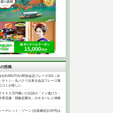
近の投稿
会社KABUTOの即効会話フレーズ101＜出
－サトシ－丸パクリ出来る会話フレーズ集
口コミが怪しい
で４５０万円稼いだ伝説の「イン逃げ５・
舟券流儀・競艇必勝法」のネタバレと体験
シークレット・ゾーン (北条麻妃)の評判は