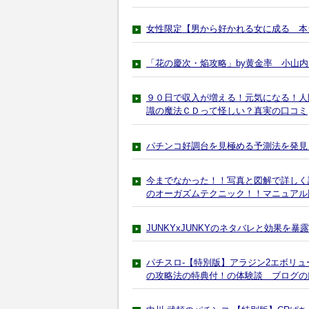
女性限定【男から好かれる女に成る 本
「花の慶次・焔攻略」by黄金率 小山内
９０日で収入が増える！元気になる！人
識の魔法ＣＤって怪しい？真実の口コミ
パチンコ好調台を見極める予測法を発見
今までなかった！！写真と図解で詳しく説
のオーガズムテクニック！！マニュアル
JUNKYxJUNKYのネタバレと効果を暴露
パチスロ-【特別版】アラジン2エボリュ
の攻略法の特典付！の体験談 ブログの