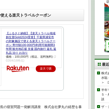
で使える楽天トラベルクーポン
【ふるさと納税】【楽天トラベル地域
創生賞Gold2024受賞】千葉県浦安市
の対象施設で使える楽天トラベルクー
ポン 寄付額100,000円|利用可能期間3
年間 観光地応援 支援 国内旅行 返礼 返
礼品 泊り お泊り
価格：100,000円（税込、送料無料)
(2
026/4/16時点)
最
楽天で購
株式
入
水聡
＞ 
半年
５・
談
所長の寝室問題一発解消講座 株式会社夢丸の経歴を暴
ザ・