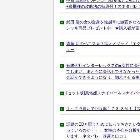
中川 武頼のパチンコ-【特別版】CRぱ
+多機種の攻略法の特典付！のネタバレ
武田 勝の女の全身を性感帯に激変させる『
シャル商品プレゼント中！★購入者が言
遠藤 岳のペニス太さ拡大メソッド『エ
ュー
有限会社インターレックスの■女性に会
てしまい、まともに会話もできなかった
会話ができるようになり、惚れさせる事
[セット版]風俗嬢スナイパー＆スナイ
１～２点買いで回収率１７３.８％！【
話題のEDと闘うために知っておきたい
っているのか・・・ 女性の本心を分析
ります ネタバレ 暴露と口コミ