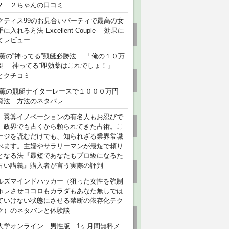
？ ２ちゃんの口コミ
クティス99のお見合いパーティで最高の女
に入れる方法-Excellent Couple- 効果に
てレビュー
 薫の”神ってる”競艇必勝法 「俺の１０万
艇 ”神ってる”即効薬はこれでしょ！」
とクチコミ
 薫の競艇ナイターレースで１０００万円
資法 方法のネタバレ
）翼算イノベーションの有名人もお忍びで
、政界でも古くから頼られてきた占術。こ
ージを読むだけでも、知られざる業界常識
べます。主婦やサラリーマンが最短で頼り
となる法『最短であなたもプロ級になるた
占い講義』購入者が言う実際の評判
ルズマインドハッカー（狙った女性を強制
ホレさせココロもカラダもあなた無しでは
ていけない状態にさせる禁断の依存化テク
ク）のネタバレと体験談
大学オンライン 男性版 1ヶ月間無料メ