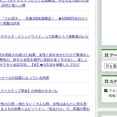
ちんこウルトラマン プレミアム攻略法。今なら立ち回り打法
！評判と怪しい噂
フルSEX 』・先着100名様限定！ ★52900円分のスペ
う実際の評判
クササイズ・メソッドワイド』って効果どう？体験者のレビ
話を拒絶され続けた結果。女性と顔を合せただけで緊張をし
ア
男性が、好きな女性を相手に笑顔を多く引き出し、楽しく
ができた会話方法。【光】■の方法を体験したブログ
ア
ー
カ
パーメールの話題になっている内容
カ
イ
ブ
スリーステップ革命】の内容がネタバレ
アダ
情報
女性の心理 ―勃たない！そんな時、女性はあなたに何を思
する３６の赤裸々エピソード― 『知るだけ』で、意識が変わ