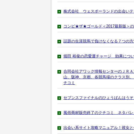
株式会社 ウェスポーランドの出会いテン
コンピ★ザ★ゴールド＜2017最新版＞
話題の生涯競馬で負けなくなる７つの方
堀田 裕俊の恋愛運チャージ 効果につ
合同会社アワック情報センターのＪＲＡ
山、阪神、京都、各競馬場のクラス別、
チコミ
セブンスファイナルのひょうばんはうそ
風俗商材販売終了のクチコミ ネタバレ
出会い系サイト攻略マニュアル！彼女と