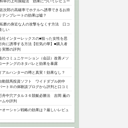
 和幸の上司操縦法 効果についてレビュー
 佐次郎の高確率でホテルへ誘導できるお持
りテンプレートの効果は嘘？
 拓磨の身近な人の攻撃をなくす方法 口コ
怪しい
会社インターレックスの■狙った女性を思
方向に誘導する方法【狂気の華】■購入者
う実際の評判
植のコミュニケーション（会話）改善メソ
コーチングのネタバレと効果を暴露
イアルハンターの噂と真実！効果なし？
自動競馬投資ソフト ワイドダブル的中
パートⅢの体験談ブログから評判と口コミ
万舟中穴アタル３６競艇必勝法 吉岡 薫の
ームや評判
ーオーシャン戦略の効果は？厳しいレビュ