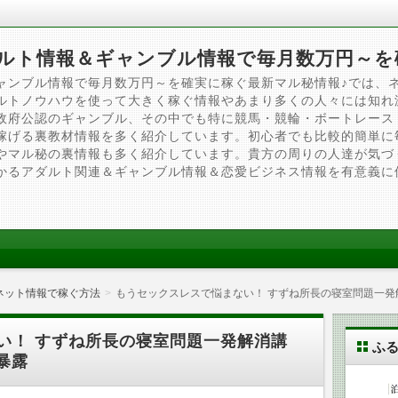
ルト情報＆ギャンブル情報で毎月数万円～を
ャンブル情報で毎月数万円～を確実に稼ぐ最新マル秘情報♪では、
ルトノウハウを使って大きく稼ぐ情報やあまり多くの人々には知れ
政府公認のギャンブル、その中でも特に競馬・競輪・ボートレース
稼げる裏教材情報を多く紹介しています。初心者でも比較的簡単に
やマル秘の裏情報も多く紹介しています。貴方の周りの人達が気づ
かるアダルト関連＆ギャンブル情報＆恋愛ビジネス情報を有意義に
ネット情報で稼ぐ方法
もうセックスレスで悩まない！ すずね所長の寝室問題一
い！ すずね所長の寝室問題一発解消講
ふ
暴露