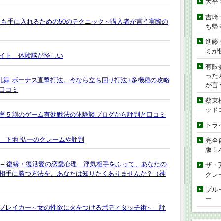
大平
吉崎
金も手に入れるための50のテクニック～購入者が言う実際の
ち帰
進藤
ミが
イト 体験談が怪しい
有限
った
乱舞 ボーナス直撃打法。今なら立ち回り打法+多機種の攻略
が言
口コミ
蔡東
ッド
率５割のゲーム有効戦法の体験談ブログから評判と口コミ
トラ
 下地 弘一のクレームや評判
完全
版！
 – 復縁・復活愛の恋愛心理 浮気相手をふって、あなたの
ザ・
相手に勝つ方法を、あなたは知りたくありませんか？（神
クレ
ブル
ー
ブレイカー～女の性欲に火をつけるボディタッチ術～ 評