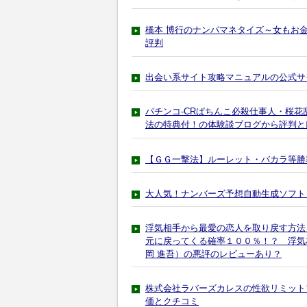
橋本 博行のナンパマネタイズ～女もお
評判
出会い系サイト攻略マニュアルの公式サ
パチンコ-CRぱちんこ必殺仕事人・桜花
法の特典付！の体験談ブログから評判と
【ＧＧ一撃法】ルーレット・バカラ等勝
大人気！ナンバーズ予想自動生成ソフト
浮気相手から最愛の恋人を取り戻す方法
元に戻ってくる確率１００％！？ 浮気
岡 進吾）の悪評のレビューあり？
株式会社ラバーズカレスの性欲リミット
価とクチコミ