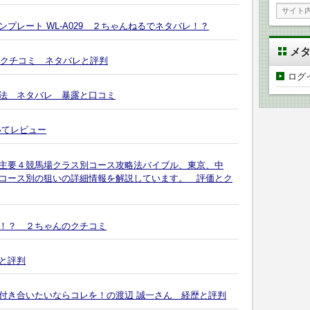
プレート WL-A029 ２ちゃんねるでネタバレ！？
メ
のクチコミ ネタバレと評判
ログ
法 ネタバレ 暴露と口コミ
いてレビュー
主要４競馬場クラス別コース攻略法バイブル、東京、中
コース別の狙いの詳細情報を解説しています。 評価とク
！？ ２ちゃんのクチコミ
と評判
付き合いたいならコレを！の渡辺 誠一さん 経歴と評判