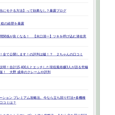
当にモテる方法】って効果なし？暴露ブログ
 稔の経歴を暴露
間関係が良くなる！ 【水口清一】ツキを呼び込む潜在意
！全て公開します！の評判は嘘！？ ２ちゃんの口コミ
明！合計15,400人とエッチした現役風俗嬢3人が語る究極
版！ 大野 成幸のクレームや評判
ーション プレミアム攻略法。今なら立ち回り打法+多機種
口コミは？