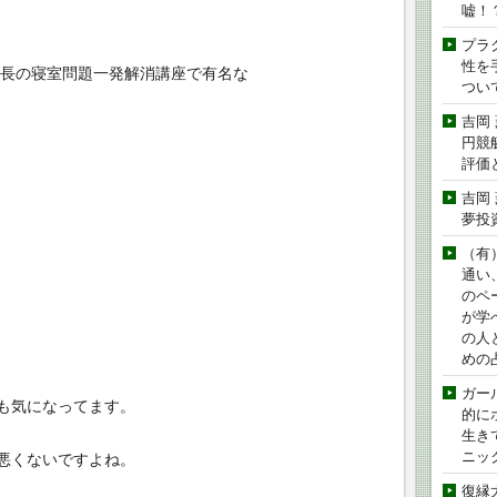
嘘！
プラ
性を手
所長の寝室問題一発解消講座で有名な
つい
吉岡
円競
評価
吉岡
夢投
（有
通い
のペ
が学
の人
めの
ガー
も気になってます。
的に
生き
ニッ
悪くないですよね。
復縁