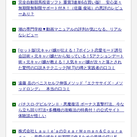
完全自動競馬投資ソフト 重賞3連単6点買い版! 安心楽々
無期限無制限サポート付き！（佐藤 俊祐）の悪評のレビュ
ーあり？
潮の専門学校▼動画マニュアルの評判が気になる。リアル
なレビュー
[セット版]元キャバ嬢が伝える！7ポイント恋愛モード誘引
会話術＋元キャバ嬢だから知っている！5アクションデート
術＋元キャバ嬢が教える！人気キャバ嬢が次々と落とされ
た驚愕の口説きテクニック[M.T]の噂と実践者の口コミ
遠藤 岳のペニスセルフ伸張メソッド『エクササイズ・メソ
ッドロング』 本当の口コミ
パチスロ-デビルマンⅡ・悪魔復活 ボーナス直撃打法。今な
ら立ち回り打法+多機種の攻略法の特典付！の公式サイト
体験談が怪しい
株式会社Ｌａｕｌｅ’ａのＤｅａｒＷｏｍａｎ＆Ｃｏｕｒａ
ｇｅ ～最愛の彼女を短期間で作るための最後の切り札