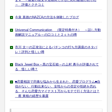
～ 評価とクチコミ
今泉 真徳のNAZCAの方法を体験したブログ
Universal Communication （限定特典付き） ～話し方動
画解説マニュアル～の口コミと２ｃｈの噂
市川 太一の正攻法によるパチンコの打ち方講座のネタバ
レ！評判と怪しい噂
Black Jewel Box～黒の宝石箱～の上村 勇斗が評価されて
る 怪しい噂？
■恋愛相談で悲痛な悩みから生まれた、恋愛プログラム■自
信がない、行動出来ない、女性からの否定や拒絶を恐れ
る、そんな恋愛力マイナス１万からモテて行く方法とは？
蔡 東植の経歴を暴露