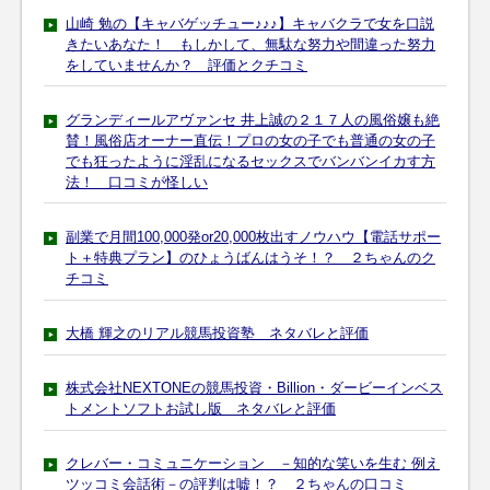
山崎 勉の【キャバゲッチュー♪♪♪】キャバクラで女を口説
きたいあなた！ もしかして、無駄な努力や間違った努力
をしていませんか？ 評価とクチコミ
グランディールアヴァンセ 井上誠の２１７人の風俗嬢も絶
賛！風俗店オーナー直伝！プロの女の子でも普通の女の子
でも狂ったように淫乱になるセックスでバンバンイカす方
法！ 口コミが怪しい
副業で月間100,000発or20,000枚出すノウハウ【電話サポー
ト＋特典プラン】のひょうばんはうそ！？ ２ちゃんのク
チコミ
大橋 輝之のリアル競馬投資塾 ネタバレと評価
株式会社NEXTONEの競馬投資・Billion・ダービーインベス
トメントソフトお試し版 ネタバレと評価
クレバー・コミュニケーション －知的な笑いを生む 例え
ツッコミ会話術－の評判は嘘！？ ２ちゃんの口コミ