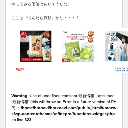
やってみる価値はありそうだな。
ここは『悩んだら行動』かな・・・？
Warning
: Use of undefined constant 最新情報 - assumed
'最新情報' (this will throw an Error in a future version of PH
P) in
/home/hotnavi/hotxnavi.com/public_html/uranew
s/wp-content/themes/refinepro/functions-widget.php
on line
323