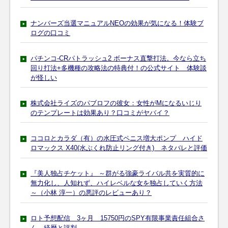
ナンバーズ当選マニュアルNEOの効果が気になる！体験ブ
ログの口コミ
パチンコ-CRパトラッシュ2 ボーナス直撃打法。今なら立ち
回り打法+多機種の攻略法の特典付！の公式サイト 体験談
が怪しい
株式会社ライズのパブロフの彼女：女性がMになるいじり
のテンプレートは効果あり？口コミがヤバイ？
ココロとカラダ（有）の水圧式ペニス増大ポンプ ハイド
ロマックス X40(水ぶくれ防止リング付き) ネタバレと評価
『美人独占チケット』 ～群がる強豪ライバル共を実質的に
無力化し、人知れず、ハイレベルな女を独占していく方法
～（小林 淳一）の悪評のレビューあり？
ロト予想配信 3ヶ月 15750円のSPY有限事業責任組合さ
ん 経歴と評判