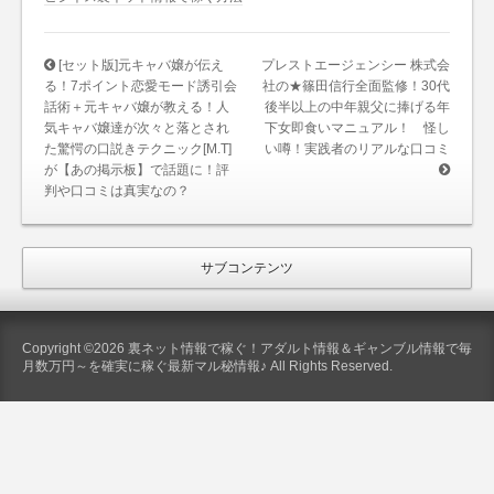
[セット版]元キャバ嬢が伝え
プレストエージェンシー 株式会
る！7ポイント恋愛モード誘引会
社の★篠田信行全面監修！30代
話術＋元キャバ嬢が教える！人
後半以上の中年親父に捧げる年
気キャバ嬢達が次々と落とされ
下女即食いマニュアル！ 怪し
た驚愕の口説きテクニック[M.T]
い噂！実践者のリアルな口コミ
が【あの掲示板】で話題に！評
判や口コミは真実なの？
サブコンテンツ
Copyright ©2026 裏ネット情報で稼ぐ！アダルト情報＆ギャンブル情報で毎
月数万円～を確実に稼ぐ最新マル秘情報♪ All Rights Reserved.