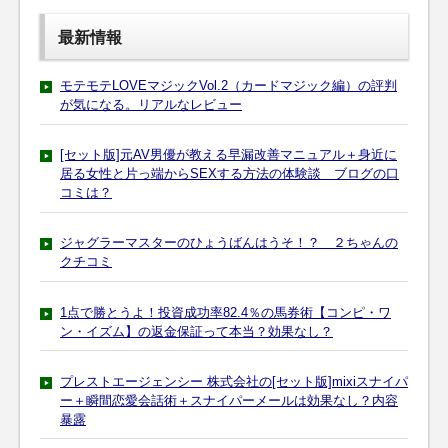
最新情報
モテモテLOVEマジックVol.2（カードマジック編）の評判
が気になる。リアルなレビュー
[セット版]元AV男優が教える早漏改善マニュアル＋身近に
居る女性と片っ端からSEXする方法の体験談 ブログの口
コミは？
ジャグラーマスターのひょうばんはうそ！？ ２ちゃんの
クチコミ
1点で勝とうよ！投資成功率82.4％の馬券術【コンピ・ワ
ン・イズム】の返金保証って本当？効果なし？
プレストエージェンシー 株式会社の[セット版]mixiスナイパ
ー＋瞬間恋愛会話術＋スナイパーメールは効果なし？内容
暴露