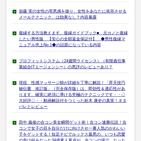
加藤 実の女性の罪悪感を操り、女性をあなたに依存させる
メールテクニック。は効果なし？内容暴露
復縁する方法教えます。復縁ガイドブック■ 元カノと復縁
したい男性版 【安心の全額返金保証付】 ◆男性復縁マ
ニュアル売上No.1◆の話題になっている内容
プロフィットシステム（24週間ライセンス）（有限責任事
業組合ITエージェンシー）の悪評のレビューあり？
現役 性感マッサージ師が詳細を丁寧に解説！「昇天技巧
秘伝書 改訂版」（完全保存版）は、即効性＆適応性があ
ります、確実に絶頂に導ける究極のテクニックです・・◇
大好評◇・・動画解説付をつくった鈴木 康史の真実！ネタ
バレとレビュー
田中 義俊の合コン美女瞬間ゲット術！合コン連勝伝説！合
コンで女子の目を自分だけに向けさせ一番人気のかわいい
子をゲットする！短足チビでルックス最悪の、いつも恋愛
の負け組みだった34歳素人童貞が、合コンの場で、たった