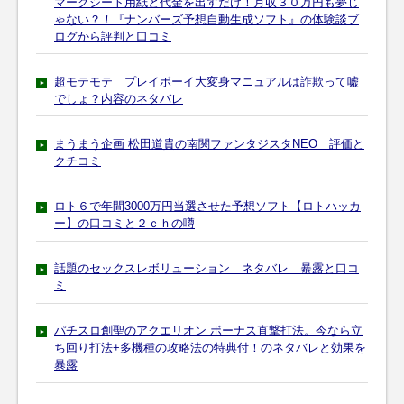
マークシート用紙と代金を出すだけ！月収３０万円も夢じ
ゃない？！『ナンバーズ予想自動生成ソフト』の体験談ブ
ログから評判と口コミ
超モテモテ プレイボーイ大変身マニュアルは詐欺って嘘
でしょ？内容のネタバレ
まうまう企画 松田道貴の南関ファンタジスタNEO 評価と
クチコミ
ロト６で年間3000万円当選させた予想ソフト【ロトハッカ
ー】の口コミと２ｃｈの噂
話題のセックスレボリューション ネタバレ 暴露と口コ
ミ
パチスロ創聖のアクエリオン ボーナス直撃打法。今なら立
ち回り打法+多機種の攻略法の特典付！のネタバレと効果を
暴露