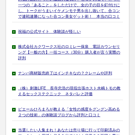
一つの「あること」をしただけで、女の子の目を釘付けに
し、トークがうまいイケメンモテ男を出し抜いて、合コン
で連戦連勝になった合コン美女ゲット術！ 本当の口コミ
祝福の公式サイト 体験談が怪しい
株式会社カクワークス社のロミレー保泉 電話カウンセリ
ング【一般の方】一括コース（30分）購入者が言う実際の
評判
ナンパ商材販売終了はインチキなの？クレームや評判
（株）刺激LIFE 長寺忠浩の現役出張ホスト水嶋トモの教
えるセックステクニック ネタバレと評価
ピエールひろまろが教える「女性の感度をグングン高める
２つの技術」の体験談ブログから評判と口コミ
当選したい人集まれ！あなたは売り場に行って印刷済みの