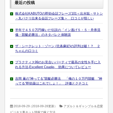
最近の投稿
株式会社KABUTOの即効会話フレーズ101＜出水聡－サトシ
－丸パクリ出来る会話フレーズ集＞ 口コミが怪しい
半年で４５０万円稼いだ伝説の「イン逃げ５・５・舟券流
儀・競艇必勝法」のネタバレと体験談
ザ・シークレット・ゾーン (北条麻妃)の評判は嘘！？ ２
ちゃんの口コミ
プラクティス99のお見合いパーティで最高の女性を手に入
れる方法-Excellent Couple- 効果についてレビュー
吉岡 薫の”神ってる”競艇必勝法 「俺の１０万円競艇 ”神
ってる”即効薬はこれでしょ！」 評価とクチコミ
2018-09-29
（2018-09-28更新）
アダルト＆ギャンブル＆恋愛
ビジネス裏ネット情報で稼ぐ方法