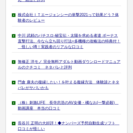
株式会社ＩＴエージェンシーの単撃2021って効果どう？体
験者のレビュー
中川 武頼のパチスロ-秘宝伝・太陽を求める者達 ボーナス
直撃打法。今なら立ち回り打法+多機種の攻略法の特典付！
怪しい噂！実践者のリアルな口コミ
無修正 洋モノ 完全無料アダルト動画ダウンロードマニュア
ルのクチコミ ネタバレと評判
門倉 康夫の復縁したい！を叶える復縁方法 体験談とネタ
バレがヤバいかも
（株）刺激LIFE 長寺忠浩のAV女優・橘なお(一撃必殺)
動画講座 本当の口コミ
長谷川 正明の大好評！◆ナンバーズ予想自動生成ソフト
口コミが怪しい