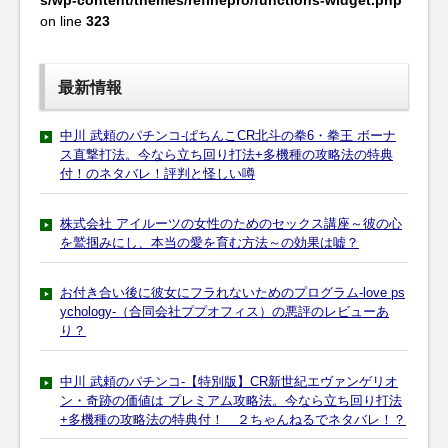
s/wp-content/themes/refinepro/functions-widget.php
on line
323
最新情報
中川 武頼のパチンコ-ぱちんこCR北斗の拳6・拳王 ボーナ
ス直撃打法。今なら立ち回り打法+多機種の攻略法の特典
付！のネタバレ！評判と怪しい噂
株式会社 アイルーツの女性のためのセックス講座～彼の心
を鷲掴みにし、本当の愛を育む方法～の効果は嘘？
お付き合い後に彼女にフラれないためのプログラム-love ps
ychology-（合同会社ププオフィス）の悪評のレビューあ
り？
中川 武頼のパチンコ-【特別版】CR新世紀エヴァンゲリオ
ン・奇跡の価値は プレミアム攻略法。今なら立ち回り打法
+多機種の攻略法の特典付！ ２ちゃんねるでネタバレ！？