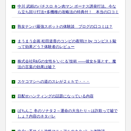
中川 武頼のパチスロ キン肉マン ボーナス誘発打法。今な
ら立ち回り打法+多機種の攻略法の特典付！ 本当の口コミ
熟女ナンパ最強スポットの体験談 ブログの口コミは？
まうまう企画 松田道貴のコンピの夜明け by コンピスト駿
って効果どう？体験者のレビュー
株式会社R&Gの女性を‘いじる’技術 ――彼女を落とす、魔
法の言葉の効果は嘘？
スケコマシへの道のスレが２ｃｈで・・・
目配せハンティングの話題になっている内容
ぱちんこ 冬のソナタ２～運命の大当たり～は詐欺って嘘で
しょ？内容のネタバレ