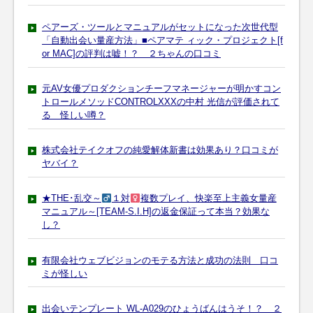
ペアーズ・ツールとマニュアルがセットになった次世代型
「自動出会い量産方法」■ペアマテ ィック・プロジェクト[f
or MAC]の評判は嘘！？ ２ちゃんの口コミ
元AV女優プロダクションチーフマネージャーが明かすコン
トロールメソッドCONTROLXXXの中村 光信が評価されて
る 怪しい噂？
株式会社テイクオフの純愛解体新書は効果あり？口コミが
ヤバイ？
★THE･乱交～
１対
複数プレイ、快楽至上主義女量産
マニュアル～[TEAM-S.I.H]の返金保証って本当？効果な
し？
有限会社ウェブビジョンのモテる方法と成功の法則 口コ
ミが怪しい
出会いテンプレート WL-A029のひょうばんはうそ！？ ２