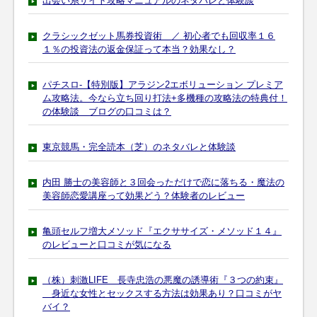
出会い系サイト攻略マニュアルのネタバレと体験談
クラシックゼット馬券投資術 ／ 初心者でも回収率１６
１％の投資法の返金保証って本当？効果なし？
パチスロ-【特別版】アラジン2エボリューション プレミア
ム攻略法。今なら立ち回り打法+多機種の攻略法の特典付！
の体験談 ブログの口コミは？
東京競馬・完全読本（芝）のネタバレと体験談
内田 勝士の美容師と３回会っただけで恋に落ちる・魔法の
美容師恋愛講座って効果どう？体験者のレビュー
亀頭セルフ増大メソッド『エクササイズ・メソッド１４』
のレビューと口コミが気になる
（株）刺激LIFE 長寺忠浩の悪魔の誘導術『３つの約束』
身近な女性とセックスする方法は効果あり？口コミがヤ
バイ？