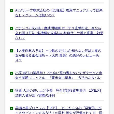
ACグループ株式会社の【女性版】復縁マニュアルって効果
なし？クレームは無いの？
パチンコ-CR牙狼・魔戒閃騎鋼 ボーナス直撃打法。今なら
立ち回り打法+多機種の攻略法の特典付！の噂と真実！効果
なし？
【人妻肉林の世界】～少数の男性しか知らない淫乱人妻の
女が集まる密会場所～（大内 真美）の悪評のレビューあ
り？
小原 哉江の業界初！？出会い系の裏をかいてザクザクと出
会う禁断マニュアル 『裏出会い聖典』 方法のネタバレ
稲葉 大治の追い上げ不要 完全定額投資馬券術 10NEXT
法購入者が言う実際の評判
早漏改善プログラム【SKP】 たった３分の『早漏男』が
１５分ピストンする方法！の岡村 達矢が評価されてる 怪