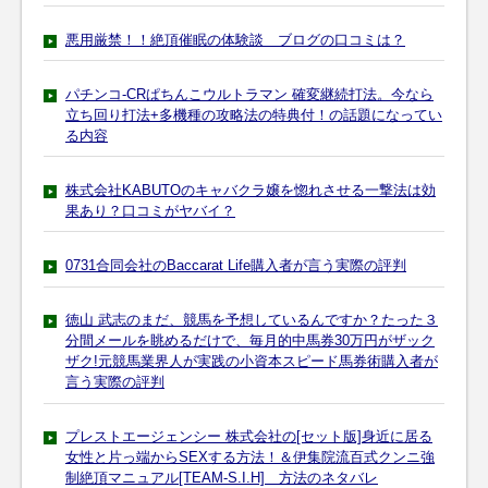
悪用厳禁！！絶頂催眠の体験談 ブログの口コミは？
パチンコ-CRぱちんこウルトラマン 確変継続打法。今なら
立ち回り打法+多機種の攻略法の特典付！の話題になってい
る内容
株式会社KABUTOのキャバクラ嬢を惚れさせる一撃法は効
果あり？口コミがヤバイ？
0731合同会社のBaccarat Life購入者が言う実際の評判
徳山 武志のまだ、競馬を予想しているんですか？たった３
分間メールを眺めるだけで、毎月的中馬券30万円がザック
ザク!元競馬業界人が実践の小資本スピード馬券術購入者が
言う実際の評判
プレストエージェンシー 株式会社の[セット版]身近に居る
女性と片っ端からSEXする方法！＆伊集院流百式クンニ強
制絶頂マニュアル[TEAM-S.I.H] 方法のネタバレ