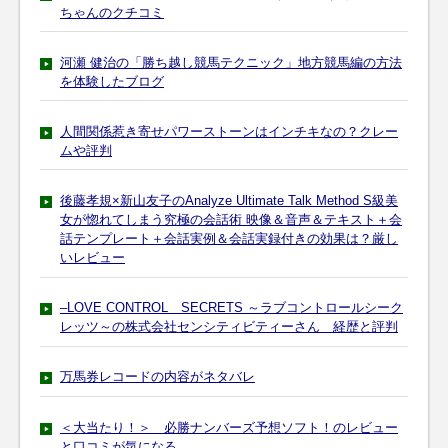
ちゃんのクチコミ
河瀬 健治の「勝ち越し競馬テクニック」地方競馬編の方法
を体験したブログ
人間関係惹き寄せパワーストーンはインチキなの？クレー
ムや評判
後藤孝規×新山友子のAnalyze Ultimate Talk Method S級美
女が惚れてしまう究極の会話術 映像＆音声＆テキスト＋会
話テンプレート＋会話実例＆会話実録付きの効果は？厳し
いレビュー
–LOVE CONTROL SECRETS ～ラブコントロールシーク
レッツ～の株式会社センシティビティーさん 経歴と評判
万馬券レコードの内容がネタバレ
＜大当たり！＞ 必勝ナンバーズ予想ソフト！のレビュー
と口コミが気になる