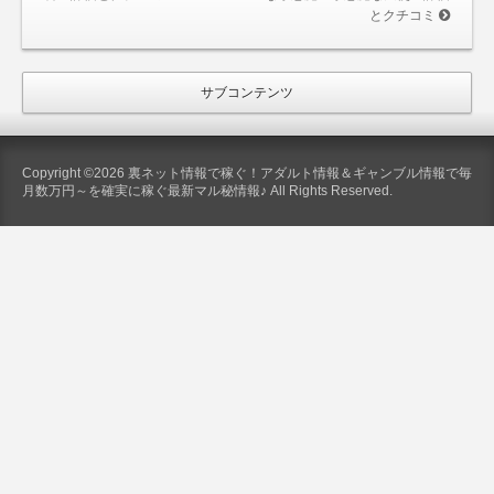
とクチコミ
サブコンテンツ
Copyright ©2026 裏ネット情報で稼ぐ！アダルト情報＆ギャンブル情報で毎
月数万円～を確実に稼ぐ最新マル秘情報♪ All Rights Reserved.