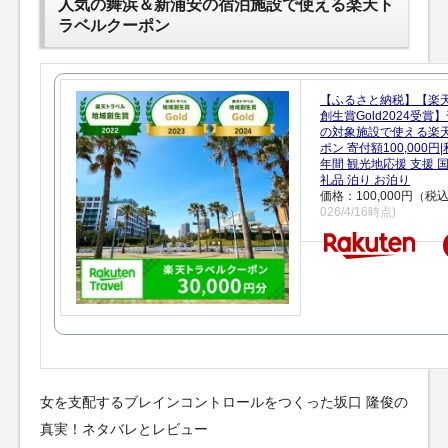
人気の舞浜＆新浦安の宿泊施設で使える楽天ト
ラベルクーポン
【ふるさと納税】【楽
創生賞Gold2024受
の対象施設で使える楽
ポン 寄付額100,000
年間 観光地応援 支援 
礼品 泊り お泊り
価格：100,000円（税
026/4/16時点)
女を支配するブレインコントロールをつくった坂口 隆俊の
真実！ネタバレとレビュー