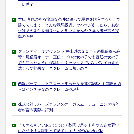
しい噂？
本庄 直也のある簡単な条件に沿って馬券を購入するだけで
勝ててしまう、そんな競馬投資ノウハウがあったら、あな
たはその条件を知りたいと思いませんか？購入者が言う実
際の評判
グランディールアヴァンセ 井上誠の２１７人の風俗嬢も絶
賛！風俗店オーナー直伝！プロの女の子でも普通の女の子
でも狂ったように淫乱になるセックスでバンバンイカす方
法！って効果なし？クレームは無いの？
恋愛パーフェクトフロー～狙った女を100%落とす口説き術
～はインチキなの？クレームや評判
株式会社ラバーズカレスのオーガズム・チューニング購入
者が言う実際の評判
「モテる＝いい女」たった７秒間で男をドキッとさせ夢中
にさせる！は詐欺って嘘でしょ？内容のネタバレ