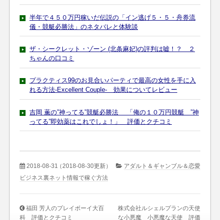
半年で４５０万円稼いだ伝説の「イン逃げ５・５・舟券流
儀・競艇必勝法」のネタバレと体験談
ザ・シークレット・ゾーン (北条麻妃)の評判は嘘！？ ２
ちゃんの口コミ
プラクティス99のお見合いパーティで最高の女性を手に入
れる方法-Excellent Couple- 効果についてレビュー
吉岡 薫の”神ってる”競艇必勝法 「俺の１０万円競艇 ”神
ってる”即効薬はこれでしょ！」 評価とクチコミ
2018-08-31
（2018-08-30更新）
アダルト＆ギャンブル＆恋愛
ビジネス裏ネット情報で稼ぐ方法
福田 芳人のプレイボーイ大百
株式会社ルシェルプランの天使
科 評価とクチコミ
な小悪魔 小悪魔な天使 評価