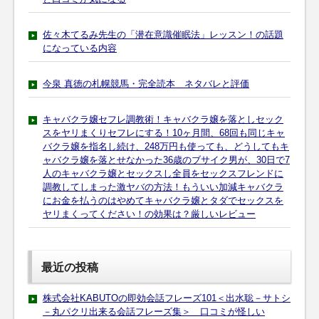
佐々木てるみ先生の「潜在意識催眠法」レッスン！の話題
になっている内容
今泉 真徳の札幌競馬・完全読本 ネタバレと評価
キャバクラ嬢セフレ調教術！キャバクラ嬢を落としセック
スをヤリまくりセフレにする！10ヶ月間、68回も同じキャ
バクラ嬢を指名し続け、248万円も使っても、どうしてもキ
ャバクラ嬢を落とせなかった36歳のブサイク男が、30日で7
人のキャバクラ嬢とセックスし全員をセックスフレンドに
調教してしまった激ヤバの方法！もういい加減キャバクラ
にお金を払うのはやめてキャバクラ嬢とタダでセックスを
ヤリまくってください！の効果は？厳しいレビュー
最近の投稿
株式会社KABUTOの即効会話フレーズ101＜出水聡－サトシ
－丸パクリ出来る会話フレーズ集＞ 口コミが怪しい