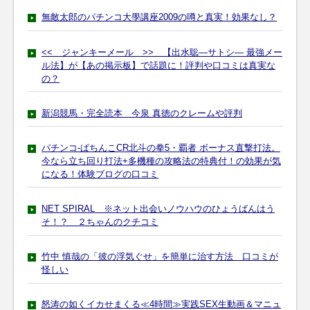
無敵太郎のパチンコ大學講座2009の噂と真実！効果なし？
<< ジャンキーメール >> 【出水聡―サトシ― 最強メー
ル法】が【あの掲示板】で話題に！評判や口コミは真実な
の？
新潟競馬・完全読本 今泉 真徳のクレームや評判
パチンコ-ぱちんこCR北斗の拳5・覇者 ボーナス直撃打法。
今なら立ち回り打法+多機種の攻略法の特典付！の効果が気
になる！体験ブログの口コミ
NET SPIRAL ※ネット出会いノウハウのひょうばんはう
そ！？ ２ちゃんのクチコミ
竹中 慎哉の「彼の浮気ぐせ」を簡単に治す方法 口コミが
怪しい
怒涛の如くイカせまくる≪4時間≫実践SEX生動画＆マニュ