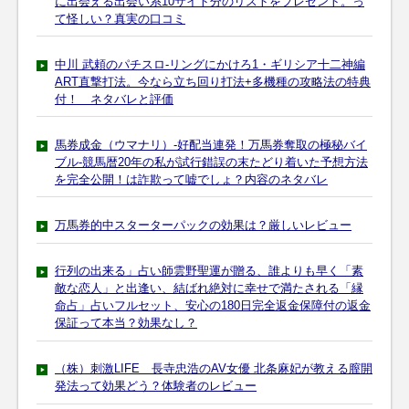
に出会える出会い系10サイト分のリストをプレゼント。っ
て怪しい？真実の口コミ
中川 武頼のパチスロ-リングにかけろ1・ギリシア十二神編
ART直撃打法。今なら立ち回り打法+多機種の攻略法の特典
付！ ネタバレと評価
馬券成金（ウマナリ）-好配当連発！万馬券奪取の極秘バイ
ブル-競馬暦20年の私が試行錯誤の末たどり着いた予想方法
を完全公開！は詐欺って嘘でしょ？内容のネタバレ
万馬券的中スターターパックの効果は？厳しいレビュー
行列の出来る」占い師雲野聖運が贈る、誰よりも早く「素
敵な恋人」と出逢い、結ばれ絶対に幸せで満たされる「縁
命占」占いフルセット、安心の180日完全返金保障付の返金
保証って本当？効果なし？
（株）刺激LIFE 長寺忠浩のAV女優 北条麻妃が教える膣開
発法って効果どう？体験者のレビュー