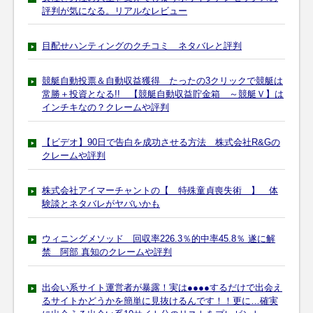
評判が気になる。リアルなレビュー
目配せハンティングのクチコミ ネタバレと評判
競艇自動投票＆自動収益獲得 たったの3クリックで競艇は
常勝＋投資となる!! 【競艇自動収益貯金箱 ～競艇Ｖ】は
インチキなの？クレームや評判
【ビデオ】90日で告白を成功させる方法 株式会社R&Gの
クレームや評判
株式会社アイマーチャントの【 特殊童貞喪失術 】 体
験談とネタバレがヤバいかも
ウィニングメソッド 回収率226.3％的中率45.8％ 遂に解
禁 阿部 真知のクレームや評判
出会い系サイト運営者が暴露！実は●●●●するだけで出会え
るサイトかどうかを簡単に見抜けるんです！！更に…確実