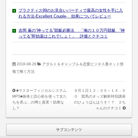
プラクティス99のお見合いパーティで最高の女性を手に入
れる方法-Excellent Couple- 効果についてレビュー
吉岡 薫の”神ってる”競艇必勝法 「俺の１０万円競艇 ”神
ってる”即効薬はこれでしょ！」 評価とクチコミ
2018-08-26
アダルト＆ギャンブル＆恋愛ビジネス裏ネット情
報で稼ぐ方法
■マスターフィジカルシステム
９月１日１２：００～１４：０
MPS■身体と読心術を使って女た
０ 競馬のオッズ解析特別講座
ちを弄ぶ…の噂と真実！効果な
のひょうばんはうそ！？ ２ち
し？
ゃんのクチコミ
サブコンテンツ