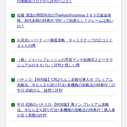
の体験談ブログから評判と口コミ
佐藤 潔茂の岡田尚也のTheAutoVictorious３６５日返金保
障、前代未聞の特典付 TAVって効果なし？クレームは無い
の？
お見合いパーティー徹底攻略 ９＋１ステップの口コミと
２ｃｈの噂
（株）ジャパンフレッシュの芳賀マンナ結婚式スピーチマ
ニュアルのネタバレ！評判と怪しい噂
パチンコ-【特別版】CRぱちんこ必殺仕事人Ⅲ プレミアム
攻略法。今なら立ち回り打法+多機種の攻略法の特典付！の
中川 武頼さん 経歴と評判
中川 武頼のパチスロ-【特別版】青ドン プレミアム攻略
法。今なら立ち回り打法+多機種の攻略法の特典付！購入者
が言う実際の評判