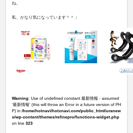
ね。
私、かなり気になっています＾＾；
Warning
: Use of undefined constant 最新情報 - assumed
'最新情報' (this will throw an Error in a future version of PH
P) in
/home/hotnavi/hotxnavi.com/public_html/uranew
s/wp-content/themes/refinepro/functions-widget.php
on line
323