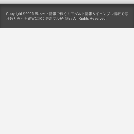
Copyright ©2026 裏ネット情報で稼ぐ！アダルト情報＆ギャンブル情報で毎
月数万円～を確実に稼ぐ最新マル秘情報♪ All Rights Reserved.