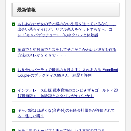
最新情報
もしあなたが女の子と縁のない生活を送っているなら…、
出会い系もイイけど、リアル恋人をゲットすらなら、コ
レ！”キャバゲッチュー♪♪♪”のネタバレと体験談
童貞でも初対面でキスをしてそこそこかわいい彼女を作る
方法のスレが２ｃｈで・・・
お見合いパーティで最高の女性を手に入れる方法-Excellent
Couple-のプラクティス99さん 経歴と評判
インフォレース出版 藏本育海のコンピ★ザ★ゴールド＜20
17最新版＞ 体験談とネタバレがヤバいかも
キャバ嬢は口説くな(音声付)の有限会社風舎が評価されて
る 怪しい噂？
至高！男のオーガズム術って怪しい？真実の口コミ