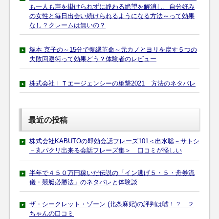
も一人も声を掛けられずに終わる絶望を解消し、自分好み
の女性と毎日出会い続けられるようになる方法～って効果
なし？クレームは無いの？
塚本 京子の～15分で復縁革命～元カノとヨリを戻す５つの
失敗回避術って効果どう？体験者のレビュー
株式会社ＩＴエージェンシーの単撃2021 方法のネタバレ
最近の投稿
株式会社KABUTOの即効会話フレーズ101＜出水聡－サトシ
－丸パクリ出来る会話フレーズ集＞ 口コミが怪しい
半年で４５０万円稼いだ伝説の「イン逃げ５・５・舟券流
儀・競艇必勝法」のネタバレと体験談
ザ・シークレット・ゾーン (北条麻妃)の評判は嘘！？ ２
ちゃんの口コミ