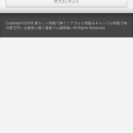
サブコンテンツ
Copyright ©2026 裏ネット情報で稼ぐ！アダルト情報＆ギャンブル情報で毎
月数万円～を確実に稼ぐ最新マル秘情報♪ All Rights Reserved.