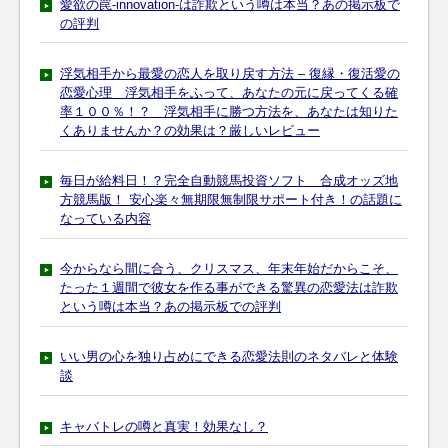
愛欲の罠-innovation-は詐欺という噂は本当？あの掲示板で
の評判
浮気相手から最愛の恋人を取り戻す方法 – 復縁・復活愛の
恋愛心理 浮気相手をふって、あなたの元に戻ってくる確
率１００％！？ 浮気相手に勝つ方法を、あなたは知りた
くありませんか？の効果は？厳しいレビュー
毎日が給料日！？完全自動競馬投資ソフト 合成オッズ地
方競馬版！ 安心楽々無期限無制限サポート付き！の話題に
なっている内容
今からなら間に合う、クリスマス、年末年始だからこそ、
たった１週間で彼女を作る事ができる驚異の恋愛法は詐欺
という噂は本当？あの掲示板での評判
いい男の心を独り占めにできる恋愛法則のネタバレと体験
談
キャバトレの噂と真実！効果なし？