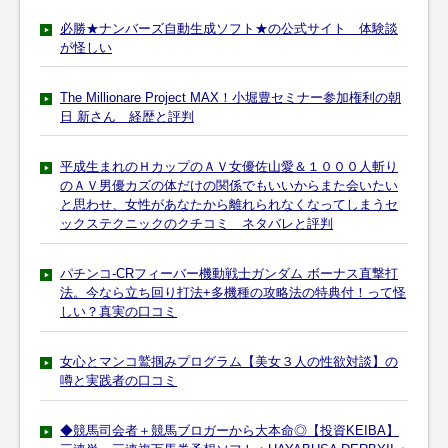
必勝★ナンバーズ自動生成ソフト★の公式サイト 体験談
が怪しい
The Millionare Project MAX！小堀豊セミナー参加権利の朝
日 新さん 経歴と評判
平成生まれのＨカップのＡＶ女優佐山愛＆１０００人斬り
のＡＶ男優カズの体だけの関係でもいいからまた会いたい
と思わせ、女性があなたから離れられなくなってしまうセ
ックステクニックのクチコミ ネタバレと評判
パチンコ-CRフィーバー機動戦士ガンダム ボーナス直撃打
法。今なら立ち回り打法+多機種の攻略法の特典付！って怪
しい？真実の口コミ
女心とマンコ鷲掴みプログラム【美女３人の性欲対談】の
噂と実践者の口コミ
◆競馬司会者＋競馬ブロガーから大本命◎【投資KEIBA】