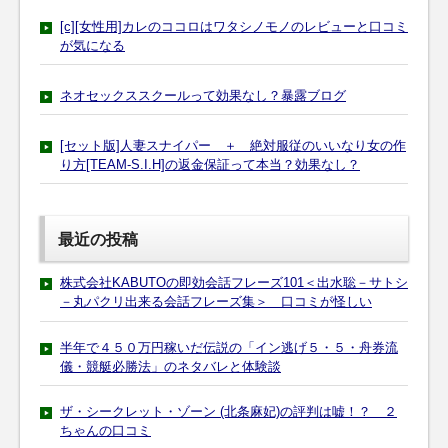
[c][女性用]カレのココロはワタシノモノのレビューと口コミ
が気になる
ネオセックススクールって効果なし？暴露ブログ
[セット版]人妻スナイパー ＋ 絶対服従のいいなり女の作
り方[TEAM-S.I.H]の返金保証って本当？効果なし？
最近の投稿
株式会社KABUTOの即効会話フレーズ101＜出水聡－サトシ
－丸パクリ出来る会話フレーズ集＞ 口コミが怪しい
半年で４５０万円稼いだ伝説の「イン逃げ５・５・舟券流
儀・競艇必勝法」のネタバレと体験談
ザ・シークレット・ゾーン (北条麻妃)の評判は嘘！？ ２
ちゃんの口コミ