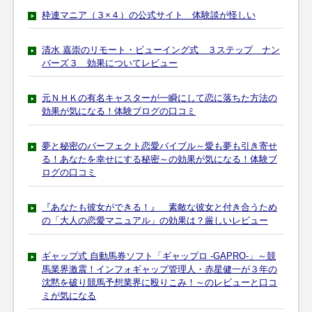
枠連マニア（３×４）の公式サイト 体験談が怪しい
清水 嘉崇のリモート・ビューイング式 ３ステップ ナン
バーズ３ 効果についてレビュー
元ＮＨＫの有名キャスターが一瞬にして恋に落ちた方法の
効果が気になる！体験ブログの口コミ
夢と秘密のパーフェクト恋愛バイブル～愛も夢も引き寄せ
る！あなたを幸せにする秘密～の効果が気になる！体験ブ
ログの口コミ
『あなたも彼女ができる！』 素敵な彼女と付き合うため
の「大人の恋愛マニュアル」の効果は？厳しいレビュー
ギャップ式 自動馬券ソフト「ギャップロ -GAPRO-」～競
馬業界激震！インフォギャップ管理人・赤星健一が３年の
沈黙を破り競馬予想業界に殴りこみ！～のレビューと口コ
ミが気になる