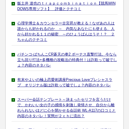
飯土井 達也のｔｒａｐｃｏｍｂｉｎａｔｉｏｎ【競馬WIN
DOWS専用ソフト】 評価とクチコミ
心理学博士＆カウンセラー古宮昇が教える！なぜあの人は
誰からも好かれるのか ～ 内気なあなたにも使える、人
から好かれる１１の秘密 ～のひょうばんはうそ！？ ２
ちゃんのクチコミ
パチンコ-ぱちんこCR蒼天の拳2 ボーナス直撃打法。今なら
立ち回り打法+多機種の攻略法の特典付！は詐欺って嘘でし
ょ？内容のネタバレ
有末やよいの極上恋愛術講座Precious Loveプレシャスラ
ブ オリジナル版は詐欺って嘘でしょ？内容のネタバレ
スーパー会話テンプレート～決まったセリフを言うだけ
で、かわいい女の子の感情を刺激し発情させ、自分から離
れられないほどに心を開かせる会話術 WL-A117の口コミと
内容のネタバレ！実態が２ｃｈに流出？