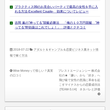
プラクティス99のお見合いパーティで最高の女性を手に入
れる方法-Excellent Couple- 効果についてレビュー
吉岡 薫の”神ってる”競艇必勝法 「俺の１０万円競艇 ”神
ってる”即効薬はこれでしょ！」 評価とクチコミ
2018-07-22
アダルト＆ギャンブル＆恋愛ビジネス裏ネット情
報で稼ぐ方法
Wise Moneyって怪しい？真実
プレストエージェンシー 株式会
の口コミ
社の★「嫌い」から「好き」へ
飛び級で女性の意識に革命を起
こすマイナスからの恋愛成功法
[TEAM-S.I.H] ネタバレと評価