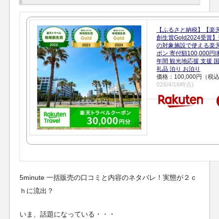
【ふるさと納税】【楽
創生賞Gold2024受
の対象施設で使える楽
ポン 寄付額100,000
年間 観光地応援 支援 
礼品 泊り お泊り
価格：100,000円（税
026/4/16時点)
5minute 一括販売の口コミと内容のネタバレ！実態が２ｃ
ｈに流出？
いま、話題になっている・・・