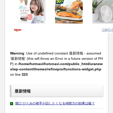
Warning
: Use of undefined constant 最新情報 - assumed
'最新情報' (this will throw an Error in a future version of PH
P) in
/home/hotnavi/hotxnavi.com/public_html/uranew
s/wp-content/themes/refinepro/functions-widget.php
on line
323
最新情報
堀口 ひとみの相手が話したくなる傾聴力の効果は嘘？