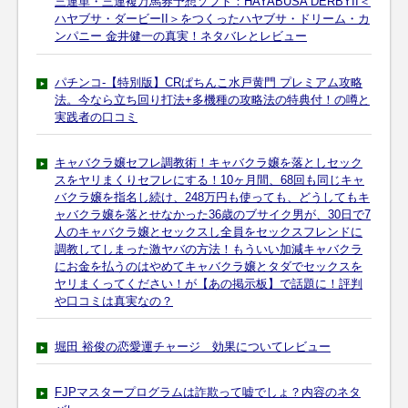
三連単・三連複万馬券予想ソフト：HAYABUSA DERBYII＜
ハヤブサ・ダービーII＞をつくったハヤブサ・ドリーム・カ
ンパニー 金井健一の真実！ネタバレとレビュー
パチンコ-【特別版】CRぱちんこ水戸黄門 プレミアム攻略
法。今なら立ち回り打法+多機種の攻略法の特典付！の噂と
実践者の口コミ
キャバクラ嬢セフレ調教術！キャバクラ嬢を落としセック
スをヤリまくりセフレにする！10ヶ月間、68回も同じキャ
バクラ嬢を指名し続け、248万円も使っても、どうしてもキ
ャバクラ嬢を落とせなかった36歳のブサイク男が、30日で7
人のキャバクラ嬢とセックスし全員をセックスフレンドに
調教してしまった激ヤバの方法！もういい加減キャバクラ
にお金を払うのはやめてキャバクラ嬢とタダでセックスを
ヤリまくってください！が【あの掲示板】で話題に！評判
や口コミは真実なの？
堀田 裕俊の恋愛運チャージ 効果についてレビュー
FJPマスタープログラムは詐欺って嘘でしょ？内容のネタ