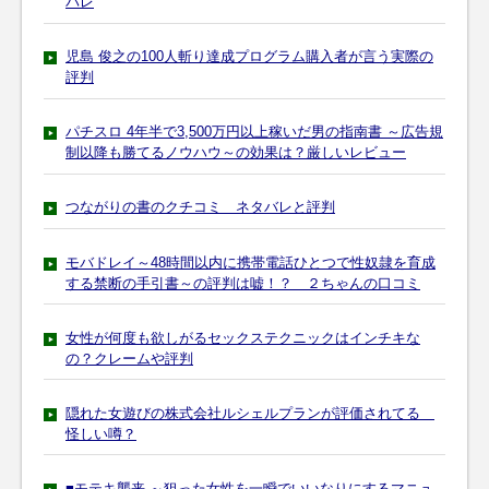
バレ
児島 俊之の100人斬り達成プログラム購入者が言う実際の
評判
パチスロ 4年半で3,500万円以上稼いだ男の指南書 ～広告規
制以降も勝てるノウハウ～の効果は？厳しいレビュー
つながりの書のクチコミ ネタバレと評判
モバドレイ～48時間以内に携帯電話ひとつで性奴隷を育成
する禁断の手引書～の評判は嘘！？ ２ちゃんの口コミ
女性が何度も欲しがるセックステクニックはインチキな
の？クレームや評判
隠れた女遊びの株式会社ルシェルプランが評価されてる
怪しい噂？
■モテキ襲来 ～狙った女性を一瞬でいいなりにするマニュ