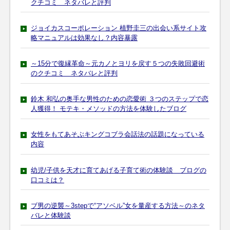
クチコミ ネタバレと評判
ジョイカスコーポレーション 植野圭三の出会い系サイト攻
略マニュアルは効果なし？内容暴露
～15分で復縁革命～元カノとヨリを戻す５つの失敗回避術
のクチコミ ネタバレと評判
鈴木 和弘の奥手な男性のための恋愛術 ３つのステップで恋
人獲得！ モテキ・メソッドの方法を体験したブログ
女性をもてあそぶキングコブラ会話法の話題になっている
内容
幼児/子供を天才に育てあげる子育て術の体験談 ブログの
口コミは？
ブ男の逆襲～3stepで“アソベル”女を量産する方法～のネタ
バレと体験談