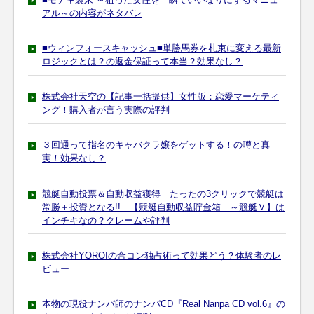
アル～の内容がネタバレ
■ウィンフォースキャッシュ■単勝馬券を札束に変える最新
ロジックとは？の返金保証って本当？効果なし？
株式会社天空の【記事一括提供】女性版：恋愛マーケティ
ング！購入者が言う実際の評判
３回通って指名のキャバクラ嬢をゲットする！の噂と真
実！効果なし？
競艇自動投票＆自動収益獲得 たったの3クリックで競艇は
常勝＋投資となる!! 【競艇自動収益貯金箱 ～競艇Ｖ】は
インチキなの？クレームや評判
株式会社YOROIの合コン独占術って効果どう？体験者のレ
ビュー
本物の現役ナンパ師のナンパCD『Real Nanpa CD vol.6』の