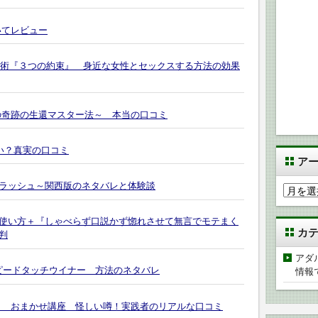
いてレビュー
誘導術『３つの約束』 身近な女性とセックスする方法の効果
の奇跡の生還マスター法～ 本当の口コミ
い？真実の口コミ
ア
ラッシュ～関西版のネタバレと体験談
ア
ー
カ
使い方＋『しゃべらず口説かず惚れさせて無言でモテまく
カ
イ
判
ブ
アダ
スピードタッチウイナー 方法のネタバレ
情報
ト おまかせ講座 怪しい噂！実践者のリアルな口コミ