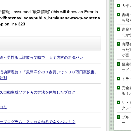
大平
新情報 - assumed '最新情報' (this will throw an Error in
吉崎
vi/hotxnavi.com/public_html/uranews/wp-content/
ち帰
hp
on line
323
進藤
ミが
有限
った
が言
道～男性版は詐欺って嘘でしょ？内容のネタバレ
蔡東
ッド
成功新理論！「風間洋介の３点買いで５００万円実践書」
評判
トラ
完全
ズ自動生成ソフト★の方法を体験したブログ
版！
ザ・
コミ
クレ
ブル
スタープログラム ２ちゃんねるでネタバレ！？
ー