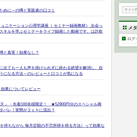
ために～の噂と実践者の口コミ
ミュニケーション心理学講座（ セミナー録画教材） 出会っ
メ
スキルを学ぶセミナーをライブ録画した動画です。は詐欺
ログ
噂と真実！効果なし？
に出ても一人も声を掛けられずに終わる絶望を解消し、自
うになる方法～のレビューと口コミが気になる
 効果についてレビュー
 』・先着100名様限定！ ★52900円分のスペシャル商
タバレ！実態が２ｃｈに流出？
係を持ちながら 毎月定額の不労所得を得る方法）って効果な