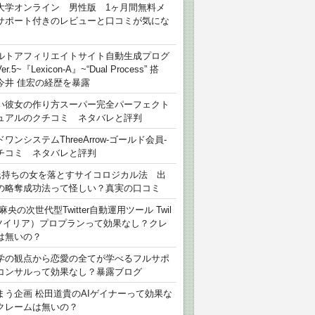
大学オンライン 男性版 1ヶ月間無料メ
サポート付きのレビューと口コミが気にな
ルトアフィリエイトサイト自動生成プログ
r.5~『Lexicon-A』~“Dual Process” 搭
今井 佳宏の経歴を暴露
い彼女の作り方スーパー完全パーフェクト
ュアルのクチコミ ネタバレと評判
ワンシステムThreeArrow-ゴールド会員-
チコミ ネタバレと評判
氏持ちの女を落とすサイコロジカル法 出
の略奪成功法って怪しい？真実の口コミ
麻央の次世代型Twitter自動運用ツール Twil
（ツイリア）プロプランって効果なし？クレ
は無いの？
学の観点から恋愛の全てが学べるフルサポ
コンサルって効果なし？暴露ブログ
まう企画 松田道貴のAIゲイナーって効果な
クレームは無いの？