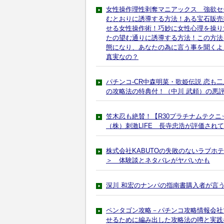
女性操作理性剥奪マニアックス 強欲セ
むとおりに誘導する方法！ある宝石販売
せる女性操作術！巧妙に女性心理を操り
たの望む通りに誘導する方法！この方法
態になり、あなたの為に言う事を聞くよ
真実なの？
パチンコ-CR中森明菜・歌姫伝説 恋も
の攻略法の特典付！（中川 武頼）の悪
笠木忍も絶賛！【R30プラチナムテクニック】
（株）刺激LIFE 長寺忠浩が評価され
株式会社KABUTOの失敗のないラブ
＞ 体験談とネタバレがヤバいかも
深川 和宏のナンパの指南書購入者が言
ペンタゴン攻略－パチンコ攻略情報会社
せるために編み出した攻略法の噂と実践