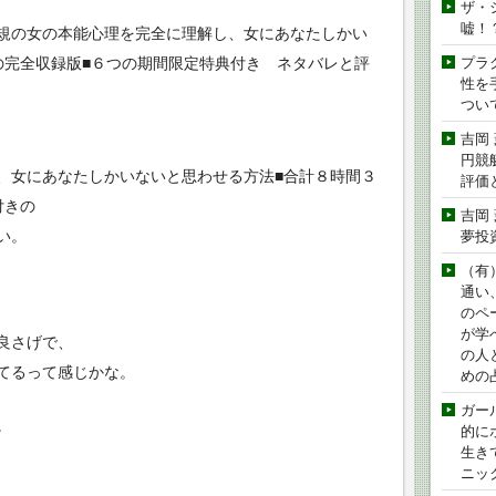
ザ・
嘘！
規の女の本能心理を完全に理解し、女にあなたしかい
の完全収録版■６つの期間限定特典付き ネタバレと評
プラ
性を手
つい
吉岡
円競
、女にあなたしかいないと思わせる方法■合計８時間３
評価
付きの
吉岡
い。
夢投
（有
通い
のペ
が学
良さげで、
の人
てるって感じかな。
めの
ガー
。
的に
生き
ニッ