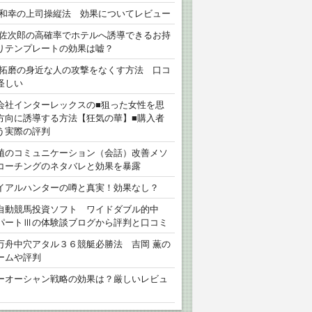
 和幸の上司操縦法 効果についてレビュー
 佐次郎の高確率でホテルへ誘導できるお持
りテンプレートの効果は嘘？
 拓磨の身近な人の攻撃をなくす方法 口コ
怪しい
会社インターレックスの■狙った女性を思
方向に誘導する方法【狂気の華】■購入者
う実際の評判
植のコミュニケーション（会話）改善メソ
コーチングのネタバレと効果を暴露
イアルハンターの噂と真実！効果なし？
自動競馬投資ソフト ワイドダブル的中
パートⅢの体験談ブログから評判と口コミ
万舟中穴アタル３６競艇必勝法 吉岡 薫の
ームや評判
ーオーシャン戦略の効果は？厳しいレビュ