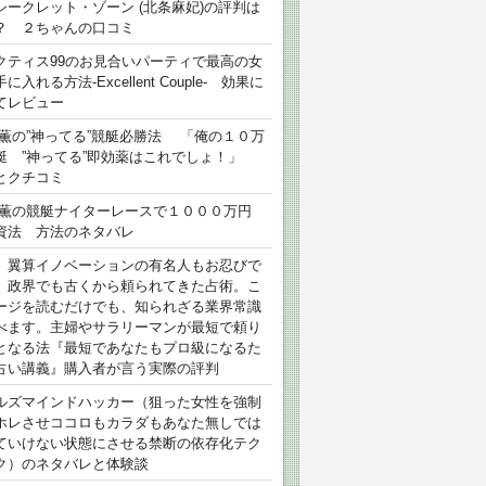
シークレット・ゾーン (北条麻妃)の評判は
？ ２ちゃんの口コミ
クティス99のお見合いパーティで最高の女
に入れる方法-Excellent Couple- 効果に
てレビュー
 薫の”神ってる”競艇必勝法 「俺の１０万
艇 ”神ってる”即効薬はこれでしょ！」
とクチコミ
 薫の競艇ナイターレースで１０００万円
資法 方法のネタバレ
）翼算イノベーションの有名人もお忍びで
、政界でも古くから頼られてきた占術。こ
ージを読むだけでも、知られざる業界常識
べます。主婦やサラリーマンが最短で頼り
となる法『最短であなたもプロ級になるた
占い講義』購入者が言う実際の評判
ルズマインドハッカー（狙った女性を強制
ホレさせココロもカラダもあなた無しでは
ていけない状態にさせる禁断の依存化テク
ク）のネタバレと体験談