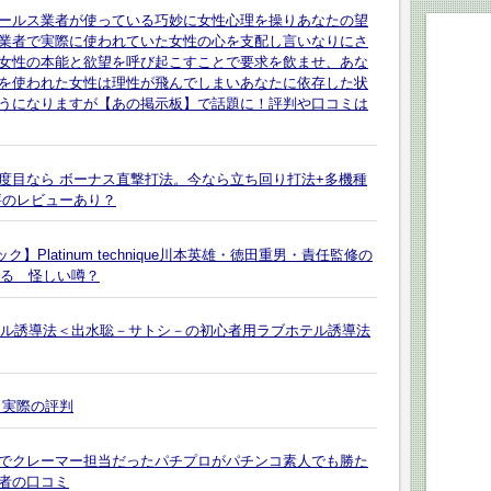
ールス業者が使っている巧妙に女性心理を操りあなたの望
業者で実際に使われていた女性の心を支配し言いなりにさ
女性の本能と欲望を呼び起こすことで要求を飲ませ、あな
を使われた女性は理性が飛んでしまいあなたに依存した状
うになりますが【あの掲示板】で話題に！評判や口コミは
二度目なら ボーナス直撃打法。今なら立ち回り打法+多機種
評のレビューあり？
Platinum technique川本英雄・徳田重男・責任監修の
てる 怪しい噂？
ホテル誘導法＜出水聡－サトシ－の初心者用ラブホテル誘導法
う実際の評判
でクレーマー担当だったパチプロがパチンコ素人でも勝た
者の口コミ