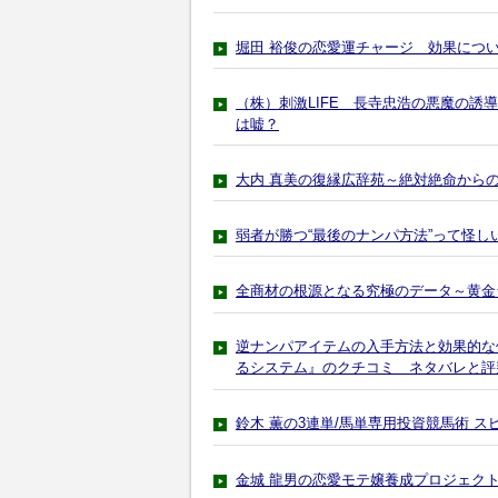
堀田 裕俊の恋愛運チャージ 効果につ
（株）刺激LIFE 長寺忠浩の悪魔の
は嘘？
大内 真美の復縁広辞苑～絶対絶命から
弱者が勝つ“最後のナンパ方法”って怪し
全商材の根源となる究極のデータ～黄金
逆ナンパアイテムの入手方法と効果的な
るシステム』のクチコミ ネタバレと評
鈴木 薫の3連単/馬単専用投資競馬術 
金城 龍男の恋愛モテ嬢養成プロジェク