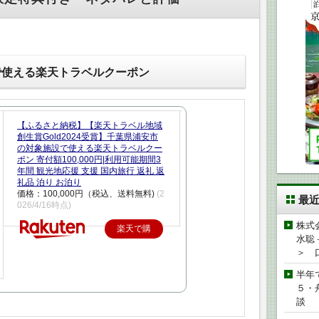
で使える楽天トラベルクーポン
【ふるさと納税】【楽天トラベル地域
創生賞Gold2024受賞】千葉県浦安市
の対象施設で使える楽天トラベルクー
ポン 寄付額100,000円|利用可能期間3
年間 観光地応援 支援 国内旅行 返礼 返
礼品 泊り お泊り
価格：100,000円（税込、送料無料)
(2
最
026/4/16時点)
株式
楽天で購
水聡
入
＞ 
半年
５・
談