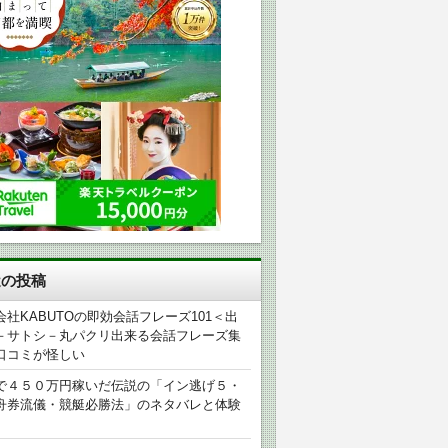
近の投稿
会社KABUTOの即効会話フレーズ101＜出
－サトシ－丸パクリ出来る会話フレーズ集
口コミが怪しい
で４５０万円稼いだ伝説の「イン逃げ５・
舟券流儀・競艇必勝法」のネタバレと体験