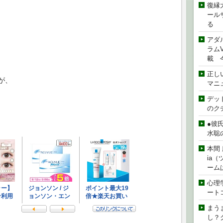
復縁
ール
る
アダ
ラムVe
載 
正し
が、
マニ
デッド
のク
●彼
水聡
本間 
ia
ーム
心理
ート
まう
し？