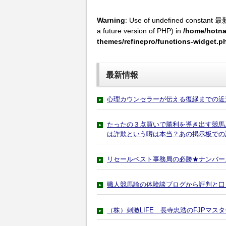
Warning
: Use of undefined constant 最
a future version of PHP) in
/home/hotna
themes/refinepro/functions-widget.p
最新情報
心理カウンセラーが伝える復縁までの近
たったの３点買いで勝利を導き出す競馬
は詐欺という噂は本当？あの掲示板での
リセールベスト事務局の必勝★ナンバー
職人競馬論の体験談ブログから評判と口
（株）刺激LIFE 長寺忠浩のFJPマ