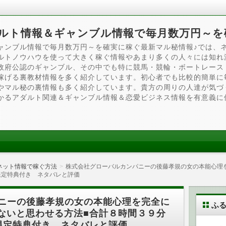
ルト情報＆ギャンブル情報で毎月数万円～を
ャンブル情報で毎月数万円～を確実に稼ぐ最新マル秘情報♪では、
ルトノウハウを使って大きく稼ぐ情報やあまり多くの人々には知れ
政府公認のギャンブル、その中でも特に競馬・競輪・ボートレース
稼げる裏教材情報を多く紹介しています。初心者でも比較的簡単に
やマル秘の裏情報も多く紹介しています。貴方の周りの人達が気づ
かるアダルト関連＆ギャンブル情報＆恋愛ビジネス情報を有意義に
ネット情報で稼ぐ方法
株式会社グローバルカンパニーの後藤孝規の女の本能心理
限定特典付き ネタバレと評価
ニーの後藤孝規の女の本能心理を完全に
ふ
ないと思わせる方法■合計８時間３９分
限定特典付き ネタバレと評価