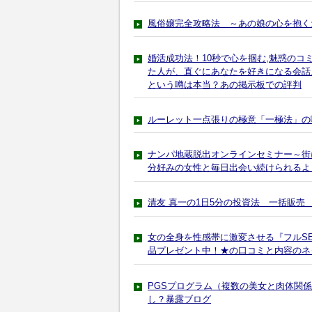
風俗嬢完全攻略法 ～あの娘の心を抱く
婚活成功法！10秒で心を掴む,魅惑のコ
た人が、直ぐにあなたを好きになる会話
という噂は本当？あの掲示板での評判
ルーレット一点張りの極意「一極法」の
ナンパ地蔵脱出オンラインセミナー～街
分好みの女性と毎日出会い続けられるよ
清友 真一の1日5分の投資法 一括販売
女の全身を性感帯に激変させる『フルSEX
品プレゼント中！★の口コミと内容のネ
PGSプログラム（複数の美女と肉体関
し？暴露ブログ